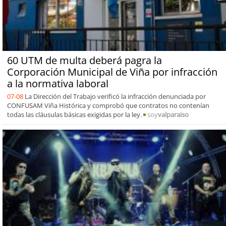
60 UTM de multa deberá pagra la
Corporación Municipal de Viña por infracción
a la normativa laboral
07-08
La Dirección del Trabajo verificó la infracción denunciada por
CONFUSAM Viña Histórica y comprobó que contratos no contenían
todas las cláusulas básicas exigidas por la ley.
soy
valparaiso