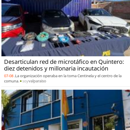
Desarticulan red de microtáfico en Quintero:
diez detenidos y millonaria incautación
07-08
.La organización operaba en la toma Centinela y el centro de la
comuna.
soy
valparaiso