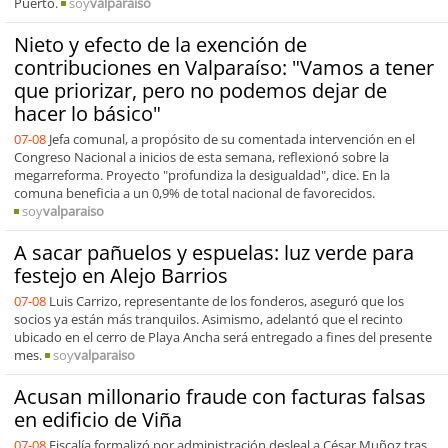
Puerto.
soy
valparaiso
Nieto y efecto de la exención de
contribuciones en Valparaíso: "Vamos a tener
que priorizar, pero no podemos dejar de
hacer lo básico"
07-08
Jefa comunal, a propósito de su comentada intervención en el
Congreso Nacional a inicios de esta semana, reflexionó sobre la
megarreforma. Proyecto "profundiza la desigualdad", dice. En la
comuna beneficia a un 0,9% de total nacional de favorecidos.
soy
valparaiso
A sacar pañuelos y espuelas: luz verde para
festejo en Alejo Barrios
07-08
Luis Carrizo, representante de los fonderos, aseguró que los
socios ya están más tranquilos. Asimismo, adelantó que el recinto
ubicado en el cerro de Playa Ancha será entregado a fines del presente
mes.
soy
valparaiso
Acusan millonario fraude con facturas falsas
en edificio de Viña
07-08
Fiscalía formalizó por administración desleal a César Muñoz tras