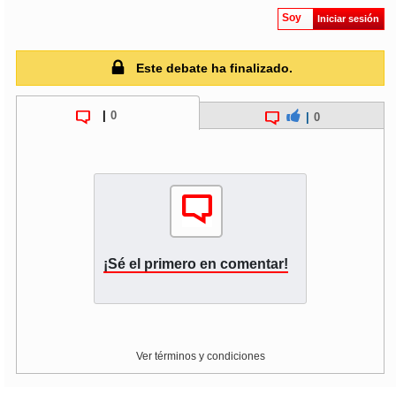
Soy
Iniciar sesión
Este debate ha finalizado.
|
0
|
0
¡Sé el primero en comentar!
Ver términos y condiciones