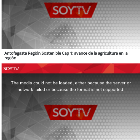
Antofagasta Región Sostenible Cap 1: avance de la agricultura en la
región
This
is
a
The media could not be loaded, either because the server or
modal
window.
network failed or because the format is not supported.