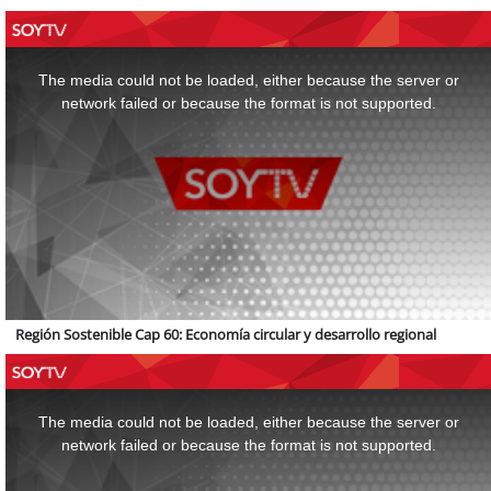
This
is
a
The media could not be loaded, either because the server or
modal
window.
network failed or because the format is not supported.
Región Sostenible Cap 60: Economía circular y desarrollo regional
This
is
a
The media could not be loaded, either because the server or
modal
window.
network failed or because the format is not supported.