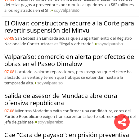
detectar pagos a proveedores por montos superiores -en $82 millones-
a los registrados en el SII.
soy
valparaiso
El Olivar: constructora recurre a la Corte para
revertir suspensión del Minvu
07-08
San Sebastián Limitada acusa que su apartamiento del Registro
Nacional de Constructores es "ilegal y arbitrario".
soy
valparaiso
Valparaíso: comercio en alerta por efectos de
obras en el Paseo Dimalow
07-08
Locatarios valoran reparaciones, pero aseguran que el cierre ha
afectado las ventas y temen que trabajos se extiendan hasta a la
temporada alta.
soy
valparaiso
Salida de asesor de Mundaca abre dura
ofensiva republicana
07-08
Mientras Modatima evita confirmar una candidatura, cores del
Partido Republicano exigen transparentar la fuerte sobreexposición del
jefe de gabinete.
soy
valparaiso
Cae "Cara de payaso": en prisión preventiva