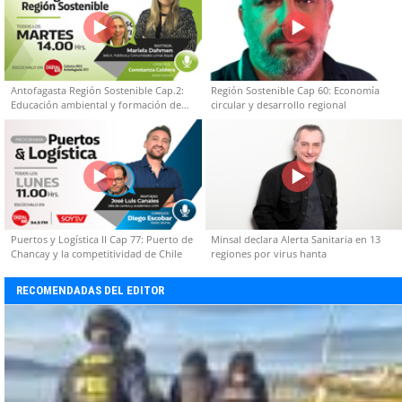
Antofagasta Región Sostenible Cap.2:
Región Sostenible Cap 60: Economía
Educación ambiental y formación de
circular y desarrollo regional
capacidades técnicas
Puertos y Logística II Cap 77: Puerto de
Minsal declara Alerta Sanitaria en 13
Chancay y la competitividad de Chile
regiones por virus hanta
RECOMENDADAS DEL EDITOR