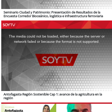
Seminario Ciudad y Patrimonio: Presentación de Resultados de la
Encuesta Corredor Bioceánico, logística e infraestructura ferroviaria
This
is
a
The media could not be loaded, either because the server or
modal
window.
network failed or because the format is not supported.
Antofagasta Región Sostenible Cap 1: avance de la agricultura en la
región