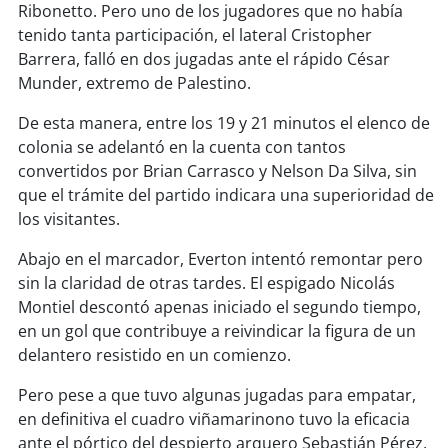
soy
sanantonio
Ribonetto. Pero uno de los jugadores que no había
tenido tanta participación, el lateral Cristopher
soy
chillán
Barrera, falló en dos jugadas ante el rápido César
Munder, extremo de Palestino.
soy
sancarlos
De esta manera, entre los 19 y 21 minutos el elenco de
colonia se adelantó en la cuenta con tantos
soy
talcahuano
convertidos por Brian Carrasco y Nelson Da Silva, sin
que el trámite del partido indicara una superioridad de
soy
concepción
los visitantes.
soy
coronel
Abajo en el marcador, Everton intentó remontar pero
sin la claridad de otras tardes. El espigado Nicolás
soy
arauco
Montiel descontó apenas iniciado el segundo tiempo,
en un gol que contribuye a reivindicar la figura de un
soy
temuco
delantero resistido en un comienzo.
Pero pese a que tuvo algunas jugadas para empatar,
soy
valdivia
en definitiva el cuadro viñamarinono tuvo la eficacia
ante el pórtico del despierto arquero Sebastián Pérez,
soy
osorno