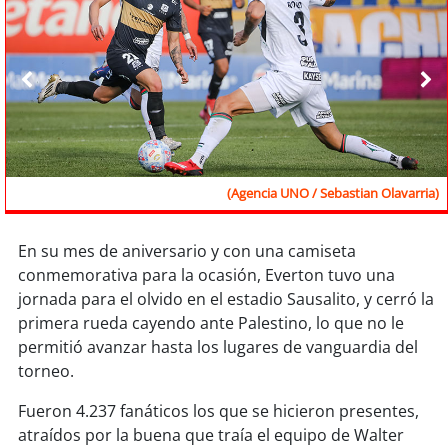
Sostenibilidad
soy
chile
soy
arica
soy
iquique
(Agencia UNO / Sebastian Olavarria)
soy
calama
En su mes de aniversario y con una camiseta
soy
antofagasta
conmemorativa para la ocasión, Everton tuvo una
jornada para el olvido en el estadio Sausalito, y cerró la
soy
copiapó
primera rueda cayendo ante Palestino, lo que no le
permitió avanzar hasta los lugares de vanguardia del
soy
valparaíso
torneo.
soy
quillota
Fueron 4.237 fanáticos los que se hicieron presentes,
atraídos por la buena que traía el equipo de Walter