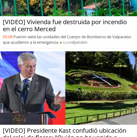
[VIDEO] Vivienda fue destruida por incendio
en el cerro Merced
05-08
Fueron siete las unidades del Cuerpo de Bomberos de Valparaíso
que acudieron a la emergencia.
soy
valparaiso
[VIDEO] Presidente Kast confudió ubicación