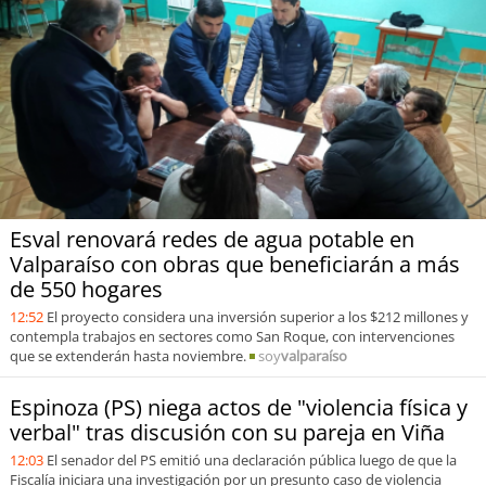
Sostenibilidad
soy
chile
soy
arica
soy
iquique
soy
calama
Esval renovará redes de agua potable en
Valparaíso con obras que beneficiarán a más
soy
antofagasta
de 550 hogares
12:52
El proyecto considera una inversión superior a los $212 millones y
soy
copiapó
contempla trabajos en sectores como San Roque, con intervenciones
que se extenderán hasta noviembre.
soy
valparaíso
soy
valparaíso
Espinoza (PS) niega actos de "violencia física y
verbal" tras discusión con su pareja en Viña
soy
quillota
12:03
El senador del PS emitió una declaración pública luego de que la
Fiscalía iniciara una investigación por un presunto caso de violencia