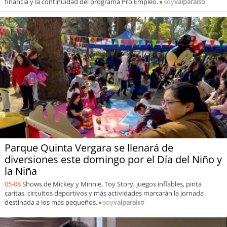
financia y la continuidad del programa Pro Empleo.
soy
valparaiso
Parque Quinta Vergara se llenará de
diversiones este domingo por el Día del Niño y
la Niña
05-08
Shows de Mickey y Minnie, Toy Story, juegos inflables, pinta
caritas, circuitos deportivos y más actividades marcarán la jornada
destinada a los más pequeños.
soy
valparaiso