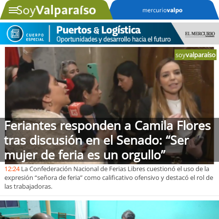
soy
valparaíso
SOYTV
Podcast
Actualidad
Feriantes responden a Camila Flores
Entretención
tras discusión en el Senado: “Ser
mujer de feria es un orgullo”
Economía
12:24
La Confederación Nacional de Ferias Libres cuestionó el uso de la
Deportes
expresión “señora de feria” como calificativo ofensivo y destacó el rol de
las trabajadoras.
Tecnología