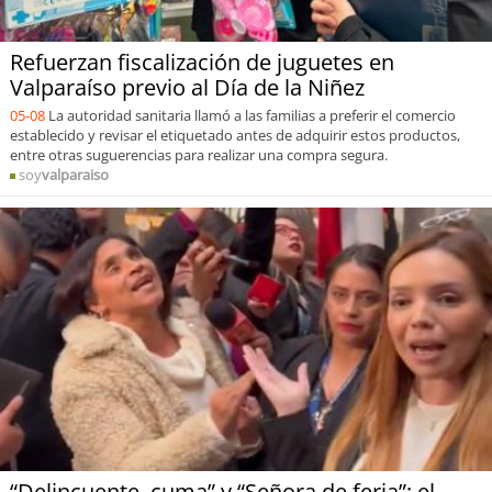
Refuerzan fiscalización de juguetes en
Valparaíso previo al Día de la Niñez
05-08
La autoridad sanitaria llamó a las familias a preferir el comercio
establecido y revisar el etiquetado antes de adquirir estos productos,
entre otras suguerencias para realizar una compra segura.
soy
valparaiso
“Delincuente, cuma” y “Señora de feria”: el