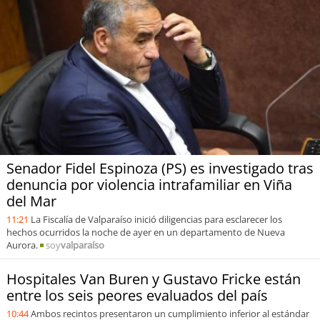
soy
puertomontt
soy
chiloé
Senador Fidel Espinoza (PS) es investigado tras
denuncia por violencia intrafamiliar en Viña
del Mar
11:21
La Fiscalía de Valparaíso inició diligencias para esclarecer los
hechos ocurridos la noche de ayer en un departamento de Nueva
Aurora.
soy
valparaíso
Hospitales Van Buren y Gustavo Fricke están
entre los seis peores evaluados del país
10:44
Ambos recintos presentaron un cumplimiento inferior al estándar