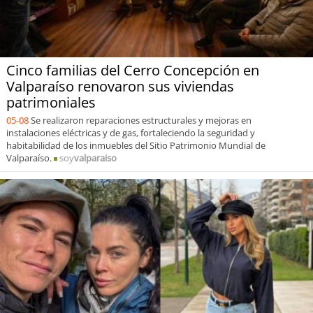
Cinco familias del Cerro Concepción en
Valparaíso renovaron sus viviendas
patrimoniales
05-08
Se realizaron reparaciones estructurales y mejoras en
instalaciones eléctricas y de gas, fortaleciendo la seguridad y
habitabilidad de los inmuebles del Sitio Patrimonio Mundial de
Valparaíso.
soy
valparaiso