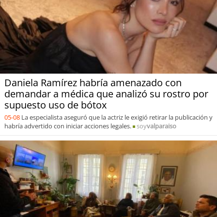
Daniela Ramírez habría amenazado con
demandar a médica que analizó su rostro por
supuesto uso de bótox
05-08
La especialista aseguró que la actriz le exigió retirar la publicación y
habría advertido con iniciar acciones legales.
soy
valparaiso