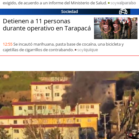
exigido, de acuerdo a un informe del Ministerio de Salud.
soy
valparaíso
Sociedad
Detienen a 11 personas
durante operativo en Tarapacá
12:55
Se incautó marihuana, pasta base de cocaína, una bicicleta y
cajetillas de cigarrillos de contrabando.
soy
iquique