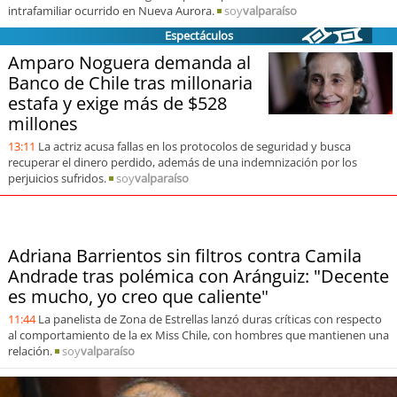
soy
sanantonio
intrafamiliar ocurrido en Nueva Aurora.
soy
valparaíso
Espectáculos
soy
chillán
Amparo Noguera demanda al
Banco de Chile tras millonaria
soy
sancarlos
estafa y exige más de $528
millones
soy
talcahuano
13:11
La actriz acusa fallas en los protocolos de seguridad y busca
recuperar el dinero perdido, además de una indemnización por los
soy
concepción
perjuicios sufridos.
soy
valparaíso
soy
coronel
Adriana Barrientos sin filtros contra Camila
soy
arauco
Andrade tras polémica con Aránguiz: "Decente
es mucho, yo creo que caliente"
soy
temuco
11:44
La panelista de Zona de Estrellas lanzó duras críticas con respecto
al comportamiento de la ex Miss Chile, con hombres que mantienen una
soy
valdivia
relación.
soy
valparaíso
soy
osorno