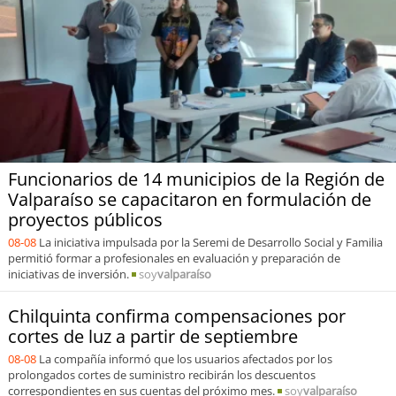
Sostenibilidad
soy
chile
soy
arica
soy
iquique
Funcionarios de 14 municipios de la Región de
soy
calama
Valparaíso se capacitaron en formulación de
proyectos públicos
soy
antofagasta
08-08
La iniciativa impulsada por la Seremi de Desarrollo Social y Familia
permitió formar a profesionales en evaluación y preparación de
soy
copiapó
iniciativas de inversión.
soy
valparaíso
Chilquinta confirma compensaciones por
soy
valparaíso
cortes de luz a partir de septiembre
soy
quillota
08-08
La compañía informó que los usuarios afectados por los
prolongados cortes de suministro recibirán los descuentos
correspondientes en sus cuentas del próximo mes.
soy
valparaíso