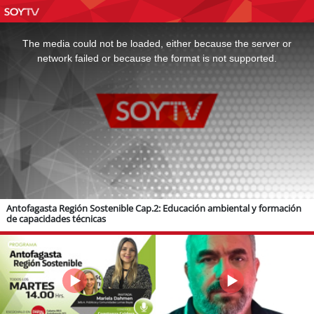
This
is
a
The media could not be loaded, either because the server or
modal
window.
network failed or because the format is not supported.
Antofagasta Región Sostenible Cap.2: Educación ambiental y formación
de capacidades técnicas