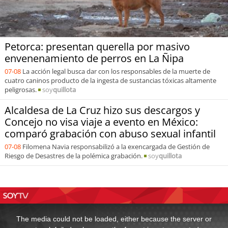
Petorca: presentan querella por masivo
envenenamiento de perros en La Ñipa
07-08
La acción legal busca dar con los responsables de la muerte de
cuatro caninos producto de la ingesta de sustancias tóxicas altamente
peligrosas.
soy
quillota
Alcaldesa de La Cruz hizo sus descargos y
Concejo no visa viaje a evento en México:
comparó grabación con abuso sexual infantil
07-08
Filomena Navia responsabilizó a la exencargada de Gestión de
Riesgo de Desastres de la polémica grabación.
soy
quillota
This
is
a
The media could not be loaded, either because the server or
modal
window.