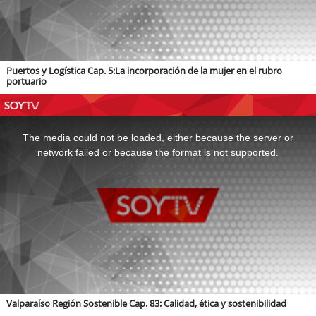
Puertos y Logística Cap. 5:La incorporación de la mujer en el rubro
portuario
This
is
a
The media could not be loaded, either because the server or
modal
window.
network failed or because the format is not supported.
Valparaíso Región Sostenible Cap. 83: Calidad, ética y sostenibilidad