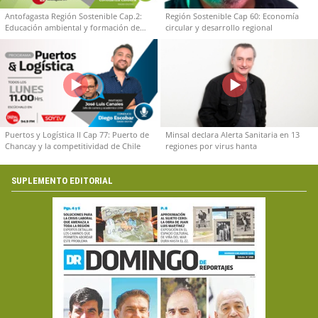
Antofagasta Región Sostenible Cap.2:
Región Sostenible Cap 60: Economía
Educación ambiental y formación de
circular y desarrollo regional
capacidades técnicas
Puertos y Logística II Cap 77: Puerto de
Minsal declara Alerta Sanitaria en 13
Chancay y la competitividad de Chile
regiones por virus hanta
SUPLEMENTO EDITORIAL