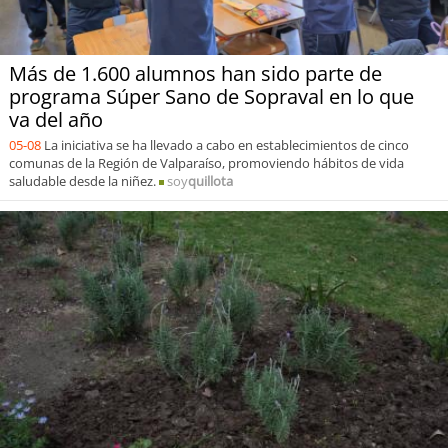
Más de 1.600 alumnos han sido parte de
programa Súper Sano de Sopraval en lo que
va del año
05-08
La iniciativa se ha llevado a cabo en establecimientos de cinco
comunas de la Región de Valparaíso, promoviendo hábitos de vida
saludable desde la niñez.
soy
quillota