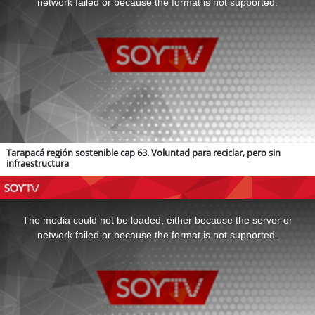
network failed or because the format is not supported.
Tarapacá región sostenible cap 63. Voluntad para reciclar, pero sin
infraestructura
This
is
a
The media could not be loaded, either because the server or
modal
window.
network failed or because the format is not supported.