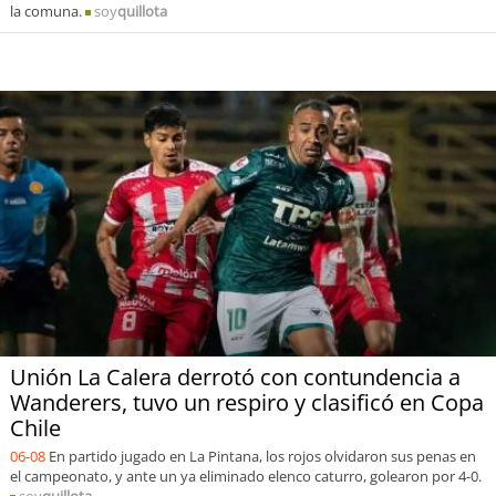
la comuna.
soy
quillota
Unión La Calera derrotó con contundencia a
Wanderers, tuvo un respiro y clasificó en Copa
Chile
06-08
En partido jugado en La Pintana, los rojos olvidaron sus penas en
el campeonato, y ante un ya eliminado elenco caturro, golearon por 4-0.