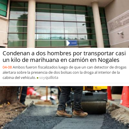
Condenan a dos hombres por transportar casi
un kilo de marihuana en camión en Nogales
04-08
Ambos fueron fiscalizados luego de que un can detector de drogas
alertara sobre la presencia de dos bolsas con la droga al interior de la
cabina del vehículo.
soy
quillota