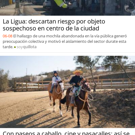
La Ligua: descartan riesgo por objeto
sospechoso en centro de la ciudad
06-08
El hallazgo de una mochila abandonada en la vía pública generó
preocupación colectiva y motivó el aislamiento del sector durate esta
tarde.
soy
quillota
Con paseos a caballo, cine y pasacalles: así se