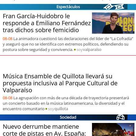
soy
sanantonio
Espectáculos
Fran García-Huidobro le
soy
chillán
responde a Emiliano Fernández
tras dichos sobre femicidio
soy
sancarlos
08-08
La animadora cuestionó las declaraciones del líder de “La Cofradía”
y aseguró que no se identifica con extremos políticos, defendiendo su
soy
talcahuano
postura sobre seguridad y convivencia.
soy
valparaíso
soy
concepción
Música Ensamble de Quillota llevará su
soy
coronel
propuesta inclusiva al Parque Cultural de
Valparaíso
soy
arauco
08-08
La agrupación con más de una década de trayectoria presentará
un concierto basado en la música latinoamericana, la diversidad y el
soy
temuco
encuentro comunitario
soy
quillota
Sociedad
soy
valdivia
Nuevo derrumbe mantiene
corte de pistas en Av. España:
soy
osorno