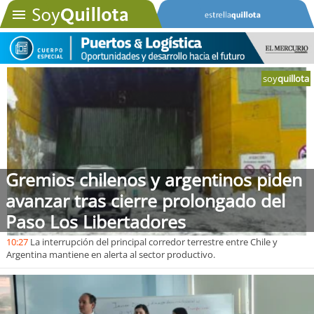
soy
quillota
SOYTV
Podcast
Actualidad
Gremios chilenos y argentinos piden
Entretención
avanzar tras cierre prolongado del
Paso Los Libertadores
Economía
10:27
La interrupción del principal corredor terrestre entre Chile y
Deportes
Argentina mantiene en alerta al sector productivo.
Tecnología