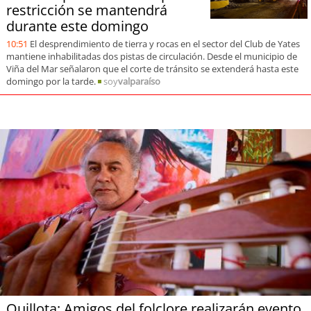
restricción se mantendrá
durante este domingo
soy
puertomontt
10:51
El desprendimiento de tierra y rocas en el sector del Club de Yates
mantiene inhabilitadas dos pistas de circulación. Desde el municipio de
soy
chiloé
Viña del Mar señalaron que el corte de tránsito se extenderá hasta este
domingo por la tarde.
soy
valparaíso
Quillota: Amigos del folclore realizarán evento