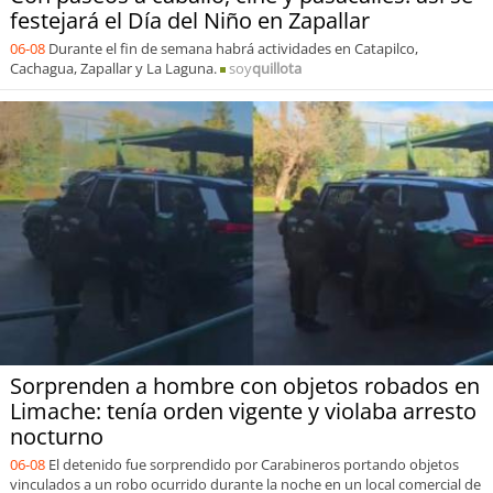
festejará el Día del Niño en Zapallar
06-08
Durante el fin de semana habrá actividades en Catapilco,
Cachagua, Zapallar y La Laguna.
soy
quillota
Sorprenden a hombre con objetos robados en
Limache: tenía orden vigente y violaba arresto
nocturno
06-08
El detenido fue sorprendido por Carabineros portando objetos
vinculados a un robo ocurrido durante la noche en un local comercial de