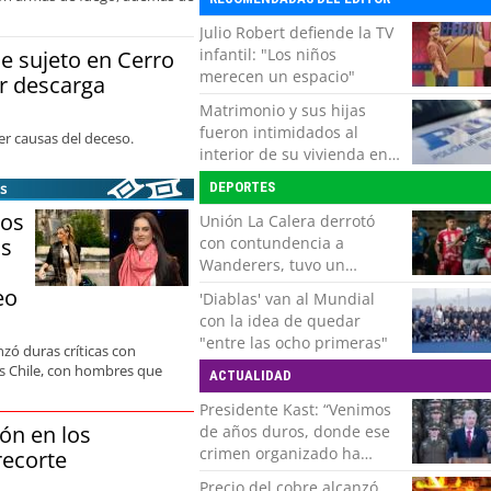
Julio Robert defiende la TV
infantil: "Los niños
de sujeto en Cerro
merecen un espacio"
or descarga
Matrimonio y sus hijas
fueron intimidados al
cer causas del deceso.
interior de su vivienda en
Puente Alto
DEPORTES
s
ros
Unión La Calera derrotó
con contundencia a
as
Wanderers, tuvo un
respiro y clasificó en Copa
eo
'Diablas' van al Mundial
Chile
con la idea de quedar
"entre las ocho primeras"
nzó duras críticas con
s Chile, con hombres que
ACTUALIDAD
Presidente Kast: “Venimos
ón en los
de años duros, donde ese
crimen organizado ha
recorte
ocupado un lugar que no
Precio del cobre alcanzó