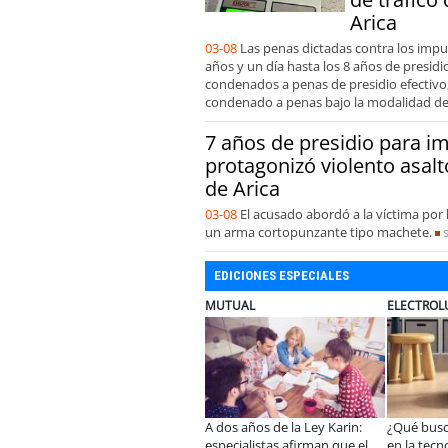
Arica
03-08
Las penas dictadas contra los impu
años y un día hasta los 8 años de presidio
condenados a penas de presidio efectivo,
condenado a penas bajo la modalidad de l
7 años de presidio para 
protagonizó violento asalt
de Arica
03-08
El acusado abordó a la víctima por 
un arma cortopunzante tipo machete.
EDICIONES ESPECIALES
MUTUAL
ELECTROLUX
JAC S
A dos años de la Ley Karin:
¿Qué buscan hoy las familias
JAC re
nte el
especialistas afirman que el
en la tecnología para el hogar?
convie