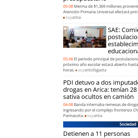
05-08
Merma de $1.369 millones proveni
Atención Primaria Universal afectará pri
soy
arica
SAE: Comi
postulacio
estableci
educacion
05-08
El periodo principal de postulacione
próximo año escolar estará abierto hasta 
horas.
soy
antofagasta
PDI detuvo a dos imputado
[VIDEO] Hincha ant
drogas en Arica: tenían 28
violencia en el Est
sativa ocultos en camión
pegaban mucho a l
04-08
Banda internaba remesas de droga d
ingresando por el complejo fronterizo Ch
Parinacota.
soy
arica
Sociedad
Detienen a 11 personas