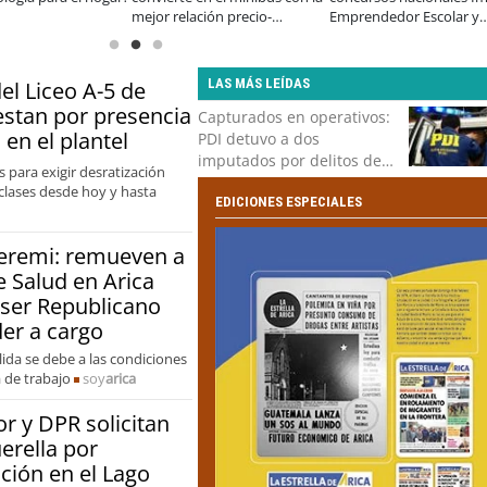
relación precio-
Emprendedor Escolar y
Toconce que proyect
amiento
Universitario
futuro en la minería
LAS MÁS LEÍDAS
l Liceo A-5 de
estan por presencia
Capturados en operativos:
 en el plantel
PDI detuvo a dos
imputados por delitos de
 para exigir desratización
abuso sexual en Arica
clases desde hoy y hasta
EDICIONES ESPECIALES
seremi: remueven a
de Salud en Arica
 ser Republicano
er a cargo
ida se debe a las condiciones
a de trabajo
soy
arica
 y DPR solicitan
erella por
ción en el Lago