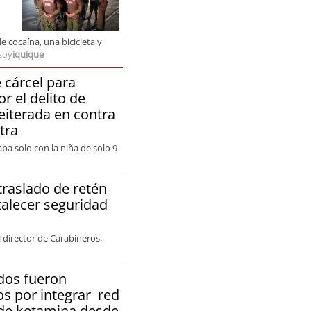
 cocaína, una bicicleta y
soy
iquique
 cárcel para
r el delito de
reiterada en contra
tra
a solo con la niña de solo 9
traslado de retén
talecer seguridad
 director de Carabineros,
dos fueron
s por integrar red
 de ketamina desde