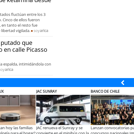
tados fluctúan entre los 3
. Cinco de ellos fueron
 en tanto el resto fue
ibertad vigilada.
soy
arica
imputado que
o en calle Picasso
la espalda, intimidándola con
soy
arica
UNRAY
BANCO DE CHILE
EL ABRA
nueva el Sunray y se
Lanzan convocatorias para los
Beca Indígena de Min
rte en el minibús con la
concursos nacionales Impacto
Abra apoya a joven 