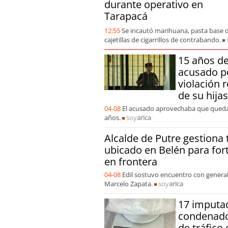
durante operativo en
Tarapacá
12:55
Se incautó marihuana, pasta base de
cajetillas de cigarrillos de contrabando.
15 años de
acusado po
violación 
de su hijas
04-08
El acusado aprovechaba que quedab
años.
soy
arica
Alcalde de Putre gestiona 
ubicado en Belén para for
en frontera
04-08
Edil sostuvo encuentro con general
Marcelo Zapata.
soy
arica
17 imputa
condenado
de tráfico