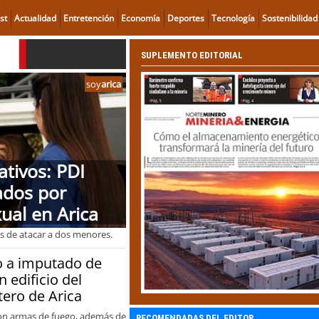
st
Actualidad
Entretención
Economía
Deportes
Tecnología
Sostenibilidad
SUPLEMENTO EDITORIAL
soy
arica
tivos: PDI
ados por
ual en Arica
 de atacar a dos menores.
o a imputado de
 edificio del
tero de Arica
ron armas de fuego, además de
RECOMENDADAS DEL EDITOR