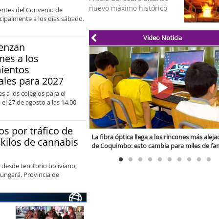
le corresponde”
nuevo máximo histórico
entes del Convenio de
ncipalmente a los días sábado.
Video Noticia
enzan
nes a los
mientos
ales para 2027
s a los colegios para el
el 27 de agosto a las 14.00
s por tráfico de
ofagastino relata brutal
La fibra óptica llega a los rincones más alej
 kilos de cannabis
adio de Independiente: “Les
de Coquimbo: esto cambia para miles de fam
as mujeres”
rurales
esde territorio boliviano,
ungará, Provincia de