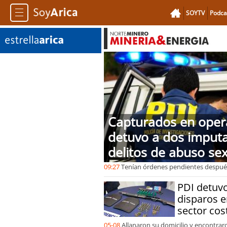
SOYTV
Podca
Capturados en opera
detuvo a dos imput
delitos de abuso sex
09:27
Tenían órdenes pendientes después
PDI detuv
disparos en
sector cos
05-08
Allanaron su domicilio y encontra