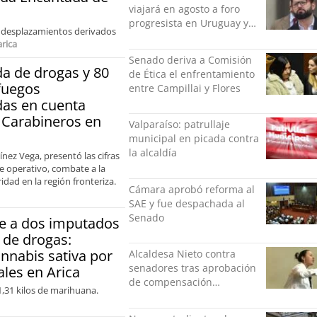
viajará en agosto a foro
progresista en Uruguay y
s desplazamientos derivados
luego a Alemania
arica
Senado deriva a Comisión
da de drogas y 80
de Ética el enfrentamiento
fuegos
entre Campillai y Flores
as en cuenta
 Carabineros en
Valparaíso: patrullaje
municipal en picada contra
la alcaldía
ínez Vega, presentó las cifras
e operativo, combate a la
idad en la región fronteriza.
Cámara aprobó reforma al
SAE y fue despachada al
Senado
ne a dos imputados
o de drogas:
nnabis sativa por
Alcaldesa Nieto contra
senadores tras aprobación
ales en Arica
de compensación
1,31 kilos de marihuana.
municipal: "Gobierno
indolente"