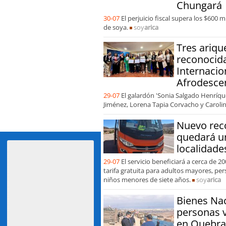
Chungará
30-07
El perjuicio fiscal supera los $600 
de soya.
soy
arica
Tres ariqu
reconocida
Internacio
Afrodesce
29-07
El galardón 'Sonia Salgado Henríqu
Jiménez, Lorena Tapia Corvacho y Carolin
Nuevo reco
quedará un
localidade
29-07
El servicio beneficiará a cerca de 
tarifa gratuita para adultos mayores, pe
niños menores de siete años.
soy
arica
Bienes Nac
personas 
en Quebra