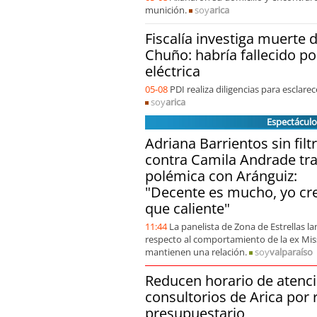
munición.
soy
arica
Fiscalía investiga muerte 
Chuño: habría fallecido p
eléctrica
05-08
PDI realiza diligencias para esclare
soy
arica
Espectáculo
Adriana Barrientos sin filt
contra Camila Andrade tr
polémica con Aránguiz:
"Decente es mucho, yo cr
que caliente"
11:44
La panelista de Zona de Estrellas la
respecto al comportamiento de la ex Mis
mantienen una relación.
soy
valparaíso
Reducen horario de atenci
consultorios de Arica por 
presupuestario