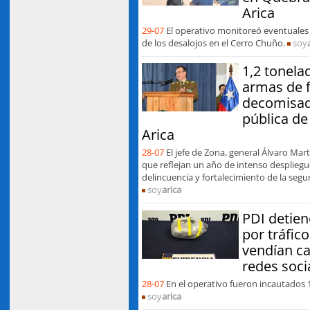
Arica
29-07
El operativo monitoreó eventuale
de los desalojos en el Cerro Chuño.
soy
1,2 tonela
armas de 
decomisad
pública de
Arica
28-07
El jefe de Zona, general Álvaro Mart
que reflejan un año de intenso despliegu
delincuencia y fortalecimiento de la segur
soy
arica
PDI detie
por tráfic
vendían ca
redes soci
28-07
En el operativo fueron incautados 
soy
arica