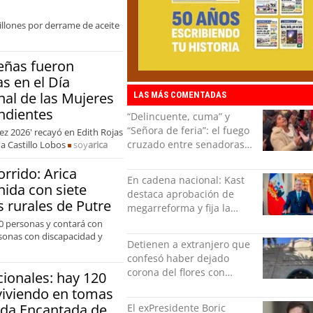
millones por derrame de aceite
eñas fueron
s en el Día
nal de las Mujeres
LAS MÁS COMENTADAS
ndientes
“Delincuente, cuma” y
“Señora de feria”: el fuego
ez 2026' recayó en Edith Rojas
cruzado entre senadoras
a Castillo Lobos
soy
arica
Flores y Campillai en el
rrido: Arica
Senado
En cadena nacional: Kast
ida con siete
destaca aprobación de
s rurales de Putre
megarreforma y fija la
seguridad como nuevo
200 personas y contará con
desafío del Gobierno
rsonas con discapacidad y
Detienen a extranjero que
confesó haber dejado
corona del flores con
ionales: hay 120
amenazas al alcaide de la
viviendo en tomas
exPenitenciaría
da Encantada de
El exPresidente Boric