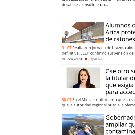
desafío es consolidar un
mejor 
cambio cultural en las
equip
organizaciones
Alumnos de
Arica prot
de ratones
31-07
Realizaron jornada de brazos caídos
definitiva. SLEP confirmó suspensión de 
nuevo aviso.
soy
arica
Cae otro 
la titular 
que exigía
para acced
30-07
En el Minsal confirmaron que su sal
que la autoridad regional puso a la ofert
Gobernador
ampliar qu
contamina