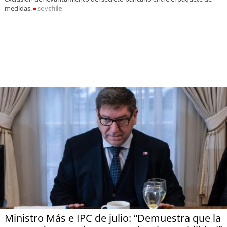
soy
sanantonio
medidas.
soy
chile
soy
chillán
soy
sancarlos
soy
talcahuano
soy
concepción
soy
coronel
soy
arauco
soy
temuco
soy
valdivia
Ministro Más e IPC de julio: “Demuestra que la
soy
osorno