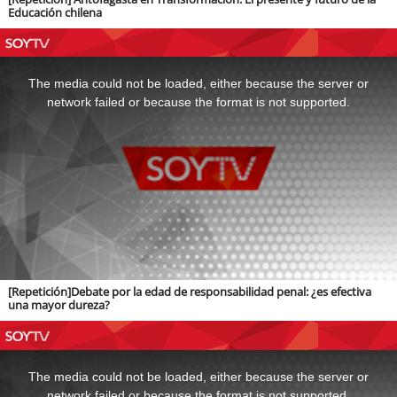
Educación chilena
This
is
a
The media could not be loaded, either because the server or
modal
window.
network failed or because the format is not supported.
[Repetición]Debate por la edad de responsabilidad penal: ¿es efectiva
una mayor dureza?
This
is
a
The media could not be loaded, either because the server or
modal
window.
network failed or because the format is not supported.