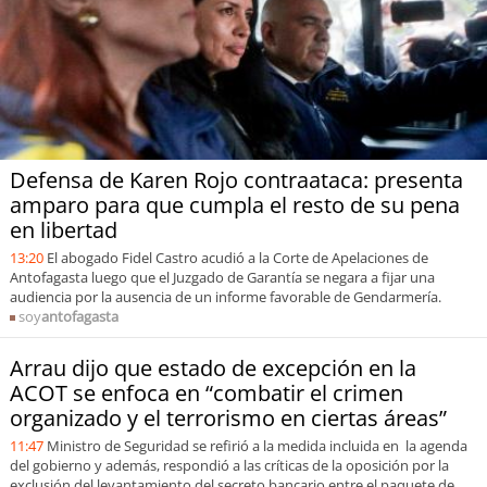
Sostenibilidad
soy
chile
soy
arica
soy
iquique
Defensa de Karen Rojo contraataca: presenta
amparo para que cumpla el resto de su pena
soy
calama
en libertad
13:20
El abogado Fidel Castro acudió a la Corte de Apelaciones de
Antofagasta luego que el Juzgado de Garantía se negara a fijar una
soy
antofagasta
audiencia por la ausencia de un informe favorable de Gendarmería.
soy
antofagasta
soy
copiapó
Arrau dijo que estado de excepción en la
soy
valparaíso
ACOT se enfoca en “combatir el crimen
organizado y el terrorismo en ciertas áreas”
soy
quillota
11:47
Ministro de Seguridad se refirió a la medida incluida en la agenda
del gobierno y además, respondió a las críticas de la oposición por la
exclusión del levantamiento del secreto bancario entre el paquete de