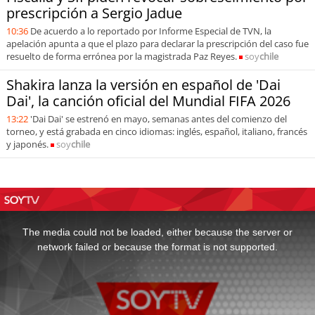
prescripción a Sergio Jadue
10:36
De acuerdo a lo reportado por Informe Especial de TVN, la
apelación apunta a que el plazo para declarar la prescripción del caso fue
resuelto de forma errónea por la magistrada Paz Reyes.
soy
chile
Shakira lanza la versión en español de 'Dai
Dai', la canción oficial del Mundial FIFA 2026
13:22
'Dai Dai' se estrenó en mayo, semanas antes del comienzo del
torneo, y está grabada en cinco idiomas: inglés, español, italiano, francés
y japonés.
soy
chile
This
is
a
The media could not be loaded, either because the server or
modal
window.
network failed or because the format is not supported.