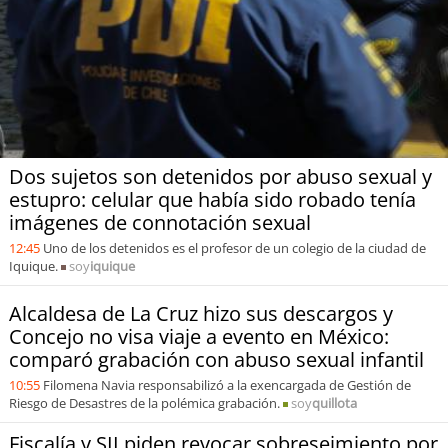
Dos sujetos son detenidos por abuso sexual y
estupro: celular que había sido robado tenía
imágenes de connotación sexual
12:45
Uno de los detenidos es el profesor de un colegio de la ciudad de
Iquique.
soy
iquique
Alcaldesa de La Cruz hizo sus descargos y
Concejo no visa viaje a evento en México:
comparó grabación con abuso sexual infantil
10:55
Filomena Navia responsabilizó a la exencargada de Gestión de
Riesgo de Desastres de la polémica grabación.
soy
quillota
Fiscalía y SII piden revocar sobreseimiento por