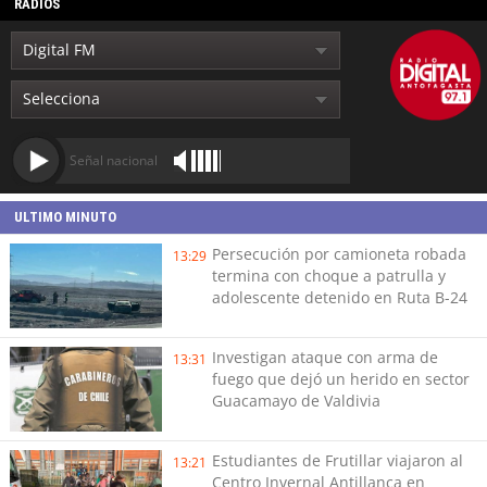
RADIOS
Señal nacional
ULTIMO MINUTO
Persecución por camioneta robada
13:29
termina con choque a patrulla y
adolescente detenido en Ruta B-24
Investigan ataque con arma de
13:31
fuego que dejó un herido en sector
Guacamayo de Valdivia
Estudiantes de Frutillar viajaron al
13:21
Centro Invernal Antillanca en