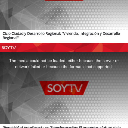
Ciclo Ciudad y Desarrollo Regional: “Vivienda, Integración y Desarrollo
Regional"
This
is
a
The media could not be loaded, either because the server or
modal
window.
network failed or because the format is not supported.
[Repetición] Antofagasta en Transformación: El presente y futuro de la