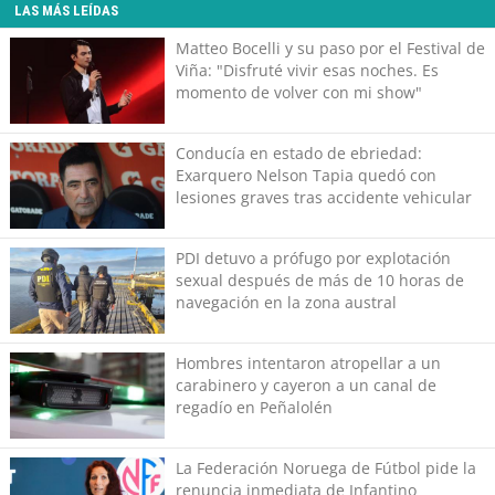
LAS MÁS LEÍDAS
Matteo Bocelli y su paso por el Festival de
Viña: "Disfruté vivir esas noches. Es
momento de volver con mi show"
Conducía en estado de ebriedad:
Exarquero Nelson Tapia quedó con
lesiones graves tras accidente vehicular
PDI detuvo a prófugo por explotación
sexual después de más de 10 horas de
navegación en la zona austral
Hombres intentaron atropellar a un
carabinero y cayeron a un canal de
regadío en Peñalolén
La Federación Noruega de Fútbol pide la
renuncia inmediata de Infantino