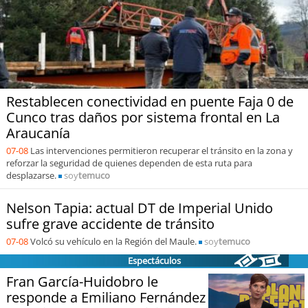
Sostenibilidad
soy
chile
soy
arica
Restablecen conectividad en puente Faja 0 de
soy
iquique
Cunco tras daños por sistema frontal en La
Araucanía
soy
calama
07-08
Las intervenciones permitieron recuperar el tránsito en la zona y
reforzar la seguridad de quienes dependen de esta ruta para
desplazarse.
soy
antofagasta
soy
temuco
Nelson Tapia: actual DT de Imperial Unido
soy
copiapó
sufre grave accidente de tránsito
07-08
Volcó su vehículo en la Región del Maule.
soy
temuco
soy
valparaíso
Espectáculos
soy
quillota
Fran García-Huidobro le
responde a Emiliano Fernández