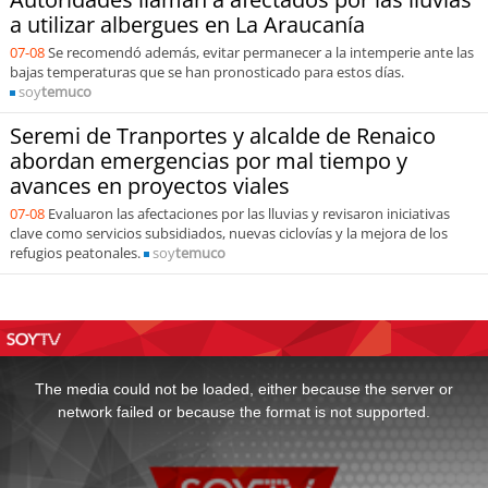
a utilizar albergues en La Araucanía
07-08
Se recomendó además, evitar permanecer a la intemperie ante las
bajas temperaturas que se han pronosticado para estos días.
soy
temuco
Seremi de Tranportes y alcalde de Renaico
abordan emergencias por mal tiempo y
avances en proyectos viales
07-08
Evaluaron las afectaciones por las lluvias y revisaron iniciativas
clave como servicios subsidiados, nuevas ciclovías y la mejora de los
refugios peatonales.
soy
temuco
This
is
a
The media could not be loaded, either because the server or
modal
window.
network failed or because the format is not supported.