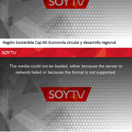
Región Sostenible Cap 60: Economía circular y desarrollo regional
This
is
a
The media could not be loaded, either because the server or
modal
window.
network failed or because the format is not supported.