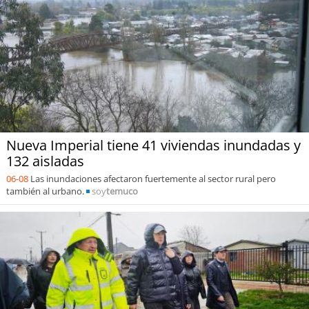
Nueva Imperial tiene 41 viviendas inundadas y
132 aisladas
06-08
Las inundaciones afectaron fuertemente al sector rural pero
también al urbano.
soy
temuco