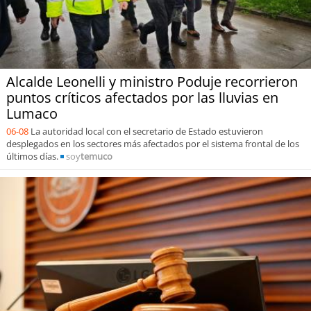
Alcalde Leonelli y ministro Poduje recorrieron
puntos críticos afectados por las lluvias en
Lumaco
06-08
La autoridad local con el secretario de Estado estuvieron
desplegados en los sectores más afectados por el sistema frontal de los
últimos días.
soy
temuco