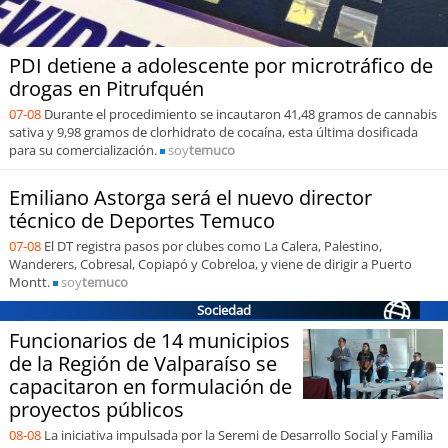
soy
puertomontt
PDI detiene a adolescente por microtráfico de
drogas en Pitrufquén
soy
chiloé
07-08
Durante el procedimiento se incautaron 41,48 gramos de cannabis
sativa y 9,98 gramos de clorhidrato de cocaína, esta última dosificada
para su comercialización.
soy
temuco
Emiliano Astorga será el nuevo director
técnico de Deportes Temuco
07-08
El DT registra pasos por clubes como La Calera, Palestino,
Wanderers, Cobresal, Copiapó y Cobreloa, y viene de dirigir a Puerto
Montt.
soy
temuco
Sociedad
Funcionarios de 14 municipios
de la Región de Valparaíso se
capacitaron en formulación de
proyectos públicos
08-08
La iniciativa impulsada por la Seremi de Desarrollo Social y Familia