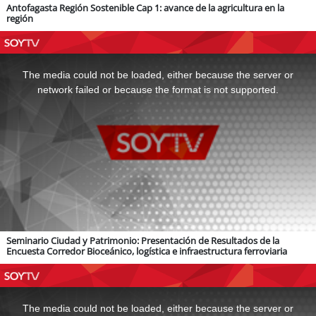
Antofagasta Región Sostenible Cap 1: avance de la agricultura en la
región
This
is
a
The media could not be loaded, either because the server or
modal
window.
network failed or because the format is not supported.
Seminario Ciudad y Patrimonio: Presentación de Resultados de la
Encuesta Corredor Bioceánico, logística e infraestructura ferroviaria
This
is
a
The media could not be loaded, either because the server or
modal