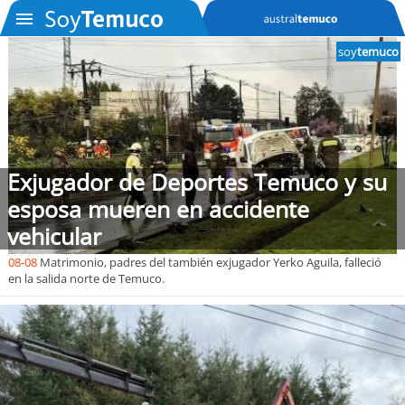
soy
temuco
SOYTV
Podcast
Exjugador de Deportes Temuco y su
Actualidad
esposa mueren en accidente
vehicular
Entretención
08-08
Matrimonio, padres del también exjugador Yerko Aguila, falleció
en la salida norte de Temuco.
Economía
Deportes
Tecnología