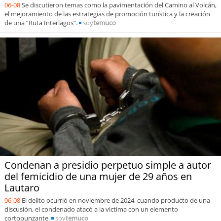
06-08
Se discutieron temas como la pavimentación del Camino al Volcán,
el mejoramiento de las estrategias de promoción turística y la creación
de una “Ruta Interlagos”.
soy
temuco
Condenan a presidio perpetuo simple a autor
del femicidio de una mujer de 29 años en
Lautaro
06-08
El delito ocurrió en noviembre de 2024, cuando producto de una
discusión, el condenado atacó a la víctima con un elemento
cortopunzante.
soy
temuco