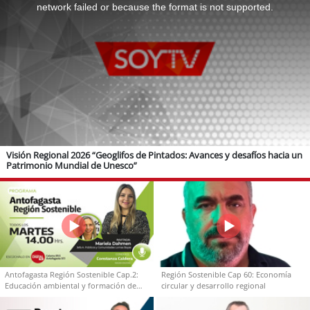
window.
network failed or because the format is not supported.
Visión Regional 2026 “Geoglifos de Pintados: Avances y desafíos hacia un
Patrimonio Mundial de Unesco”
Antofagasta Región Sostenible Cap.2:
Región Sostenible Cap 60: Economía
Educación ambiental y formación de
circular y desarrollo regional
capacidades técnicas