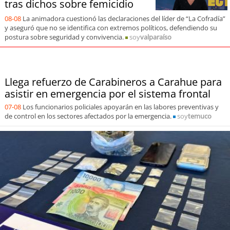
tras dichos sobre femicidio
soy
sanantonio
08-08
La animadora cuestionó las declaraciones del líder de “La Cofradía”
soy
chillán
y aseguró que no se identifica con extremos políticos, defendiendo su
postura sobre seguridad y convivencia.
soy
valparaíso
soy
sancarlos
soy
talcahuano
Llega refuerzo de Carabineros a Carahue para
asistir en emergencia por el sistema frontal
soy
concepción
07-08
Los funcionarios policiales apoyarán en las labores preventivas y
de control en los sectores afectados por la emergencia.
soy
temuco
soy
coronel
soy
arauco
soy
temuco
soy
valdivia
soy
osorno