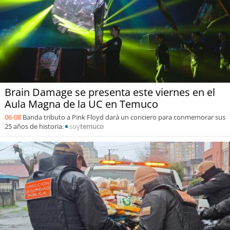
Brain Damage se presenta este viernes en el
Aula Magna de la UC en Temuco
06-08
Banda tributo a Pink Floyd dará un conciero para conmemorar sus
25 años de historia.
soy
temuco