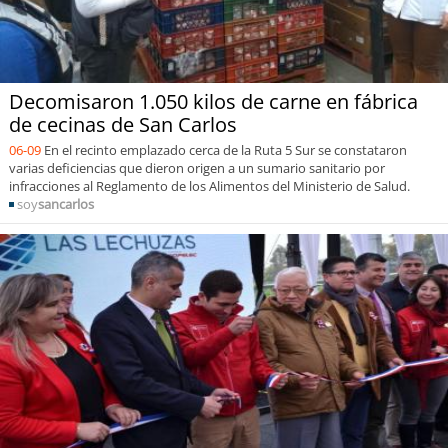
Decomisaron 1.050 kilos de carne en fábrica
de cecinas de San Carlos
06-09
En el recinto emplazado cerca de la Ruta 5 Sur se constataron
varias deficiencias que dieron origen a un sumario sanitario por
infracciones al Reglamento de los Alimentos del Ministerio de Salud.
soy
sancarlos