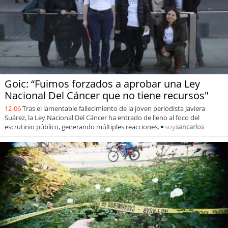
Goic: “Fuimos forzados a aprobar una Ley
Nacional Del Cáncer que no tiene recursos"
12-06
Tras el lamentable fallecimiento de la joven periodista Javiera
Suárez, la Ley Nacional Del Cáncer ha entrado de lleno al foco del
escrutinio público, generando múltiples reacciones.
soy
sancarlos