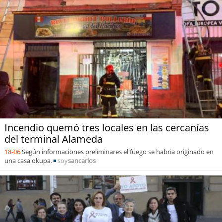
Incendio quemó tres locales en las cercanías
del terminal Alameda
18-06
Según informaciones preliminares el fuego se habria originado en
una casa okupa.
soy
sancarlos