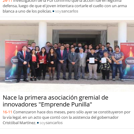
24-11
Investigación de la PDI confirmó que la acción fue en legítima
defensa, luego de que el joven intentara cortarle el cuello con un arma
blanca a uno de los policías.
soy
sancarlos
Nace la primera asociación gremial de
innovadores "Emprende Punilla"
16-11
Comenzaron hace dos meses, pero sólo ayer se constituyeron por
la vía legal, en un acto que contó con la asistencia del gobernador
Cristóbal Martínez.
soy
sancarlos