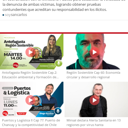
la denuncia de ambas víctimas, logrando obtener pruebas
contundentes que acreditan su responsabilidad en los ilícitos.
soy
sancarlos
Antofagasta Región Sostenible Cap.2:
Región Sostenible Cap 60: Economía
Educación ambiental y formación de
circular y desarrollo regional
capacidades técnicas
Puertos y Logística II Cap 77: Puerto de
Minsal declara Alerta Sanitaria en 13
Chancay y la competitividad de Chile
regiones por virus hanta