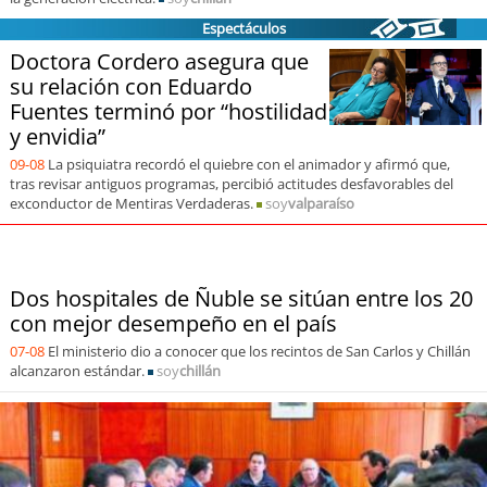
soy
sanantonio
Espectáculos
Doctora Cordero asegura que
soy
chillán
su relación con Eduardo
Fuentes terminó por “hostilidad
soy
sancarlos
y envidia”
soy
talcahuano
09-08
La psiquiatra recordó el quiebre con el animador y afirmó que,
tras revisar antiguos programas, percibió actitudes desfavorables del
exconductor de Mentiras Verdaderas.
soy
valparaíso
soy
concepción
soy
coronel
Dos hospitales de Ñuble se sitúan entre los 20
con mejor desempeño en el país
soy
arauco
07-08
El ministerio dio a conocer que los recintos de San Carlos y Chillán
alcanzaron estándar.
soy
chillán
soy
temuco
soy
valdivia
soy
osorno