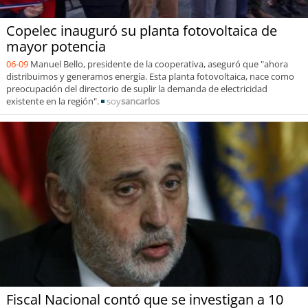
Copelec inauguró su planta fotovoltaica de
mayor potencia
06-09
Manuel Bello, presidente de la cooperativa, aseguró que "ahora
distribuimos y generamos energía. Esta planta fotovoltaica, nace como
preocupación del directorio de suplir la demanda de electricidad
existente en la región".
soy
sancarlos
Fiscal Nacional contó que se investigan a 10