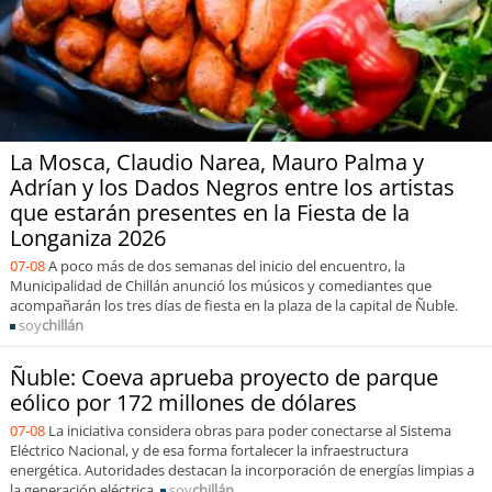
Sostenibilidad
soy
chile
soy
arica
La Mosca, Claudio Narea, Mauro Palma y
soy
iquique
Adrían y los Dados Negros entre los artistas
que estarán presentes en la Fiesta de la
soy
calama
Longaniza 2026
07-08
A poco más de dos semanas del inicio del encuentro, la
soy
antofagasta
Municipalidad de Chillán anunció los músicos y comediantes que
acompañarán los tres días de fiesta en la plaza de la capital de Ñuble.
soy
chillán
soy
copiapó
Ñuble: Coeva aprueba proyecto de parque
soy
valparaíso
eólico por 172 millones de dólares
07-08
La iniciativa considera obras para poder conectarse al Sistema
soy
quillota
Eléctrico Nacional, y de esa forma fortalecer la infraestructura
energética. Autoridades destacan la incorporación de energías limpias a
la generación eléctrica.
soy
chillán