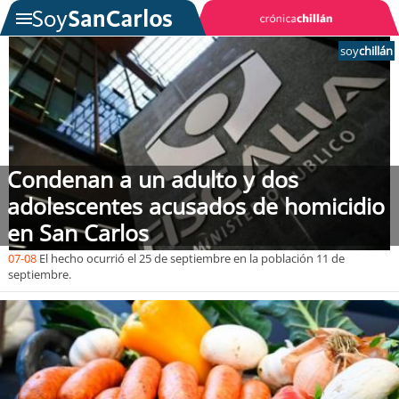
soy
chillán
SOYTV
Podcast
Condenan a un adulto y dos
Actualidad
adolescentes acusados de homicidio
en San Carlos
Entretención
07-08
El hecho ocurrió el 25 de septiembre en la población 11 de
septiembre.
Economía
Deportes
Tecnología