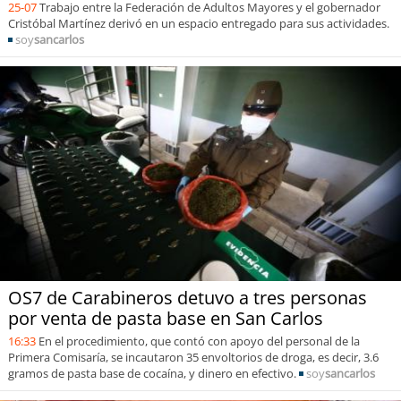
25-07
Trabajo entre la Federación de Adultos Mayores y el gobernador
Cristóbal Martínez derivó en un espacio entregado para sus actividades.
soy
sancarlos
OS7 de Carabineros detuvo a tres personas
por venta de pasta base en San Carlos
16:33
En el procedimiento, que contó con apoyo del personal de la
Primera Comisaría, se incautaron 35 envoltorios de droga, es decir, 3.6
gramos de pasta base de cocaína, y dinero en efectivo.
soy
sancarlos