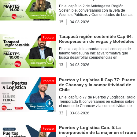
Energía 2030 de la Universidad de Playa
Ancha.
En el capítulo 2 de Antofagasta Región
Sostenible, conversamos con la Jefa de
Asuntos Públicos y Comunidades de Lomas
Bayas, Mariela Dahmen acerca del programa
15
04-08-2026
Semillero LomasLab, el cual entrega
capacidades técnicas y socio emocionales a
estudiantes del Liceo Politécnico Los
Arenales. Asimismo, en Voces Sostenibles,
Tarapacá región sostenible Cap 64.
Podcast
tuvimos como invitado a Rodolfo Tapia,
Recuperación de vegas y Bofedales
encargado de metodologías de Verdical, con
quien profundizamos en la importancia de la
En este capítulo abordamos el concepto de
educación ambiental.
talento verde, una iniciativa formativa que
busca desarrollar competencias en
sostenibilidad y economía circular en
13
04-08-2026
estudiantes de educación superior. Además,
nos acompañó Diego Aranibar, quien abordó
la importancia de la recuperación de vegas y
bofedales a través de la Iniciativa Más Agua,
Puertos y Logística II Cap 77: Puerto
Podcast
un proyecto que rescata técnicas ancestrales
de Chancay y la competitividad de
aymaras para la gestión sostenible del recurso
Chile
hídrico en ecosistemas altoandinos.
En el capítulo 77 de Puertos y Logística Radio
Temporada II, conversamos en extenso sobre
el puerto de Chancay y la competitividad de
Chile junto a José Luis Canales, jefe de
33
03-08-2026
carrera y académico de la Facultad de
Ingeniería, Negocios y Ciencias
Agroambientales de la Universidad de Viña
del Mar. Además, en Voces del Puerto
Puertos y Logística Cap. 5:La
Podcast
conversamos junto a Margarita Norambuena
incorporación de la mujer en el rubro
Valdivia, Profesora del Departamento de