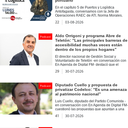
portuario
Ingeniería Eléctrica de la Universidad Técnica
Federico Santa María.
En el capítulo 5 de Puertos y Logística
Antofagasta, conversamos con la Jefa de
Operaciones RAEC de ATI, Norma Morales,
quien compartió su experiencia como
22
03-08-2026
trabajadora en el rubro portuario y destacó la
importancia de la inserción femenina en este
sector. Asimismo, en Voces del Puerto, nos
acompañó Pablo Miranda, académico de la
Aldo Orrigoni y programa Abre de
Podcast
UCN, con quien abordamos las oportunidades
Teletón: “Las principales barreras de
y desafíos del corredor bioceánico.
accesibilidad muchas veces están
dentro de los propios hogares”
El director nacional de Gestión Social y
Voluntariado de Teletón -en conversación con
En Agenda de Digital FM- destacó que el
programa Abre ha beneficiado a más de 11 mil
29
30-07-2026
familias con adecuaciones gratuitas en sus
viviendas.
Diputado Cuello y propuesta de
Podcast
privatizar Codelco: “Es una amenaza
al patrimonio nacional”
Luis Cuello, diputado del Partido Comunista -
en conversación con En Agenda de Digital FM-
cuestionó las propuestas que apuntan a una
eventual participación privada en Codelco y
41
30-07-2026
defendió el rol estratégico de la principal
empresa minera estatal.