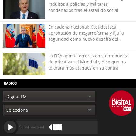
indultos a policías y militares
condenados tras el estallido social
En cadena nacional: Kast destaca
aprobación de megarreforma y fija la
seguridad como nuevo desafío del
Gobierno
La FIFA admite errores en su propuesta
de privatizar el Mundial y dice que no
tolerará más ataques en su contra
RADIOS
Señal nacional