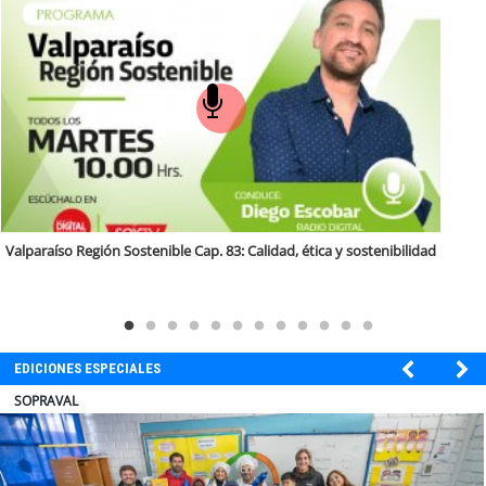
soy
puertomontt
soy
chiloé
ad, ética y sostenibilidad
Antofagasta Región Sostenible Cap.2: Edu
de capacidades técnicas
EDICIONES ESPECIALES
ULTRAPORT