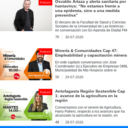
Osvaldo Artaza y alerta sanitaria por
Podcast
hantavirus: “No estamos frente a
una epidemia, sino a una medida
preventiva”
El decano de la Facultad de Salud y Ciencias
Sociales de la Universidad de Las Américas -
en conversación con En Agenda de Digital FM-
explicó que la alerta sanitaria decretada por el
70
30-07-2026
Ministerio de Salud busca fortalecer la
vigilancia y anticiparse al aumento de casos y
de la letalidad registrada durante 2026.
Minería & Comunidades Cap 47:
Podcast
Empleabilidad y capacitación minera
En este capitulo conversamos con José
Coordinador (s) y Ejecutivo de Empresas OMIL
Municipalidad de Alto Hospicio sobre el
desarrollo de las comunidades mineras a
50
29-07-2026
través de la capacitación y oportunidades de
empleo en la región. Además conocimos la
iniciativa de inclusión del Laboratorio de
Diseño Comunitario “Barquito de Papel”.
Antofagasta Región Sostenible Cap
Podcast
1: avance de la agricultura en la
región
Conversamos con el seremi de Agricultura,
Harry Pallero, respecto a los avances que ha
alcanzado la agricultura en la región, en
medio del desierto más árido del mundo.
48
28-07-2026
Instancia, donde abordamos ejemplos
exitosos, como los agricultores de Alto La