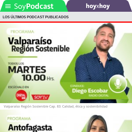
LOS ÚLTIMOS PODCAST PUBLICADOS
SOYTV
Podcast
Actualidad
Entretención
Economía
Deportes
Valparaíso Región Sostenible Cap. 83: Calidad, ética y sostenibilidad
Tecnología