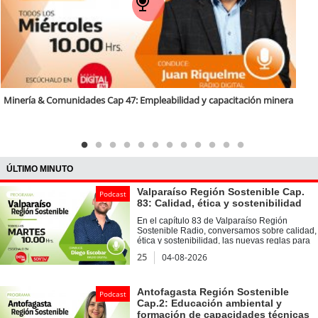
Minería & Comunidades Cap 46: Capital humano local
inera
ÚLTIMO MINUTO
Valparaíso Región Sostenible Cap.
Podcast
83: Calidad, ética y sostenibilidad
En el capítulo 83 de Valparaíso Región
Sostenible Radio, conversamos sobre calidad,
ética y sostenibilidad, las nuevas reglas para
las organizaciones del futuro junto al doctor
25
04-08-2026
Elías Bracho Cordero, director Académico del
Magíster en Sistemas Integrados de Gestión
de la Calidad UVM. Además, en nuestra
sección Voces Sostenibles, dialogamos con
Antofagasta Región Sostenible
Podcast
Eva Soto Acevedo, académica de la Facultad
Cap.2: Educación ambiental y
de Ingeniería y coordinadora del Diplomado
formación de capacidades técnicas