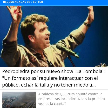
RECOMENDADAS DEL EDITOR
Portada, y del interior de la zona. Además, en
Voces Sostenibles. Nos acompañó Rosa
Catalán, quien dio a conocer su
emprendimiento relacionado con el reciclaje y
las asesorías que realiza en materia de
innovación.
Pedropiedra por su nuevo show "La Tombola":
"Un formato así requiere interactuar con el
público, echar la talla y no tener miedo a
equivocarse"
Alcaldesa de Quilicura apuntó contra la
empresa tras incendio: “No es la primera
vez, es la cuarta”