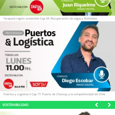
soy
sanantonio
soy
chillán
Tarapacá región sostenible Cap 64. Recuperación de vegas y Bofedales
soy
sancarlos
soy
talcahuano
soy
concepción
soy
coronel
soy
arauco
soy
temuco
Puertos y Logística II Cap 77: Puerto de Chancay y la competitividad de Chile
soy
valdivia
SOSTENIBILIDAD
soy
osorno