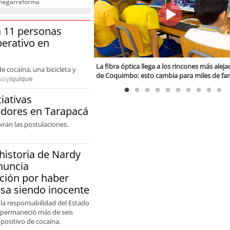
a megarreforma
a 11 personas
erativo en
ofagastino relata brutal
La fibra óptica llega a los rincones más alej
 cocaína, una bicicleta y
adio de Independiente: “Les
de Coquimbo: esto cambia para miles de fam
soy
iquique
as mujeres”
rurales
iativas
dores en Tarapacá
birán las postulaciones.
historia de Nardy
nuncia
ción por haber
sa siendo inocente
 la responsabilidad del Estado
 permaneció más de seis
positivo de cocaína.