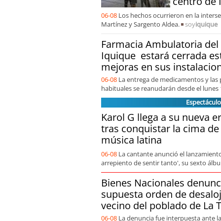
centro de 
06-08
Los hechos ocurrieron en la intersec
Martínez y Sargento Aldea.
soy
iquique
Farmacia Ambulatoria del 
Iquique estará cerrada es
mejoras en sus instalacio
06-08
La entrega de medicamentos y las 
habituales se reanudarán desde el lunes 
Espectáculo
Karol G llega a su nueva e
tras conquistar la cima de 
música latina
06-08
La cantante anunció el lanzamiento
arrepiento de sentir tanto', su sexto álb
Bienes Nacionales denunci
supuesta orden de desaloj
vecino del poblado de La 
06-08
La denuncia fue interpuesta ante la