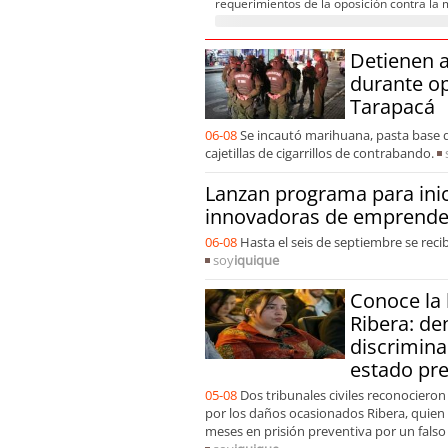
requerimientos de la oposición contra l
Detienen 
durante op
Tarapacá
[VIDEO] Hincha ant
06-08
Se incautó marihuana, pasta base de
violencia en el Est
cajetillas de cigarrillos de contrabando.
pegaban mucho a l
Lanzan programa para inic
innovadoras de emprende
06-08
Hasta el seis de septiembre se reci
soy
iquique
Conoce la 
Ribera: de
discrimina
estado pre
05-08
Dos tribunales civiles reconocieron
por los daños ocasionados Ribera, quien
meses en prisión preventiva por un falso 