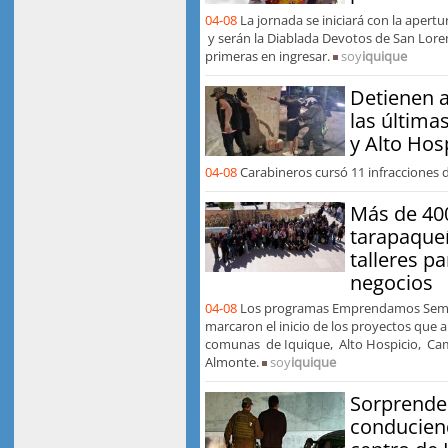
04-08
La jornada se iniciará con la apertu
y serán la Diablada Devotos de San Lore
primeras en ingresar.
soy
iquique
Detienen 
las última
y Alto Hos
04-08
Carabineros cursó 11 infracciones d
Más de 40
tarapaque
talleres p
negocios
04-08
Los programas Emprendamos Sem
marcaron el inicio de los proyectos que 
comunas de Iquique, Alto Hospicio, Ca
Almonte.
soy
iquique
Sorprende
conduciend