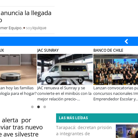
anuncia la llegada
o
rimer Equipo.
soy
iquique
EL ABRA
CHILEXPRESS
HYUNDAI
 los
Beca Indígena de Minera El
Chilexpress y Emprende tu
¿Buscando
acto
Abra apoya a joven de
Mente sellan alianza para
perfecto p
Toconce que proyecta su
impulsar el ecosistema
ciudad? H
futuro en la minería
emprendedor en Chile
nuevo Ve
LAS MÁS LEÍDAS
 alerta por
aviar tras nuevo
Tarapacá: decretan prisión
e ave silvestre
a integrantes de