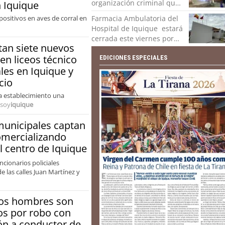
organización criminal que
n Iquique
traían mujeres y niñas
ositivos en aves de corral en
Farmacia Ambulatoria del
para la explotación sexual
Hospital de Iquique estará
cerrada este viernes por
an siete nuevos
mejoras en sus
 en liceos técnico
instalaciones
EDICIONES ESPECIALES
les en Iquique y
cio
da establecimiento una
soy
iquique
unicipales captan
omercializando
l centro de Iquique
cionarios policiales
de las calles Juan Martínez y
os hombres son
s por robo con
ón a conductor de