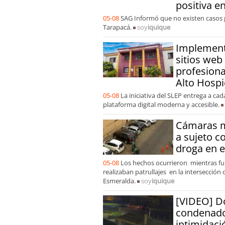
positiva e
05-08
SAG Informó que no existen casos p
Tarapacá.
soy
iquique
Implement
sitios web
profesiona
Alto Hospi
05-08
La iniciativa del SLEP entrega a ca
plataforma digital moderna y accesible.
Cámaras m
a sujeto c
droga en e
05-08
Los hechos ocurrieron mientras fun
realizaban patrullajes en la intersección 
Esmeralda.
soy
iquique
[VIDEO] D
condenado
intimidaci