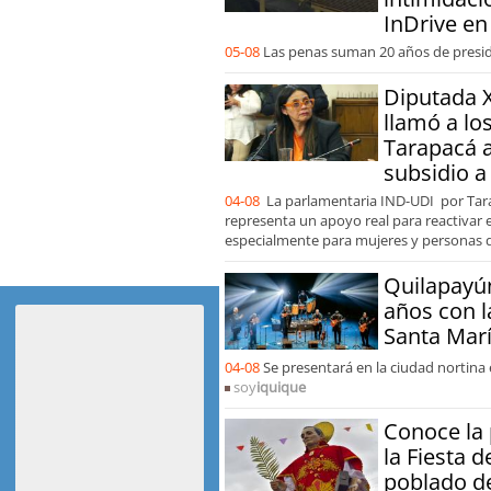
InDrive en
05-08
Las penas suman 20 años de presid
Diputada 
llamó a l
Tarapacá a
subsidio a
04-08
La parlamentaria IND-UDI por Tara
representa un apoyo real para reactivar 
especialmente para mujeres y personas
Quilapayún
años con l
Santa Marí
04-08
Se presentará en la ciudad nortina 
soy
iquique
Conoce la
la Fiesta 
poblado d