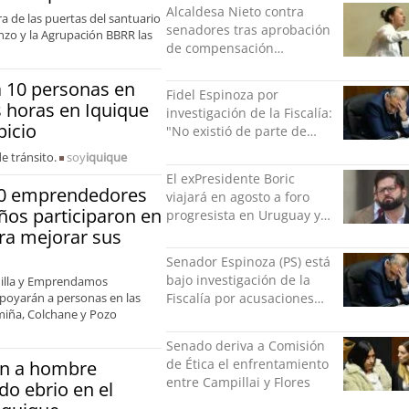
orgullo”
Alcaldesa Nieto contra
ra de las puertas del santuario
senadores tras aprobación
nzo y la Agrupación BBRR las
de compensación
municipal: "Gobierno
indolente"
a 10 personas en
Fidel Espinoza por
s horas en Iquique
investigación de la Fiscalía:
picio
"No existió de parte de
nadie ningún acto de
e tránsito.
soy
iquique
violencia física ni verbal"
El exPresidente Boric
0 emprendedores
viajará en agosto a foro
ños participaron en
progresista en Uruguay y
luego a Alemania
ara mejorar sus
Senador Espinoza (PS) está
bajo investigación de la
illa y Emprendamos
apoyarán a personas en las
Fiscalía por acusaciones
miña, Colchane y Pozo
cruzadas de agresión con
su pareja
Senado deriva a Comisión
de Ética el enfrentamiento
n a hombre
entre Campillai y Flores
o ebrio en el