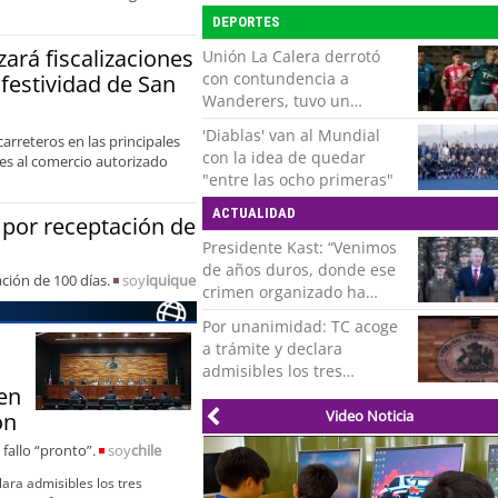
cruzadas de agresión con
DEPORTES
su pareja
ará fiscalizaciones
Unión La Calera derrotó
con contundencia a
 festividad de San
Wanderers, tuvo un
respiro y clasificó en Copa
'Diablas' van al Mundial
arreteros en las principales
Chile
con la idea de quedar
nes al comercio autorizado
"entre las ocho primeras"
ACTUALIDAD
por receptación de
Presidente Kast: “Venimos
de años duros, donde ese
ación de 100 días.
soy
iquique
crimen organizado ha
ocupado un lugar que no
Por unanimidad: TC acoge
le corresponde”
a trámite y declara
admisibles los tres
en
requerimientos de la
oposición contra la
Video Noticia
ón
megarreforma
 fallo “pronto”.
soy
chile
ara admisibles los tres