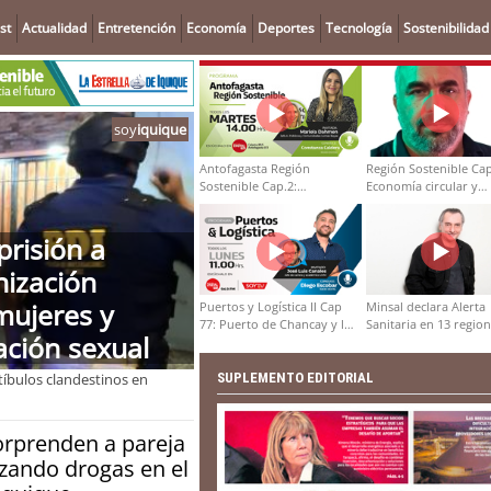
st
Actualidad
Entretención
Economía
Deportes
Tecnología
Sostenibilidad
soy
iquique
Antofagasta Región
Región Sostenible Cap
Sostenible Cap.2:
Economía circular y
Educación ambiental y
desarrollo regional
formación de capacidades
técnicas
prisión a
nización
mujeres y
Puertos y Logística II Cap
Minsal declara Alerta
77: Puerto de Chancay y la
Sanitaria en 13 regio
ación sexual
competitividad de Chile
por virus hanta
SUPLEMENTO EDITORIAL
tíbulos clandestinos en
orprenden a pareja
zando drogas en el