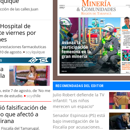
Iquique
ción de las calles Juan
Hospital de
te viernes por
nes
prestaciones farmacéuticas
10 de agosto.
soy
iquique
s
ra
la
RECOMENDADAS DEL EDITOR
, este 7 de agosto, de 'No me
Julio Robert defiende la TV
um de estudio.
soy
chile
infantil: "Los niños
ó falsificación de
merecen un espacio"
o que afectó a
Senador Espinoza (PS) está
Tirana
bajo investigación de la
Fiscalía por acusaciones
 Fiscalía del Tamarugal.