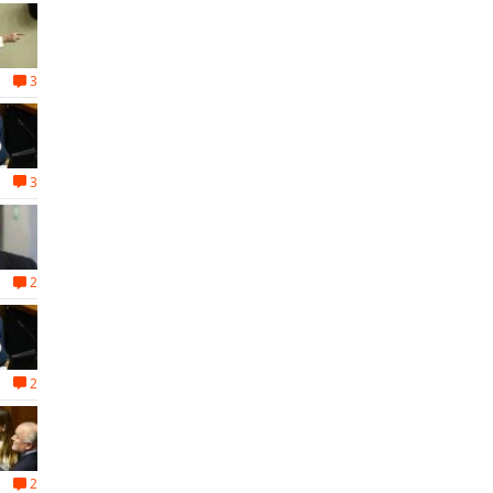
3
3
2
2
2