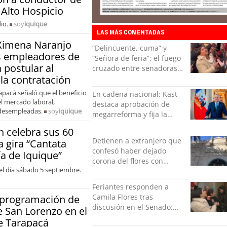
 Alto Hospicio
io.
soy
iquique
LAS MÁS COMENTADAS
Ximena Naranjo
“Delincuente, cuma” y
os empleadores de
“Señora de feria”: el fuego
 postular al
cruzado entre senadoras
 la contratación
Flores y Campillai en el
Senado
pacá señaló que el beneficio
En cadena nacional: Kast
el mercado laboral,
destaca aprobación de
 desempleadas.
soy
iquique
megarreforma y fija la
seguridad como nuevo
 celebra sus 60
desafío del Gobierno
Detienen a extranjero que
a gira “Cantata
confesó haber dejado
a de Iquique”
corona del flores con
el día sábado 5 septiembre.
amenazas al alcaide de la
exPenitenciaría
Feriantes responden a
Camila Flores tras
 programación de
discusión en el Senado:
de San Lorenzo en el
“Ser mujer de feria es un
e Tarapacá