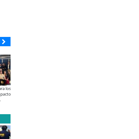
COOPEUCH
BANCO DE CHILE
 un SUV eficiente y
Coopeuch elimina costo de
Educación y colaboraci
ara la
transferencias para fortalecer
público-privada se tom
yundai presenta el
la relación con sus socios
Araucanía: encuentro re
nue
líderes para abordar las
brechas y oportunidade