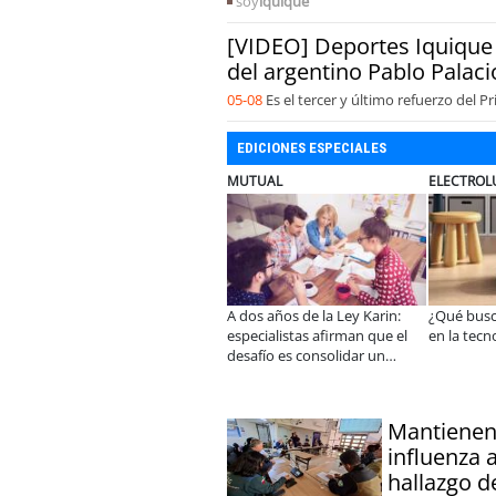
soy
iquique
[VIDEO] Deportes Iquique 
del argentino Pablo Palaci
05-08
Es el tercer y último refuerzo del P
EDICIONES ESPECIALES
JAC SUNRAY
BANCO DE CHILE
hoy las familias
JAC renueva el Sunray y se
Lanzan convocatorias para
ogía para el hogar?
convierte en el minibús con la
concursos nacionales Imp
mejor relación precio-
Emprendedor Escolar y
equipamiento
Universitario
Mantienen
influenza 
hallazgo d