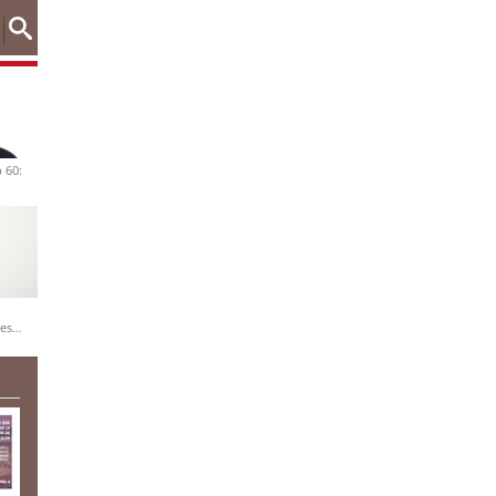
 60:
nes