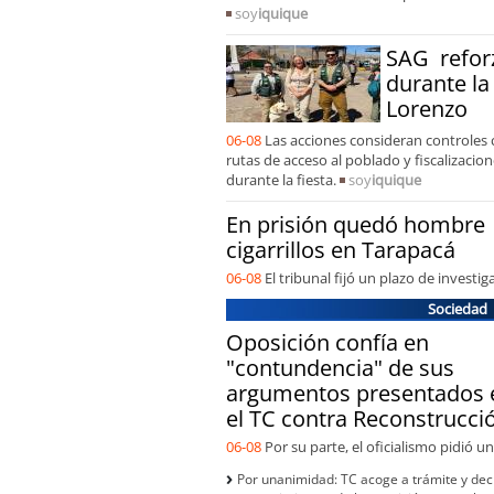
soy
iquique
SAG reforz
durante la
Lorenzo
06-08
Las acciones consideran controles c
rutas de acceso al poblado y fiscalizacio
durante la fiesta.
soy
iquique
En prisión quedó hombre 
cigarrillos en Tarapacá
06-08
El tribunal fijó un plazo de investig
Sociedad
Oposición confía en
"contundencia" de sus
argumentos presentados 
el TC contra Reconstrucci
06-08
Por su parte, el oficialismo pidió un
Por unanimidad: TC acoge a trámite y decl