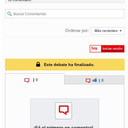
Ordenar por:
Más recientes
Soy
Iniciar sesión
Este debate ha finalizado.
|
0
|
0
¡Sé el primero en comentar!