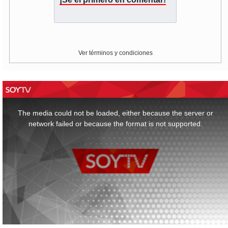
Ver términos y condiciones
This
is
a
The media could not be loaded, either because the server or
modal
window.
network failed or because the format is not supported.