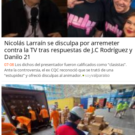
Nicolás Larraín se disculpa por arremeter
contra la TV tras respuestas de J.C Rodríguez y
Danilo 21
07-08
Los dichos del presentador fueron calificados como “clasistas”.
Ante la controversia, el ex CQC reconoció que se trató de una
“estupidez” y ofreció disculpas al animador.
soy
valparaiso