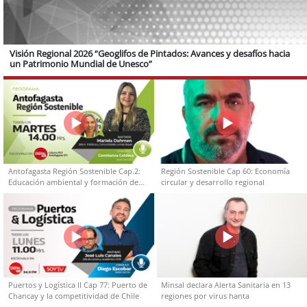
Visión Regional 2026 “Geoglifos de Pintados: Avances y desafíos hacia
un Patrimonio Mundial de Unesco”
Antofagasta Región Sostenible Cap.2:
Región Sostenible Cap 60: Economía
Educación ambiental y formación de
circular y desarrollo regional
capacidades técnicas
Puertos y Logística II Cap 77: Puerto de
Minsal declara Alerta Sanitaria en 13
Chancay y la competitividad de Chile
regiones por virus hanta