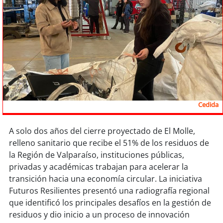
Sostenibilidad
soy
chile
soy
arica
soy
iquique
soy
calama
Cedida
soy
antofagasta
A solo dos años del cierre proyectado de El Molle,
relleno sanitario que recibe el 51% de los residuos de
soy
copiapó
la Región de Valparaíso, instituciones públicas,
privadas y académicas trabajan para acelerar la
soy
valparaíso
transición hacia una economía circular. La iniciativa
Futuros Resilientes presentó una radiografía regional
soy
quillota
que identificó los principales desafíos en la gestión de
residuos y dio inicio a un proceso de innovación