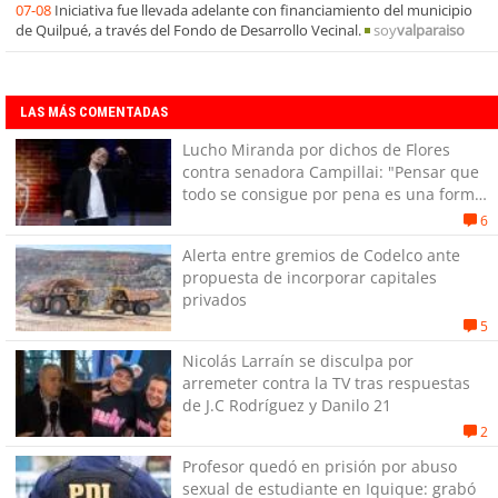
07-08
Iniciativa fue llevada adelante con financiamiento del municipio
de Quilpué, a través del Fondo de Desarrollo Vecinal.
soy
valparaiso
LAS MÁS COMENTADAS
Lucho Miranda por dichos de Flores
contra senadora Campillai: "Pensar que
todo se consigue por pena es una forma
de quitar dignidad"
6
Alerta entre gremios de Codelco ante
propuesta de incorporar capitales
privados
5
Nicolás Larraín se disculpa por
arremeter contra la TV tras respuestas
de J.C Rodríguez y Danilo 21
2
Profesor quedó en prisión por abuso
sexual de estudiante en Iquique: grabó