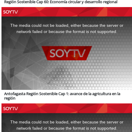
Región Sostenible Cap 60: Economía circular y desarrollo regional
This
is
a
The media could not be loaded, either because the server or
modal
window.
network failed or because the format is not supported.
Antofagasta Región Sostenible Cap 1: avance de la agricultura en la
región
This
is
a
The media could not be loaded, either because the server or
modal
window.
network failed or because the format is not supported.