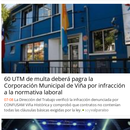
60 UTM de multa deberá pagra la
Corporación Municipal de Viña por infracción
a la normativa laboral
07-08
La Dirección del Trabajo verificó la infracción denunciada por
CONFUSAM Viña Histórica y comprobó que contratos no contenían
todas las cláusulas básicas exigidas por la ley.
soy
valparaiso