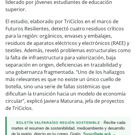
soy
sanantonio
liderado por jóvenes estudiantes de educación
superior.
soy
chillán
El estudio, elaborado por TriCiclos en el marco de
Futuros Resilientes, detectó cuatro residuos críticos
soy
sancarlos
para la región: orgánicos, envases y embalajes,
residuos de aparatos eléctricos y electrónicos (RAEE) y
soy
talcahuano
textiles. Además, reveló problemas estructurales como
la falta de infraestructura para valorización, baja
soy
concepción
separación en origen, deficiencias en trazabilidad y
una gobernanza fragmentada. “Uno de los hallazgos
soy
coronel
más relevantes es que no existe un único cuello de
botella, sino una serie de fallas sistémicas que
soy
arauco
dificultan la transición hacia un modelo de economía
circular”, explicó Javiera Maturana, jefa de proyectos
soy
temuco
de TriCiclos.
soy
valdivia
· Recibe cada
BOLETÍN VALPARAÍSO REGIÓN SOSTENIBLE
martes el resumen de sostenibilidad, medioambiente y desarrollo
soy
osorno
de la región, directo en tu correo. Gratis.
Suscríbete acá →