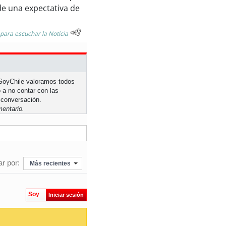
e una expectativa de
 para escuchar la Noticia
n SoyChile valoramos todos
 a no contar con las
 conversación.
entario.
r por:
Más recientes
Soy
Iniciar sesión