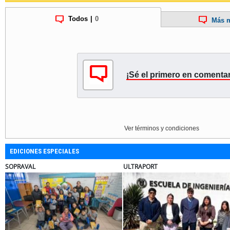
Todos
|
0
Más m
¡Sé el primero en comentar
Ver términos y condiciones
EDICIONES ESPECIALES
APORT
BANCO DE CHILE
EL