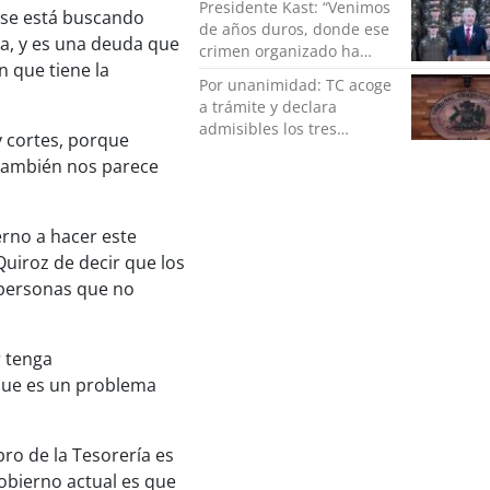
Presidente Kast: “Venimos
o se está buscando
de años duros, donde ese
da, y es una deuda que
crimen organizado ha
n que tiene la
ocupado un lugar que no
Por unanimidad: TC acoge
le corresponde”
a trámite y declara
admisibles los tres
ay cortes, porque
requerimientos de la
 también nos parece
oposición contra la
megarreforma
erno a hacer este
uiroz de decir que los
 personas que no
r tenga
que es un problema
bro de la Tesorería es
gobierno actual es que