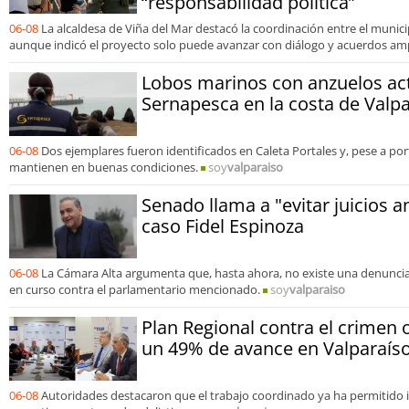
“responsabilidad política”
06-08
La alcaldesa de Viña del Mar destacó la coordinación entre el municip
aunque indicó el proyecto solo puede avanzar con diálogo y acuerdos amp
Lobos marinos con anzuelos ac
Sernapesca en la costa de Valp
06-08
Dos ejemplares fueron identificados en Caleta Portales y, pese a por
mantienen en buenas condiciones.
soy
valparaiso
Senado llama a "evitar juicios a
caso Fidel Espinoza
06-08
La Cámara Alta argumenta que, hasta ahora, no existe una denuncia 
en curso contra el parlamentario mencionado.
soy
valparaiso
Plan Regional contra el crimen 
un 49% de avance en Valparaís
06-08
Autoridades destacaron que el trabajo coordinado ya ha permitido 