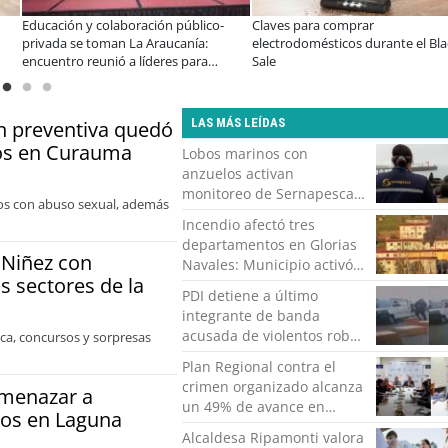
ves para comprar
A dos años de la Ley Karin:
Ú
ctrodomésticos durante el Black
especialistas afirman que el desafío es
V
e
consolidar un cambio cultural en las
organizaciones
LAS MÁS LEÍDAS
ón preventiva quedó
bos en Curauma
Lobos marinos con
anzuelos activan
monitoreo de Sernapesca
llos con abuso sexual, además
en la costa de Valparaíso
Incendio afectó tres
departamentos en Glorias
 Niñez con
Navales: Municipio activó
os sectores de la
apoyo para familias
PDI detiene a último
damnificadas
integrante de banda
acusada de violentos robos
ica, concursos y sorpresas
a empresa tabacalera en
Plan Regional contra el
Valparaíso
crimen organizado alcanza
amenazar a
un 49% de avance en
ros en Laguna
Valparaíso
Alcaldesa Ripamonti valora