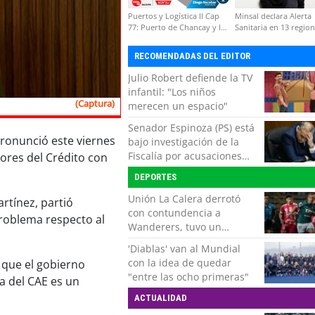
Puertos y Logística II Cap
Minsal declara Alerta
77: Puerto de Chancay y la
Sanitaria en 13 regio
competitividad de Chile
por virus hanta
RECOMENDADAS DEL EDITOR
Julio Robert defiende la TV
infantil: "Los niños
(Captura)
merecen un espacio"
Senador Espinoza (PS) está
pronunció este viernes
bajo investigación de la
Fiscalía por acusaciones
ores del Crédito con
cruzadas de agresión con
DEPORTES
su pareja
Unión La Calera derrotó
artínez, partió
con contundencia a
problema respecto al
Wanderers, tuvo un
respiro y clasificó en Copa
'Diablas' van al Mundial
Chile
con la idea de quedar
o que el gobierno
"entre las ocho primeras"
 del CAE es un
ACTUALIDAD