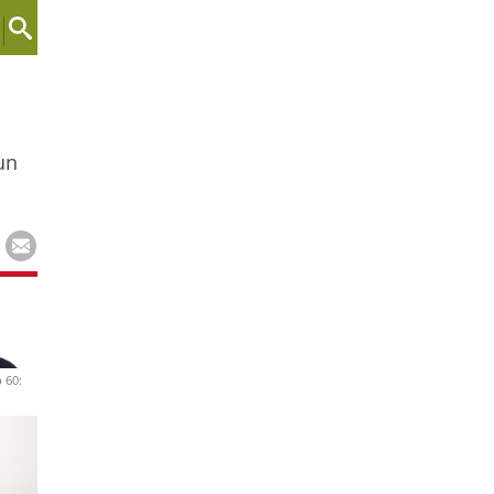
un
 60: