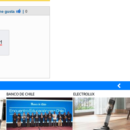
e gusta
|
0
!
ECTROLUX
MUTUAL
S