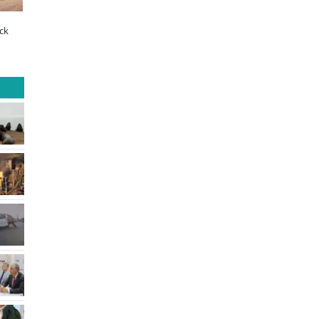
ltimos días para postular al Fondo
¿Qué buscan hoy las familias en la
ecino Sopraval de Educación
tecnología para el hogar?