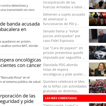
incorporación de las
contra detectives y
Fuerzas Armadas a labores
 una transmisión en vivo.
de seguridad y pide
Detienen a sujeto acusado
“responsabilidad política”
de amenazar a
e de banda acusada
funcionarios de PDI y
abacalera en
Carabineros en Laguna
Senado llama a "evitar
Verde
juicios anticipados" por
caso Fidel Espinoza
es quedaron en prisión
de asaltos contra BAT, donde
Cae "Cara de payaso": en
prisión preventiva quedó
imputado por seguidilla de
espera oncológicas
robos en Curauma
acientes con cáncer
Diputada PDG aborda
listas de espera
oncológicas y pide acelerar
 “Bancada Rosa” en el
medidas para pacientes
Quintero celebrará el Mes
n el sistema público de salud.
con cáncer
de la Niñez con actividades
gratuitas en distintos
rporación de las
sectores de la comuna
LAS MÁS COMENTADAS
eguridad y pide
“Delincuente, cuma” y