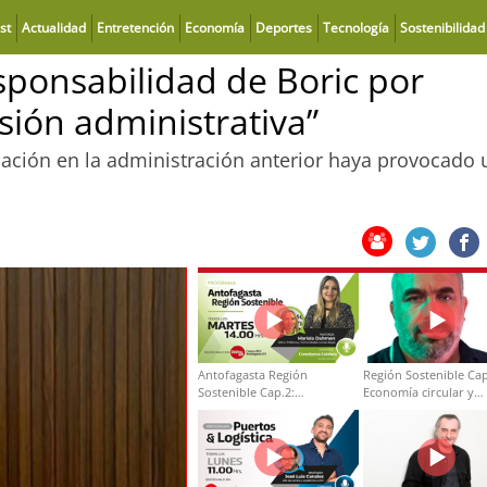
st
Actualidad
Entretención
Economía
Deportes
Tecnología
Sostenibilidad
sponsabilidad de Boric por
sión administrativa”
ción en la administración anterior haya provocado 
Antofagasta Región
Región Sostenible Cap
Sostenible Cap.2:
Economía circular y
Educación ambiental y
desarrollo regional
formación de capacidades
técnicas