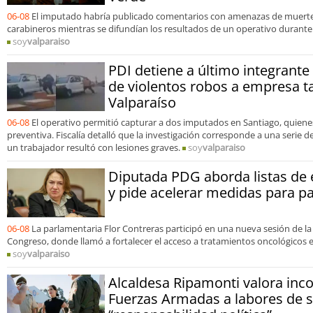
06-08
El imputado habría publicado comentarios con amenazas de muerte 
carabineros mientras se difundían los resultados de un operativo durante
soy
valparaiso
PDI detiene a último integrant
de violentos robos a empresa t
Valparaíso
06-08
El operativo permitió capturar a dos imputados en Santiago, quien
preventiva. Fiscalía detalló que la investigación corresponde a una serie 
un trabajador resultó con lesiones graves.
soy
valparaiso
Diputada PDG aborda listas de 
y pide acelerar medidas para p
06-08
La parlamentaria Flor Contreras participó en una nueva sesión de la
Congreso, donde llamó a fortalecer el acceso a tratamientos oncológicos e
soy
valparaiso
Alcaldesa Ripamonti valora inco
Fuerzas Armadas a labores de s