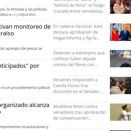
“Señora de feria”: el fuego
io, la Armada y las policías,
cruzado entre senadoras
lios.
soy
valparaiso
Flores y Campillai en el
Senado
tivan monitoreo de
En cadena nacional: Kast
destaca aprobación de
araíso
megarreforma y fija la
seguridad como nuevo
tar aparejos de pesca, se
desafío del Gobierno
Detienen a extranjero que
confesó haber dejado
nticipados" por
corona del flores con
amenazas al alcaide de la
exPenitenciaría
Feriantes responden a
Camila Flores tras
ni un procedimiento judicial
discusión en el Senado:
“Ser mujer de feria es un
orgullo”
organizado alcanza
Alcaldesa Nieto contra
o
senadores tras aprobación
de compensación
municipal: "Gobierno
importantes incautaciones y
indolente"