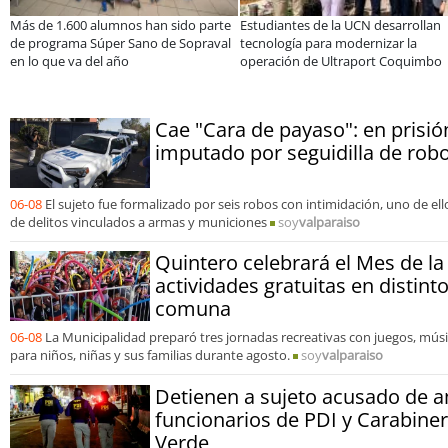
iantes de la UCN desarrollan
Educación y colaboración público-
Cla
logía para modernizar la
privada se toman La Araucanía:
ele
ación de Ultraport Coquimbo
encuentro reunió a líderes para
Sal
abordar las brechas y oportunidades
Cae "Cara de payaso": en prisi
imputado por seguidilla de ro
06-08
El sujeto fue formalizado por seis robos con intimidación, uno de e
de delitos vinculados a armas y municiones
soy
valparaiso
Quintero celebrará el Mes de la
actividades gratuitas en distint
comuna
06-08
La Municipalidad preparó tres jornadas recreativas con juegos, mús
para niños, niñas y sus familias durante agosto.
soy
valparaiso
Detienen a sujeto acusado de 
funcionarios de PDI y Carabine
Verde