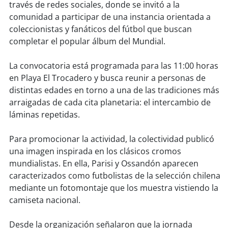
soy
sanantonio
través de redes sociales, donde se invitó a la
comunidad a participar de una instancia orientada a
soy
chillán
coleccionistas y fanáticos del fútbol que buscan
completar el popular álbum del Mundial.
soy
sancarlos
La convocatoria está programada para las 11:00 horas
soy
talcahuano
en Playa El Trocadero y busca reunir a personas de
distintas edades en torno a una de las tradiciones más
soy
concepción
arraigadas de cada cita planetaria: el intercambio de
láminas repetidas.
soy
coronel
Para promocionar la actividad, la colectividad publicó
una imagen inspirada en los clásicos cromos
soy
arauco
mundialistas. En ella, Parisi y Ossandón aparecen
caracterizados como futbolistas de la selección chilena
soy
temuco
mediante un fotomontaje que los muestra vistiendo la
camiseta nacional.
soy
valdivia
Desde la organización señalaron que la jornada
soy
osorno