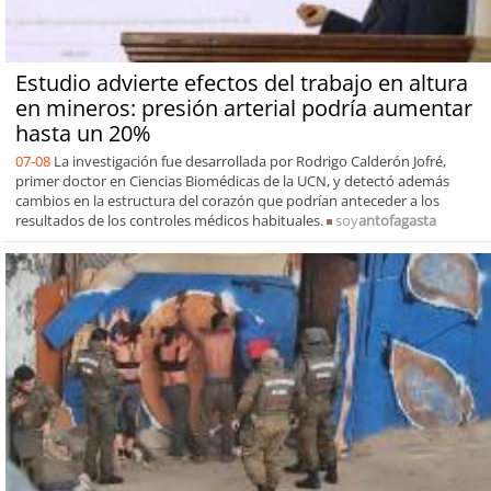
Estudio advierte efectos del trabajo en altura
en mineros: presión arterial podría aumentar
hasta un 20%
07-08
La investigación fue desarrollada por Rodrigo Calderón Jofré,
primer doctor en Ciencias Biomédicas de la UCN, y detectó además
cambios en la estructura del corazón que podrían anteceder a los
resultados de los controles médicos habituales.
soy
antofagasta