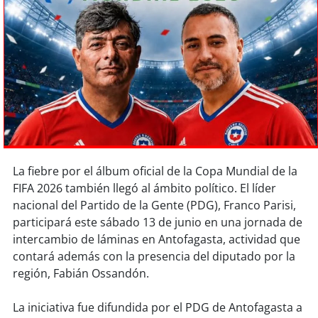
Sostenibilidad
soy
chile
soy
arica
soy
iquique
soy
calama
La fiebre por el álbum oficial de la Copa Mundial de la
soy
antofagasta
FIFA 2026 también llegó al ámbito político. El líder
nacional del Partido de la Gente (PDG), Franco Parisi,
soy
copiapó
participará este sábado 13 de junio en una jornada de
intercambio de láminas en Antofagasta, actividad que
soy
valparaíso
contará además con la presencia del diputado por la
región, Fabián Ossandón.
soy
quillota
La iniciativa fue difundida por el PDG de Antofagasta a