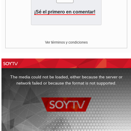
¡Sé el primero en comentar!
Ver términos y condiciones
This
is
a
The media could not be loaded, either because the server or
modal
window.
network failed or because the format is not supported.