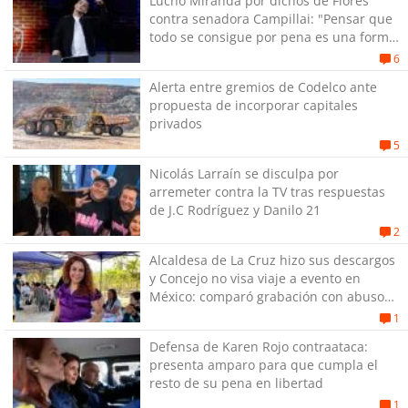
Lucho Miranda por dichos de Flores
contra senadora Campillai: "Pensar que
todo se consigue por pena es una forma
de quitar dignidad"
6
Alerta entre gremios de Codelco ante
propuesta de incorporar capitales
privados
5
Nicolás Larraín se disculpa por
arremeter contra la TV tras respuestas
de J.C Rodríguez y Danilo 21
2
Alcaldesa de La Cruz hizo sus descargos
y Concejo no visa viaje a evento en
México: comparó grabación con abuso
sexual infantil
1
Defensa de Karen Rojo contraataca:
presenta amparo para que cumpla el
resto de su pena en libertad
1