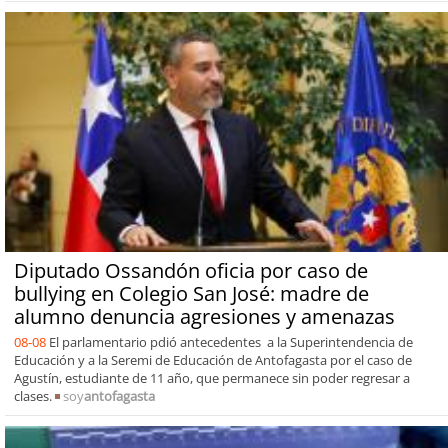
Diputado Ossandón oficia por caso de
bullying en Colegio San José: madre de
alumno denuncia agresiones y amenazas
08-08
El parlamentario pdió antecedentes a la Superintendencia de
Educación y a la Seremi de Educación de Antofagasta por el caso de
Agustín, estudiante de 11 año, que permanece sin poder regresar a
clases.
soy
antofagasta