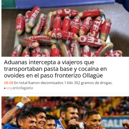
Aduanas intercepta a viajeros que
transportaban pasta base y cocaína en
ovoides en el paso fronterizo Ollagüe
08-08
En total fueron decomisados 1 kilo 352 gramos de drogas.
soy
antofagasta