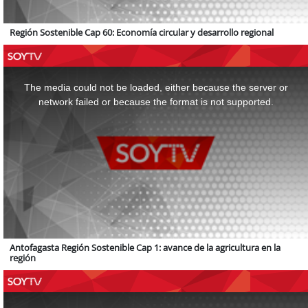
Región Sostenible Cap 60: Economía circular y desarrollo regional
This
is
a
The media could not be loaded, either because the server or
modal
window.
network failed or because the format is not supported.
Antofagasta Región Sostenible Cap 1: avance de la agricultura en la
región
This
is