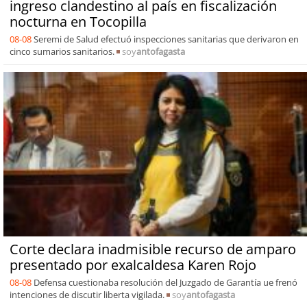
ingreso clandestino al país en fiscalización
nocturna en Tocopilla
08-08
Seremi de Salud efectuó inspecciones sanitarias que derivaron en
cinco sumarios sanitarios.
soy
antofagasta
Corte declara inadmisible recurso de amparo
presentado por exalcaldesa Karen Rojo
08-08
Defensa cuestionaba resolución del Juzgado de Garantía ue frenó
intenciones de discutir liberta vigilada.
soy
antofagasta