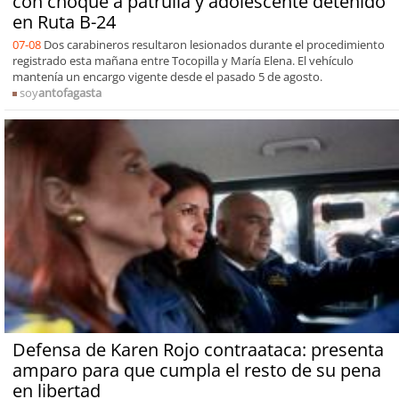
con choque a patrulla y adolescente detenido
en Ruta B-24
07-08
Dos carabineros resultaron lesionados durante el procedimiento
registrado esta mañana entre Tocopilla y María Elena. El vehículo
mantenía un encargo vigente desde el pasado 5 de agosto.
soy
antofagasta
Defensa de Karen Rojo contraataca: presenta
amparo para que cumpla el resto de su pena
en libertad