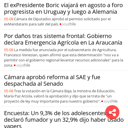
El exPresidente Boric viajará en agosto a foro
progresista en Uruguay y luego a Alemania
05-08
Cámara de Diputados aprobó el permiso solicitado por el
exMandatario para salir del país.
soy
chile
Por daños tras sistema frontal: Gobierno
declara Emergencia Agrícola en La Araucanía
05-08
La medida fue anunciada por el subsecretario de Agricultura,
Francesco Venezian, quien afirmó que esta determinación "nos va a
permitir con el gobierno regional levantar recursos adicionales" para la
zona.
soy
chile
Cámara aprobó reforma al SAE y fue
despachada al Senado
05-08
Tras la votación en la Cámara Baja, la ministra de Educación,
María Paz Arzola, valoró la aprobación y dijo que se trata de "un
proyecto de ley muy importante para nuestro gobierno".
soy
chile
Encuesta: Un 9,3% de los adolescentes se
declaró fumador y un 32,9% dijo haber usado
vapers