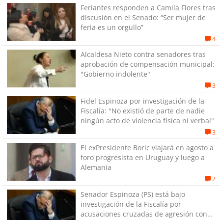
Feriantes responden a Camila Flores tras
discusión en el Senado: “Ser mujer de
feria es un orgullo”
4
Alcaldesa Nieto contra senadores tras
aprobación de compensación municipal:
"Gobierno indolente"
3
Fidel Espinoza por investigación de la
Fiscalía: "No existió de parte de nadie
ningún acto de violencia física ni verbal"
3
El exPresidente Boric viajará en agosto a
foro progresista en Uruguay y luego a
Alemania
2
Senador Espinoza (PS) está bajo
investigación de la Fiscalía por
acusaciones cruzadas de agresión con