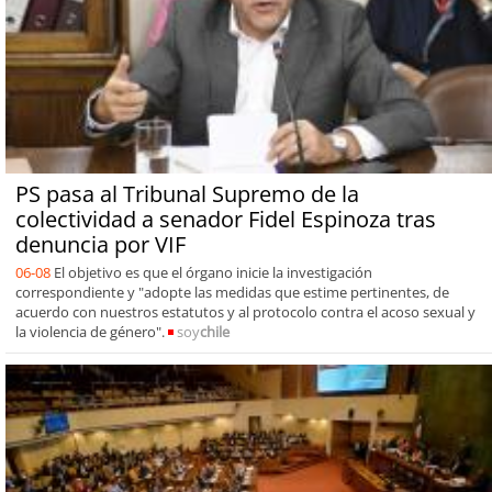
PS pasa al Tribunal Supremo de la
colectividad a senador Fidel Espinoza tras
denuncia por VIF
06-08
El objetivo es que el órgano inicie la investigación
correspondiente y "adopte las medidas que estime pertinentes, de
acuerdo con nuestros estatutos y al protocolo contra el acoso sexual y
la violencia de género".
soy
chile