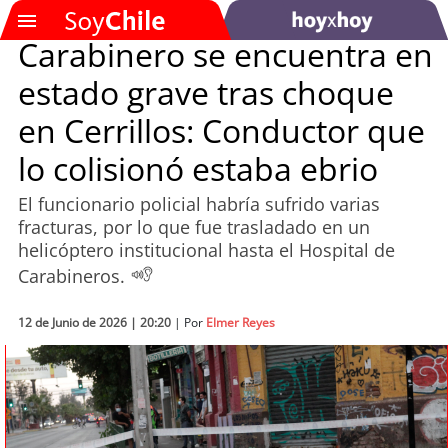
Carabinero se encuentra en
estado grave tras choque
SOYTV
en Cerrillos: Conductor que
lo colisionó estaba ebrio
Podcast
El funcionario policial habría sufrido varias
Actualidad
fracturas, por lo que fue trasladado en un
helicóptero institucional hasta el Hospital de
Entretención
Carabineros.
Economía
12 de Junio de 2026 | 20:20
| Por
Elmer Reyes
Deportes
Tecnología