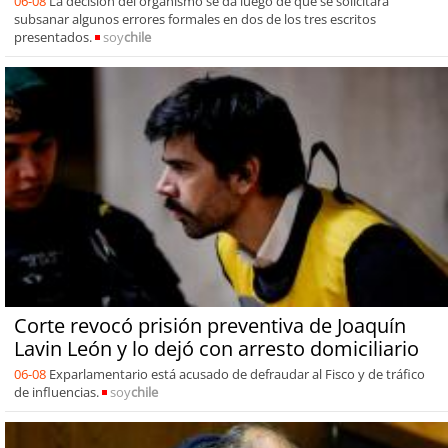
06-08
La decisión del organismo se da luego de que se solicitara
subsanar algunos errores formales en dos de los tres escritos
presentados.
soy
chile
Corte revocó prisión preventiva de Joaquín
Lavin León y lo dejó con arresto domiciliario
06-08
Exparlamentario está acusado de defraudar al Fisco y de tráfico
de influencias.
soy
chile