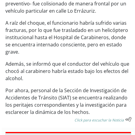
soy
sanantonio
preventivo- fue colisionado de manera frontal por un
vehículo particular en calle Lo Errázuriz.
soy
chillán
A raíz del choque, el funcionario habría sufrido varias
fracturas, por lo que fue trasladado en un helicóptero
soy
sancarlos
institucional hasta el Hospital de Carabineros, donde
se encuentra internado consciente, pero en estado
soy
talcahuano
grave.
soy
concepción
Además, se informó que el conductor del vehículo que
chocó al carabinero habría estado bajo los efectos del
soy
coronel
alcohol.
soy
arauco
Por ahora, personal de la Sección de Investigación de
Accidentes de Tránsito (SIAT) se encuentra realizando
los peritajes correspondientes y la investigación para
soy
temuco
esclarecer la dinámica de los hechos.
soy
valdivia
Click para escuchar la Noticia
soy
osorno