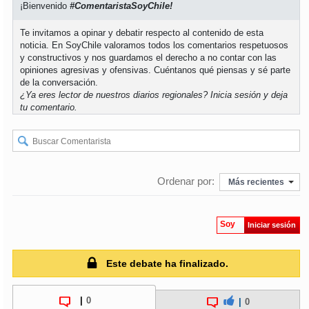
¡Bienvenido
#ComentaristaSoyChile!
soy
puertomontt
Te invitamos a opinar y debatir respecto al contenido de esta
noticia. En SoyChile valoramos todos los comentarios respetuosos
y constructivos y nos guardamos el derecho a no contar con las
soy
chiloé
opiniones agresivas y ofensivas. Cuéntanos qué piensas y sé parte
de la conversación.
¿Ya eres lector de nuestros diarios regionales?
Inicia sesión
y deja
tu comentario.
Ordenar por:
Más recientes
Soy
Iniciar sesión
Este debate ha finalizado.
|
0
|
0