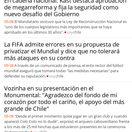
En cadena nacional: Kast destaca aprobación
de megarreforma y fija la seguridad como
nuevo desafío del Gobierno
05-08
El Mandatario sostuvo que la Ley de Reconstrucción Nacional es
"uno de los cuerpos legislativos más importantes que se haya
aprobado en los últimos 30 años".
soy
chile
La FIFA admite errores en su propuesta de
privatizar el Mundial y dice que no tolerará
más ataques en su contra
05-08
A través de un comunicado de prensa, el ente rector del fútbol
mundial aseguró que tomará todas "las medidas necesarias" para
defender su reputación.
soy
chile
Vozinha en su presentación en el
Monumental: "Agradezco del fondo de mi
corazón por todo el cariño, el apoyo del más
grande de Chile"
05-08
"Desde el primer momento quise jugar en un gran club y cuando
apareció Colo Colo no lo dudé", expresó el arquero caboverdiano frente
a los más de 25 mil hinchas que estuvieron presentes en la ceremonia
de bienvenida.
soy
chile