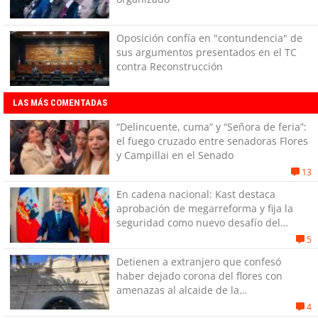
Oposición confía en "contundencia" de
sus argumentos presentados en el TC
contra Reconstrucción
LAS MÁS COMENTADAS
“Delincuente, cuma” y “Señora de feria”:
el fuego cruzado entre senadoras Flores
y Campillai en el Senado
13
En cadena nacional: Kast destaca
aprobación de megarreforma y fija la
seguridad como nuevo desafío del
Gobierno
5
Detienen a extranjero que confesó
haber dejado corona del flores con
amenazas al alcaide de la
exPenitenciaría
4