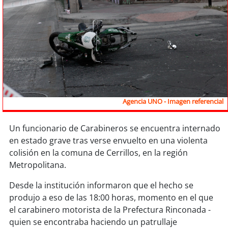
Sostenibilidad
soy
chile
soy
arica
soy
iquique
Agencia UNO - Imagen referencial
soy
calama
Un funcionario de Carabineros se encuentra internado
soy
antofagasta
en estado grave tras verse envuelto en una violenta
colisión en la comuna de Cerrillos, en la región
soy
copiapó
Metropolitana.
soy
valparaíso
Desde la institución informaron que el hecho se
produjo a eso de las 18:00 horas, momento en el que
soy
quillota
el carabinero motorista de la Prefectura Rinconada -
quien se encontraba haciendo un patrullaje