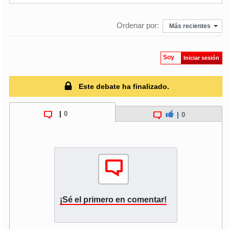
Ordenar por:
Más recientes
Soy
Iniciar sesión
Este debate ha finalizado.
|
0
|
0
¡Sé el primero en comentar!