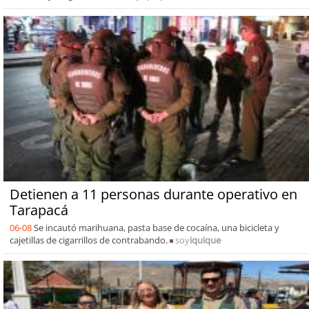
Detienen a 11 personas durante operativo en
Tarapacá
06-08
Se incautó marihuana, pasta base de cocaína, una bicicleta y
cajetillas de cigarrillos de contrabando.
soy
iquique