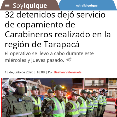
32 detenidos dejó servicio
de copamiento de
SOYTV
Carabineros realizado en la
región de Tarapacá
Podcast
El operativo se llevo a cabo durante este
Actualidad
miércoles y jueves pasado.
Entretención
13 de Junio de 2026 | 18:08
| Por
Bástian Valenzuela
Economía
Deportes
Tecnología