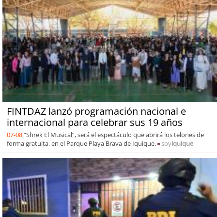
FINTDAZ lanzó programación nacional e
internacional para celebrar sus 19 años
07-08
“Shrek El Musical”, será el espectáculo que abrirá los telones de
forma gratuita, en el Parque Playa Brava de Iquique.
soy
iquique