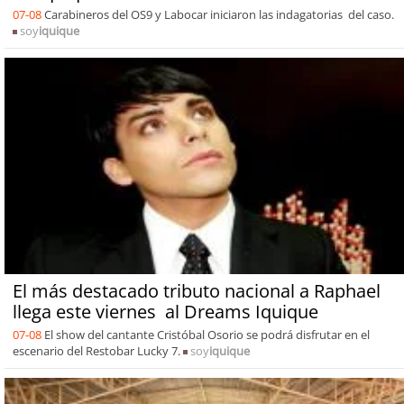
07-08
Carabineros del OS9 y Labocar iniciaron las indagatorias del caso.
soy
iquique
El más destacado tributo nacional a Raphael
llega este viernes al Dreams Iquique
07-08
El show del cantante Cristóbal Osorio se podrá disfrutar en el
escenario del Restobar Lucky 7.
soy
iquique