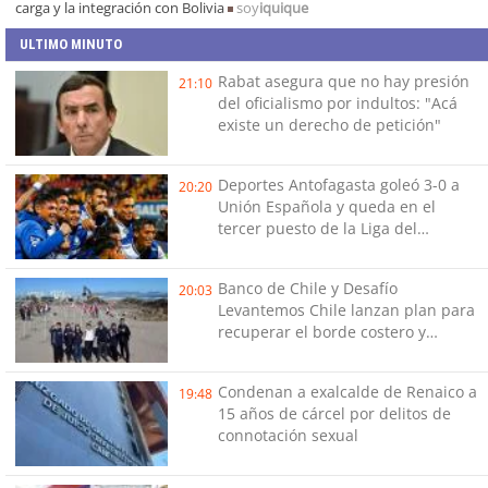
carga y la integración con Bolivia
soy
iquique
ULTIMO MINUTO
Rabat asegura que no hay presión
21:10
del oficialismo por indultos: "Acá
existe un derecho de petición"
Deportes Antofagasta goleó 3-0 a
20:20
Unión Española y queda en el
tercer puesto de la Liga del
Ascenso
Banco de Chile y Desafío
20:03
Levantemos Chile lanzan plan para
recuperar el borde costero y
reactivar emprendimientos en la
Región de Coquimbo
Condenan a exalcalde de Renaico a
19:48
15 años de cárcel por delitos de
connotación sexual