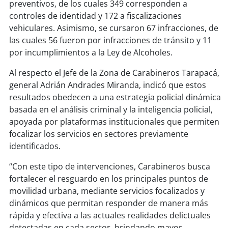
soy
sanantonio
preventivos, de los cuales 349 corresponden a
controles de identidad y 172 a fiscalizaciones
soy
chillán
vehiculares. Asimismo, se cursaron 67 infracciones, de
las cuales 56 fueron por infracciones de tránsito y 11
soy
sancarlos
por incumplimientos a la Ley de Alcoholes.
Al respecto el Jefe de la Zona de Carabineros Tarapacá,
soy
talcahuano
general Adrián Andrades Miranda, indicó que estos
resultados obedecen a una estrategia policial dinámica
soy
concepción
basada en el análisis criminal y la inteligencia policial,
apoyada por plataformas institucionales que permiten
soy
coronel
focalizar los servicios en sectores previamente
identificados.
soy
arauco
“Con este tipo de intervenciones, Carabineros busca
soy
temuco
fortalecer el resguardo en los principales puntos de
movilidad urbana, mediante servicios focalizados y
soy
valdivia
dinámicos que permitan responder de manera más
rápida y efectiva a las actuales realidades delictuales
soy
osorno
detectadas en cada sector, brindando mayor