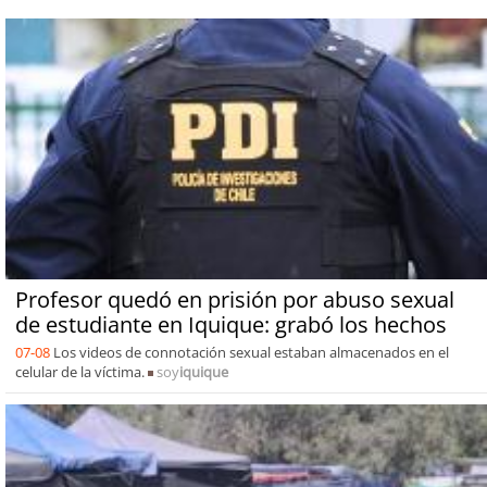
Profesor quedó en prisión por abuso sexual
de estudiante en Iquique: grabó los hechos
07-08
Los videos de connotación sexual estaban almacenados en el
celular de la víctima.
soy
iquique