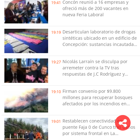
Concón reunió a 16 empresas y
19:41
ofreció más de 200 vacantes en
nueva Feria Laboral
Desarticulan laboratorio de drogas
19:19
sintéticas ubicado en un edificio de
Concepción: sustancias incautadas
están avaluadas en cerca de $98
millones
Nicolás Larraín se disculpa por
19:27
arremeter contra la TV tras
respuestas de J.C Rodríguez y
Danilo 21
Firman convenio por $9.800
19:10
millones para recuperar bosques
afectados por los incendios en
Biobío
Restablecen conectividad en
19:01
puente Faja 0 de Cunco tras daños
por sistema frontal en La
Araucanía