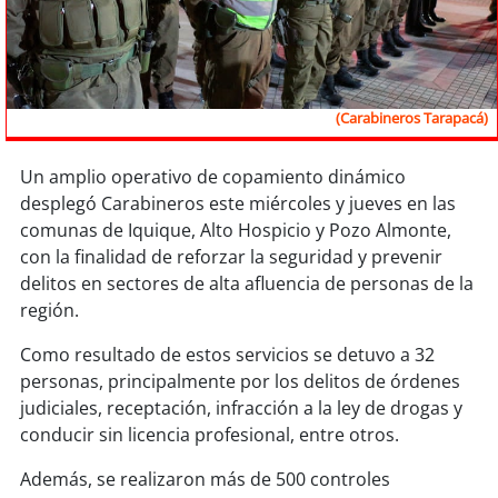
Sostenibilidad
soy
chile
(Carabineros Tarapacá)
soy
arica
soy
iquique
Un amplio operativo de copamiento dinámico
desplegó Carabineros este miércoles y jueves en las
comunas de Iquique, Alto Hospicio y Pozo Almonte,
soy
calama
con la finalidad de reforzar la seguridad y prevenir
delitos en sectores de alta afluencia de personas de la
soy
antofagasta
región.
soy
copiapó
Como resultado de estos servicios se detuvo a 32
personas, principalmente por los delitos de órdenes
soy
valparaíso
judiciales, receptación, infracción a la ley de drogas y
conducir sin licencia profesional, entre otros.
soy
quillota
Además, se realizaron más de 500 controles