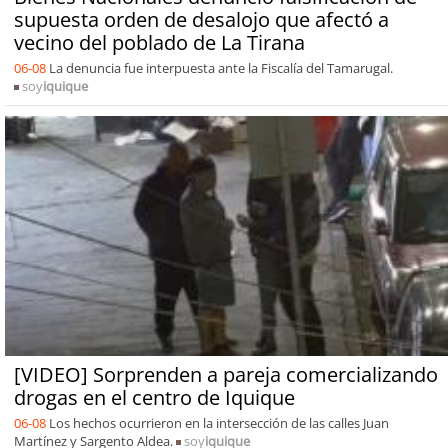
supuesta orden de desalojo que afectó a
vecino del poblado de La Tirana
06-08
La denuncia fue interpuesta ante la Fiscalía del Tamarugal.
soy
iquique
[VIDEO] Sorprenden a pareja comercializando
drogas en el centro de Iquique
06-08
Los hechos ocurrieron en la intersección de las calles Juan
Martínez y Sargento Aldea.
soy
iquique