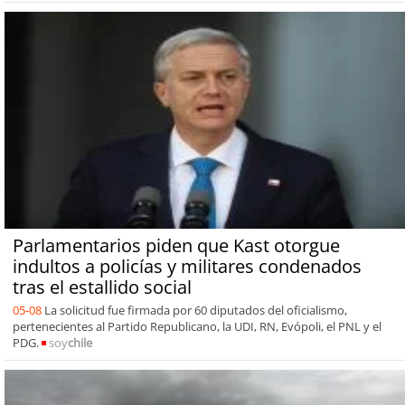
Parlamentarios piden que Kast otorgue
indultos a policías y militares condenados
tras el estallido social
05-08
La solicitud fue firmada por 60 diputados del oficialismo,
pertenecientes al Partido Republicano, la UDI, RN, Evópoli, el PNL y el
PDG.
soy
chile