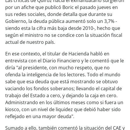
Las críticas de Quiroz hacia el exmandatario surgieron
soy
sanantonio
por un afiche que publicó Boric el pasado jueves en
sus redes sociales, donde detalla que durante su
soy
chillán
Gobierno, la deuda pública aumentó solo un 3,7% -
siendo esta la cifra más baja desde 2010-, hecho que
soy
sancarlos
según el ministro no se condice con la situación fiscal
actual de nuestro país.
soy
talcahuano
En ese contexto, el titular de Hacienda habló en
soy
concepción
entrevista con el Diario Financiero y le comentó que le
diría "al presidente, con mucho respeto, que no
soy
coronel
ofenda la inteligencia de los lectores. Todo el mundo
sabe que esa deuda que está mostrando se obtuvo
soy
arauco
vaciando los fondos soberanos; llevando el capital de
trabajo del Estado a cero, y dejando la caja en cero.
soy
temuco
Administrando en los últimos meses como si fuera un
kiosco, con un nivel de liquidez que debió haber sido
soy
valdivia
reflejado en una mayor deuda".
Sumado a ello, también comentó la situación del CAE y
soy
osorno