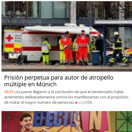
Prisión perpetua para autor de atropello
múltiple en Múnich
08:55
Los jueces llegaron a la conclusión de que el sentenciado había
arremetido deliberadamente contra los manifestantes con el propósito
de matar al mayor número de personas.
soy
chile