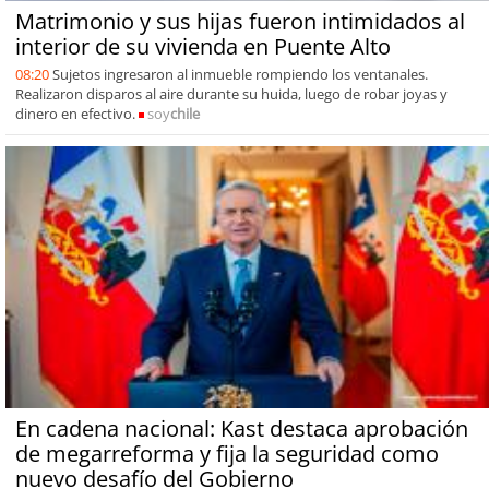
Matrimonio y sus hijas fueron intimidados al
interior de su vivienda en Puente Alto
08:20
Sujetos ingresaron al inmueble rompiendo los ventanales.
Realizaron disparos al aire durante su huida, luego de robar joyas y
dinero en efectivo.
soy
chile
En cadena nacional: Kast destaca aprobación
de megarreforma y fija la seguridad como
nuevo desafío del Gobierno