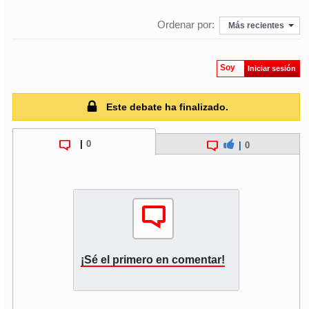
Ordenar por:
Más recientes
Soy
Iniciar sesión
Este debate ha finalizado.
|
0
|
0
¡Sé el primero en comentar!