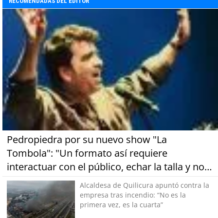
RECOMENDADAS DEL EDITOR
Pedropiedra por su nuevo show "La
Tombola": "Un formato así requiere
interactuar con el público, echar la talla y no
tener miedo a equivocarse"
Alcaldesa de Quilicura apuntó contra la
empresa tras incendio: “No es la
primera vez, es la cuarta”