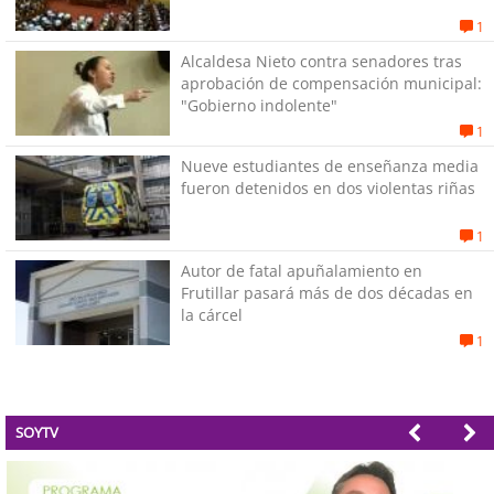
1
Alcaldesa Nieto contra senadores tras
aprobación de compensación municipal:
"Gobierno indolente"
1
Nueve estudiantes de enseñanza media
fueron detenidos en dos violentas riñas
1
Autor de fatal apuñalamiento en
Frutillar pasará más de dos décadas en
la cárcel
1
SOYTV