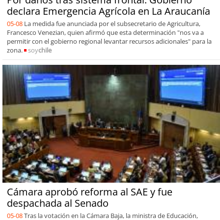
declara Emergencia Agrícola en La Araucanía
05-08
La medida fue anunciada por el subsecretario de Agricultura,
Francesco Venezian, quien afirmó que esta determinación "nos va a
permitir con el gobierno regional levantar recursos adicionales" para la
zona.
soy
chile
Cámara aprobó reforma al SAE y fue
despachada al Senado
05-08
Tras la votación en la Cámara Baja, la ministra de Educación,