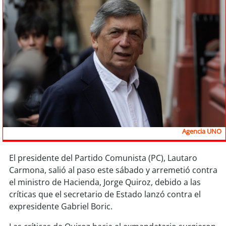
Sostenibilidad
soy
chile
soy
arica
soy
iquique
soy
calama
soy
antofagasta
Agencia UNO
soy
copiapó
El presidente del Partido Comunista (PC), Lautaro
Carmona, salió al paso este sábado y arremetió contra
soy
valparaíso
el ministro de Hacienda, Jorge Quiroz, debido a las
críticas que el secretario de Estado lanzó contra el
soy
quillota
expresidente Gabriel Boric.