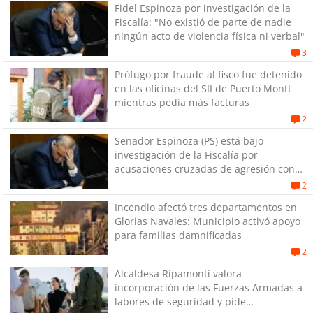
Fidel Espinoza por investigación de la
Fiscalía: "No existió de parte de nadie
ningún acto de violencia física ni verbal"
3
Prófugo por fraude al fisco fue detenido
en las oficinas del SII de Puerto Montt
mientras pedía más facturas
2
Senador Espinoza (PS) está bajo
investigación de la Fiscalía por
acusaciones cruzadas de agresión con
su pareja
2
Incendio afectó tres departamentos en
Glorias Navales: Municipio activó apoyo
para familias damnificadas
2
Alcaldesa Ripamonti valora
incorporación de las Fuerzas Armadas a
labores de seguridad y pide