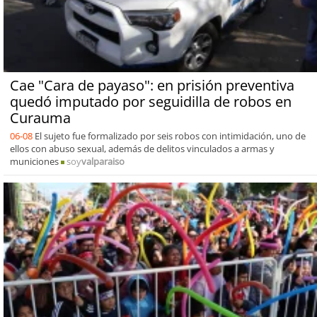
Cae "Cara de payaso": en prisión preventiva
quedó imputado por seguidilla de robos en
Curauma
06-08
El sujeto fue formalizado por seis robos con intimidación, uno de
ellos con abuso sexual, además de delitos vinculados a armas y
municiones
soy
valparaiso