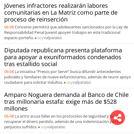
Jóvenes infractores realizarán labores
comunitarias en La Matriz como parte de
proceso de reinserción
06-08
Convenio permitirá que adolescentes sancionados por la Ley de
Responsabilidad Penal Juvenil apoyen trabajos en este tradicional
espacio porteño.
soy
valparaiso
Diputada republicana presenta plataforma
para apoyar a exuniformados condenados
tras estallido social
06-08
La iniciativa “Presos por Servir” busca difundir antecedentes
judiciales y familiares de nueve exfuncionarios, además de reunir apoyo
ciudadano para solicitar indultos.
soy
valparaiso
Amparo Noguera demanda al Banco de Chile
tras millonaria estafa: exige más de $528
millones
06-08
La actriz acusa fallas en los protocolos de seguridad y busca
recuperar el dinero perdido, además de una indemnización por los
perjuicios sufridos.
soy
valparaiso