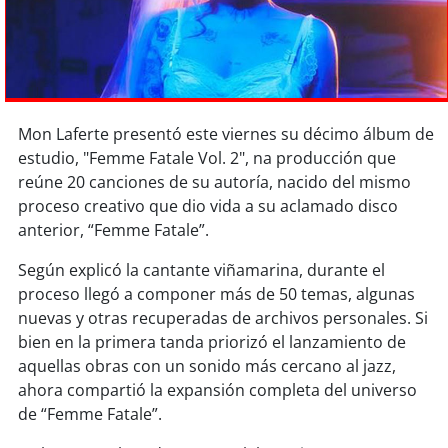
Sostenibilidad
soy
chile
soy
arica
Mon Laferte presentó este viernes su décimo álbum de
estudio, "Femme Fatale Vol. 2", na producción que
soy
iquique
reúne 20 canciones de su autoría, nacido del mismo
proceso creativo que dio vida a su aclamado disco
soy
calama
anterior, “Femme Fatale”.
soy
antofagasta
Según explicó la cantante viñamarina, durante el
proceso llegó a componer más de 50 temas, algunas
soy
copiapó
nuevas y otras recuperadas de archivos personales. Si
bien en la primera tanda priorizó el lanzamiento de
soy
valparaíso
aquellas obras con un sonido más cercano al jazz,
ahora compartió la expansión completa del universo
soy
quillota
de “Femme Fatale”.