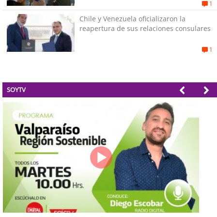
“responsabilidad política”
1
Chile y Venezuela oficializaron la
reapertura de sus relaciones consulares
1
SOYTV