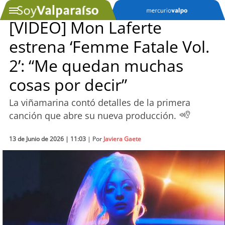
[VIDEO] Mon Laferte
estrena ‘Femme Fatale Vol.
SOYTV
2’: “Me quedan muchas
cosas por decir”
Podcast
La viñamarina contó detalles de la primera
Actualidad
canción que abre su nueva producción.
Entretención
13 de Junio de 2026 | 11:03
| Por
Javiera Gaete
Economía
Deportes
Tecnología