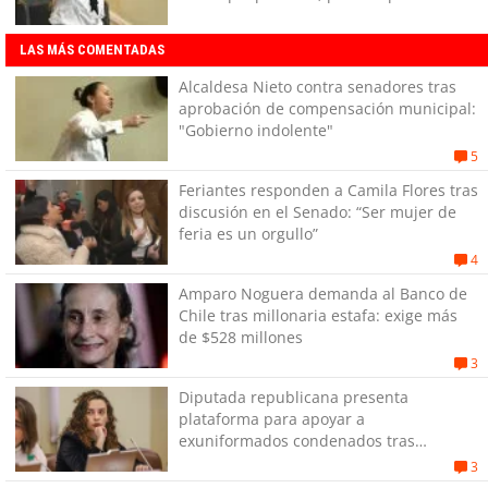
dejar de hacer lo básico"
LAS MÁS COMENTADAS
Alcaldesa Nieto contra senadores tras
aprobación de compensación municipal:
"Gobierno indolente"
5
Feriantes responden a Camila Flores tras
discusión en el Senado: “Ser mujer de
feria es un orgullo”
4
Amparo Noguera demanda al Banco de
Chile tras millonaria estafa: exige más
de $528 millones
3
Diputada republicana presenta
plataforma para apoyar a
exuniformados condenados tras
estallido social
3