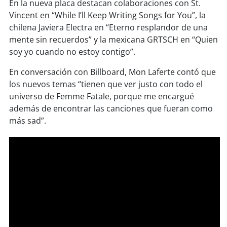
soy
sanantonio
En la nueva placa destacan colaboraciones con St.
Vincent en “While I’ll Keep Writing Songs for You”, la
soy
chillán
chilena Javiera Electra en “Eterno resplandor de una
mente sin recuerdos” y la mexicana GRTSCH en “Quien
soy yo cuando no estoy contigo”.
soy
sancarlos
En conversación con Billboard, Mon Laferte contó que
soy
talcahuano
los nuevos temas “tienen que ver justo con todo el
universo de Femme Fatale, porque me encargué
soy
concepción
además de encontrar las canciones que fueran como
más sad”.
soy
coronel
soy
arauco
soy
temuco
soy
valdivia
soy
osorno