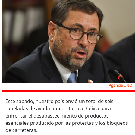
Sostenibilidad
soy
chile
soy
arica
soy
iquique
soy
calama
soy
antofagasta
Agencia UNO
soy
copiapó
Este sábado, nuestro país envió un total de seis
soy
valparaíso
toneladas de ayuda humanitaria a Bolivia para
enfrentar el desabastecimiento de productos
soy
quillota
esenciales producido por las protestas y los bloqueos
de carreteras.