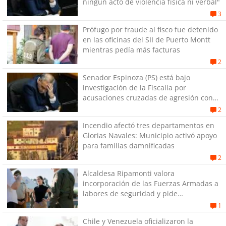
ningún acto de violencia física ni verbal"
3
Prófugo por fraude al fisco fue detenido
en las oficinas del SII de Puerto Montt
mientras pedía más facturas
2
Senador Espinoza (PS) está bajo
investigación de la Fiscalía por
acusaciones cruzadas de agresión con
su pareja
2
Incendio afectó tres departamentos en
Glorias Navales: Municipio activó apoyo
para familias damnificadas
2
Alcaldesa Ripamonti valora
incorporación de las Fuerzas Armadas a
labores de seguridad y pide
“responsabilidad política”
1
Chile y Venezuela oficializaron la