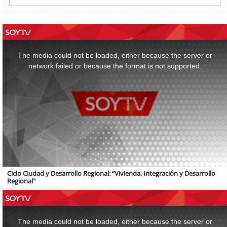
This
is
a
The media could not be loaded, either because the server or
modal
window.
network failed or because the format is not supported.
Ciclo Ciudad y Desarrollo Regional: “Vivienda, Integración y Desarrollo
Regional"
This
is
a
The media could not be loaded, either because the server or
modal