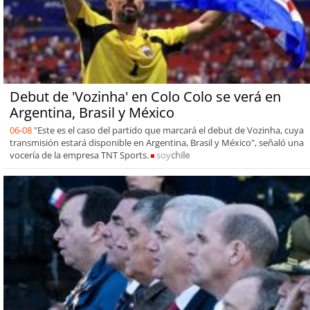
Debut de 'Vozinha' en Colo Colo se verá en
Argentina, Brasil y México
06-08
"Este es el caso del partido que marcará el debut de Vozinha, cuya
transmisión estará disponible en Argentina, Brasil y México", señaló una
vocería de la empresa TNT Sports.
soy
chile