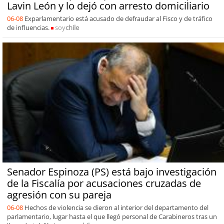
Lavin León y lo dejó con arresto domiciliario
06-08
Exparlamentario está acusado de defraudar al Fisco y de tráfico
de influencias.
soy
chile
Senador Espinoza (PS) está bajo investigación
de la Fiscalía por acusaciones cruzadas de
agresión con su pareja
06-08
Hechos de violencia se dieron al interior del departamento del
parlamentario, lugar hasta el que llegó personal de Carabineros tras un