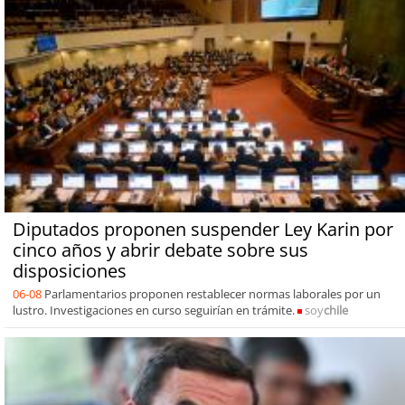
Diputados proponen suspender Ley Karin por
cinco años y abrir debate sobre sus
disposiciones
06-08
Parlamentarios proponen restablecer normas laborales por un
lustro. Investigaciones en curso seguirían en trámite.
soy
chile