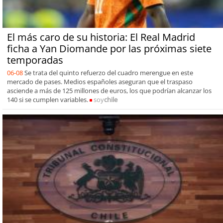
El más caro de su historia: El Real Madrid
ficha a Yan Diomande por las próximas siete
temporadas
06-08
Se trata del quinto refuerzo del cuadro merengue en este
mercado de pases. Medios españoles aseguran que el traspaso
asciende a más de 125 millones de euros, los que podrían alcanzar los
140 si se cumplen variables.
soy
chile