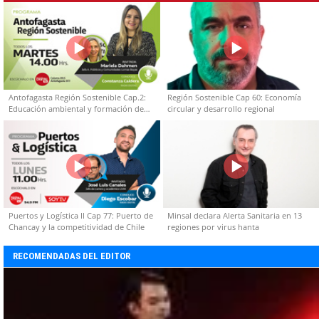
Antofagasta Región Sostenible Cap.2:
Región Sostenible Cap 60: Economía
Educación ambiental y formación de
circular y desarrollo regional
capacidades técnicas
Puertos y Logística II Cap 77: Puerto de
Minsal declara Alerta Sanitaria en 13
Chancay y la competitividad de Chile
regiones por virus hanta
RECOMENDADAS DEL EDITOR