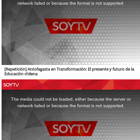
window.
network failed or because the format is not supported.
[Repetición] Antofagasta en Transformación: El presente y futuro de la
Educación chilena
This
is
a
The media could not be loaded, either because the server or
modal
window.
network failed or because the format is not supported.