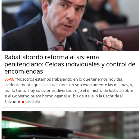
Rabat abordó reforma al sistema
penitenciario: Celdas individuales y control de
encomiendas
06-08
"Nosotros estamos trabajando en lo que tenemos hoy día,
evidentemente que las situaciones no son exactamente las mismas, y,
por lo tanto, hay soluciones diversas", dijo el ministro de Justicia sobre
si el Gobierno busca homologar el 41 bis de Italia, o la Cecot de El
Salvador.
soy
chile