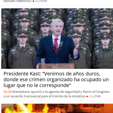
llamado telefónico.
soy
chile
Presidente Kast: “Venimos de años duros,
donde ese crimen organizado ha ocupado un
lugar que no le corresponde”
06-08
Mandatario apuntó a la agenda de seguridad y llamó al Congreso
a un acuerdo transversal para el trámite de la iniciativa.
soy
chile