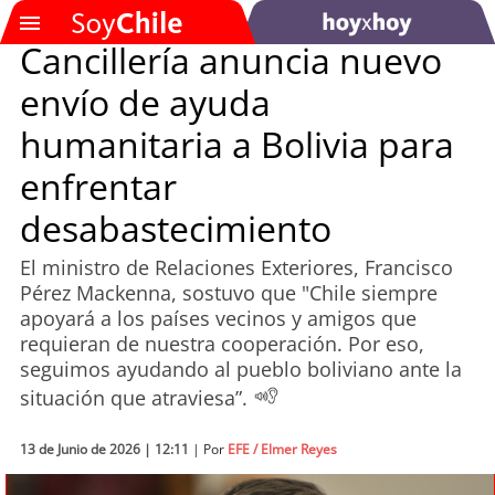
Cancillería anuncia nuevo
envío de ayuda
SOYTV
humanitaria a Bolivia para
enfrentar
Podcast
desabastecimiento
Actualidad
El ministro de Relaciones Exteriores, Francisco
Pérez Mackenna, sostuvo que "Chile siempre
Entretención
apoyará a los países vecinos y amigos que
requieran de nuestra cooperación. Por eso,
Economía
seguimos ayudando al pueblo boliviano ante la
situación que atraviesa”.
Deportes
13 de Junio de 2026 | 12:11
| Por
EFE / Elmer Reyes
Tecnología