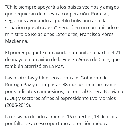
soy
sanantonio
"Chile siempre apoyará a los países vecinos y amigos
que requieran de nuestra cooperación. Por eso,
soy
chillán
seguimos ayudando al pueblo boliviano ante la
situación que atraviesa”, señaló en un comunicado el
soy
sancarlos
ministro de Relaciones Exteriores, Francisco Pérez
Mackenna.
soy
talcahuano
El primer paquete con ayuda humanitaria partió el 21
soy
concepción
de mayo en un avión de la Fuerza Aérea de Chile, que
también aterrizó en La Paz.
soy
coronel
Las protestas y bloqueos contra el Gobierno de
Rodrigo Paz ya completan 38 días y son promovidos
soy
arauco
por sindicatos campesinos, la Central Obrera Boliviana
(COB) y sectores afines al expresidente Evo Morales
soy
temuco
(2006-2019).
soy
valdivia
La crisis ha dejado al menos 16 muertos, 13 de ellos
por falta de acceso oportuno a atención médica,
soy
osorno