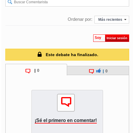
Ordenar por:
Más recientes
Soy
Iniciar sesión
Este debate ha finalizado.
|
0
|
0
¡Sé el primero en comentar!