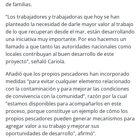
soy
sanantonio
de familias.
soy
chillán
“Los trabajadores y trabajadoras que hoy se han
planteado la necesidad de darle mayor valor al trabajo
de lo que recuperan desde el mar, están desarrollando
soy
sancarlos
una iniciativa muy importante. Por eso hacemos un
llamado a que tanto las autoridades nacionales como
soy
talcahuano
locales contribuyan al buen desarrollo de este
proyecto”, señaló Cariola.
soy
concepción
Añadió que los propios pescadores han incorporado
soy
coronel
medidas “para evitar cualquier elemento relacionado
con la contaminación y para mejorar las condiciones
soy
arauco
de convivencia con la comunidad”, razón por la cual
“estamos disponibles para acompañarlos en este
soy
temuco
proceso, porque constituye un ejemplo de cómo los
propios pescadores pueden generar mecanismos para
soy
valdivia
agregar valor a su trabajo y mejorar sus
oportunidades de desarrollo”, afirmó”.
soy
osorno