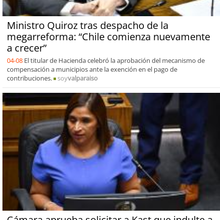
Ministro Quiroz tras despacho de la
megarreforma: “Chile comienza nuevamente
a crecer”
04-08
El titular de Hacienda celebró la aprobación del mecanismo de
compensación a municipios ante la exención en el pago de
contribuciones.
soy
valparaiso
Cámara aprueba solicitar a Kast que indulte a