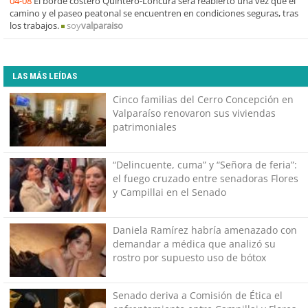
04-08
El borde costero Quintero-Loncura será reabierto una vez que el
camino y el paseo peatonal se encuentren en condiciones seguras, tras
los trabajos.
soy
valparaiso
LAS MÁS LEÍDAS
Cinco familias del Cerro Concepción en
Valparaíso renovaron sus viviendas
patrimoniales
“Delincuente, cuma” y “Señora de feria”:
el fuego cruzado entre senadoras Flores
y Campillai en el Senado
Daniela Ramírez habría amenazado con
demandar a médica que analizó su
rostro por supuesto uso de bótox
Senado deriva a Comisión de Ética el