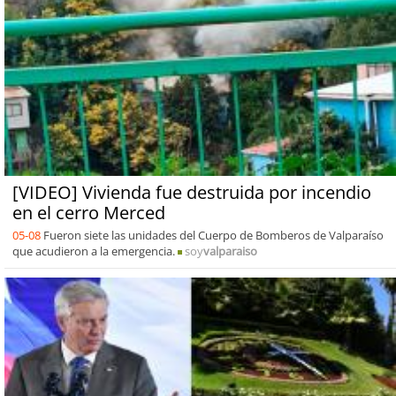
[VIDEO] Vivienda fue destruida por incendio
en el cerro Merced
05-08
Fueron siete las unidades del Cuerpo de Bomberos de Valparaíso
que acudieron a la emergencia.
soy
valparaiso