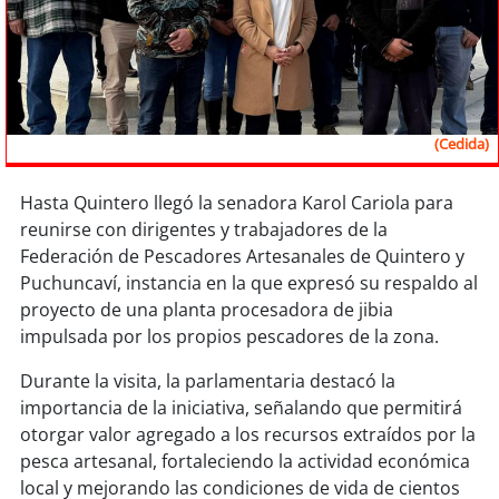
Sostenibilidad
soy
chile
soy
arica
(Cedida)
soy
iquique
Hasta Quintero llegó la senadora Karol Cariola para
reunirse con dirigentes y trabajadores de la
soy
calama
Federación de Pescadores Artesanales de Quintero y
Puchuncaví, instancia en la que expresó su respaldo al
soy
antofagasta
proyecto de una planta procesadora de jibia
impulsada por los propios pescadores de la zona.
soy
copiapó
Durante la visita, la parlamentaria destacó la
soy
valparaíso
importancia de la iniciativa, señalando que permitirá
otorgar valor agregado a los recursos extraídos por la
soy
quillota
pesca artesanal, fortaleciendo la actividad económica
local y mejorando las condiciones de vida de cientos