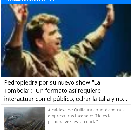
Pedropiedra por su nuevo show "La
Tombola": "Un formato así requiere
interactuar con el público, echar la talla y no
tener miedo a equivocarse"
Alcaldesa de Quilicura apuntó contra la
empresa tras incendio: “No es la
primera vez, es la cuarta”