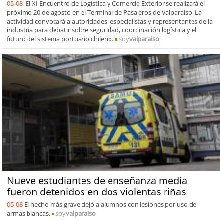
05-08
El XI Encuentro de Logística y Comercio Exterior se realizará el
próximo 20 de agosto en el Terminal de Pasajeros de Valparaíso. La
actividad convocará a autoridades, especialistas y representantes de la
industria para debatir sobre seguridad, coordinación logística y el
futuro del sistema portuario chileno.
soy
valparaiso
Nueve estudiantes de enseñanza media
fueron detenidos en dos violentas riñas
05-08
El hecho más grave dejó a alumnos con lesiones por uso de
armas blancas.
soy
valparaiso