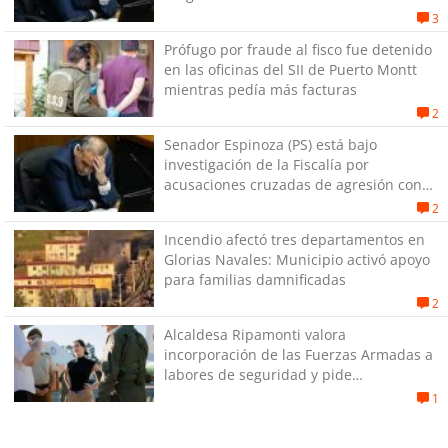
3
Prófugo por fraude al fisco fue detenido
en las oficinas del SII de Puerto Montt
mientras pedía más facturas
2
Senador Espinoza (PS) está bajo
investigación de la Fiscalía por
acusaciones cruzadas de agresión con
su pareja
2
Incendio afectó tres departamentos en
Glorias Navales: Municipio activó apoyo
para familias damnificadas
2
Alcaldesa Ripamonti valora
incorporación de las Fuerzas Armadas a
labores de seguridad y pide
“responsabilidad política”
1