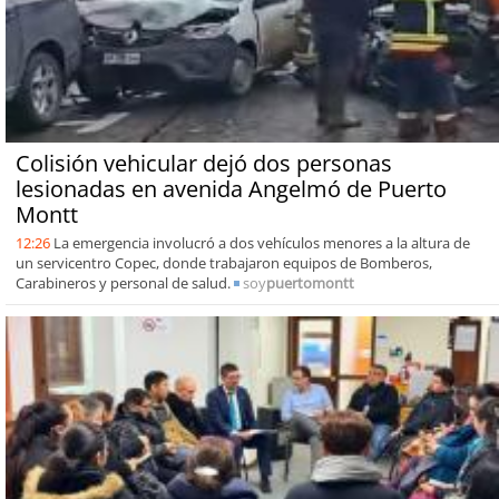
Colisión vehicular dejó dos personas
lesionadas en avenida Angelmó de Puerto
Montt
12:26
La emergencia involucró a dos vehículos menores a la altura de
un servicentro Copec, donde trabajaron equipos de Bomberos,
Carabineros y personal de salud.
soy
puertomontt