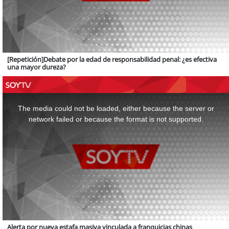
[Repetición]Debate por la edad de responsabilidad penal: ¿es efectiva
una mayor dureza?
This
is
a
The media could not be loaded, either because the server or
modal
window.
network failed or because the format is not supported.
Alerta por nueva estafa masiva vinculada a franquicias chinas