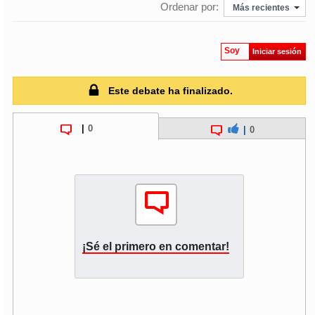
Ordenar por:
Más recientes
Soy
Iniciar sesión
Este debate ha finalizado.
|
0
|
0
¡Sé el primero en comentar!