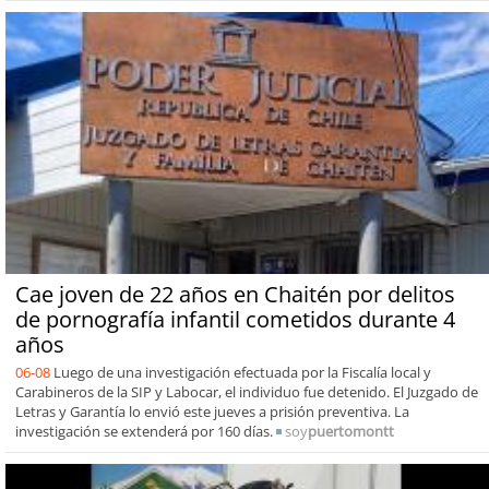
Cae joven de 22 años en Chaitén por delitos
de pornografía infantil cometidos durante 4
años
06-08
Luego de una investigación efectuada por la Fiscalía local y
Carabineros de la SIP y Labocar, el individuo fue detenido. El Juzgado de
Letras y Garantía lo envió este jueves a prisión preventiva. La
investigación se extenderá por 160 días.
soy
puertomontt