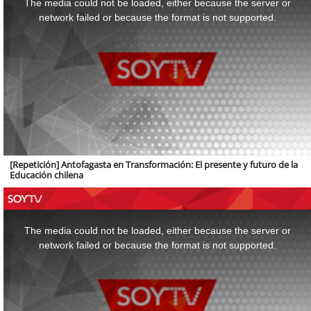
The media could not be loaded, either because the server or
modal
window.
network failed or because the format is not supported.
[Repetición] Antofagasta en Transformación: El presente y futuro de la
Educación chilena
This
is
a
The media could not be loaded, either because the server or
modal
window.
network failed or because the format is not supported.