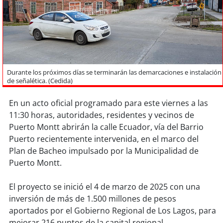
Sostenibilidad
soy
chile
soy
arica
Durante los próximos días se terminarán las demarcaciones e instalación
soy
iquique
de señalética. (Cedida)
En un acto oficial programado para este viernes a las
soy
calama
11:30 horas, autoridades, residentes y vecinos de
Puerto Montt abrirán la calle Ecuador, vía del Barrio
soy
antofagasta
Puerto recientemente intervenida, en el marco del
Plan de Bacheo impulsado por la Municipalidad de
soy
copiapó
Puerto Montt.
soy
valparaíso
El proyecto se inició el 4 de marzo de 2025 con una
inversión de más de 1.500 millones de pesos
soy
quillota
aportados por el Gobierno Regional de Los Lagos, para
mejorar 216 puntos de la capital regional.