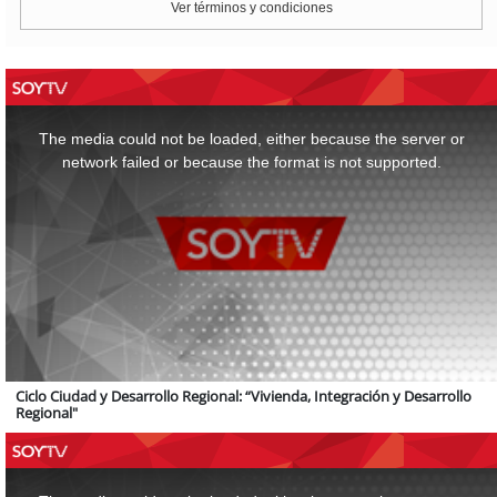
Ver términos y condiciones
This
is
a
The media could not be loaded, either because the server or
modal
window.
network failed or because the format is not supported.
Ciclo Ciudad y Desarrollo Regional: “Vivienda, Integración y Desarrollo
Regional"
This
is
a