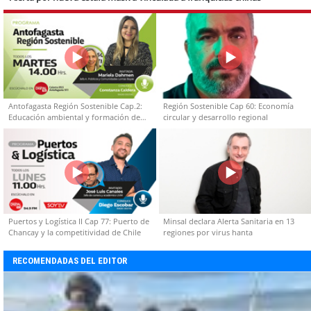
Antofagasta Región Sostenible Cap.2:
Región Sostenible Cap 60: Economía
Educación ambiental y formación de
circular y desarrollo regional
capacidades técnicas
Puertos y Logística II Cap 77: Puerto de
Minsal declara Alerta Sanitaria en 13
Chancay y la competitividad de Chile
regiones por virus hanta
RECOMENDADAS DEL EDITOR