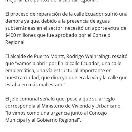
soy
sanantonio
El proceso de reparación de la calle Ecuador sufrió una
soy
chillán
demora ya que, debido a la presencia de aguas
subterráneas en el sector, necesitó un aporte extra de
soy
sancarlos
$400 millones que fue aprobado por el Consejo
Regional.
soy
talcahuano
El alcalde de Puerto Montt, Rodrigo Wainraihgt, resaltó
soy
concepción
que “vamos a abrir por fin la calle Ecuador, una calle
emblemática, una vía estructural importante en
soy
coronel
nuestra ciudad, que diría yo que era la vía y la calle que
estaba en más mal estado”.
soy
arauco
El jefe comunal señaló que, pese a que su arreglo
soy
temuco
correspondía al Ministerio de Vivienda y Urbanismo,
“lo vimos como una urgencia junto al Concejo
soy
valdivia
Municipal y al Gobierno Regional”.
soy
osorno