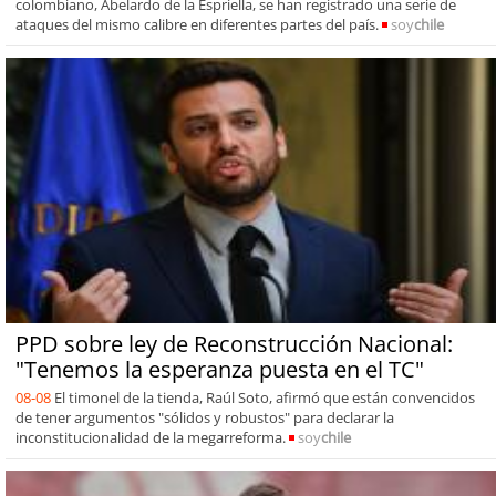
colombiano, Abelardo de la Espriella, se han registrado una serie de
ataques del mismo calibre en diferentes partes del país.
soy
chile
PPD sobre ley de Reconstrucción Nacional:
"Tenemos la esperanza puesta en el TC"
08-08
El timonel de la tienda, Raúl Soto, afirmó que están convencidos
de tener argumentos "sólidos y robustos" para declarar la
inconstitucionalidad de la megarreforma.
soy
chile