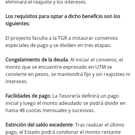
soy
sanantonio
eliminará el reajuste y los intereses.
soy
chillán
Los requisitos para optar a dicho beneficio son los
siguientes:
soy
sancarlos
El proyecto faculta a la TGR a instaurar convenios
especiales de pago y se dividen en tres etapas:
soy
talcahuano
Congelamiento de la deuda
: Al iniciar el convenio, el
soy
concepción
monto que se encuentre expresado en UTM se
convierte en pesos, se mantendrá fijo y sin reajustes ni
soy
coronel
intereses.
soy
arauco
Facilidades de pago
: La Tesorería definirá un pago
inicial y luego el monto adeudado se podrá dividir en
soy
temuco
hasta 48 cuotas mensuales y sucesivas.
soy
valdivia
Extinción del saldo excedente
: Tras realizar el último
pago, el Estado podrá condonar el monto restante
soy
osorno