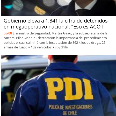
Gobierno eleva a 1.341 la cifra de detenidos
en megaoperativo nacional: "Eso es ACOT"
08-08
El ministro de Seguridad, Martín Arrau, y la subsecretaria de la
cartera, Pilar Giannini, destacaron la importancia del procedimiento
policial, el cual culminó con la incautación de 862 kilos de droga, 25
armas de fuego y 102 vehículos.
soy
chile