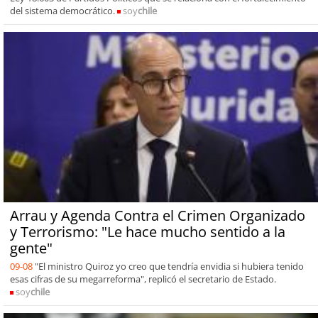
del sistema democrático.
soy
chile
Arrau y Agenda Contra el Crimen Organizado
y Terrorismo: "Le hace mucho sentido a la
gente"
09-08
"El ministro Quiroz yo creo que tendría envidia si hubiera tenido
esas cifras de su megarreforma", replicó el secretario de Estado.
soy
chile