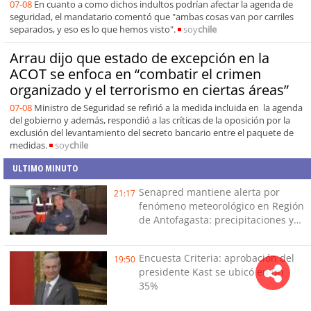
07-08
En cuanto a como dichos indultos podrían afectar la agenda de
seguridad, el mandatario comentó que "ambas cosas van por carriles
separados, y eso es lo que hemos visto".
soy
chile
Arrau dijo que estado de excepción en la
ACOT se enfoca en “combatir el crimen
organizado y el terrorismo en ciertas áreas”
07-08
Ministro de Seguridad se refirió a la medida incluida en la agenda
del gobierno y además, respondió a las críticas de la oposición por la
exclusión del levantamiento del secreto bancario entre el paquete de
medidas.
soy
chile
ULTIMO MINUTO
Senapred mantiene alerta por
21:17
fenómeno meteorológico en Región
de Antofagasta: precipitaciones y
tormentas eléctricas
Encuesta Criteria: aprobación del
19:50
presidente Kast se ubicó en un
35%