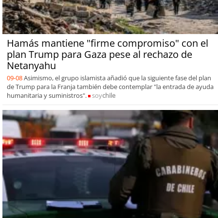
Hamás mantiene "firme compromiso" con el
plan Trump para Gaza pese al rechazo de
Netanyahu
09-08
Asimismo, el grupo islamista añadió que la siguiente fase del plan
de Trump para la Franja también debe contemplar "la entrada de ayuda
humanitaria y suministros".
soy
chile