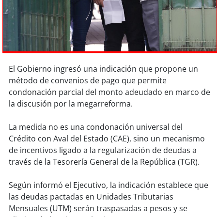
Sostenibilidad
soy
chile
soy
arica
El Gobierno ingresó una indicación que propone un
soy
iquique
método de convenios de pago que permite
condonación parcial del monto adeudado en marco de
soy
calama
la discusión por la megarreforma.
soy
antofagasta
La medida no es una condonación universal del
Crédito con Aval del Estado (CAE), sino un mecanismo
soy
copiapó
de incentivos ligado a la regularización de deudas a
través de la Tesorería General de la República (TGR).
soy
valparaíso
Según informó el Ejecutivo, la indicación establece que
soy
quillota
las deudas pactadas en Unidades Tributarias
Mensuales (UTM) serán traspasadas a pesos y se