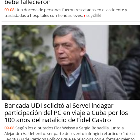
bebé fallecieron
09-08
Una docena de personas fueron rescatadas en el accidente y
trasladadas a hospitales con heridas leves.
soy
chile
Bancada UDI solicitó al Servel indagar
participación del PC en viaje a Cuba por los
100 años del natalicio de Fidel Castro
09-08
Según los diputados Flor Weisse y Sergio Bobadilla, junto a
Alejandra Valdebenito, ser parte del evento infringiría el artículo 1 de la
Ley 18.603 de Partidos Políticos que se relaciona con el fortalecimiento