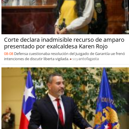
Corte declara inadmisible recurso de amparo
presentado por exalcaldesa Karen Rojo
08-08
Defensa cuestionaba resolución del Juzgado de Garantía ue frenó
intenciones de discutir liberta vigilada.
soy
antofagasta