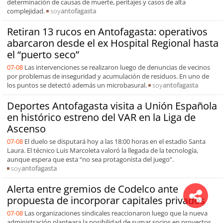
determinación de causas de muerte, peritajes y casos de alta
complejidad.
soy
antofagasta
Retiran 13 rucos en Antofagasta: operativos
abarcaron desde el ex Hospital Regional hasta
el “puerto seco”
07-08
Las intervenciones se realizaron luego de denuncias de vecinos
por problemas de inseguridad y acumulación de residuos. En uno de
los puntos se detectó además un microbasural.
soy
antofagasta
Deportes Antofagasta visita a Unión Española
en histórico estreno del VAR en la Liga de
Ascenso
07-08
El duelo se disputará hoy a las 18:00 horas en el estadio Santa
Laura. El técnico Luis Marcoleta valoró la llegada de la tecnología,
aunque espera que esta “no sea protagonista del juego”.
soy
antofagasta
Alerta entre gremios de Codelco ante
propuesta de incorporar capitales privados
07-08
Las organizaciones sindicales reaccionaron luego que la nueva
administración planteara la posibilidad de sumar socios en proyectos