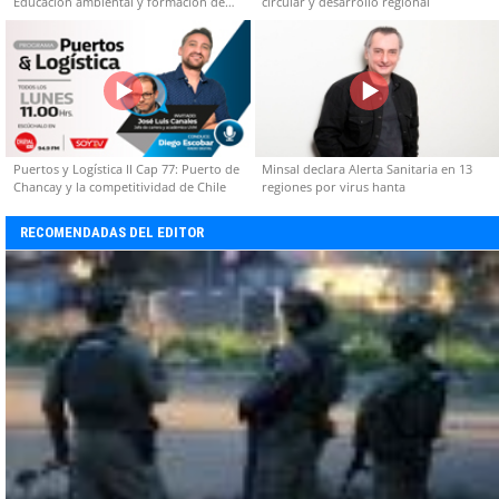
Educación ambiental y formación de
circular y desarrollo regional
capacidades técnicas
Puertos y Logística II Cap 77: Puerto de
Minsal declara Alerta Sanitaria en 13
Chancay y la competitividad de Chile
regiones por virus hanta
RECOMENDADAS DEL EDITOR