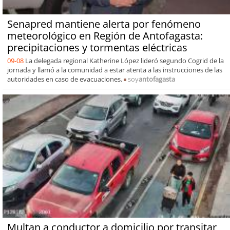
Senapred mantiene alerta por fenómeno
meteorológico en Región de Antofagasta:
precipitaciones y tormentas eléctricas
09-08
La delegada regional Katherine López lideró segundo Cogrid de la
jornada y llamó a la comunidad a estar atenta a las instrucciones de las
autoridades en caso de evacuaciones.
soy
antofagasta
Multan a conductor a domicilio por transitar