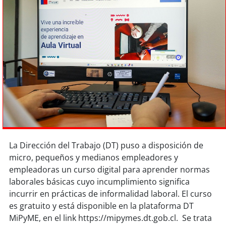
Sostenibilidad
soy
chile
soy
arica
soy
iquique
soy
calama
soy
antofagasta
La Dirección del Trabajo (DT) puso a disposición de
soy
copiapó
micro, pequeños y medianos empleadores y
empleadoras un curso digital para aprender normas
soy
valparaíso
laborales básicas cuyo incumplimiento significa
incurrir en prácticas de informalidad laboral. El curso
soy
quillota
es gratuito y está disponible en la plataforma DT
MiPyME, en el link https://mipymes.dt.gob.cl. Se trata