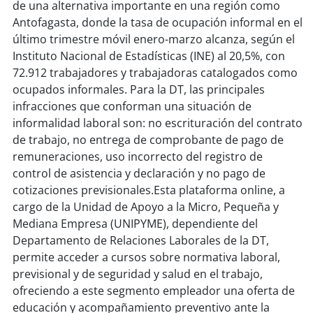
soy
sanantonio
de una alternativa importante en una región como
Antofagasta, donde la tasa de ocupación informal en el
soy
chillán
último trimestre móvil enero-marzo alcanza, según el
Instituto Nacional de Estadísticas (INE) al 20,5%, con
soy
sancarlos
72.912 trabajadores y trabajadoras catalogados como
ocupados informales. Para la DT, las principales
infracciones que conforman una situación de
soy
talcahuano
informalidad laboral son: no escrituración del contrato
de trabajo, no entrega de comprobante de pago de
soy
concepción
remuneraciones, uso incorrecto del registro de
control de asistencia y declaración y no pago de
soy
coronel
cotizaciones previsionales.Esta plataforma online, a
cargo de la Unidad de Apoyo a la Micro, Pequeña y
soy
arauco
Mediana Empresa (UNIPYME), dependiente del
Departamento de Relaciones Laborales de la DT,
soy
temuco
permite acceder a cursos sobre normativa laboral,
previsional y de seguridad y salud en el trabajo,
soy
valdivia
ofreciendo a este segmento empleador una oferta de
educación y acompañamiento preventivo ante la
soy
osorno