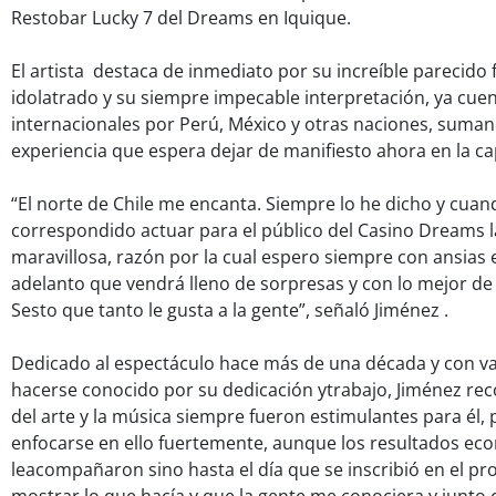
Restobar Lucky 7 del Dreams en Iquique.
El artista destaca de inmediato por su increíble parecido fí
idolatrado y su siempre impecable interpretación, ya cuen
internacionales por Perú, México y otras naciones, suma
experiencia que espera dejar de manifiesto ahora en la cap
“El norte de Chile me encanta. Siempre lo he dicho y cua
correspondido actuar para el público del Casino Dreams l
maravillosa, razón por la cual espero siempre con ansias 
adelanto que vendrá lleno de sorpresas y con lo mejor de
Sesto que tanto le gusta a la gente”, señaló Jiménez .
Dedicado al espectáculo hace más de una década y con var
hacerse conocido por su dedicación ytrabajo, Jiménez rec
del arte y la música siempre fueron estimulantes para él, 
enfocarse en ello fuertemente, aunque los resultados ec
leacompañaron sino hasta el día que se inscribió en el pr
mostrar lo que hacía y que la gente me conociera y junto c