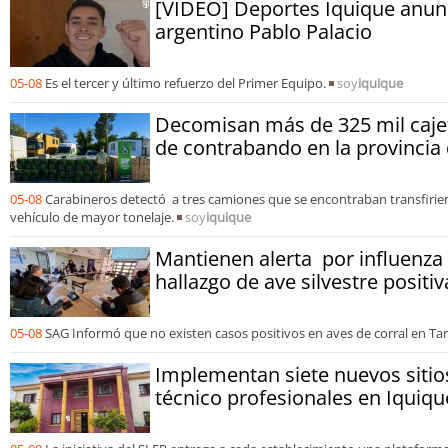
[VIDEO] Deportes Iquique anunci
argentino Pablo Palacio
05-08
Es el tercer y último refuerzo del Primer Equipo.
soy
iquique
Decomisan más de 325 mil cajeti
de contrabando en la provincia
05-08
Carabineros detectó a tres camiones que se encontraban transfirie
vehículo de mayor tonelaje.
soy
iquique
Mantienen alerta por influenza 
hallazgo de ave silvestre positi
05-08
SAG Informó que no existen casos positivos en aves de corral en Ta
Implementan siete nuevos sitio
técnico profesionales en Iquiqu