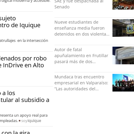
 digital moderna y accesible.
SAE y fue despachada al
Senado
sujeto
Nueve estudiantes de
ntro de Iquique
enseñanza media fueron
detenidos en dos violentas
riñas
trullajes en la intersección
Autor de fatal
apuñalamiento en Frutillar
enados por robo
pasará más de dos
 InDrive en Alto
décadas en la cárcel
Mundaca tras encuentro
empresarial en Valparaíso:
“Las autoridades del
 a los
gobierno central estamos
ular al subsidio a
interesados en generar
empleos”
resenta un apoyo real para
empleadas.
soy
iquique
con la gira