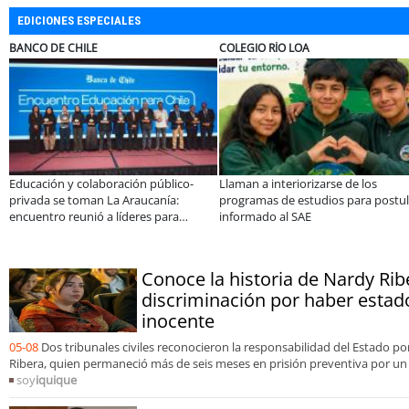
EDICIONES ESPECIALES
X
MUTUAL
ELECTRO
a comprar
A dos años de la Ley Karin:
¿Qué busc
ésticos durante el Black
especialistas afirman que el desafío es
tecnologí
consolidar un cambio cultural en las
organizaciones
Conoce la historia de Nardy Rib
discriminación por haber estad
inocente
05-08
Dos tribunales civiles reconocieron la responsabilidad del Estado p
Ribera, quien permaneció más de seis meses en prisión preventiva por un f
soy
iquique