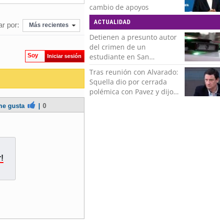
del más grande de Chile"
cambio de apoyos
ACTUALIDAD
r por:
Más recientes
Detienen a presunto autor
del crimen de un
Soy
estudiante en San
Iniciar sesión
Bernardo
Tras reunión con Alvarado:
Squella dio por cerrada
polémica con Pavez y dijo
que "nos ponemos detrás
e gusta
|
0
de la decisión"
!