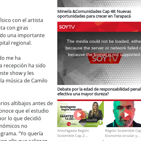
Minería &Comunidades Cap 48: Nuevas
oportunidades para crecer en Tarapacá
sico con el artista
ta con giras
This
ndo una importante
is
a
The media could not be loaded, eithe
ital regional.
modal
window.
because the server or network failed 
because the format is not supported
ndo me ha
a recepción ha sido
este show y les
 la música de Camilo
Debate por la edad de responsabilidad penal:
efectiva una mayor dureza?
ios altibajos antes de
onoce que el estudio
por lo que decidió
onómicos no
Antofagasta Región
Región Sostenible Cap
ograma. “Yo quería
Sostenible Cap.2:
Economía circular y
on ello que salieran
Educación ambiental y
desarrollo regional