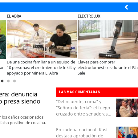
LUX
JAC SUNRAY
BANCO 
an hoy las familias en la
JAC renueva el Sunray y se convierte
Lanzan
a para el hogar?
en el minibús con la mejor relación
concur
precio-equipamiento
Empren
LAS MÁS COMENTADAS
era: denuncia
o presa siendo
“Delincuente, cuma” y
“Señora de feria”: el fuego
cruzado entre senadoras
or los daños ocasionados
Flores y Campillai en el
also positivo de cocaína.
Senado
En cadena nacional: Kast
destaca aprobación de