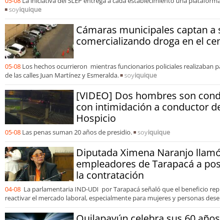
05-08
La iniciativa del SLEP entrega a cada establecimiento una plataforma
soy
iquique
Cámaras municipales captan a 
comercializando droga en el ce
05-08
Los hechos ocurrieron mientras funcionarios policiales realizaban pa
de las calles Juan Martínez y Esmeralda.
soy
iquique
[VIDEO] Dos hombres son cond
con intimidación a conductor de
Hospicio
05-08
Las penas suman 20 años de presidio.
soy
iquique
Diputada Ximena Naranjo llamó
empleadores de Tarapacá a post
la contratación
04-08
La parlamentaria IND-UDI por Tarapacá señaló que el beneficio rep
reactivar el mercado laboral, especialmente para mujeres y personas des
Quilapayún celebra sus 60 años 