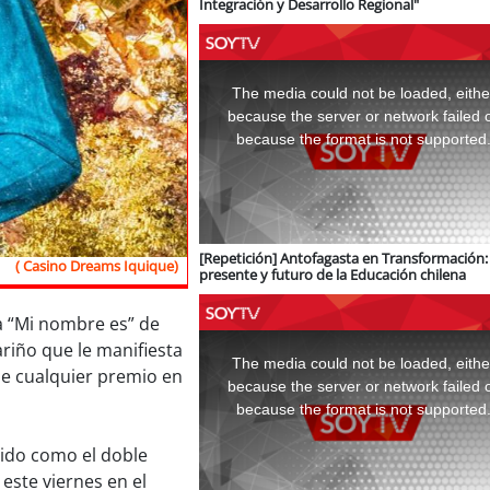
Integración y Desarrollo Regional"
This
is
a
The media could not be loaded, eithe
modal
window.
because the server or network failed 
because the format is not supported
[Repetición] Antofagasta en Transformación: 
( Casino Dreams Iquique)
presente y futuro de la Educación chilena
a “Mi nombre es” de
This
ariño que le manifiesta
is
a
The media could not be loaded, eithe
modal
ue cualquier premio en
window.
because the server or network failed 
because the format is not supported
ido como el doble
 este viernes en el