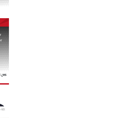
r
or
.
 ¿es
 60: