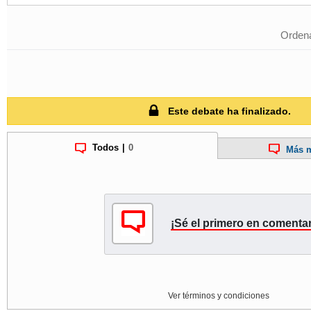
Ordena
Este debate ha finalizado.
Todos
|
0
Más m
¡Sé el primero en comentar
Ver términos y condiciones