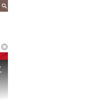
r
or
.