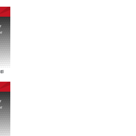
r
or
.
El
r
or
.