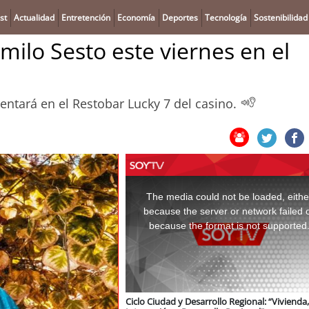
st
Actualidad
Entretención
Economía
Deportes
Tecnología
Sostenibilidad
milo Sesto este viernes en el
ntará en el Restobar Lucky 7 del casino.
This
is
a
The media could not be loaded, eithe
modal
window.
because the server or network failed 
because the format is not supported
Ciclo Ciudad y Desarrollo Regional: “Vivienda,