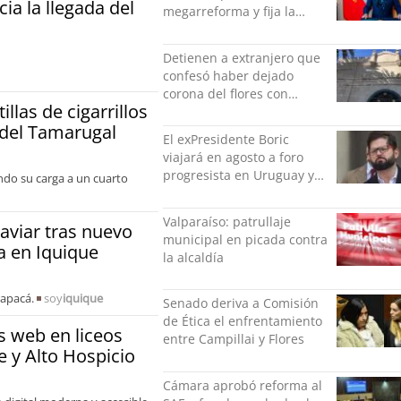
a la llegada del
megarreforma y fija la
seguridad como nuevo
desafío del Gobierno
Detienen a extranjero que
confesó haber dejado
corona del flores con
llas de cigarrillos
amenazas al alcaide de la
 del Tamarugal
exPenitenciaría
El exPresidente Boric
viajará en agosto a foro
progresista en Uruguay y
ndo su carga a un cuarto
luego a Alemania
Valparaíso: patrullaje
aviar tras nuevo
municipal en picada contra
va en Iquique
la alcaldía
rapacá.
soy
iquique
Senado deriva a Comisión
de Ética el enfrentamiento
s web en liceos
entre Campillai y Flores
e y Alto Hospicio
Cámara aprobó reforma al