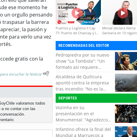
formación de capacidades
desde ese momento he
técnicas
do un orgullo pensando
ó traspasar la barrera
Puertos y Logística II Cap
Minsal declara Alerta
preciar, la pasión y
77: Puerto de Chancay y la
Sanitaria en 13 regio
ente para verlo una vez
competitividad de Chile
por virus hanta
ortés.
RECOMENDADAS DEL EDITOR
Pedropiedra por su nuevo
ccede gratis con la
show "La Tombola": "Un
formato así requiere
interactuar con el público,
 para escuchar la Noticia
Alcaldesa de Quilicura
echar la talla y no tener
apuntó contra la empresa
miedo a equivocarse"
tras incendio: “No es la
primera vez, es la cuarta”
DEPORTES
n SoyChile valoramos todos
Vozinha en su
 a no contar con las
presentación en el
 conversación.
Monumental: "Agradezco
entario.
del fondo de mi corazón
Infantino ofrece la final del
por todo el cariño, el apoyo
Mundial a Marruecos a