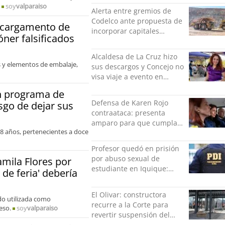
es una forma de quitar
soy
valparaiso
Alerta entre gremios de
dignidad"
Codelco ante propuesta de
o cargamento de
incorporar capitales
óner falsificados
privados
Alcaldesa de La Cruz hizo
 y elementos de embalaje,
sus descargos y Concejo no
visa viaje a evento en
México: comparó
án programa de
grabación con abuso
Defensa de Karen Rojo
sgo de dejar sus
sexual infantil
contraataca: presenta
amparo para que cumpla
 18 años, pertenecientes a doce
el resto de su pena en
libertad
Profesor quedó en prisión
por abuso sexual de
amila Flores por
estudiante en Iquique:
 de feria' debería
grabó los hechos
El Olivar: constructora
ido utilizada como
recurre a la Corte para
eso.
soy
valparaiso
revertir suspensión del
Minvu