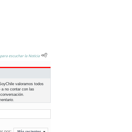
 para escuchar la Noticia
n SoyChile valoramos todos
 a no contar con las
 conversación.
entario.
r por:
Más recientes