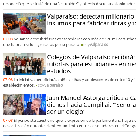
reconoció que se trató de una “estupidez” y ofreció disculpas al animador.
Valparaíso: detectan millonari
insumos para fabricar tintas y t
07-08
Aduanas descubrió tres contenedores con más de 170 mil cartuchos
que habrían sido ingresados por separado.
soy
valparaiso
Colegios de Valparaíso recibir
tutorías para estudiantes en rie
estudios
07-08
La iniciativa beneficiará a niños, niñas y adolescentes de entre 10 y
establecimientos.
soy
valparaiso
Juan Manuel Astorga critica a C
dichos hacia Campillai: "'Señora
ser un elogio"
07-08
El periodista cuestionó que la expresión de la parlamentaria haya s
descalificación durante el enfrentamiento entre las senadoras en el Congr