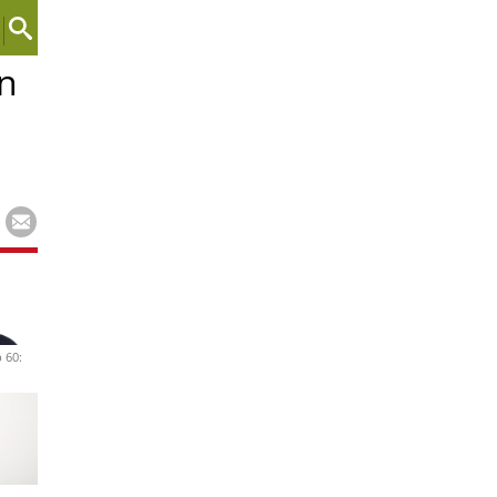
ón
 60: