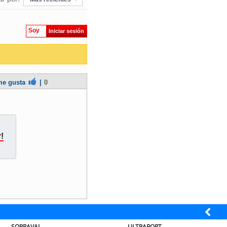
Soy
Iniciar sesión
e gusta
|
0
!
SOPRAVAL
ULTRAPORT