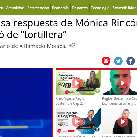
st
Actualidad
Entretención
Economía
Deportes
Tecnología
Sostenibilidad
iosa respuesta de Mónica Rinc
 de “tortillera”
uario de X llamado Moisés.
Antofagasta Región
Región Sostenible Cap
Sostenible Cap.2:
Economía circular y
Educación ambiental y
desarrollo regional
formación de capacidades
técnicas
Puertos y Logística II Cap
Minsal declara Alerta