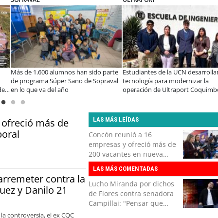
Más de 1.600 alumnos han sido parte
Estudiantes de la UCN desarrolla
de programa Súper Sano de Sopraval
tecnología para modernizar la
de
en lo que va del año
operación de Ultraport Coquimb
LAS MÁS LEÍDAS
 ofreció más de
boral
Concón reunió a 16
empresas y ofreció más de
200 vacantes en nueva
Feria Laboral
LAS MÁS COMENTADAS
 arremeter contra la
Lucho Miranda por dichos
guez y Danilo 21
de Flores contra senadora
Campillai: "Pensar que
todo se consigue por pena
 la controversia, el ex CQC