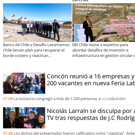
Banco de Chile y Desafío Levantemos
EBI Chile reúne a expertos para
Chile lanzan plan para recuperar el
abordar desafíos de inversión e
borde costero y reactivar
infraestructura en gestión circular 
emprendimientos en la Región de
residuos
Coquimbo
Concón reunió a 16 empresas y
200 vacantes en nueva Feria La
07-08
La instancia congregó a más de 1.200 personas.
soy
valparaiso
Nicolás Larraín se disculpa por
TV tras respuestas de J.C Rodrí
07-08
Los dichos del presentador fueron calificados como “clasistas”. Ante