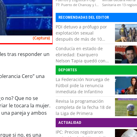
77: Puerto de Chancay y la
Sanitaria en 13 regio
competitividad de Chile
por virus hanta
RECOMENDADAS DEL EDITOR
PDI detuvo a prófugo por
explotación sexual
(Captura)
después de más de 10
horas de navegación en la
Conducía en estado de
zona austral
les tras responder un
ebriedad: Exarquero
Nelson Tapia quedó con
lesiones graves tras
DEPORTES
accidente vehicular
olerancia Cero” una
La Federación Noruega de
Fútbol pide la renuncia
inmediata de Infantino
¿o no? Que no se
Revisa la programación
ar le tocara la mujer.
completa de la fecha 18 de
e una pareja y ambos
la Liga de Primera
ACTUALIDAD
IPC: Precios registraron
rque si no, es una