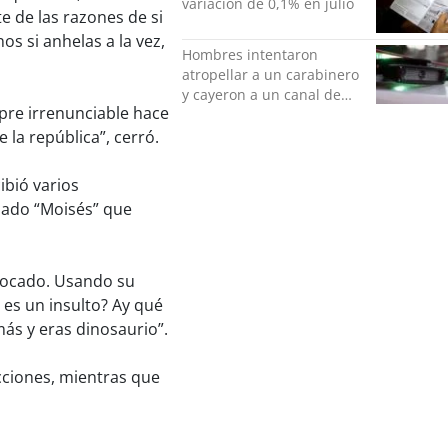
variación de 0,1% en julio
e de las razones de si
s si anhelas a la vez,
Hombres intentaron
atropellar a un carabinero
y cayeron a un canal de
mpre irrenunciable hace
regadío en Peñalolén
 la república”, cerró.
cibió varios
mado “Moisés” que
ivocado. Usando su
 es un insulto? Ay qué
ás y eras dinosaurio”.
acciones, mientras que