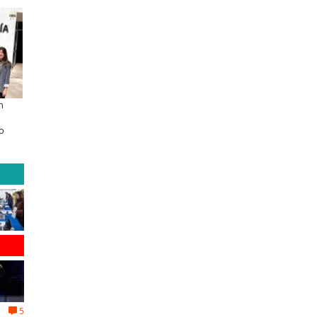
n
Educación y colaboración público-
Claves para comprar
privada se toman La Araucanía:
electrodomésticos durante el B
o
encuentro reunió a líderes para
Sale
abordar las brechas y oportunidades
5