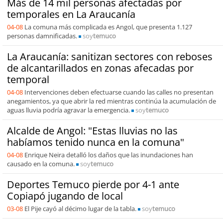
Más de 14 mil personas afectadas por
temporales en La Araucanía
04-08
La comuna más complicada es Angol, que presenta 1.127
personas damnificadas.
soy
temuco
La Araucanía: sanitizan sectores con reboses
de alcantarillados en zonas afecadas por
temporal
04-08
Intervenciones deben efectuarse cuando las calles no presentan
anegamientos, ya que abrir la red mientras continúa la acumulación de
aguas lluvia podría agravar la emergencia.
soy
temuco
Alcalde de Angol: "Estas lluvias no las
habíamos tenido nunca en la comuna"
04-08
Enrique Neira detalló los daños que las inundaciones han
causado en la comuna.
soy
temuco
Deportes Temuco pierde por 4-1 ante
Copiapó jugando de local
03-08
El Pije cayó al décimo lugar de la tabla.
soy
temuco