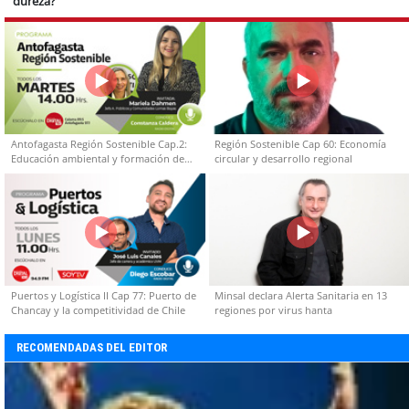
dureza?
Antofagasta Región Sostenible Cap.2:
Región Sostenible Cap 60: Economía
Educación ambiental y formación de
circular y desarrollo regional
capacidades técnicas
Puertos y Logística II Cap 77: Puerto de
Minsal declara Alerta Sanitaria en 13
Chancay y la competitividad de Chile
regiones por virus hanta
RECOMENDADAS DEL EDITOR