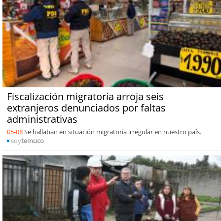
Fiscalización migratoria arroja seis
extranjeros denunciados por faltas
administrativas
05-08
Se hallaban en situación migratoria irregular en nuestro país.
soy
temuco