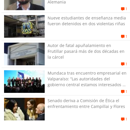
Alemania
1
Nueve estudiantes de enseñanza media
fueron detenidos en dos violentas riñas
1
Autor de fatal apuñalamiento en
Frutillar pasará más de dos décadas en
la cárcel
1
Mundaca tras encuentro empresarial en
Valparaíso: “Las autoridades del
gobierno central estamos interesados en
generar empleos”
1
Senado deriva a Comisión de Ética el
enfrentamiento entre Campillai y Flores
1