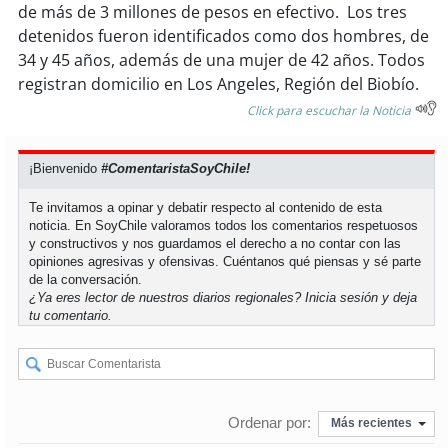
soy
sanantonio
de más de 3 millones de pesos en efectivo. Los tres
detenidos fueron identificados como dos hombres, de
soy
chillán
34 y 45 años, además de una mujer de 42 años. Todos
registran domicilio en Los Angeles, Región del Biobío.
soy
sancarlos
Click para escuchar la Noticia
soy
talcahuano
¡Bienvenido
#ComentaristaSoyChile!
soy
concepción
Te invitamos a opinar y debatir respecto al contenido de esta
noticia. En SoyChile valoramos todos los comentarios respetuosos
y constructivos y nos guardamos el derecho a no contar con las
soy
coronel
opiniones agresivas y ofensivas. Cuéntanos qué piensas y sé parte
de la conversación.
soy
arauco
¿Ya eres lector de nuestros diarios regionales?
Inicia sesión
y deja
tu comentario.
soy
temuco
soy
valdivia
Ordenar por:
Más recientes
soy
osorno