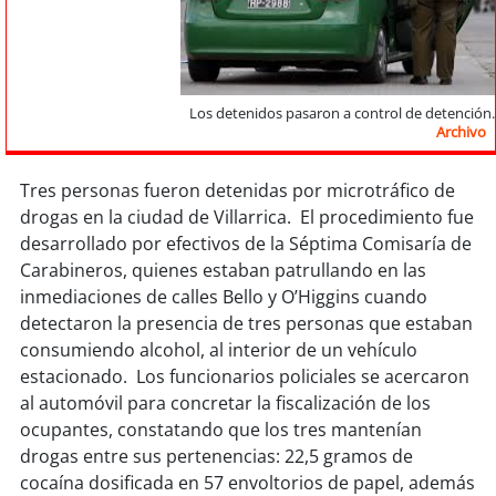
Sostenibilidad
soy
chile
Los detenidos pasaron a control de detención.
soy
arica
Archivo
soy
iquique
Tres personas fueron detenidas por microtráfico de
drogas en la ciudad de Villarrica. El procedimiento fue
soy
calama
desarrollado por efectivos de la Séptima Comisaría de
Carabineros, quienes estaban patrullando en las
soy
antofagasta
inmediaciones de calles Bello y O’Higgins cuando
detectaron la presencia de tres personas que estaban
soy
copiapó
consumiendo alcohol, al interior de un vehículo
estacionado. Los funcionarios policiales se acercaron
soy
valparaíso
al automóvil para concretar la fiscalización de los
ocupantes, constatando que los tres mantenían
soy
quillota
drogas entre sus pertenencias: 22,5 gramos de
cocaína dosificada en 57 envoltorios de papel, además