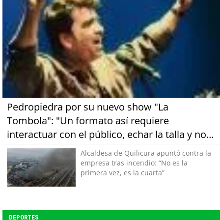
Pedropiedra por su nuevo show "La
Tombola": "Un formato así requiere
interactuar con el público, echar la talla y no
tener miedo a equivocarse"
Alcaldesa de Quilicura apuntó contra la
empresa tras incendio: “No es la
primera vez, es la cuarta”
DEPORTES