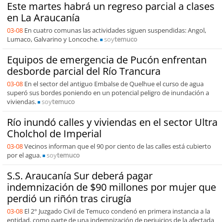
Este martes habrá un regreso parcial a clases
en La Araucanía
03-08
En cuatro comunas las actividades siguen suspendidas: Angol,
Lumaco, Galvarino y Loncoche.
soy
temuco
Equipos de emergencia de Pucón enfrentan
desborde parcial del Río Trancura
03-08
En el sector del antiguo Embalse de Quelhue el curso de agua
superó sus bordes poniendo en un potencial peligro de inundación a
viviendas.
soy
temuco
Río inundó calles y viviendas en el sector Ultra
Cholchol de Imperial
03-08
Vecinos informan que el 90 por ciento de las calles está cubierto
por el agua.
soy
temuco
S.S. Araucanía Sur deberá pagar
indemnización de $90 millones por mujer que
perdió un riñón tras cirugía
03-08
El 2° Juzgado Civil de Temuco condenó en primera instancia a la
entidad, como parte de una indemnización de perjuicios de la afectada