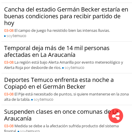
Cancha del estadio Germán Becker estaría en
buenas condiciones para recibir partido de
hoy
03-08
El campo de juego ha resistido bien las intensas lluvias.
soy
temuco
Temporal deja más de 14 mil personas
afectadas en La Araucanía
03-08
La región está bajo Alerta Amarilla por evento metereológico y
Alerta Roja por desborde de ríos.
soy
temuco
Deportes Temuco enfrenta esta noche a
Copiapó en el Germán Becker
03-08
El Pije está necesitado de puntos, si quiere mantenerse en la zona
alta de la tabla.
soy
temuco
Suspenden clases en once comunas de La
Araucanía
03-08
Medida se debe a la afectación sufrida producto del sistema
frontal.
soy
temuco