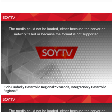
This
is
a
The media could not be loaded, either because the server or
modal
window.
network failed or because the format is not supported.
Ciclo Ciudad y Desarrollo Regional: “Vivienda, Integración y Desarrollo
Regional"
This
is
a
The media could not be loaded, either because the server or
modal