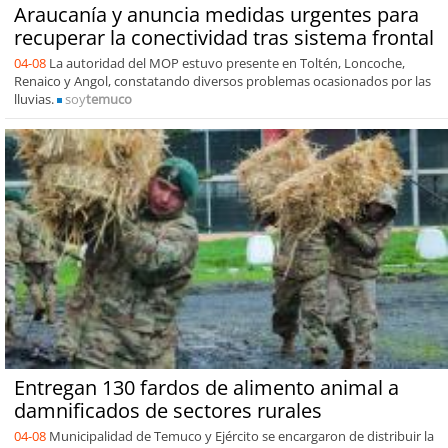
Araucanía y anuncia medidas urgentes para
recuperar la conectividad tras sistema frontal
04-08
La autoridad del MOP estuvo presente en Toltén, Loncoche,
Renaico y Angol, constatando diversos problemas ocasionados por las
lluvias.
soy
temuco
Entregan 130 fardos de alimento animal a
damnificados de sectores rurales
04-08
Municipalidad de Temuco y Ejército se encargaron de distribuir la