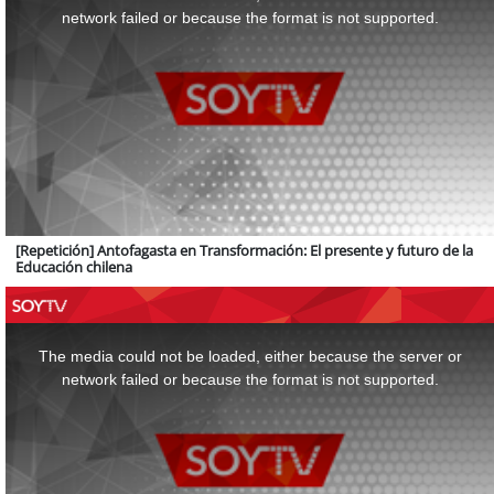
window.
network failed or because the format is not supported.
[Repetición] Antofagasta en Transformación: El presente y futuro de la
Educación chilena
This
is
a
The media could not be loaded, either because the server or
modal
window.
network failed or because the format is not supported.