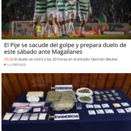
El Pije se sacude del golpe y prepara duelo de
este sábado ante Magallanes
05-08
El duelo se vivirá a las 20 horas en el estadio Germán Becker.
soy
temuco