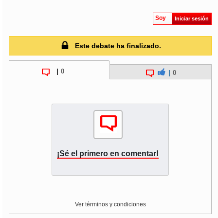
Soy
Iniciar sesión
soy
puertomontt
soy
chiloé
Este debate ha finalizado.
|
0
|
0
¡Sé el primero en comentar!
Ver términos y condiciones