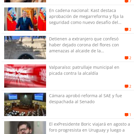
7
En cadena nacional: Kast destaca
aprobación de megarreforma y fija la
seguridad como nuevo desafío del
Gobierno
2
Detienen a extranjero que confesó
haber dejado corona del flores con
amenazas al alcaide de la
exPenitenciaría
2
Valparaíso: patrullaje municipal en
picada contra la alcaldía
2
Cámara aprobó reforma al SAE y fue
despachada al Senado
1
El exPresidente Boric viajará en agosto a
foro progresista en Uruguay y luego a