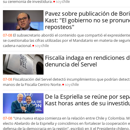
su ceremonia de investidura.
soy
chile
Pavez sobre publicación de Bori
Kast: "El gobierno no se pronun
reposteos"
07-08
El subsecretario abordó el contenido que compartió el expresidente
se cuestionaba las cifras utilizadas por el Mandatario en materia de segur
cadena nacional.
soy
chile
Fiscalía indaga en rendiciones 
denuncia del Servel
07-08
Fiscalización del Servel detectó incumplimientos que podrían detecta
manos de la Fiscalía Centro Norte.
soy
chile
De la Espriella se reúne por sep
Kast horas antes de su investid
07-08
"Una nueva etapa comienza en la relación entre Chile y Colombia. M
electo Abelardo de la Espriella y coincidimos en fortalecer la cooperación
defensa de la democracia en la región”, escribió en X el Presidente chileno.