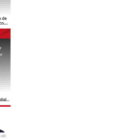
n de
co,
r
or
.
dial
 60: