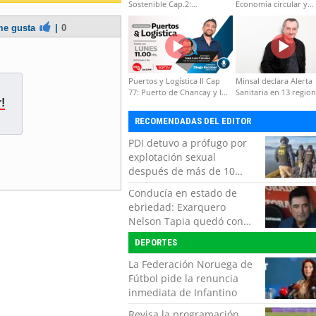
Sostenible Cap.2:
Economía circular y
Educación ambiental y
desarrollo regional
formación de capacidades
e gusta
|
0
técnicas
Puertos y Logística II Cap
Minsal declara Alerta
77: Puerto de Chancay y la
Sanitaria en 13 regio
!
competitividad de Chile
por virus hanta
RECOMENDADAS DEL EDITOR
PDI detuvo a prófugo por
explotación sexual
después de más de 10
horas de navegación en la
Conducía en estado de
zona austral
ebriedad: Exarquero
Nelson Tapia quedó con
lesiones graves tras
DEPORTES
accidente vehicular
La Federación Noruega de
Fútbol pide la renuncia
inmediata de Infantino
Revisa la programación