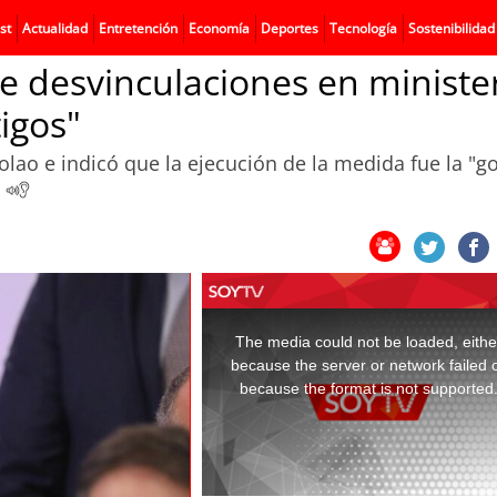
st
Actualidad
Entretención
Economía
Deportes
Tecnología
Sostenibilidad
de desvinculaciones en ministe
tigos"
lao e indicó que la ejecución de la medida fue la "g
.
This
is
a
The media could not be loaded, eithe
modal
window.
because the server or network failed 
because the format is not supported