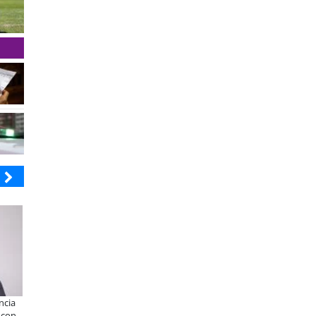
ULTRAPORT
BANCO DE CHILE
ncia
Estudiantes de la UCN desarrollan
Educación y colaboración públi
 con
tecnología para modernizar la
privada se toman La Araucanía