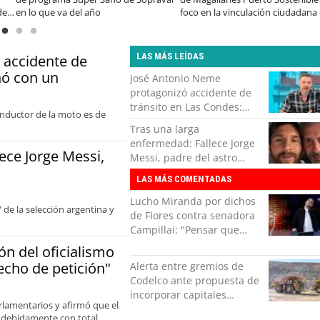
de
en lo que va del año
foco en la vinculación ciudadana
LAS MÁS LEÍDAS
 accidente de
nó con un
José Antonio Neme
protagonizó accidente de
tránsito en Las Condes:
conductor de la moto es de
Colisionó con un
Tras una larga
motociclista
enfermedad: Fallece Jorge
ece Jorge Messi,
Messi, padre del astro
argentino
LAS MÁS COMENTADAS
Lucho Miranda por dichos
 de la selección argentina y
de Flores contra senadora
Campillai: "Pensar que
todo se consigue por pena
n del oficialismo
es una forma de quitar
echo de petición"
Alerta entre gremios de
dignidad"
Codelco ante propuesta de
incorporar capitales
arlamentarios y afirmó que el
privados
r debidamente con total