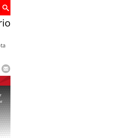
rio
ota
r
or
.