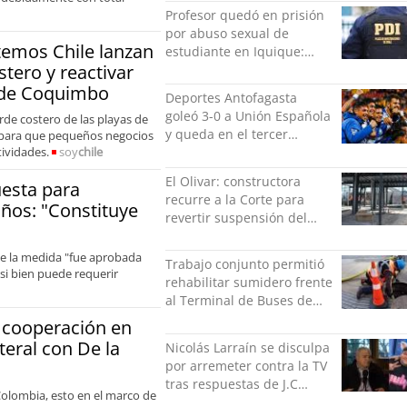
Profesor quedó en prisión
por abuso sexual de
temos Chile lanzan
estudiante en Iquique:
stero y reactivar
grabó los hechos
 de Coquimbo
Deportes Antofagasta
goleó 3-0 a Unión Española
rde costero de las playas de
y queda en el tercer
 para que pequeños negocios
tividades.
soy
chile
puesto de la Liga del
Ascenso
El Olivar: constructora
esta para
recurre a la Corte para
años: "Constituye
revertir suspensión del
Minvu
que la medida "fue aprobada
Trabajo conjunto permitió
si bien puede requerir
rehabilitar sumidero frente
al Terminal de Buses de
Puerto Montt
a cooperación en
teral con De la
Nicolás Larraín se disculpa
por arremeter contra la TV
tras respuestas de J.C
Colombia, esto en el marco de
Rodríguez y Danilo 21