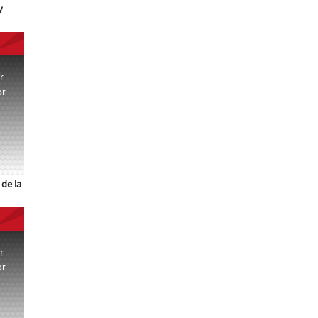
y
r
or
.
de la
r
or
.