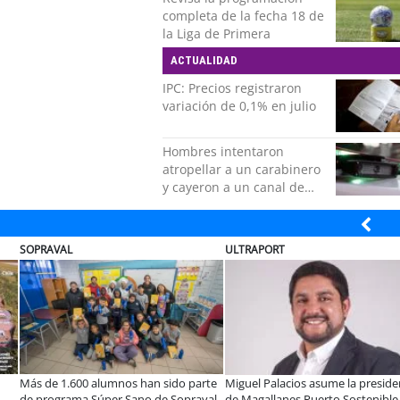
completa de la fecha 18 de
la Liga de Primera
ACTUALIDAD
IPC: Precios registraron
variación de 0,1% en julio
Hombres intentaron
atropellar a un carabinero
y cayeron a un canal de
regadío en Peñalolén
SOPRAVAL
ULTRAPORT
Más de 1.600 alumnos han sido parte
Miguel Palacios asume la preside
de programa Súper Sano de Sopraval
de Magallanes Puerto Sostenible