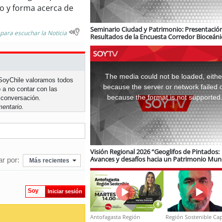
do y forma acerca de
Seminario Ciudad y Patrimonio: Presentació
 para escuchar la Noticia
Resultados de la Encuesta Corredor Bioceáni
logística e infraestructura ferroviaria
This
is
a
The media could not be loaded, eithe
modal
n SoyChile valoramos todos
window.
because the server or network failed 
 a no contar con las
because the format is not supported
 conversación.
entario.
Visión Regional 2026 “Geoglifos de Pintados:
Avances y desafíos hacia un Patrimonio Mun
r por:
Más recientes
de Unesco”
Soy
Iniciar sesión
Antofagasta Región
Región Sostenible Cap