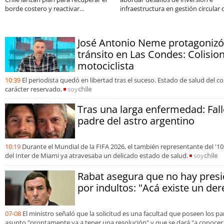
borde costero y reactivar
infraestructura en gestión circular 
emprendimientos en la Región de
residuos
Coquimbo
José Antonio Neme protagonizó
tránsito en Las Condes: Colisio
motociclista
10:39
El periodista quedó en libertad tras el suceso. Estado de salud del 
carácter reservado.
soy
chile
Tras una larga enfermedad: Fall
padre del astro argentino
10:19
Durante el Mundial de la FIFA 2026, el también representante del '10'
del Inter de Miami ya atravesaba un delicado estado de salud.
soy
chile
Rabat asegura que no hay presió
por indultos: "Acá existe un der
07-08
El ministro señaló que la solicitud es una facultad que poseen los p
asunto "prontamente va a tener una resolución" y que se dará "a conoce