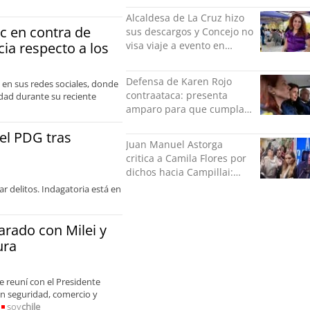
Alcaldesa de La Cruz hizo
c en contra de
sus descargos y Concejo no
cia respecto a los
visa viaje a evento en
México: comparó
grabación con abuso
Defensa de Karen Rojo
 en sus redes sociales, donde
sexual infantil
contraataca: presenta
idad durante su reciente
amparo para que cumpla
el resto de su pena en
del PDG tras
libertad
Juan Manuel Astorga
critica a Camila Flores por
dichos hacia Campillai:
"'Señora de feria' debería
r delitos. Indagatoria está en
ser un elogio"
arado con Milei y
ura
e reuní con el Presidente
 en seguridad, comercio y
soy
chile