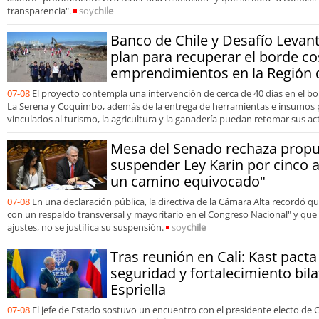
transparencia".
soy
chile
Banco de Chile y Desafío Levan
plan para recuperar el borde co
emprendimientos en la Región
07-08
El proyecto contempla una intervención de cerca de 40 días en el bo
La Serena y Coquimbo, además de la entrega de herramientas e insumos
vinculados al turismo, la agricultura y la ganadería puedan retomar sus ac
Mesa del Senado rechaza propu
suspender Ley Karin por cinco 
un camino equivocado"
07-08
En una declaración pública, la directiva de la Cámara Alta recordó 
con un respaldo transversal y mayoritario en el Congreso Nacional" y que 
ajustes, no se justifica su suspensión.
soy
chile
Tras reunión en Cali: Kast pact
seguridad y fortalecimiento bila
Espriella
07-08
El jefe de Estado sostuvo un encuentro con el presidente electo de 