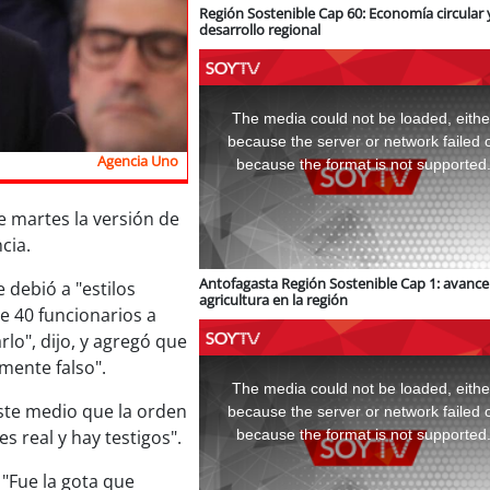
Región Sostenible Cap 60: Economía circular 
desarrollo regional
This
is
a
The media could not be loaded, eithe
modal
window.
because the server or network failed 
Agencia Uno
because the format is not supported
te martes la versión de
cia.
Antofagasta Región Sostenible Cap 1: avance 
 debió a "estilos
agricultura en la región
de 40 funcionarios a
lo", dijo, y agregó que
This
lmente falso".
is
a
The media could not be loaded, eithe
modal
window.
ste medio que la orden
because the server or network failed 
because the format is not supported
s real y hay testigos".
 "Fue la gota que