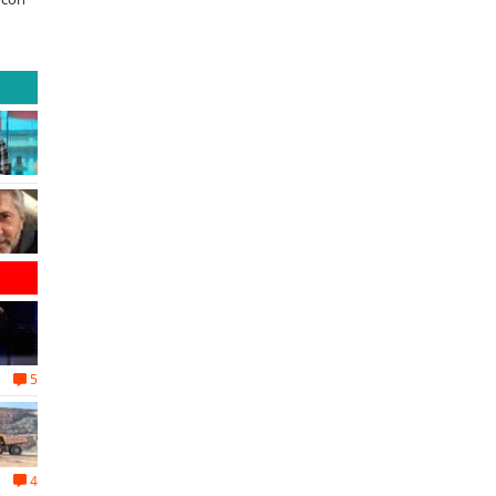
operación de Ultraport Coquimbo
encuentro reunió a líderes par
abordar las brechas y oportun
5
4