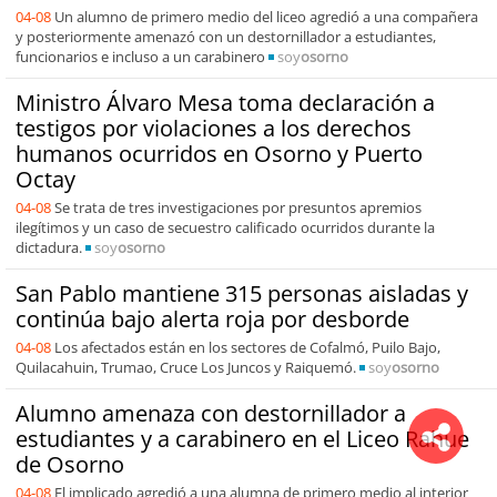
04-08
Un alumno de primero medio del liceo agredió a una compañera
y posteriormente amenazó con un destornillador a estudiantes,
funcionarios e incluso a un carabinero
soy
osorno
Ministro Álvaro Mesa toma declaración a
testigos por violaciones a los derechos
humanos ocurridos en Osorno y Puerto
Octay
04-08
Se trata de tres investigaciones por presuntos apremios
ilegítimos y un caso de secuestro calificado ocurridos durante la
dictadura.
soy
osorno
San Pablo mantiene 315 personas aisladas y
continúa bajo alerta roja por desborde
04-08
Los afectados están en los sectores de Cofalmó, Puilo Bajo,
Quilacahuin, Trumao, Cruce Los Juncos y Raiquemó.
soy
osorno
Alumno amenaza con destornillador a
estudiantes y a carabinero en el Liceo Rahue
de Osorno
04-08
El implicado agredió a una alumna de primero medio al interior