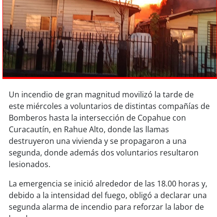
Sostenibilidad
soy
chile
soy
arica
soy
iquique
Un incendio de gran magnitud movilizó la tarde de
soy
calama
este miércoles a voluntarios de distintas compañías de
Bomberos hasta la intersección de Copahue con
soy
antofagasta
Curacautín, en Rahue Alto, donde las llamas
destruyeron una vivienda y se propagaron a una
soy
copiapó
segunda, donde además dos voluntarios resultaron
lesionados.
soy
valparaíso
La emergencia se inició alrededor de las 18.00 horas y,
debido a la intensidad del fuego, obligó a declarar una
soy
quillota
segunda alarma de incendio para reforzar la labor de