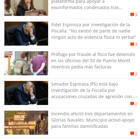
plataforma para apoyar a
exuniformados condenados tras
estallido social
3
Fidel Espinoza por investigación de la
Fiscalía: "No existió de parte de nadie
ningún acto de violencia física ni verbal"
3
Prófugo por fraude al fisco fue detenido
en las oficinas del SII de Puerto Montt
mientras pedía más facturas
2
Senador Espinoza (PS) está bajo
investigación de la Fiscalía por
acusaciones cruzadas de agresión con
su pareja
2
Incendio afectó tres departamentos en
Glorias Navales: Municipio activó apoyo
para familias damnificadas
2