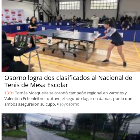
Osorno logra dos clasificados al Nacional de
Tenis de Mesa Escolar
13:01
Tomás Mosqueira se coronó campeón regional en varones y
Valentina Echenleitner obtuvo el segundo lugar en damas, por lo que
ambos aseguraron su cupo.
soy
osorno