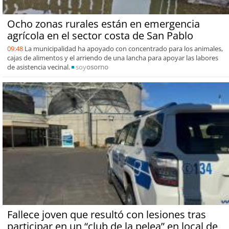
Ocho zonas rurales están en emergencia
agrícola en el sector costa de San Pablo
09:48
La municipalidad ha apoyado con concentrado para los animales,
cajas de alimentos y el arriendo de una lancha para apoyar las labores
de asistencia vecinal.
soy
osorno
Fallece joven que resultó con lesiones tras
participar en un “club de la pelea” en local de