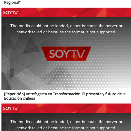
Regional"
This
is
a
The media could not be loaded, either because the server or
modal
window.
network failed or because the format is not supported.
[Repetición] Antofagasta en Transformación: El presente y futuro de la
Educación chilena
This
is
a
The media could not be loaded, either because the server or
modal
window.
network failed or because the format is not supported.