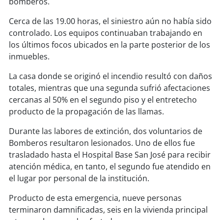
bomberos.
soy
sanantonio
Cerca de las 19.00 horas, el siniestro aún no había sido
soy
chillán
controlado. Los equipos continuaban trabajando en
los últimos focos ubicados en la parte posterior de los
soy
sancarlos
inmuebles.
soy
talcahuano
La casa donde se originó el incendio resultó con daños
totales, mientras que una segunda sufrió afectaciones
soy
concepción
cercanas al 50% en el segundo piso y el entretecho
producto de la propagación de las llamas.
soy
coronel
Durante las labores de extinción, dos voluntarios de
Bomberos resultaron lesionados. Uno de ellos fue
soy
arauco
trasladado hasta el Hospital Base San José para recibir
atención médica, en tanto, el segundo fue atendido en
soy
temuco
el lugar por personal de la institución.
soy
valdivia
Producto de esta emergencia, nueve personas
terminaron damnificadas, seis en la vivienda principal
soy
osorno