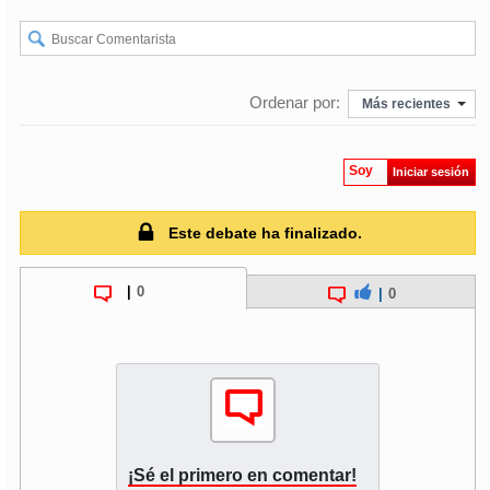
Ordenar por:
Más recientes
Soy
Iniciar sesión
Este debate ha finalizado.
|
0
|
0
¡Sé el primero en comentar!