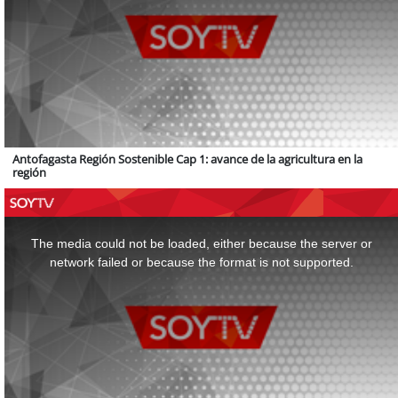
Antofagasta Región Sostenible Cap 1: avance de la agricultura en la
región
This
is
a
The media could not be loaded, either because the server or
modal
window.
network failed or because the format is not supported.