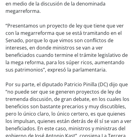
soy
sanantonio
en medio de la discusión de la denominada
megarreforma.
soy
chillán
“Presentamos un proyecto de ley que tiene que ver
soy
sancarlos
con la megarreforma que se está tramitando en el
Senado, porque lo que vimos son conflictos de
soy
talcahuano
intereses, en donde ministros se van a ver
beneficiados cuando termine el trámite legislativo de
soy
concepción
la mega reforma, para los súper ricos, aumentando
sus patrimonios”, expresó la parlamentaria.
soy
coronel
Por su parte, el diputado Patricio Pinilla (DC) dijo que
soy
arauco
“no puede ser que se generen proyectos de ley de
tremenda discusión, de gran debate, en los cuales los
soy
temuco
beneficios son bastante precarios y muy discutibles,
pero lo único claro, lo único certero, es que quienes
los impulsan, quienes están detrás de él sí se van a ver
soy
valdivia
beneficiados. En este caso, ministros y ministras del
gobierno de José Antonio Kast”, consigna La Tercera.
soy
osorno