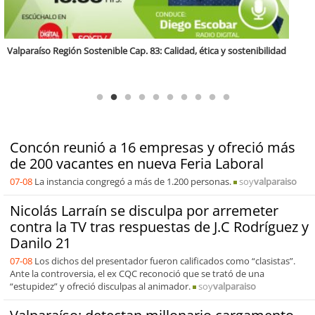
Antofagasta Región Sostenible Cap.2: Educación ambiental y formación
de capacidades técnicas
Concón reunió a 16 empresas y ofreció más
de 200 vacantes en nueva Feria Laboral
07-08
La instancia congregó a más de 1.200 personas.
soy
valparaiso
Nicolás Larraín se disculpa por arremeter
contra la TV tras respuestas de J.C Rodríguez y
Danilo 21
07-08
Los dichos del presentador fueron calificados como “clasistas”.
Ante la controversia, el ex CQC reconoció que se trató de una
“estupidez” y ofreció disculpas al animador.
soy
valparaiso