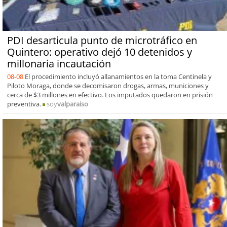
PDI desarticula punto de microtráfico en
Quintero: operativo dejó 10 detenidos y
millonaria incautación
08-08
El procedimiento incluyó allanamientos en la toma Centinela y
Piloto Moraga, donde se decomisaron drogas, armas, municiones y
cerca de $3 millones en efectivo. Los imputados quedaron en prisión
preventiva.
soy
valparaiso