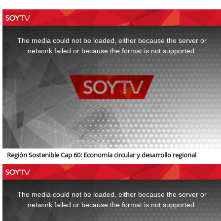
This
is
a
The media could not be loaded, either because the server or
modal
window.
network failed or because the format is not supported.
Región Sostenible Cap 60: Economía circular y desarrollo regional
This
is
a
The media could not be loaded, either because the server or
modal
window.
network failed or because the format is not supported.