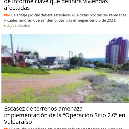
de informe clave que definirá viviendas
afectadas
08-08
Peritaje judicial deberá establecer qué casas podrán ser reparadas
y cuáles tendrán que ser demolidas tras el megaincendio de 2024.
soy
valparaiso
Escasez de terrenos amenaza
implementación de la “Operación Sitio 2.0” en
Valparaíso
08-08
Estudio de Déficit Cero detectó solo 107 hectáreas con potencial