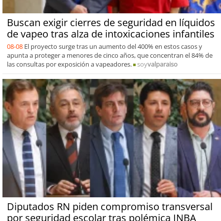
Buscan exigir cierres de seguridad en líquidos
de vapeo tras alza de intoxicaciones infantiles
08-08
El proyecto surge tras un aumento del 400% en estos casos y
apunta a proteger a menores de cinco años, que concentran el 84% de
las consultas por exposición a vapeadores.
soy
valparaiso
Diputados RN piden compromiso transversal
por seguridad escolar tras polémica INBA