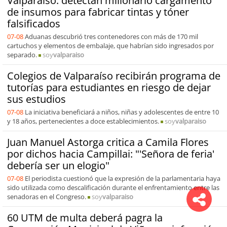
Valparaíso: detectan millonario cargamento
de insumos para fabricar tintas y tóner
falsificados
07-08
Aduanas descubrió tres contenedores con más de 170 mil
cartuchos y elementos de embalaje, que habrían sido ingresados por
separado.
soy
valparaiso
Colegios de Valparaíso recibirán programa de
tutorías para estudiantes en riesgo de dejar
sus estudios
07-08
La iniciativa beneficiará a niños, niñas y adolescentes de entre 10
y 18 años, pertenecientes a doce establecimientos.
soy
valparaiso
Juan Manuel Astorga critica a Camila Flores
por dichos hacia Campillai: "'Señora de feria'
debería ser un elogio"
07-08
El periodista cuestionó que la expresión de la parlamentaria haya
sido utilizada como descalificación durante el enfrentamiento entre las
senadoras en el Congreso.
soy
valparaiso
60 UTM de multa deberá pagra la