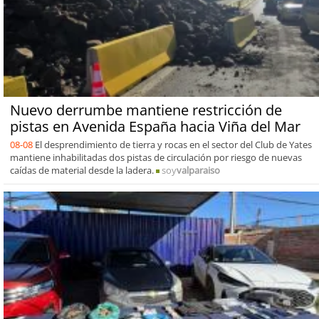
Nuevo derrumbe mantiene restricción de
pistas en Avenida España hacia Viña del Mar
08-08
El desprendimiento de tierra y rocas en el sector del Club de Yates
mantiene inhabilitadas dos pistas de circulación por riesgo de nuevas
caídas de material desde la ladera.
soy
valparaiso