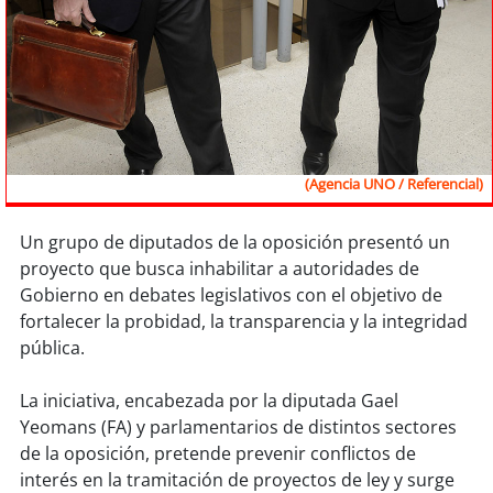
Sostenibilidad
soy
chile
soy
arica
soy
iquique
(Agencia UNO / Referencial)
soy
calama
Un grupo de diputados de la oposición presentó un
proyecto que busca inhabilitar a autoridades de
soy
antofagasta
Gobierno en debates legislativos con el objetivo de
fortalecer la probidad, la transparencia y la integridad
soy
copiapó
pública.
soy
valparaíso
La iniciativa, encabezada por la diputada Gael
Yeomans (FA) y parlamentarios de distintos sectores
soy
quillota
de la oposición, pretende prevenir conflictos de
interés en la tramitación de proyectos de ley y surge