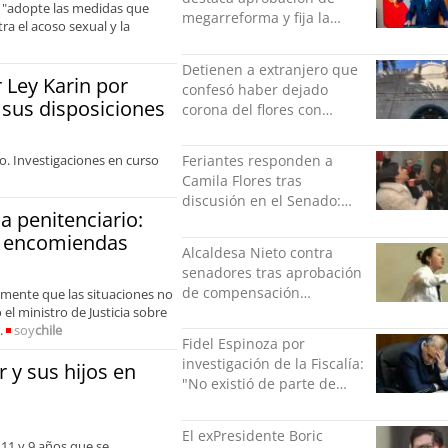
 y "adopte las medidas que
megarreforma y fija la
a el acoso sexual y la
seguridad como nuevo
desafío del Gobierno
Detienen a extranjero que
Ley Karin por
confesó haber dejado
 sus disposiciones
corona del flores con
amenazas al alcaide de la
exPenitenciaría
o. Investigaciones en curso
Feriantes responden a
Camila Flores tras
discusión en el Senado:
a penitenciario:
“Ser mujer de feria es un
de encomiendas
orgullo”
Alcaldesa Nieto contra
senadores tras aprobación
de compensación
mente que las situaciones no
el ministro de Justicia sobre
municipal: "Gobierno
.
soy
chile
indolente"
Fidel Espinoza por
investigación de la Fiscalía:
 y sus hijos en
"No existió de parte de
nadie ningún acto de
violencia física ni verbal"
El exPresidente Boric
 11 y 9 años que se