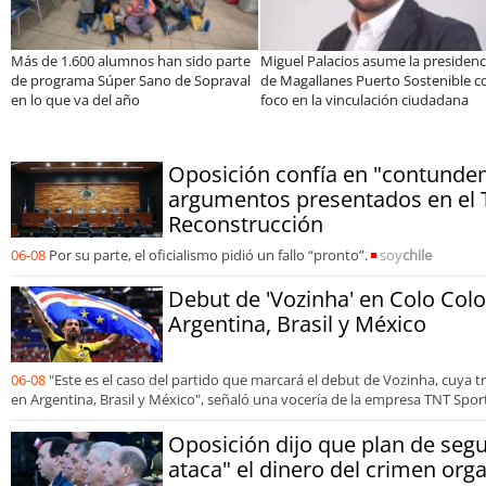
parte
Miguel Palacios asume la presidencia
Estudiantes de la UCN desarro
raval
de Magallanes Puerto Sostenible con
tecnología para modernizar la
foco en la vinculación ciudadana
operación de Ultraport Coqu
Oposición confía en "contunden
argumentos presentados en el 
Reconstrucción
06-08
Por su parte, el oficialismo pidió un fallo “pronto”.
soy
chile
Debut de 'Vozinha' en Colo Colo
Argentina, Brasil y México
06-08
"Este es el caso del partido que marcará el debut de Vozinha, cuya 
en Argentina, Brasil y México", señaló una vocería de la empresa TNT Spor
Oposición dijo que plan de segu
ataca" el dinero del crimen org