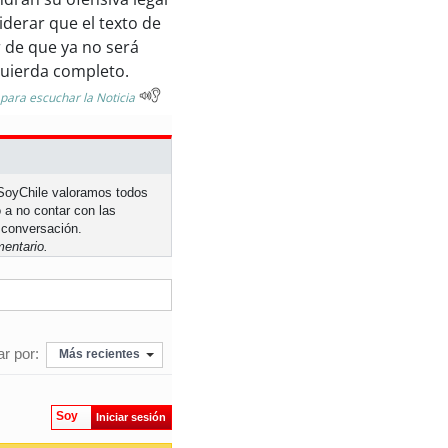
derar que el texto de
r de que ya no será
zquierda completo.
 para escuchar la Noticia
n SoyChile valoramos todos
 a no contar con las
 conversación.
entario.
r por:
Más recientes
Soy
Iniciar sesión