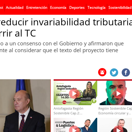
st
Actualidad
Entretención
Economía
Deportes
Tecnología
Sostenibilidad
ucir invariabilidad tributari
rir al TC
ado a un consenso con el Gobierno y afirmaron que
e al considerar que el texto del proyecto tiene
Antofagasta Región
Región Sostenible Cap
Sostenible Cap.2:
Economía circular y
Educación ambiental y
desarrollo regional
formación de capacidades
técnicas