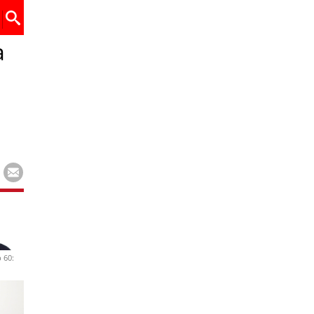
a
 60: