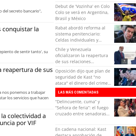
Debut de 'Vozinha' en Colo
 del secreto bancario",
Colo se verá en Argentina,
Brasil y México
s conquistar la
Rabat abordó reforma al
sistema penitenciario:
Celdas individuales y
control de encomiendas
Chile y Venezuela
piento de sentir tanto', su
oficializaron la reapertura
de sus relaciones
consulares
la reapertura de sus
Oposición dijo que plan de
seguridad de Kast "no
ataca" el dinero del crimen
organizado
ra nos ponemos a trabajar
LAS MÁS COMENTADAS
star los servicios que hacen
“Delincuente, cuma” y
“Señora de feria”: el fuego
cruzado entre senadoras
la colectividad a
Flores y Campillai en el
uncia por VIF
Senado
En cadena nacional: Kast
destaca aprobación de