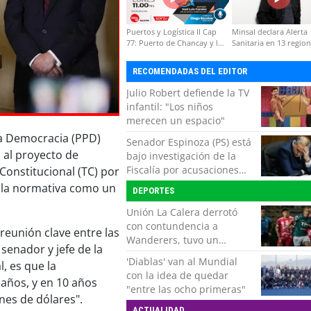
Puertos y Logística II Cap
Minsal declara Alerta
77: Puerto de Chancay y la
Sanitaria en 13 regio
competitividad de Chile
por virus hanta
RECOMENDADAS DEL EDITOR
Julio Robert defiende la TV
infantil: "Los niños
merecen un espacio"
la Democracia (PPD)
Senador Espinoza (PS) está
 al proyecto de
bajo investigación de la
Fiscalía por acusaciones
Constitucional (TC) por
cruzadas de agresión con
 a la normativa como un
DEPORTES
su pareja
Unión La Calera derrotó
con contundencia a
reunión clave entre las
Wanderers, tuvo un
senador y jefe de la
respiro y clasificó en Copa
'Diablas' van al Mundial
l, es que la
Chile
con la idea de quedar
0 años, y en 10 años
"entre las ocho primeras"
nes de dólares".
ACTUALIDAD