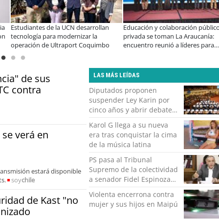
llan
Educación y colaboración público-
Llaman a interiorizarse de lo
privada se toman La Araucanía:
programas de estudios para
imbo
encuentro reunió a líderes para
informado al SAE
abordar las brechas y oportunidades
LAS MÁS LEÍDAS
cia" de sus
TC contra
Diputados proponen
suspender Ley Karin por
cinco años y abrir debate
sobre sus disposiciones
Karol G llega a su nueva
 se verá en
era tras conquistar la cima
de la música latina
PS pasa al Tribunal
Supremo de la colectividad
transmisión estará disponible
a senador Fidel Espinoza
ts.
soy
chile
tras denuncia por VIF
Violenta encerrona contra
ridad de Kast "no
mujer y sus hijos en Maipú
anizado