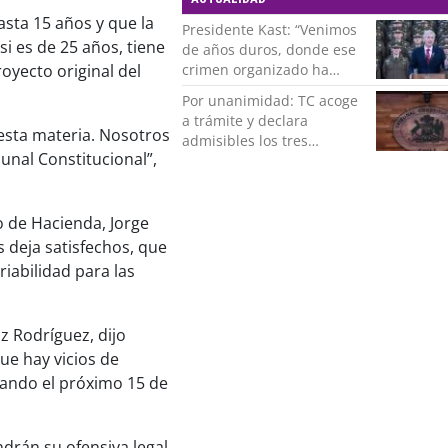
asta 15 años y que la
Presidente Kast: “Venimos
si es de 25 años, tiene
de años duros, donde ese
oyecto original del
crimen organizado ha
ocupado un lugar que no
Por unanimidad: TC acoge
le corresponde”
a trámite y declara
esta materia. Nosotros
admisibles los tres
unal Constitucional”,
requerimientos de la
oposición contra la
megarreforma
o de Hacienda, Jorge
 deja satisfechos, que
riabilidad para las
z Rodríguez, dijo
ue hay vicios de
tando el próximo 15 de
drán su ofensiva legal