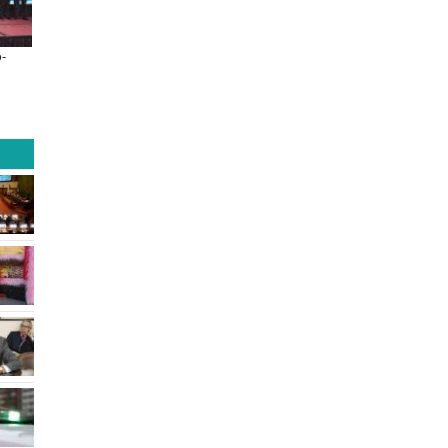
s
De una cocina familiar a un equipo de
Claves para comprar
 postular
10 personas: el crecimiento de Inkillay
electrodomésticos durante
apoyado por Minera El Abra
Sale