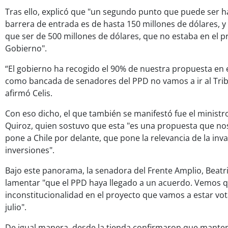
Tras ello, explicó que "un segundo punto que puede ser h
barrera de entrada es de hasta 150 millones de dólares, y 
que ser de 500 millones de dólares, que no estaba en el pr
Gobierno".
“El gobierno ha recogido el 90% de nuestra propuesta en 
como bancada de senadores del PPD no vamos a ir al Trib
afirmó Celis.
Con eso dicho, el que también se manifestó fue el ministr
Quiroz, quien sostuvo que esta "es una propuesta que nos
pone a Chile por delante, que pone la relevancia de la inva
inversiones".
Bajo este panorama, la senadora del Frente Amplio, Beatri
lamentar "que el PPD haya llegado a un acuerdo. Vemos q
inconstitucionalidad en el proyecto que vamos a estar vo
julio".
De igual manera, desde la tienda confirmaron que manten