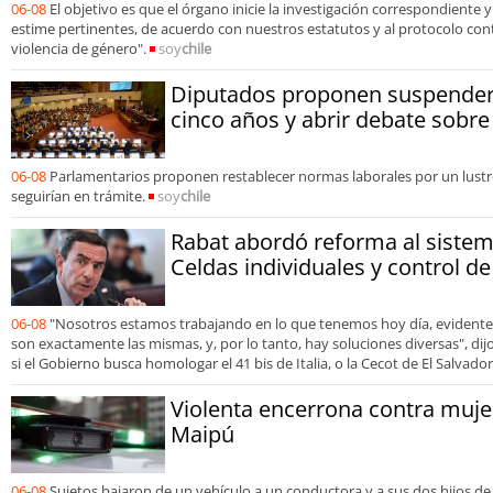
06-08
El objetivo es que el órgano inicie la investigación correspondiente
estime pertinentes, de acuerdo con nuestros estatutos y al protocolo contr
violencia de género".
soy
chile
Diputados proponen suspender 
cinco años y abrir debate sobre
06-08
Parlamentarios proponen restablecer normas laborales por un lustr
seguirían en trámite.
soy
chile
Rabat abordó reforma al sistem
Celdas individuales y control 
06-08
"Nosotros estamos trabajando en lo que tenemos hoy día, evidente
son exactamente las mismas, y, por lo tanto, hay soluciones diversas", dijo 
si el Gobierno busca homologar el 41 bis de Italia, o la Cecot de El Salvador
Violenta encerrona contra mujer
Maipú
06-08
Sujetos bajaron de un vehículo a un conductora y a sus dos hijos de