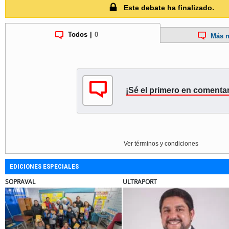
Este debate ha finalizado.
Todos
|
0
Más m
¡Sé el primero en comentar
Ver términos y condiciones
EDICIONES ESPECIALES
ULTRAPORT
ULTRAPORT