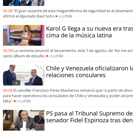
06-08
"El gran ausente de esta megarreforma de seguridad es el alzamiento
afirmó el diputado Raúl Soto.
soy
chile
Karol G llega a su nueva era tra
cima de la música latina
06-08
La cantante anunció el lanzamiento, este 7 de agosto, de 'No me arre
sexto álbum de estudio.
soy
chile
Chile y Venezuela oficializaron 
relaciones consulares
06-08
El canciller Francisco Pérez Mackenna remarcó que "a partir de aho
para hacer operativos los consulados de Chile y Venezuela y poder así pre
falta".
soy
chile
PS pasa al Tribunal Supremo de 
senador Fidel Espinoza tras den