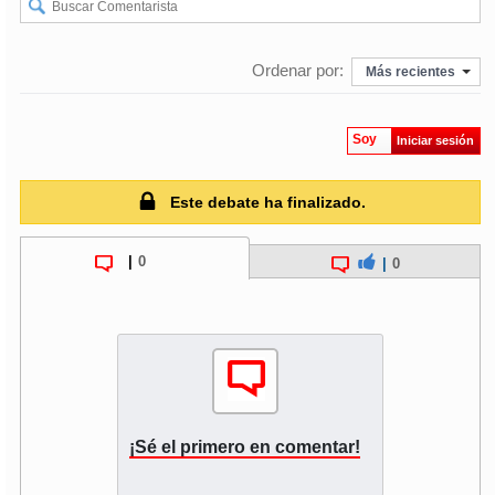
Ordenar por:
Más recientes
Soy
Iniciar sesión
Este debate ha finalizado.
|
0
|
0
¡Sé el primero en comentar!