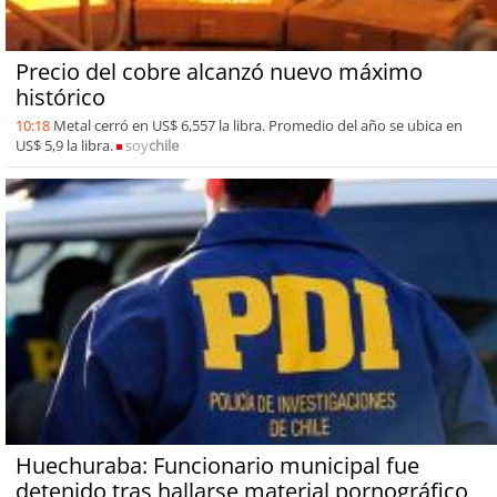
Precio del cobre alcanzó nuevo máximo
histórico
10:18
Metal cerró en US$ 6,557 la libra. Promedio del año se ubica en
US$ 5,9 la libra.
soy
chile
Huechuraba: Funcionario municipal fue
detenido tras hallarse material pornográfico