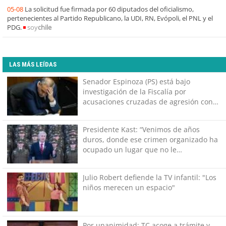
05-08
La solicitud fue firmada por 60 diputados del oficialismo,
pertenecientes al Partido Republicano, la UDI, RN, Evópoli, el PNL y el
PDG.
soy
chile
LAS MÁS LEÍDAS
Senador Espinoza (PS) está bajo
investigación de la Fiscalía por
acusaciones cruzadas de agresión con
su pareja
Presidente Kast: “Venimos de años
duros, donde ese crimen organizado ha
ocupado un lugar que no le
corresponde”
Julio Robert defiende la TV infantil: "Los
niños merecen un espacio"
Por unanimidad: TC acoge a trámite y