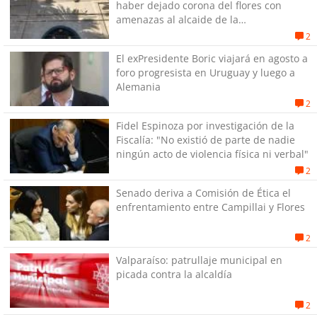
haber dejado corona del flores con
amenazas al alcaide de la
exPenitenciaría
2
El exPresidente Boric viajará en agosto a
foro progresista en Uruguay y luego a
Alemania
2
Fidel Espinoza por investigación de la
Fiscalía: "No existió de parte de nadie
ningún acto de violencia física ni verbal"
2
Senado deriva a Comisión de Ética el
enfrentamiento entre Campillai y Flores
2
Valparaíso: patrullaje municipal en
picada contra la alcaldía
2