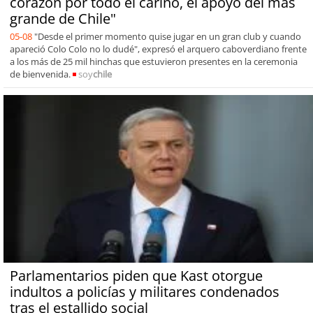
corazón por todo el cariño, el apoyo del más
grande de Chile"
05-08
"Desde el primer momento quise jugar en un gran club y cuando
apareció Colo Colo no lo dudé", expresó el arquero caboverdiano frente
a los más de 25 mil hinchas que estuvieron presentes en la ceremonia
de bienvenida.
soy
chile
Parlamentarios piden que Kast otorgue
indultos a policías y militares condenados
tras el estallido social