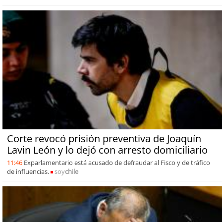
Corte revocó prisión preventiva de Joaquín
Lavin León y lo dejó con arresto domiciliario
11:46
Exparlamentario está acusado de defraudar al Fisco y de tráfico
de influencias.
soy
chile