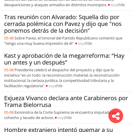
desapariciones y ataques armados en distintos municipios.
soy
chile
Tras reunión con Alvarado: Squella dio por
cerrada polémica con Pavez y dijo que "nos
ponemos detrás de la decisión"
05-08
Sobre Pavez, el timonel del Partido Republicano comentó que
"tengo una muy buena impresión de él".
soy
chile
Kast y aprobación de la megarreforma: “Hay
un antes y un después”
05-08
Presidente celebró el despacho del proyecto y dijo que la
iniciativa “es un todo: la reconstrucción material, la reconstrucción
institucional, la certeza jurídica, la competitividad tributaria y la
facilitación regulatoria”.
soy
chile
Exjueza Vivanco declara ante Carabineros por
Trama Bielorrusa
05-08
Exministra de la Corte Suprema se encuentra imputada por
cohecho y lavado de activos.
soy
chile
Hombre extranjero intentó quemar a su