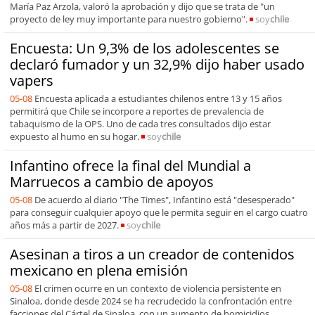
María Paz Arzola, valoró la aprobación y dijo que se trata de "un
proyecto de ley muy importante para nuestro gobierno".
soy
chile
Encuesta: Un 9,3% de los adolescentes se
declaró fumador y un 32,9% dijo haber usado
vapers
05-08
Encuesta aplicada a estudiantes chilenos entre 13 y 15 años
permitirá que Chile se incorpore a reportes de prevalencia de
tabaquismo de la OPS. Uno de cada tres consultados dijo estar
expuesto al humo en su hogar.
soy
chile
Infantino ofrece la final del Mundial a
Marruecos a cambio de apoyos
05-08
De acuerdo al diario "The Times", Infantino está "desesperado"
para conseguir cualquier apoyo que le permita seguir en el cargo cuatro
años más a partir de 2027.
soy
chile
Asesinan a tiros a un creador de contenidos
mexicano en plena emisión
05-08
El crimen ocurre en un contexto de violencia persistente en
Sinaloa, donde desde 2024 se ha recrudecido la confrontación entre
facciones del Cártel de Sinaloa, con un aumento de homicidios,