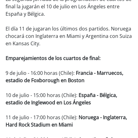
soy
sanantonio
final la jugarán el 10 de julio en Los Ángeles entre
España y Bélgica.
soy
chillán
El día 11 de jugaran los últimos dos partidos. Noruega
soy
sancarlos
chocará con Inglaterra en Miami y Argentina con Suiza
en Kansas City.
soy
talcahuano
Emparejamientos de los cuartos de final:
soy
concepción
9 de julio - 16:00 horas (Chile):
Francia - Marruecos,
soy
coronel
estadio de Foxborough en Boston
soy
arauco
10 de julio - 15:00 horas (Chile):
España - Bélgica,
estadio de Inglewood en Los Ángeles
soy
temuco
11 de julio - 17:00 horas (Chile):
Noruega - Inglaterra,
soy
valdivia
Hard Rock Stadium en Miami
soy
osorno