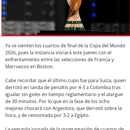
Sostenibilidad
soy
chile
soy
arica
Ya se sienten los cuartos de final de la Copa del Mundo
soy
iquique
2026, pues la instancia iniciará este jueves con el
enfrentamiento entre las selecciones de Francia y
soy
calama
Marruecos en Boston.
soy
antofagasta
Cabe recordar que el último cupo fue para Suiza, quien
derrotó en tanda de penaltis por 4-3 a Colombia tras
soy
copiapó
igualar sin goles en tiempo reglamentario y el alargue
de 30 minutos. Por lo que en la fase de los ocho
soy
valparaíso
mejores chocará con Argentina, que derrotó sobre la
hora, y de remontada por 3-2 a Egipto.
soy
quillota
La segunda jornada de la programación de cuartos de