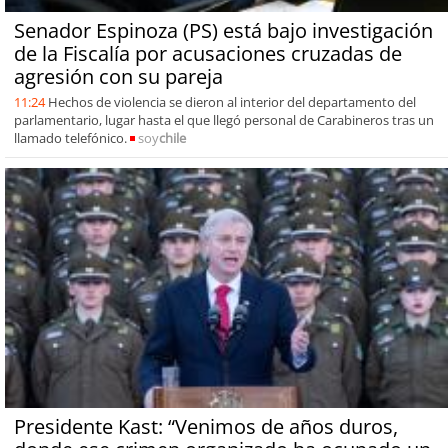
Senador Espinoza (PS) está bajo investigación
de la Fiscalía por acusaciones cruzadas de
agresión con su pareja
11:24
Hechos de violencia se dieron al interior del departamento del
parlamentario, lugar hasta el que llegó personal de Carabineros tras un
llamado telefónico.
soy
chile
Presidente Kast: “Venimos de años duros,