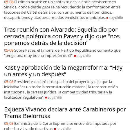
05-08
El crimen ocurre en un contexto de violencia persistente en
Sinaloa, donde desde 2024 se ha recrudecido la confrontación entre
facciones del Cártel de Sinaloa, con un aumento de homicidios,
desapariciones y ataques armados en distintos municipios.
soy
chile
Tras reunión con Alvarado: Squella dio por
cerrada polémica con Pavez y dijo que "nos
ponemos detrás de la decisión"
05-08
Sobre Pavez, el timonel del Partido Republicano comentó que
"tengo una muy buena impresión de él".
soy
chile
Kast y aprobación de la megarreforma: “Hay
un antes y un después”
05-08
Presidente celebró el despacho del proyecto y dijo que la
iniciativa “es un todo: la reconstrucción material, la reconstrucción
institucional, la certeza jurídica, la competitividad tributaria y la
facilitación regulatoria”.
soy
chile
Exjueza Vivanco declara ante Carabineros por
Trama Bielorrusa
05-08
Exministra de la Corte Suprema se encuentra imputada por
cohecho y lavado de activos.
soy
chile