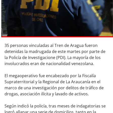
Sostenibilidad
soy
chile
soy
arica
soy
iquique
35 personas vinculadas al Tren de Aragua fueron
detenidas la madrugada de este martes por parte de
soy
calama
la Policía de Investigacione (PDI). La mayoría de los
involucrados eran de nacionalidad venezolana.
soy
antofagasta
El megaoperativo fue encabezado por la Fiscalía
soy
copiapó
Supraterritorial y la Regional de La Araucanía en el
marco de una investigación por delitos de tráfico de
soy
valparaíso
drogas, asociación ilícita y lavado de activos.
soy
quillota
Según indicó la policía, tras meses de indagatorias se
logró allanar una serie de domicilios, tanto en la