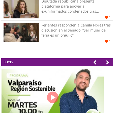
Diputada republicana presenta
plataforma para apoyar a
exuniformados condenados tras
estallido social
1
Feriantes responden a Camila Flores tras
discusión en el Senado: “Ser mujer de
feria es un orgullo”
1
SOYTV