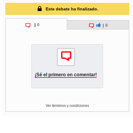
Este debate ha finalizado.
soy
puertomontt
|
0
|
0
soy
chiloé
¡Sé el primero en comentar!
Ver términos y condiciones