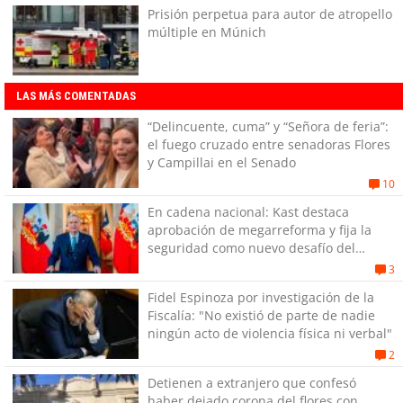
Prisión perpetua para autor de atropello
múltiple en Múnich
LAS MÁS COMENTADAS
“Delincuente, cuma” y “Señora de feria”:
el fuego cruzado entre senadoras Flores
y Campillai en el Senado
10
En cadena nacional: Kast destaca
aprobación de megarreforma y fija la
seguridad como nuevo desafío del
Gobierno
3
Fidel Espinoza por investigación de la
Fiscalía: "No existió de parte de nadie
ningún acto de violencia física ni verbal"
2
Detienen a extranjero que confesó
haber dejado corona del flores con