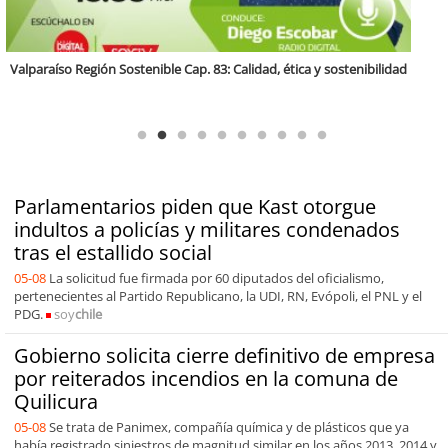
Antofagasta Región Sostenible Cap.2: Educación ambiental y formación
de capacidades técnicas
Parlamentarios piden que Kast otorgue
indultos a policías y militares condenados
tras el estallido social
05-08
La solicitud fue firmada por 60 diputados del oficialismo,
pertenecientes al Partido Republicano, la UDI, RN, Evópoli, el PNL y el
PDG.
soy
chile
Gobierno solicita cierre definitivo de empresa
por reiterados incendios en la comuna de
Quilicura
05-08
Se trata de Panimex, compañía química y de plásticos que ya
había registrado siniestros de magnitud similar en los años 2013, 2014 y