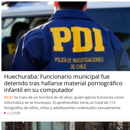
Huechuraba: Funcionario municipal fue
detenido tras hallarse material pornográfico
infantil en su computador
09:32
Se trata de un hombre de 36 años, quien ejercía funciones como
informático en el municipio. El aprehendido tenía un total de 113
fotografías de niños, niñas y adolescentes violentados sexualmente.
soy
chile