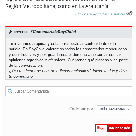
soy
sanantonio
Región Metropolitana, como en La Araucanía.
Click para escuchar la Noticia
soy
chillán
soy
sancarlos
¡Bienvenido
#ComentaristaSoyChile!
Te invitamos a opinar y debatir respecto al contenido de esta
soy
talcahuano
noticia. En SoyChile valoramos todos los comentarios respetuosos
y constructivos y nos guardamos el derecho a no contar con las
soy
concepción
opiniones agresivas y ofensivas. Cuéntanos qué piensas y sé parte
de la conversación.
¿Ya eres lector de nuestros diarios regionales?
Inicia sesión
y deja
soy
coronel
tu comentario.
soy
arauco
soy
temuco
Ordenar por:
Más recientes
soy
valdivia
Soy
Iniciar sesión
soy
osorno