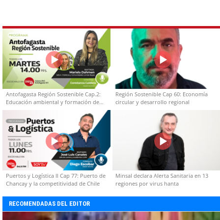
Antofagasta Región Sostenible Cap.2:
Región Sostenible Cap 60: Economía
Educación ambiental y formación de
circular y desarrollo regional
capacidades técnicas
Puertos y Logística II Cap 77: Puerto de
Minsal declara Alerta Sanitaria en 13
Chancay y la competitividad de Chile
regiones por virus hanta
RECOMENDADAS DEL EDITOR