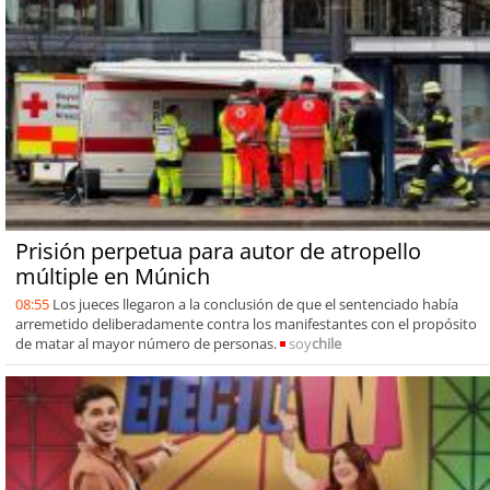
Prisión perpetua para autor de atropello
múltiple en Múnich
08:55
Los jueces llegaron a la conclusión de que el sentenciado había
arremetido deliberadamente contra los manifestantes con el propósito
de matar al mayor número de personas.
soy
chile