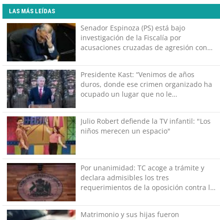
LAS MÁS LEÍDAS
Senador Espinoza (PS) está bajo
investigación de la Fiscalía por
acusaciones cruzadas de agresión con
su pareja
Presidente Kast: “Venimos de años
duros, donde ese crimen organizado ha
ocupado un lugar que no le
corresponde”
Julio Robert defiende la TV infantil: "Los
niños merecen un espacio"
Por unanimidad: TC acoge a trámite y
declara admisibles los tres
requerimientos de la oposición contra la
megarreforma
Matrimonio y sus hijas fueron