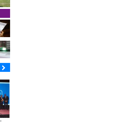
ELECTROLUX
MUTUAL
-
Claves para comprar
A dos años de la Ley Karin:
electrodomésticos durante el Black
especialistas afirman que el de
Sale
consolidar un cambio cultural e