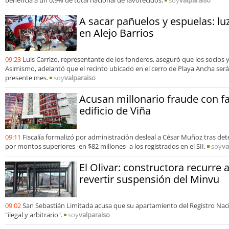
A sacar pañuelos y espuelas: lu
en Alejo Barrios
09:23
Luis Carrizo, representante de los fonderos, aseguró que los socios 
Asimismo, adelantó que el recinto ubicado en el cerro de Playa Ancha será
presente mes.
soy
valparaiso
Acusan millonario fraude con fa
edificio de Viña
09:11
Fiscalía formalizó por administración desleal a César Muñoz tras de
por montos superiores -en $82 millones- a los registrados en el SII.
soy
va
El Olivar: constructora recurre 
revertir suspensión del Minvu
09:02
San Sebastián Limitada acusa que su apartamiento del Registro Nac
"ilegal y arbitrario".
soy
valparaiso