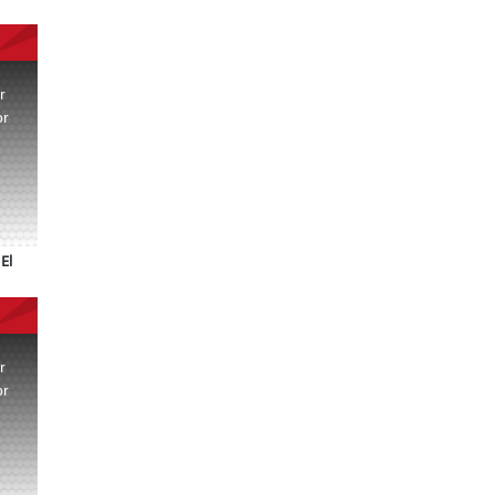
r
or
.
El
r
or
.