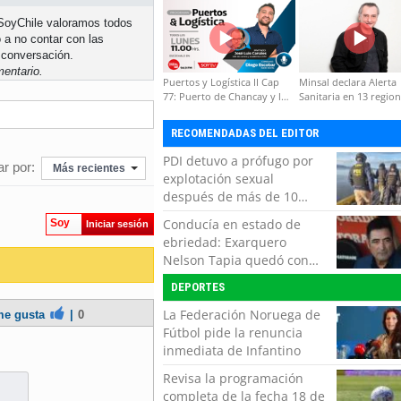
formación de capacidades
n SoyChile valoramos todos
técnicas
 a no contar con las
 conversación.
entario.
Puertos y Logística II Cap
Minsal declara Alerta
77: Puerto de Chancay y la
Sanitaria en 13 regio
competitividad de Chile
por virus hanta
RECOMENDADAS DEL EDITOR
PDI detuvo a prófugo por
r por:
Más recientes
explotación sexual
después de más de 10
horas de navegación en la
Conducía en estado de
Soy
Iniciar sesión
zona austral
ebriedad: Exarquero
Nelson Tapia quedó con
lesiones graves tras
DEPORTES
accidente vehicular
La Federación Noruega de
e gusta
|
0
Fútbol pide la renuncia
inmediata de Infantino
Revisa la programación
completa de la fecha 18 de