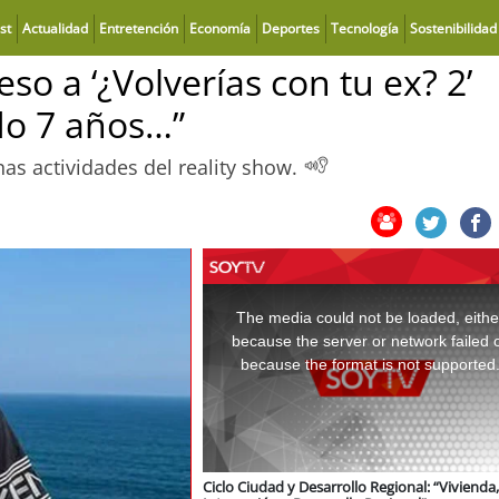
st
Actualidad
Entretención
Economía
Deportes
Tecnología
Sostenibilidad
so a ‘¿Volverías con tu ex? 2’
do 7 años…”
as actividades del reality show.
This
is
a
The media could not be loaded, eithe
modal
window.
because the server or network failed 
because the format is not supported
Ciclo Ciudad y Desarrollo Regional: “Vivienda,