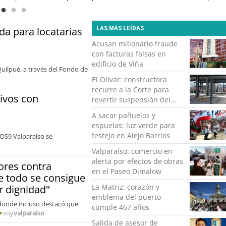
abordar las brechas y oportunid
LAS MÁS LEÍDAS
da para locatarias
Acusan millonario fraude
con facturas falsas en
edificio de Viña
Quilpué, a través del Fondo de
El Olivar: constructora
recurre a la Corte para
ivos con
revertir suspensión del
Minvu
A sacar pañuelos y
espuelas: luz verde para
festejo en Alejo Barrios
 OS9 Valparaíso se
Valparaíso: comercio en
alerta por efectos de obras
ores contra
en el Paseo Dimalow
e todo se consigue
La Matriz: corazón y
r dignidad"
emblema del puerto
, donde incluso destacó que
cumple 467 años
soy
valparaiso
Salida de asesor de