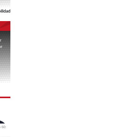
ilidad
r
or
.
 60: