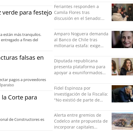
indolente"
Feriantes responden a
z verde para festejo
Camila Flores tras
discusión en el Senado:
“Ser mujer de feria es un
orgullo”
Amparo Noguera demanda
ya están más tranquilos.
al Banco de Chile tras
 entregado a fines del
millonaria estafa: exige
más de $528 millones
cturas falsas en
Diputada republicana
presenta plataforma para
apoyar a exuniformados
condenados tras estallido
tectar pagos a proveedores
social
lparaiso
Fidel Espinoza por
investigación de la Fiscalía:
a la Corte para
"No existió de parte de
nadie ningún acto de
violencia física ni verbal"
Alerta entre gremios de
ional de Constructores es
Codelco ante propuesta de
incorporar capitales
privados