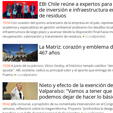
EBI Chile reúne a expertos para
de inversión e infraestructura e
de residuos
10:59
Con ocasión del quinto aniversario de la empresa en el país, represen
academia y especialistas en gestión ambiental analizaron los desafíos loca
infraestructura de largo plazo y avanzar desde la disposición final hacia m
recuperación, valorización y tratamiento de residuos.
soy
valparaiso
La Matriz: corazón y emblema 
467 años
10:04
A juicio de su párroco, Víctor Godoy, el histórico templo católico "
ayudar". Allí, sostiene, radica su principal valor y el aporte que entrega 
Puerto.
soy
valparaiso
Nieto y efecto de la exención d
Valparaíso: "Vamos a tener que 
podemos dejar de hacer lo bási
09:42
Jefa comunal, a propósito de su comentada intervención en el Congre
semana, reflexionó sobre la megarreforma. Proyecto "profundiza la desigu
beneficia a un 0,9% de total nacional de favorecidos.
soy
valparaiso