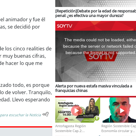
[Repetición]Debate por la edad de responsab
penal: ¿es efectiva una mayor dureza?
el animador y fue él
as, se decidió por
This
is
a
The media could not be loaded, eithe
modal
window.
because the server or network failed 
 los cinco realities de
because the format is not supported
or muy buenas cifras,
 de hacer lo que me
azado todo, es porque
Alerta por nueva estafa masiva vinculada a
franquicias chinas
o de volver. Tranquilo,
iedad. Llevo esperando
 para escuchar la Noticia
Antofagasta Región
Región Sostenible Cap
Sostenible Cap.2:
Economía circular y
Educación ambiental y
desarrollo regional