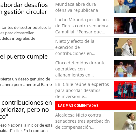
 abordar desafíos
Mundaca abre dura
ofensiva republicana
n gestión circular
Lucho Miranda por dichos
de Flores contra senadora
tantes del sector público, la
Campillai: "Pensar que
les para desarrollar
todo se consigue por pena
odelos integrales de
Nieto y efecto de la
es una forma de quitar
exención de
dignidad"
contribuciones en
del puerto cumple
Valparaíso: "Vamos a tener
Cinco detenidos durante
que priorizar, pero no
operativos con
podemos dejar de hacer lo
allanamientos en
básico"
despierta un deseo genuino de
Valparaíso
EBI Chile reúne a expertos
de manera permanente al Barrio
para abordar desafíos
de inversión e
e contribuciones en
infraestructura en gestión
LAS MÁS COMENTADAS
priorizar, pero no
circular de residuos
Alcaldesa Nieto contra
co"
senadores tras aprobación
so Nacional a inicios de esta
de compensación
aldad", dice. En la comuna
municipal: "Gobierno