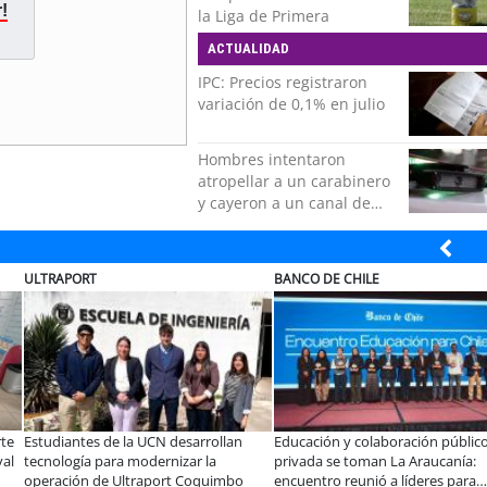
!
la Liga de Primera
ACTUALIDAD
IPC: Precios registraron
variación de 0,1% en julio
Hombres intentaron
atropellar a un carabinero
y cayeron a un canal de
regadío en Peñalolén
ULTRAPORT
BANCO DE CHILE
rte
Estudiantes de la UCN desarrollan
Educación y colaboración público
al
tecnología para modernizar la
privada se toman La Araucanía:
operación de Ultraport Coquimbo
encuentro reunió a líderes para