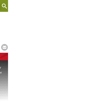
r
or
.