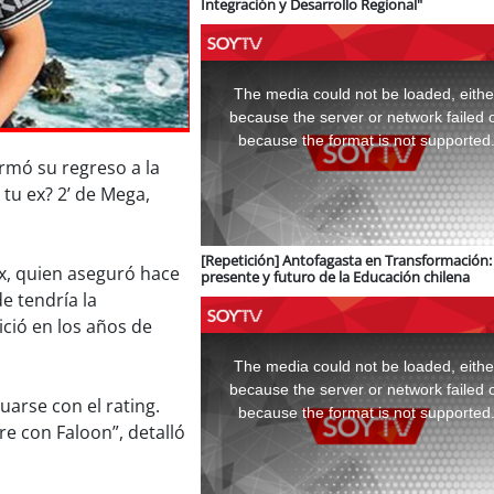
Integración y Desarrollo Regional"
This
is
a
The media could not be loaded, eithe
modal
window.
because the server or network failed 
because the format is not supported
irmó su regreso a la
 tu ex? 2’ de Mega,
[Repetición] Antofagasta en Transformación: 
x, quien aseguró hace
presente y futuro de la Educación chilena
e tendría la
ció en los años de
This
is
a
The media could not be loaded, eithe
modal
window.
because the server or network failed 
uarse con el rating.
because the format is not supported
e con Faloon”, detalló