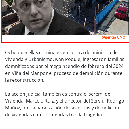
Sostenibilidad
soy
chile
soy
arica
(Agencia UNO)
soy
iquique
Ocho querellas criminales en contra del ministro de
Vivienda y Urbanismo, Iván Poduje, ingresaron familias
soy
calama
damnificadas por el megaincendio de febrero del 2024
en Viña del Mar por el proceso de demolición durante
soy
antofagasta
la reconstrucción.
soy
copiapó
La acción judicial también es contra el seremi de
Vivienda, Marcelo Ruiz; y el director del Serviu, Rodrigo
soy
valparaíso
Muñoz, por la paralización de las obras y demolición
de viviendas comprometidas tras la tragedia.
soy
quillota