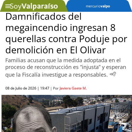
Damnificados del
megaincendio ingresan 8
SOYTV
querellas contra Poduje por
demolición en El Olivar
Podcast
Familias acusan que la medida adoptada en el
Actualidad
proceso de reconstrucción es “injusta” y esperan
que la Fiscalía investigue a responsables.
Entretención
08 de Julio de 2026 | 19:47
| Por
Javiera Gaete M.
Economía
Deportes
Tecnología