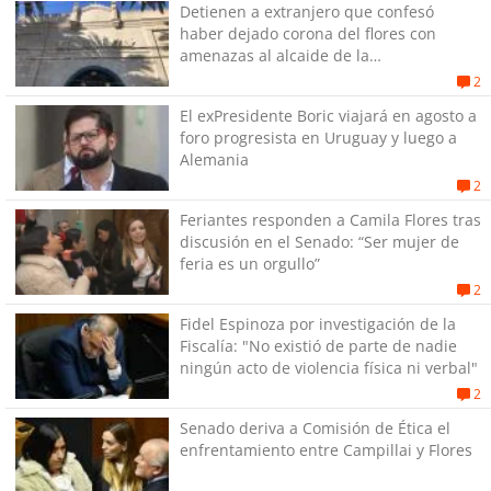
Detienen a extranjero que confesó
haber dejado corona del flores con
amenazas al alcaide de la
exPenitenciaría
2
El exPresidente Boric viajará en agosto a
foro progresista en Uruguay y luego a
Alemania
2
Feriantes responden a Camila Flores tras
discusión en el Senado: “Ser mujer de
feria es un orgullo”
2
Fidel Espinoza por investigación de la
Fiscalía: "No existió de parte de nadie
ningún acto de violencia física ni verbal"
2
Senado deriva a Comisión de Ética el
enfrentamiento entre Campillai y Flores