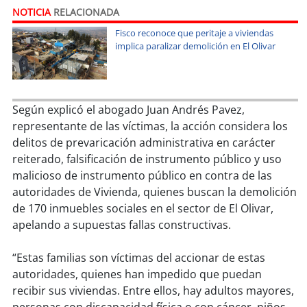
soy
sanantonio
NOTICIA
RELACIONADA
Fisco reconoce que peritaje a viviendas
soy
chillán
implica paralizar demolición en El Olivar
soy
sancarlos
soy
talcahuano
Según explicó el abogado Juan Andrés Pavez,
representante de las víctimas, la acción considera los
soy
concepción
delitos de prevaricación administrativa en carácter
reiterado, falsificación de instrumento público y uso
soy
coronel
malicioso de instrumento público en contra de las
autoridades de Vivienda, quienes buscan la demolición
soy
arauco
de 170 inmuebles sociales en el sector de El Olivar,
apelando a supuestas fallas constructivas.
soy
temuco
“Estas familias son víctimas del accionar de estas
soy
valdivia
autoridades, quienes han impedido que puedan
recibir sus viviendas. Entre ellos, hay adultos mayores,
soy
osorno