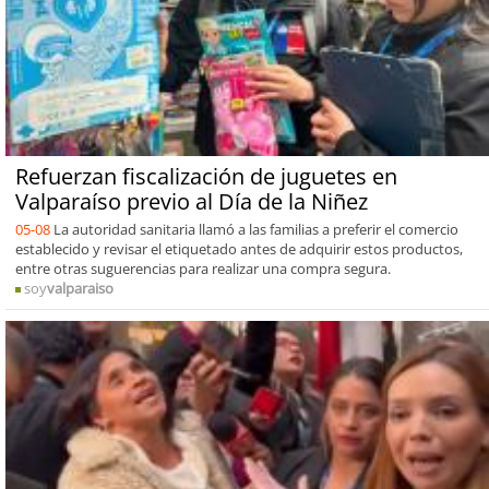
Refuerzan fiscalización de juguetes en
Valparaíso previo al Día de la Niñez
05-08
La autoridad sanitaria llamó a las familias a preferir el comercio
establecido y revisar el etiquetado antes de adquirir estos productos,
entre otras suguerencias para realizar una compra segura.
soy
valparaiso