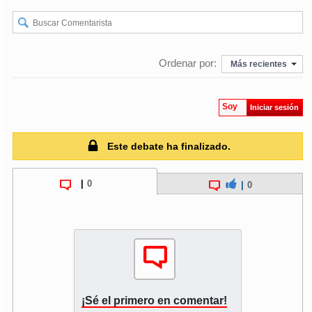
Ordenar por:
Más recientes
Soy
Iniciar sesión
Este debate ha finalizado.
|
0
|
0
¡Sé el primero en comentar!