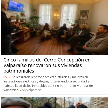
Cinco familias del Cerro Concepción en
Valparaíso renovaron sus viviendas
patrimoniales
05-08
Se realizaron reparaciones estructurales y mejoras en
instalaciones eléctricas y de gas, fortaleciendo la seguridad y
habitabilidad de los inmuebles del Sitio Patrimonio Mundial de
Valparaíso.
soy
valparaiso