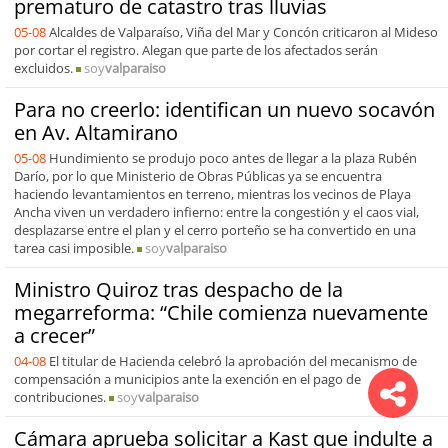
prematuro de catastro tras lluvias
05-08
Alcaldes de Valparaíso, Viña del Mar y Concón criticaron al Mideso
por cortar el registro. Alegan que parte de los afectados serán
excluidos.
soy
valparaiso
Para no creerlo: identifican un nuevo socavón
en Av. Altamirano
05-08
Hundimiento se produjo poco antes de llegar a la plaza Rubén
Darío, por lo que Ministerio de Obras Públicas ya se encuentra
haciendo levantamientos en terreno, mientras los vecinos de Playa
Ancha viven un verdadero infierno: entre la congestión y el caos vial,
desplazarse entre el plan y el cerro porteño se ha convertido en una
tarea casi imposible.
soy
valparaiso
Ministro Quiroz tras despacho de la
megarreforma: “Chile comienza nuevamente
a crecer”
04-08
El titular de Hacienda celebró la aprobación del mecanismo de
compensación a municipios ante la exención en el pago de
contribuciones.
soy
valparaiso
Cámara aprueba solicitar a Kast que indulte a