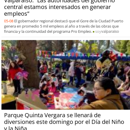
Valparaíso: “Las autoridades del gobierno
central estamos interesados en generar
empleos”
05-08
El gobernador regional destacó que el Gore de la Ciudad Puerto
genera en promedio 5 mil empleos al año a través de las obras que
financia y la continuidad del programa Pro Empleo.
soy
valparaiso
Parque Quinta Vergara se llenará de
diversiones este domingo por el Día del Niño
y la Niña