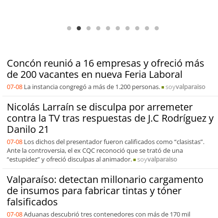
Antofagasta Región Sostenible Cap.2: Educación ambiental y formación
de capacidades técnicas
Concón reunió a 16 empresas y ofreció más
de 200 vacantes en nueva Feria Laboral
07-08
La instancia congregó a más de 1.200 personas.
soy
valparaiso
Nicolás Larraín se disculpa por arremeter
contra la TV tras respuestas de J.C Rodríguez y
Danilo 21
07-08
Los dichos del presentador fueron calificados como “clasistas”.
Ante la controversia, el ex CQC reconoció que se trató de una
“estupidez” y ofreció disculpas al animador.
soy
valparaiso
Valparaíso: detectan millonario cargamento
de insumos para fabricar tintas y tóner
falsificados
07-08
Aduanas descubrió tres contenedores con más de 170 mil