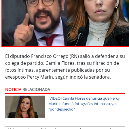
Sostenibilidad
soy
chile
soy
arica
soy
iquique
El diputado Francisco Orrego (RN) salió a defender a su
soy
calama
colega de partido, Camila Flores, tras su filtración de
fotos íntimas, aparentemente publicadas por su
soy
antofagasta
exesposo Percy Marín, según indicó la senadora.
soy
copiapó
NOTICIA
RELACIONADA
[VIDEO] Camila Flores denuncia que Percy
soy
valparaíso
Marín difundió fotografías intimas suyas
"por despecho"
soy
quillota