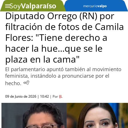
Diputado Orrego (RN) por
filtración de fotos de Camila
SOYTV
Flores: "Tiene derecho a
hacer la hue...que se le
Podcast
plaza en la cama"
Actualidad
El parlamentario apuntó también al movimiento
feminista, instándolo a pronunciarse por el
Entretención
hecho.
Economía
09 de Junio de 2026 | 10:42
| Por
IJL
Deportes
Tecnología