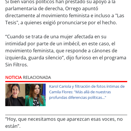
soy
sanantonio
Si bien varios políticos han prestado su apoyo a la
parlamentaria de derecha, Orrego apuntó
directamente al movimiento feminista e incluso a "Las
soy
chillán
Tesis", a quienes exigió pronunciarse por el hecho.
soy
sancarlos
“Cuando se trata de una mujer afectada en su
intimidad por parte de un imbécil, en este caso, el
soy
talcahuano
movimiento feminista, que responde a cánones de
izquierda, guarda silencio”, dijo furioso en el programa
soy
concepción
Sin Filtros.
soy
coronel
NOTICIA
RELACIONADA
Karol Cariola y filtración de fotos íntimas de
soy
arauco
Camila Flores: "Más allá de nuestras
profundas diferencias políticas..."
soy
temuco
soy
valdivia
“Hoy, que necesitamos que aparezcan esas voces, no
están”.
soy
osorno