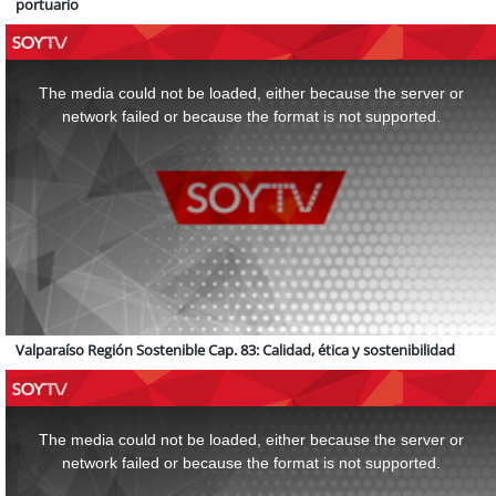
portuario
This
is
a
The media could not be loaded, either because the server or
modal
window.
network failed or because the format is not supported.
Valparaíso Región Sostenible Cap. 83: Calidad, ética y sostenibilidad
This
is
a
The media could not be loaded, either because the server or
modal
window.
network failed or because the format is not supported.