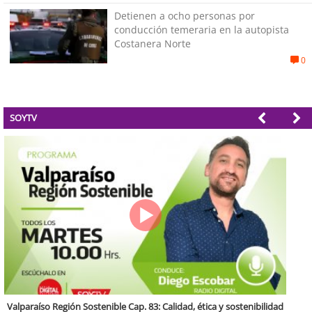
Detienen a ocho personas por
conducción temeraria en la autopista
Costanera Norte
0
SOYTV