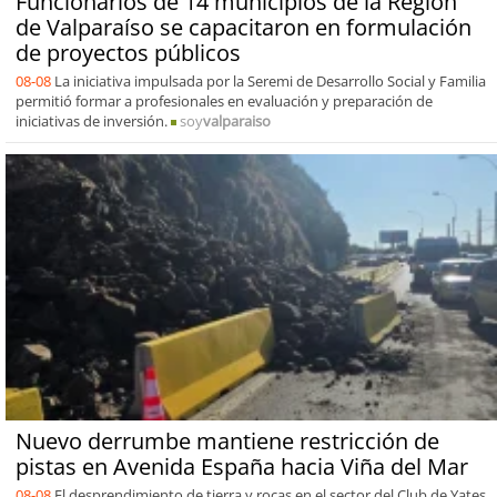
Funcionarios de 14 municipios de la Región
de Valparaíso se capacitaron en formulación
de proyectos públicos
08-08
La iniciativa impulsada por la Seremi de Desarrollo Social y Familia
permitió formar a profesionales en evaluación y preparación de
iniciativas de inversión.
soy
valparaiso
Nuevo derrumbe mantiene restricción de
pistas en Avenida España hacia Viña del Mar
08-08
El desprendimiento de tierra y rocas en el sector del Club de Yates