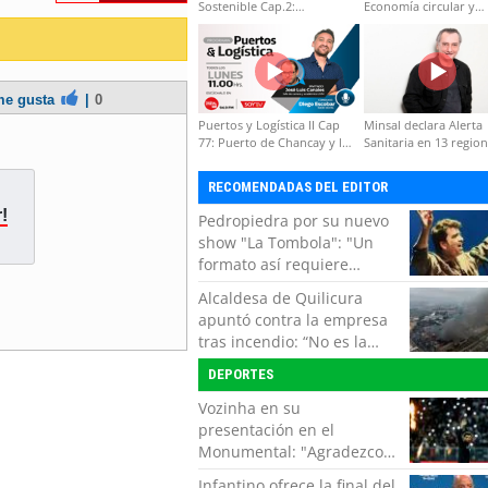
Sostenible Cap.2:
Economía circular y
Educación ambiental y
desarrollo regional
formación de capacidades
técnicas
e gusta
|
0
Puertos y Logística II Cap
Minsal declara Alerta
77: Puerto de Chancay y la
Sanitaria en 13 regio
competitividad de Chile
por virus hanta
RECOMENDADAS DEL EDITOR
!
Pedropiedra por su nuevo
show "La Tombola": "Un
formato así requiere
interactuar con el público,
Alcaldesa de Quilicura
echar la talla y no tener
apuntó contra la empresa
miedo a equivocarse"
tras incendio: “No es la
primera vez, es la cuarta”
DEPORTES
Vozinha en su
presentación en el
Monumental: "Agradezco
del fondo de mi corazón
Infantino ofrece la final del