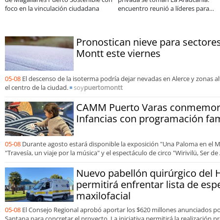
n ciudadana
encuentro reunió a líderes para
Sale
abordar las brechas y oportunidades
Pronostican nieve para sectores
Montt este viernes
05-08
El descenso de la isoterma podría dejar nevadas en Alerce y zonas a
el centro de la ciudad.
soy
puertomontt
CAMM Puerto Varas conmemora
Infancias con programación fam
05-08
Durante agosto estará disponible la exposición "Una Paloma en el Mo
"Travesía, un viaje por la música" y el espectáculo de circo "Wirivilü, Ser de
Nuevo pabellón quirúrgico del Ho
permitirá enfrentar lista de esp
maxilofacial
05-08
El Consejo Regional aprobó aportar los $620 millones anunciados p
Santana para concretar el proyecto. La iniciativa permitirá la realización