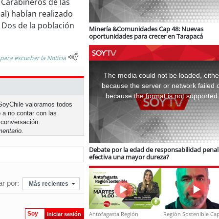
 Carabineros de las
ial) habían realizado
 Dos de la población
Minería &Comunidades Cap 48: Nuevas
oportunidades para crecer en Tarapacá
 para escuchar la Noticia
This
is
a
The media could not be loaded, eithe
modal
window.
because the server or network failed 
because the format is not supported
n SoyChile valoramos todos
 a no contar con las
 conversación.
entario.
Debate por la edad de responsabilidad penal:
efectiva una mayor dureza?
r por:
Más recientes
Antofagasta Región
Región Sostenible Cap
Soy
Iniciar sesión