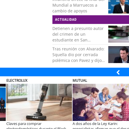
por todo el cariño, el apoyo
Mundial a Marruecos a
del más grande de Chile"
cambio de apoyos
ACTUALIDAD
Detienen a presunto autor
del crimen de un
estudiante en San
Bernardo
Tras reunión con Alvarado:
Squella dio por cerrada
polémica con Pavez y dijo
que "nos ponemos detrás
de la decisión"
MUTUAL
ELECTROLUX
r
A dos años de la Ley Karin:
¿Qué buscan hoy l
urante el Black
especialistas afirman que el desafío es
tecnología para e