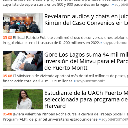
cuya lista de espera suma entre 800 y 900 pacientes en la región.
soy
pue
Revelaron audios y chats en juici
Kimün del Caso Convenios en L
05-08
El fiscal Patricio Poblete confirmó el uso de conversaciones telefónic
irregularidades en el traspaso de $1.200 millones en 2022.
soy
puertomon
Gore Los Lagos suma $4 mil mil
inversión del Minvu para el Pa
de Puerto Montt
05-08
El Ministerio de Vivienda aportará más de 16 mil millones de pesos,
financiación total de $20 mil 325 millones.
soy
puertomontt
Estudiante de la UACh Puerto M
seleccionada para programa de 
Harvard
05-08
Javiera Valentina Pitripán Rocha cursa la carrera de Trabajo Social. P
Program (ALP), del plantel universitario estadounidense.
soy
puertomont