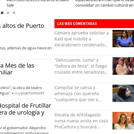
consolidar un cambio cultural en las
organizaciones
LAS MÁS COMENTADAS
 altos de Puerto
Cámara aprueba solicitar a
Kast que indulte a
excarabinero condenado
ltas, además de agua nieve en
por dejar ciega a senadora
Campillai
“Delincuente, cuma” y
 Mes de las
“Señora de feria”: el fuego
iliar
cruzado entre senadoras
Flores y Campillai en el
Senado
Campillai se cansa y
lino"; la obra de teatro
 Agua".
soy
puertomontt
amenaza con querella
“cualquiera que ose a
spital de Frutillar
hablar de mi” tras dichos
era de urología y
de Carter
Fiscalía de Antofagasta
suma nueva arista en caso
ProCultura y buscará
or el gobernador Alejandro
formalizar a Alberto
 procedimientos ambulatorios