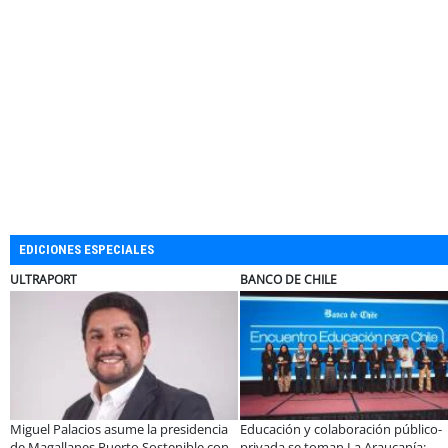
EDICIONES ESPECIALES
BANCO DE CHILE
ELECTROLUX
 la presidencia
Educación y colaboración público-
Claves para compra
 Sostenible con
privada se toman La Araucanía:
electrodomésticos d