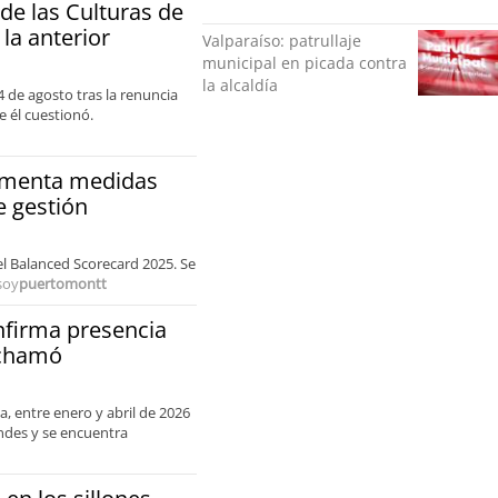
e las Culturas de
 la anterior
Valparaíso: patrullaje
municipal en picada contra
la alcaldía
4 de agosto tras la renuncia
 él cuestionó.
lementa medidas
e gestión
 el Balanced Scorecard 2025. Se
soy
puertomontt
nfirma presencia
ochamó
a, entre enero y abril de 2026
Andes y se encuentra