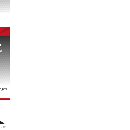
r
or
.
 ¿es
 60: