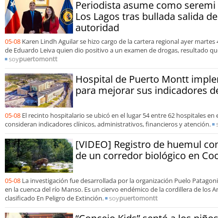
Periodista asume como seremi d
Los Lagos tras bullada salida de
autoridad
05-08
Karen Lindh Aguilar se hizo cargo de la cartera regional ayer martes 
de Eduardo Leiva quien dio positivo a un examen de drogas, resultado que
soy
puertomontt
Hospital de Puerto Montt imp
para mejorar sus indicadores d
05-08
El recinto hospitalario se ubicó en el lugar 54 entre 62 hospitales en
consideran indicadores clínicos, administrativos, financieros y atención.
[VIDEO] Registro de huemul co
de un corredor biológico en C
05-08
La investigación fue desarrollada por la organización Puelo Patagoni
en la cuenca del río Manso. Es un ciervo endémico de la cordillera de los 
clasificado En Peligro de Extinción.
soy
puertomontt