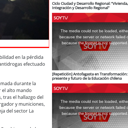
Ciclo Ciudad y Desarrollo Regional: “Vivienda,
Integración y Desarrollo Regional"
This
is
a
The media could not be loaded, eithe
modal
window.
because the server or network failed 
because the format is not supported
ilidad en la pérdida
antidrogas efectuado
[Repetición] Antofagasta en Transformación: 
presente y futuro de la Educación chilena
omada durante la
r el alto mando
This
 tras el hallazgo del
is
a
The media could not be loaded, eithe
rgador y municiones,
modal
window.
because the server or network failed 
nja del sector La
because the format is not supported