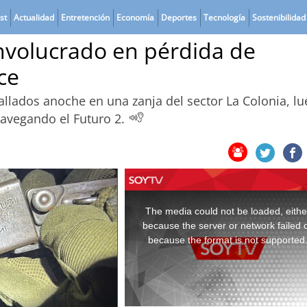
st
Actualidad
Entretención
Economía
Deportes
Tecnología
Sostenibilidad
involucrado en pérdida de
ce
allados anoche en una zanja del sector La Colonia, l
Navegando el Futuro 2.
This
is
a
The media could not be loaded, eithe
modal
window.
because the server or network failed 
because the format is not supported