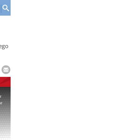
uego
r
or
.