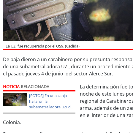
La UZI fue recuperada por el OS9. (Cedida)
De baja dieron a un carabinero por su presunta responsab
de una subametralladora UZI, durante un procedimiento 
el pasado jueves 4 de junio del sector Alerce Sur.
La determinación fue t
NOTICIA
RELACIONADA
noche de este lunes po
[FOTOS] En una zanja
regional de Carabineros,
hallaron la
subametralladora UZI de
arma, además de un za
Carabineros extraviada
en el interior de una za
en un operativo
Colonia.
antidrogas