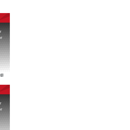
r
or
.
El
r
or
.