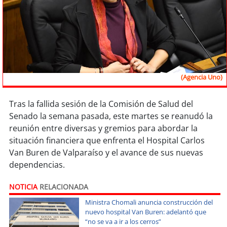
Sostenibilidad
soy
chile
soy
arica
(Agencia Uno)
soy
iquique
Tras la fallida sesión de la Comisión de Salud del
soy
calama
Senado la semana pasada, este martes se reanudó la
reunión entre diversas y gremios para abordar la
soy
antofagasta
situación financiera que enfrenta el Hospital Carlos
Van Buren de Valparaíso y el avance de sus nuevas
soy
copiapó
dependencias.
soy
valparaíso
NOTICIA
RELACIONADA
Ministra Chomali anuncia construcción del
soy
quillota
nuevo hospital Van Buren: adelantó que
“no se va a ir a los cerros”