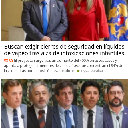
Buscan exigir cierres de seguridad en líquidos
de vapeo tras alza de intoxicaciones infantiles
08-08
El proyecto surge tras un aumento del 400% en estos casos y
apunta a proteger a menores de cinco años, que concentran el 84% de
las consultas por exposición a vapeadores.
soy
valparaiso