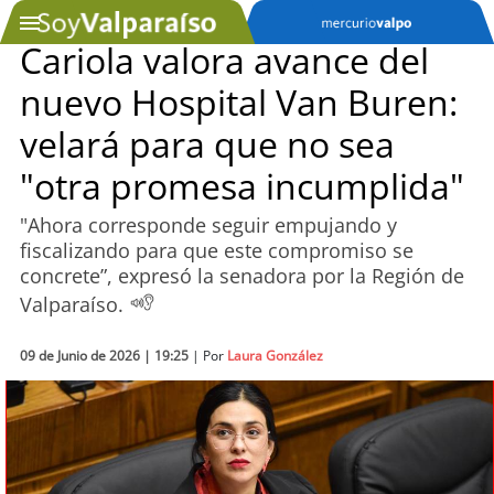
Cariola valora avance del
nuevo Hospital Van Buren:
SOYTV
velará para que no sea
"otra promesa incumplida"
Podcast
"Ahora corresponde seguir empujando y
Actualidad
fiscalizando para que este compromiso se
concrete”, expresó la senadora por la Región de
Entretención
Valparaíso.
Economía
09 de Junio de 2026 | 19:25
| Por
Laura González
Deportes
Tecnología