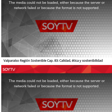
a
The media could not be loaded, either because the server or
modal
window.
network failed or because the format is not supported.
Valparaíso Región Sostenible Cap. 83: Calidad, ética y sostenibilidad
This
is
a
The media could not be loaded, either because the server or
modal
window.
network failed or because the format is not supported.