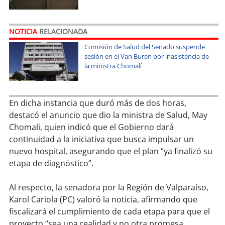
soy
sanantonio
soy
chillán
NOTICIA
RELACIONADA
Comisión de Salud del Senado suspende
soy
sancarlos
sesión en el Van Buren por inasistencia de
la ministra Chomalí
soy
talcahuano
soy
concepción
En dicha instancia que duró más de dos horas,
destacó el anuncio que dio la ministra de Salud, May
soy
coronel
Chomali, quien indicó que el Gobierno dará
continuidad a la iniciativa que busca impulsar un
soy
arauco
nuevo hospital, asegurando que el plan “ya finalizó su
etapa de diagnóstico”.
soy
temuco
Al respecto, la senadora por la Región de Valparaíso,
soy
valdivia
Karol Cariola (PC) valoró la noticia, afirmando que
fiscalizará el cumplimiento de cada etapa para que el
proyecto “sea una realidad y no otra promesa
soy
osorno