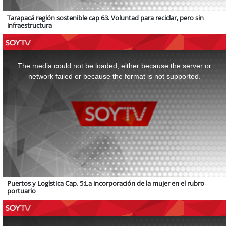
Tarapacá región sostenible cap 63. Voluntad para reciclar, pero sin
infraestructura
This
is
a
The media could not be loaded, either because the server or
modal
window.
network failed or because the format is not supported.
Puertos y Logística Cap. 5:La incorporación de la mujer en el rubro
portuario
This
is