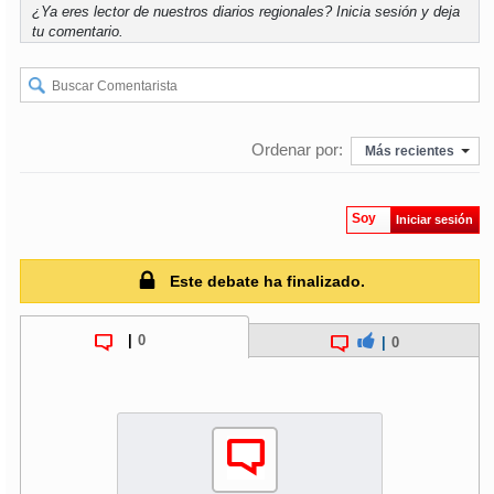
¿Ya eres lector de nuestros diarios regionales?
Inicia sesión
y deja
tu comentario.
Ordenar por:
Más recientes
Soy
Iniciar sesión
Este debate ha finalizado.
|
0
|
0