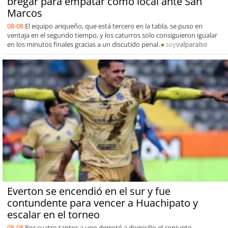
bregar para empatar como local ante San
Marcos
08-08
El equipo ariqueño, que está tercero en la tabla, se puso en
ventaja en el segundo tiempo, y los caturros solo consiguieron igualar
en los minutos finales gracias a un discutido penal.
soy
valparaiso
Everton se encendió en el sur y fue
contundente para vencer a Huachipato y
escalar en el torneo
08-08
Por cuatro tantos a uno derrotó a domicilio el conjunto