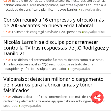
08-08
Estudio de Déficit Cero detectó solo 107 hectáreas con potencial
habitacional en el área metropolitana, mientras expertos apuntan a la
necesidad de densificar y planificar nuevos barrios.
soy
valparaiso
Concón reunió a 16 empresas y ofreció más
de 200 vacantes en nueva Feria Laboral
07-08
La instancia congregó a más de 1.200 personas.
soy
valparaiso
Nicolás Larraín se disculpa por arremeter
contra la TV tras respuestas de J.C Rodríguez y
Danilo 21
07-08
Los dichos del presentador fueron calificados como “clasistas”.
Ante la controversia, el ex CQC reconoció que se trató de una
“estupidez” y ofreció disculpas al animador.
soy
valparaiso
Valparaíso: detectan millonario cargamento
de insumos para fabricar tintas y tóner
falsificados
07-08
Aduanas descubrió tres contenedores con más de 170 mil
cartuchos y elementos de embalaje, que habrían sido ingresados por
separado.
soy
valparaiso