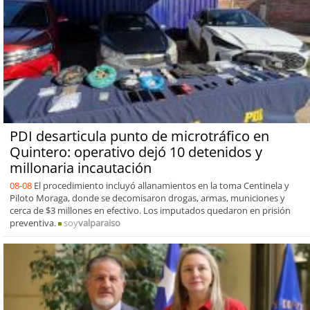
PDI desarticula punto de microtráfico en
Quintero: operativo dejó 10 detenidos y
millonaria incautación
08-08
El procedimiento incluyó allanamientos en la toma Centinela y
Piloto Moraga, donde se decomisaron drogas, armas, municiones y
cerca de $3 millones en efectivo. Los imputados quedaron en prisión
preventiva.
soy
valparaiso