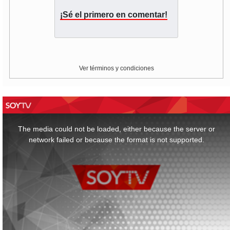
¡Sé el primero en comentar!
Ver términos y condiciones
This
is
a
The media could not be loaded, either because the server or
modal
window.
network failed or because the format is not supported.