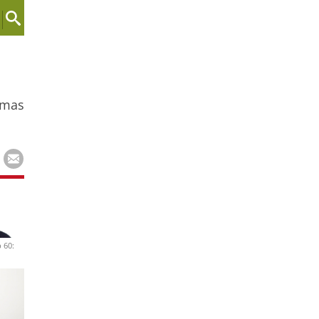
amas
 60: