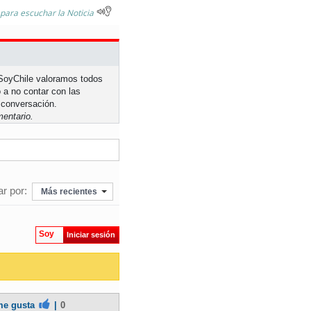
 para escuchar la Noticia
n SoyChile valoramos todos
 a no contar con las
 conversación.
entario.
r por:
Más recientes
Soy
Iniciar sesión
e gusta
|
0