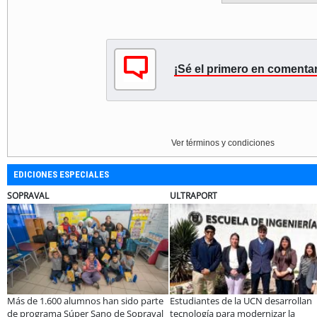
¡Sé el primero en comentar
Ver términos y condiciones
EDICIONES ESPECIALES
ELECTROLUX
MUTUAL
ración público-
Claves para comprar
A dos años de la 
La Araucanía:
electrodomésticos durante el Black
especialistas afi