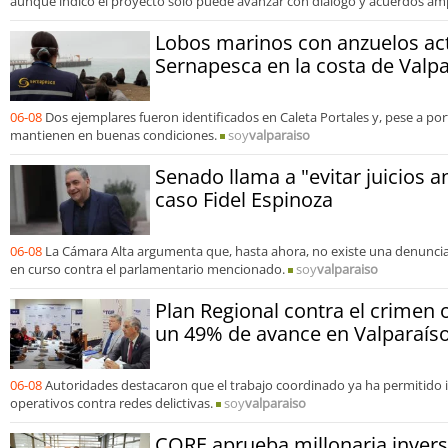
aunque indicó el proyecto solo puede avanzar con diálogo y acuerdos amp
Lobos marinos con anzuelos ac
Sernapesca en la costa de Valp
06-08
Dos ejemplares fueron identificados en Caleta Portales y, pese a por
mantienen en buenas condiciones.
soy
valparaiso
Senado llama a "evitar juicios a
caso Fidel Espinoza
06-08
La Cámara Alta argumenta que, hasta ahora, no existe una denuncia 
en curso contra el parlamentario mencionado.
soy
valparaiso
Plan Regional contra el crimen 
un 49% de avance en Valparaís
06-08
Autoridades destacaron que el trabajo coordinado ya ha permitido 
operativos contra redes delictivas.
soy
valparaiso
CORE aprueba millonaria invers