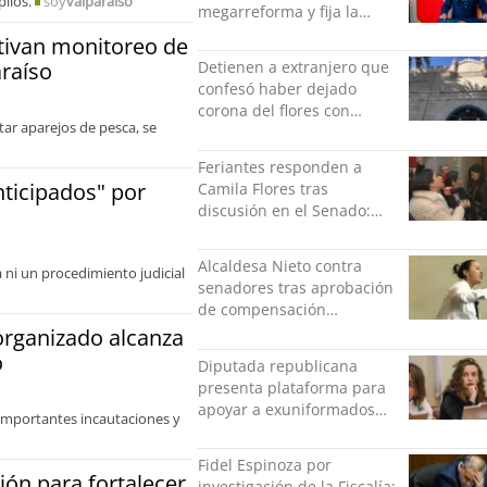
lios.
soy
valparaiso
megarreforma y fija la
seguridad como nuevo
tivan monitoreo de
desafío del Gobierno
araíso
Detienen a extranjero que
confesó haber dejado
corona del flores con
tar aparejos de pesca, se
amenazas al alcaide de la
exPenitenciaría
Feriantes responden a
nticipados" por
Camila Flores tras
discusión en el Senado:
“Ser mujer de feria es un
orgullo”
Alcaldesa Nieto contra
ni un procedimiento judicial
senadores tras aprobación
de compensación
municipal: "Gobierno
organizado alcanza
indolente"
o
Diputada republicana
presenta plataforma para
apoyar a exuniformados
importantes incautaciones y
condenados tras estallido
social
Fidel Espinoza por
ión para fortalecer
investigación de la Fiscalía: