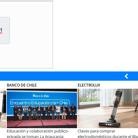
!
SOPRAVAL
ELECTROLUX
Ley Karin:
Últimos días para postular al Fondo
¿Qué buscan ho
rman que el desafío es
Vecino Sopraval de Educación
tecnología par