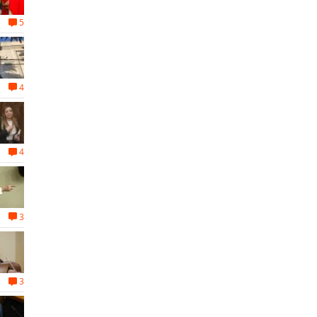
5
4
4
3
3