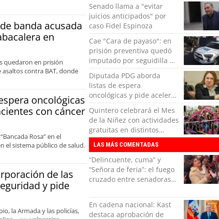
Carabineros en Laguna
Senado llama a "evitar
Verde
juicios anticipados" por
e de banda acusada
caso Fidel Espinoza
abacalera en
Cae "Cara de payaso": en
prisión preventiva quedó
imputado por seguidilla de
es quedaron en prisión
robos en Curauma
de asaltos contra BAT, donde
Diputada PDG aborda
listas de espera
oncológicas y pide acelerar
espera oncológicas
medidas para pacientes
acientes con cáncer
Quintero celebrará el Mes
con cáncer
de la Niñez con actividades
gratuitas en distintos
 “Bancada Rosa” en el
sectores de la comuna
n el sistema público de salud.
LAS MÁS COMENTADAS
“Delincuente, cuma” y
“Señora de feria”: el fuego
rporación de las
cruzado entre senadoras
eguridad y pide
Flores y Campillai en el
Senado
En cadena nacional: Kast
io, la Armada y las policías,
destaca aprobación de