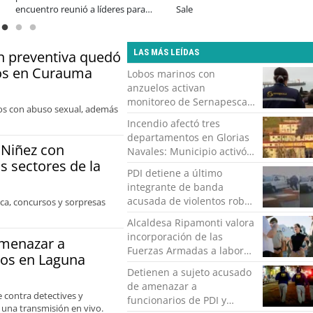
mbio cultural en las
LAS MÁS LEÍDAS
ón preventiva quedó
bos en Curauma
Lobos marinos con
anzuelos activan
monitoreo de Sernapesca
llos con abuso sexual, además
en la costa de Valparaíso
Incendio afectó tres
departamentos en Glorias
 Niñez con
Navales: Municipio activó
os sectores de la
apoyo para familias
PDI detiene a último
damnificadas
integrante de banda
acusada de violentos robos
ica, concursos y sorpresas
a empresa tabacalera en
Alcaldesa Ripamonti valora
Valparaíso
incorporación de las
amenazar a
Fuerzas Armadas a labores
ros en Laguna
de seguridad y pide
Detienen a sujeto acusado
“responsabilidad política”
de amenazar a
contra detectives y
funcionarios de PDI y
 una transmisión en vivo.