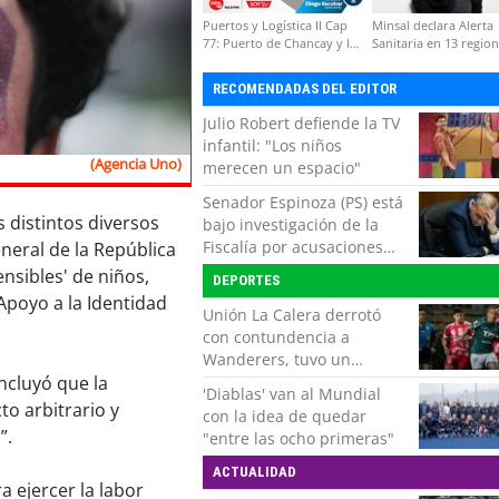
Puertos y Logística II Cap
Minsal declara Alerta
77: Puerto de Chancay y la
Sanitaria en 13 regio
competitividad de Chile
por virus hanta
RECOMENDADAS DEL EDITOR
Julio Robert defiende la TV
infantil: "Los niños
(Agencia Uno)
merecen un espacio"
Senador Espinoza (PS) está
s distintos diversos
bajo investigación de la
Fiscalía por acusaciones
neral de la República
cruzadas de agresión con
ensibles' de niños,
DEPORTES
su pareja
Apoyo a la Identidad
Unión La Calera derrotó
con contundencia a
Wanderers, tuvo un
respiro y clasificó en Copa
ncluyó que la
'Diablas' van al Mundial
Chile
to arbitrario y
con la idea de quedar
”.
"entre las ocho primeras"
ACTUALIDAD
 ejercer la labor