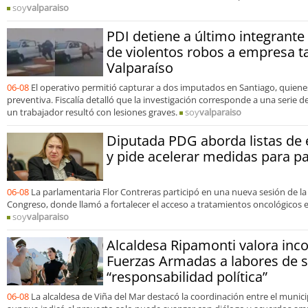
soy
valparaiso
PDI detiene a último integrant
de violentos robos a empresa t
Valparaíso
06-08
El operativo permitió capturar a dos imputados en Santiago, quien
preventiva. Fiscalía detalló que la investigación corresponde a una serie 
un trabajador resultó con lesiones graves.
soy
valparaiso
Diputada PDG aborda listas de 
y pide acelerar medidas para p
06-08
La parlamentaria Flor Contreras participó en una nueva sesión de la
Congreso, donde llamó a fortalecer el acceso a tratamientos oncológicos e
soy
valparaiso
Alcaldesa Ripamonti valora inco
Fuerzas Armadas a labores de s
“responsabilidad política”
06-08
La alcaldesa de Viña del Mar destacó la coordinación entre el municip