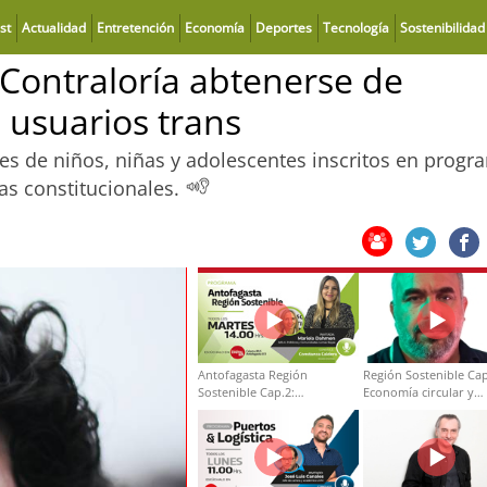
st
Actualidad
Entretención
Economía
Deportes
Tecnología
Sostenibilidad
 Contraloría abtenerse de
e usuarios trans
tes de niños, niñas y adolescentes inscritos en progr
as constitucionales.
Antofagasta Región
Región Sostenible Cap
Sostenible Cap.2:
Economía circular y
Educación ambiental y
desarrollo regional
formación de capacidades
técnicas