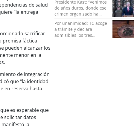
Presidente Kast: “Venimos
 dependencias de salud
de años duros, donde ese
uiere “la entrega
crimen organizado ha
ocupado un lugar que no
Por unanimidad: TC acoge
le corresponde”
a trámite y declara
porcionado sacrificar
admisibles los tres
 premisa fáctica
requerimientos de la
oposición contra la
se pueden alcanzar los
megarreforma
lmente menor en la
os.
imiento de Integración
dicó que "la identidad
e en reserva hasta
o que es esperable que
e solicitar datos
, manifestó la