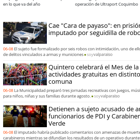
 líderes para
Sale
consolidar un ca
as y oportunidades
organizaciones
Cae "Cara de payaso": en prisi
imputado por seguidilla de ro
06-08
El sujeto fue formalizado por seis robos con intimidación, uno de e
de delitos vinculados a armas y municiones
soy
valparaiso
Quintero celebrará el Mes de la
actividades gratuitas en distint
comuna
06-08
La Municipalidad preparó tres jornadas recreativas con juegos, mús
para niños, niñas y sus familias durante agosto.
soy
valparaiso
Detienen a sujeto acusado de 
funcionarios de PDI y Carabine
Verde
06-08
El imputado habría publicado comentarios con amenazas de muerte 
carabineros mientras se difundían los resultados de un operativo durante