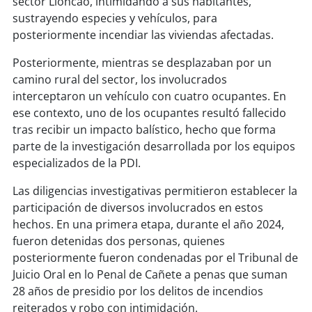
sector Lloncao, intimidando a sus habitantes,
soy
sanantonio
sustrayendo especies y vehículos, para
posteriormente incendiar las viviendas afectadas.
soy
chillán
Posteriormente, mientras se desplazaban por un
soy
sancarlos
camino rural del sector, los involucrados
interceptaron un vehículo con cuatro ocupantes. En
soy
talcahuano
ese contexto, uno de los ocupantes resultó fallecido
tras recibir un impacto balístico, hecho que forma
soy
concepción
parte de la investigación desarrollada por los equipos
especializados de la PDI.
soy
coronel
Las diligencias investigativas permitieron establecer la
participación de diversos involucrados en estos
soy
arauco
hechos. En una primera etapa, durante el año 2024,
fueron detenidas dos personas, quienes
soy
temuco
posteriormente fueron condenadas por el Tribunal de
Juicio Oral en lo Penal de Cañete a penas que suman
soy
valdivia
28 años de presidio por los delitos de incendios
reiterados y robo con intimidación.
soy
osorno