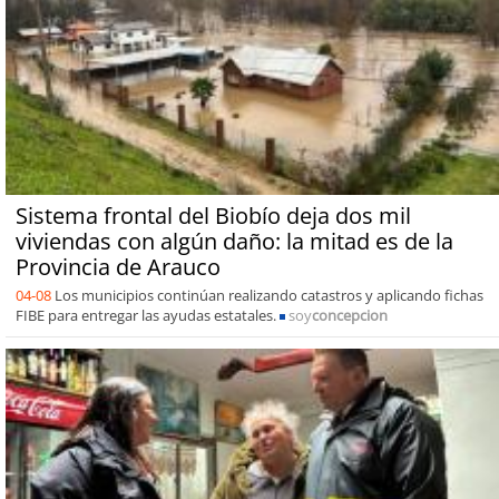
Sistema frontal del Biobío deja dos mil
viviendas con algún daño: la mitad es de la
Provincia de Arauco
04-08
Los municipios continúan realizando catastros y aplicando fichas
FIBE para entregar las ayudas estatales.
soy
concepcion