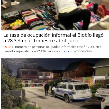
La tasa de ocupación informal el Biobío llegó
a 28,3% en el trimestre abril–junio
05-08
El número de personas ocupadas informales creció 12,3% en el
período, equivalente a 22.126 personas más.
soy
concepcion