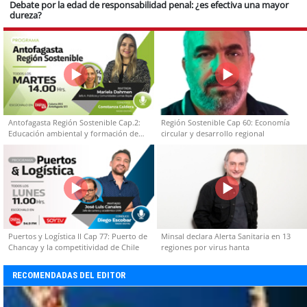
Debate por la edad de responsabilidad penal: ¿es efectiva una mayor
dureza?
Antofagasta Región Sostenible Cap.2:
Región Sostenible Cap 60: Economía
Educación ambiental y formación de
circular y desarrollo regional
capacidades técnicas
Puertos y Logística II Cap 77: Puerto de
Minsal declara Alerta Sanitaria en 13
Chancay y la competitividad de Chile
regiones por virus hanta
RECOMENDADAS DEL EDITOR