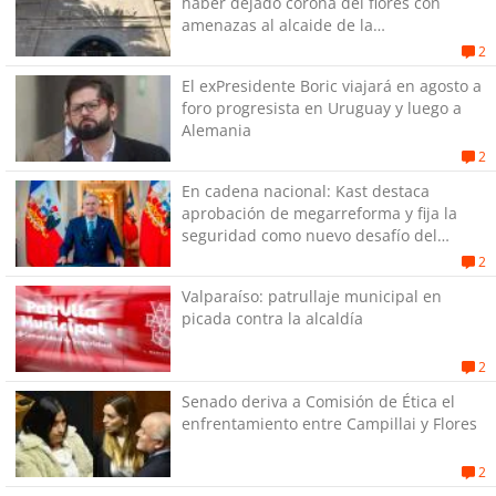
haber dejado corona del flores con
amenazas al alcaide de la
exPenitenciaría
2
El exPresidente Boric viajará en agosto a
foro progresista en Uruguay y luego a
Alemania
2
En cadena nacional: Kast destaca
aprobación de megarreforma y fija la
seguridad como nuevo desafío del
Gobierno
2
Valparaíso: patrullaje municipal en
picada contra la alcaldía
2
Senado deriva a Comisión de Ética el
enfrentamiento entre Campillai y Flores
2