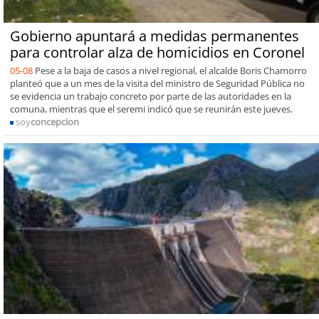
Gobierno apuntará a medidas permanentes
para controlar alza de homicidios en Coronel
05-08
Pese a la baja de casos a nivel regional, el alcalde Boris Chamorro
planteó que a un mes de la visita del ministro de Seguridad Pública no
se evidencia un trabajo concreto por parte de las autoridades en la
comuna, mientras que el seremi indicó que se reunirán este jueves.
soy
concepcion