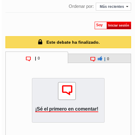
Ordenar por:
Más recientes
Soy
Iniciar sesión
Este debate ha finalizado.
|
0
|
0
¡Sé el primero en comentar!