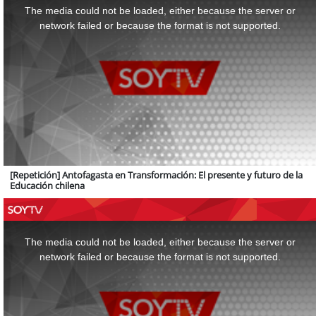
a
The media could not be loaded, either because the server or
modal
window.
network failed or because the format is not supported.
[Repetición] Antofagasta en Transformación: El presente y futuro de la
Educación chilena
This
is
a
The media could not be loaded, either because the server or
modal
window.
network failed or because the format is not supported.