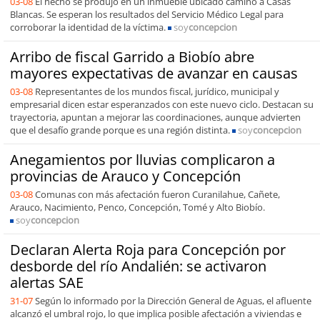
03-08
El hecho se produjo en un inmueble ubicado camino a Casas
Blancas. Se esperan los resultados del Servicio Médico Legal para
corroborar la identidad de la víctima.
soy
concepcion
Arribo de fiscal Garrido a Biobío abre
mayores expectativas de avanzar en causas
03-08
Representantes de los mundos fiscal, jurídico, municipal y
empresarial dicen estar esperanzados con este nuevo ciclo. Destacan su
trayectoria, apuntan a mejorar las coordinaciones, aunque advierten
que el desafío grande porque es una región distinta.
soy
concepcion
Anegamientos por lluvias complicaron a
provincias de Arauco y Concepción
03-08
Comunas con más afectación fueron Curanilahue, Cañete,
Arauco, Nacimiento, Penco, Concepción, Tomé y Alto Biobío.
soy
concepcion
Declaran Alerta Roja para Concepción por
desborde del río Andalién: se activaron
alertas SAE
31-07
Según lo informado por la Dirección General de Aguas, el afluente
alcanzó el umbral rojo, lo que implica posible afectación a viviendas e