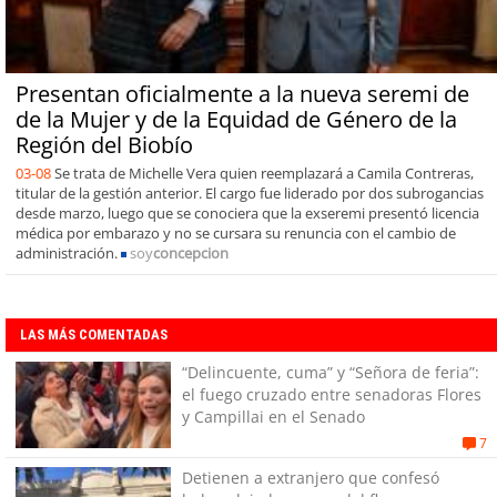
Presentan oficialmente a la nueva seremi de
de la Mujer y de la Equidad de Género de la
Región del Biobío
03-08
Se trata de Michelle Vera quien reemplazará a Camila Contreras,
titular de la gestión anterior. El cargo fue liderado por dos subrogancias
desde marzo, luego que se conociera que la exseremi presentó licencia
médica por embarazo y no se cursara su renuncia con el cambio de
administración.
soy
concepcion
LAS MÁS COMENTADAS
“Delincuente, cuma” y “Señora de feria”:
el fuego cruzado entre senadoras Flores
y Campillai en el Senado
7
Detienen a extranjero que confesó