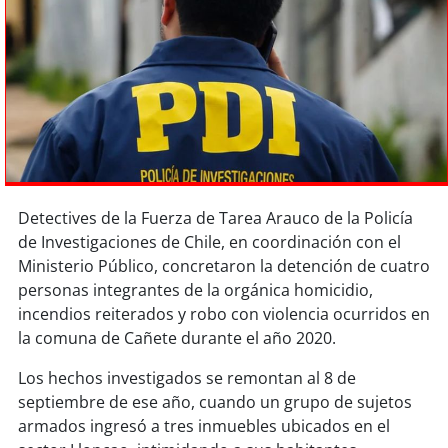
Sostenibilidad
soy
chile
soy
arica
soy
iquique
soy
calama
Detectives de la Fuerza de Tarea Arauco de la Policía
de Investigaciones de Chile, en coordinación con el
soy
antofagasta
Ministerio Público, concretaron la detención de cuatro
personas integrantes de la orgánica homicidio,
soy
copiapó
incendios reiterados y robo con violencia ocurridos en
la comuna de Cañete durante el año 2020.
soy
valparaíso
Los hechos investigados se remontan al 8 de
septiembre de ese año, cuando un grupo de sujetos
soy
quillota
armados ingresó a tres inmuebles ubicados en el