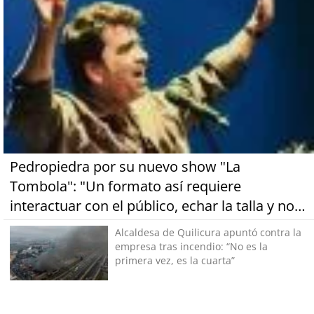
Pedropiedra por su nuevo show "La
Tombola": "Un formato así requiere
interactuar con el público, echar la talla y no
tener miedo a equivocarse"
Alcaldesa de Quilicura apuntó contra la
empresa tras incendio: “No es la
primera vez, es la cuarta”