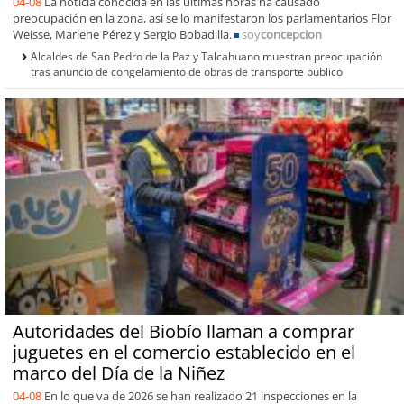
04-08
La noticia conocida en las últimas horas ha causado
preocupación en la zona, así se lo manifestaron los parlamentarios Flor
Weisse, Marlene Pérez y Sergio Bobadilla.
soy
concepcion
Alcaldes de San Pedro de la Paz y Talcahuano muestran preocupación
tras anuncio de congelamiento de obras de transporte público
Autoridades del Biobío llaman a comprar
juguetes en el comercio establecido en el
marco del Día de la Niñez
04-08
En lo que va de 2026 se han realizado 21 inspecciones en la