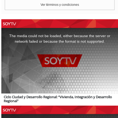
Ver términos y condiciones
This
is
a
The media could not be loaded, either because the server or
modal
window.
network failed or because the format is not supported.
Ciclo Ciudad y Desarrollo Regional: “Vivienda, Integración y Desarrollo
Regional"
This
is