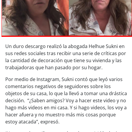
Sostenibilidad
soy
chile
soy
arica
Un duro descargo realizó la abogada Helhue Sukni en
soy
iquique
sus redes sociales tras recibir una serie de críticas por
la cantidad de decoración que tiene su vivienda y las
soy
calama
trabajadoras que han pasado por su hogar.
soy
antofagasta
Por medio de Instagram, Sukni contó que leyó varios
comentarios negativos de seguidores sobre los
soy
copiapó
objetos de su casa, lo que la llevó a tomar una drástica
decisión. “¿Saben amigos? Voy a hacer este video y no
soy
valparaíso
hago más videos en mi casa. Y si hago videos, los voy a
hacer afuera y no muestro más mis cosas porque
soy
quillota
estoy atacada”, expresó.