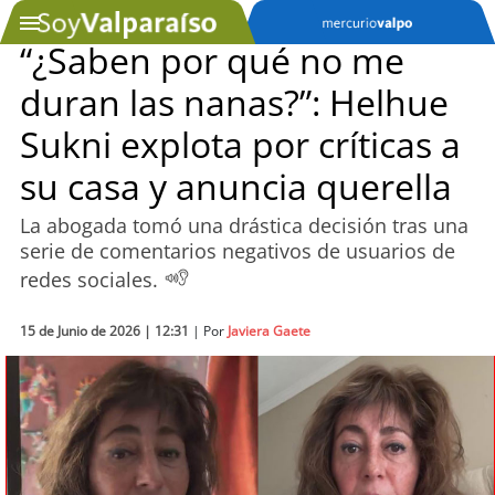
“¿Saben por qué no me
duran las nanas?”: Helhue
SOYTV
Sukni explota por críticas a
su casa y anuncia querella
Podcast
La abogada tomó una drástica decisión tras una
Actualidad
serie de comentarios negativos de usuarios de
redes sociales.
Entretención
15 de Junio de 2026 | 12:31
| Por
Javiera Gaete
Economía
Deportes
Tecnología