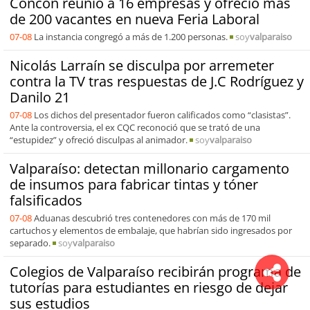
Concón reunió a 16 empresas y ofreció más
de 200 vacantes en nueva Feria Laboral
07-08
La instancia congregó a más de 1.200 personas.
soy
valparaiso
Nicolás Larraín se disculpa por arremeter
contra la TV tras respuestas de J.C Rodríguez y
Danilo 21
07-08
Los dichos del presentador fueron calificados como “clasistas”.
Ante la controversia, el ex CQC reconoció que se trató de una
“estupidez” y ofreció disculpas al animador.
soy
valparaiso
Valparaíso: detectan millonario cargamento
de insumos para fabricar tintas y tóner
falsificados
07-08
Aduanas descubrió tres contenedores con más de 170 mil
cartuchos y elementos de embalaje, que habrían sido ingresados por
separado.
soy
valparaiso
Colegios de Valparaíso recibirán programa de
tutorías para estudiantes en riesgo de dejar
sus estudios