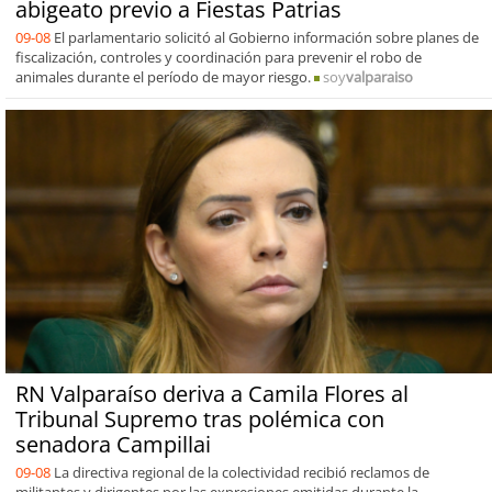
abigeato previo a Fiestas Patrias
09-08
El parlamentario solicitó al Gobierno información sobre planes de
fiscalización, controles y coordinación para prevenir el robo de
animales durante el período de mayor riesgo.
soy
valparaiso
RN Valparaíso deriva a Camila Flores al
Tribunal Supremo tras polémica con
senadora Campillai
09-08
La directiva regional de la colectividad recibió reclamos de