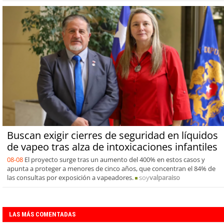
Buscan exigir cierres de seguridad en líquidos
de vapeo tras alza de intoxicaciones infantiles
08-08
El proyecto surge tras un aumento del 400% en estos casos y
apunta a proteger a menores de cinco años, que concentran el 84% de
las consultas por exposición a vapeadores.
soy
valparaiso
LAS MÁS COMENTADAS