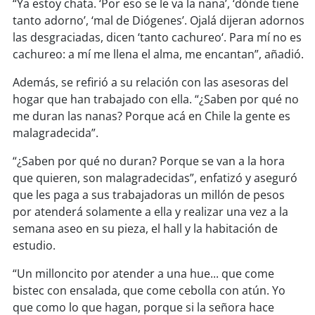
soy
sanantonio
“Ya estoy chata. ‘Por eso se le va la nana’, ‘dónde tiene
tanto adorno’, ‘mal de Diógenes’. Ojalá dijeran adornos
las desgraciadas, dicen ‘tanto cachureo‘. Para mí no es
soy
chillán
cachureo: a mí me llena el alma, me encantan”, añadió.
soy
sancarlos
Además, se refirió a su relación con las asesoras del
hogar que han trabajado con ella. “¿Saben por qué no
soy
talcahuano
me duran las nanas? Porque acá en Chile la gente es
malagradecida”.
soy
concepción
“¿Saben por qué no duran? Porque se van a la hora
soy
coronel
que quieren, son malagradecidas”, enfatizó y aseguró
que les paga a sus trabajadoras un millón de pesos
soy
arauco
por atenderá solamente a ella y realizar una vez a la
semana aseo en su pieza, el hall y la habitación de
soy
temuco
estudio.
“Un milloncito por atender a una hue... que come
soy
valdivia
bistec con ensalada, que come cebolla con atún. Yo
que como lo que hagan, porque si la señora hace
soy
osorno