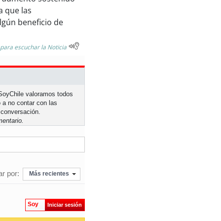
a que las
lgún beneficio de
 para escuchar la Noticia
n SoyChile valoramos todos
 a no contar con las
 conversación.
entario.
r por:
Más recientes
Soy
Iniciar sesión