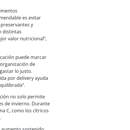
limentos
mendable es evitar
 preservantes y
 distintas
or valor nutricional”,
ficación puede marcar
 organización de
astar lo justo.
da por delivery ayuda
uilibrada”.
ación no solo permite
es de invierno. Durante
na C, como los cítricos
.
de aumento sostenido