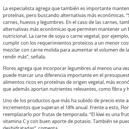
La especialista agrega que también es importante mante
proteínas, pero buscando alternativas más económicas. “S
carnes, huevos y legumbres. En el caso de las carnes, tam
alternativas más económicas que permiten mantener un 
nutricional. La carne de soya o carne vegetal, por ejempl
cumplir con los requerimientos proteicos a un menor cos
mezclar con carne molida para aumentar el volumen de l
rendir más”, señala.
Flores agrega que incorporar legumbres al menos una v
puede marcar una diferencia importante en el presupuesto
alimentos ricos en proteínas de origen vegetal, más econ
que además aportan nutrientes relevantes, como fibra y h
Uno de los productos que más ha subido de precio este añ
incrementos que superan el 18% anual. Frente a esto, Fl
reemplazarlo por frutas de temporada. “El kiwi es una frut
vitamina C y con buen aporte de potasio. También se puede
deshidratadas”, comenta.