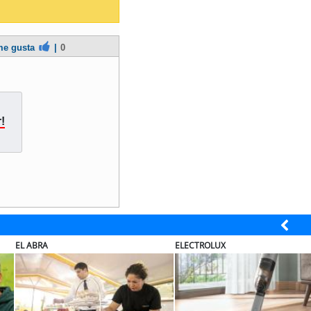
e gusta
|
0
!
EL ABRA
ELECTROLUX