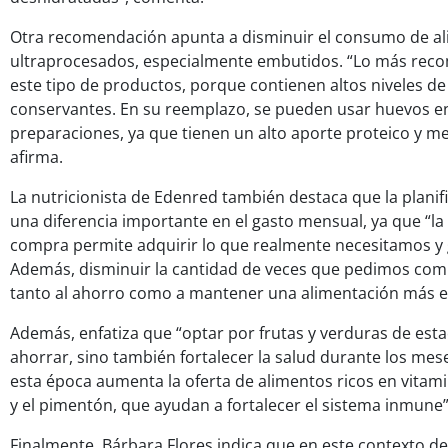
Otra recomendación apunta a disminuir el consumo de a
ultraprocesados, especialmente embutidos. “Lo más reco
este tipo de productos, porque contienen altos niveles de
conservantes. En su reemplazo, se pueden usar huevos en
preparaciones, ya que tienen un alto aporte proteico y mej
afirma.
La nutricionista de Edenred también destaca que la plani
una diferencia importante en el gasto mensual, ya que “la
compra permite adquirir lo que realmente necesitamos y g
Además, disminuir la cantidad de veces que pedimos comi
tanto al ahorro como a mantener una alimentación más eq
Además, enfatiza que “optar por frutas y verduras de est
ahorrar, sino también fortalecer la salud durante los mes
esta época aumenta la oferta de alimentos ricos en vitami
y el pimentón, que ayudan a fortalecer el sistema inmune”
Finalmente, Bárbara Flores indica que en este contexto 