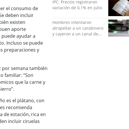
IPC: Precios registraron
variación de 0,1% en julio
ner el consumo de
e deben incluir
bién existen
Hombres intentaron
atropellar a un carabinero
buen aporte
y cayeron a un canal de
o, puede ayudar a
regadío en Peñalolén
to. Incluso se puede
as preparaciones y
ez por semana también
 familiar: “Son
ómicos que la carne y
ierro”.
o es el plátano, con
ores recomienda
a de estación, rica en
n incluir ciruelas