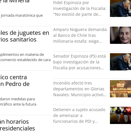
 la Minería
Fidel Espinoza por
investigación de la Fiscalía:
"No existió de parte de
a jornada maratónica que
nadie ningún acto de
violencia física ni verbal"
Amparo Noguera demanda
ales de juguetes en
al Banco de Chile tras
os sanitarios
millonaria estafa: exige
más de $528 millones
mplimientos en materia de
Senador Espinoza (PS) está
l comercio establecido de cara
bajo investigación de la
Fiscalía por acusaciones
cruzadas de agresión con
ico centra
su pareja
an Pedro de
Incendio afectó tres
departamentos en Glorias
Navales: Municipio activó
ordaron medidas para
apoyo para familias
ráfico ante la futura
damnificadas
Detienen a sujeto acusado
de amenazar a
n horarios
funcionarios de PDI y
 residenciales
Carabineros en Laguna