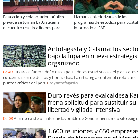
Educación y colaboración público-
Llaman a interiorizarse de los
privada se toman La Araucanía:
programas de estudios para postul
encuentro reunió a líderes para
informado al SAE
abordar las brechas y oportunidades
Antofagasta y Calama: los sect
bajo la lupa en nueva estrategia
organizado
08:49
Las áreas fueron definidas a partir de las estadísticas del plan Calles s
concentración de delitos y homicidios. La estrategia contempla reforzar e
puntos críticos del país.
soy
antofagasta
Duro revés para exalcaldesa Kar
frena solicitud para sustituir s
libertad vigilada intensiva
06-08
Aún no existe un informe favorable de Gendarmería, requisito exigido
1.600 reuniones y 650 empresa