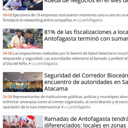
Rueda de Negocios en el Mes de
06-08
Ejecutivos de 19 empresas sostuvieron reuniones cara a cara en un
fortaleció el networking entre compañías.
soy
antofagasta
81% de las fiscalizaciones a loc
Antofagasta terminó con sumari
06-08
Las inspecciones realizadas por la Seremi de Salud detectaron incu
etiquetado y seguridad. Las autoridades reiteraron el llamado a preferir e
al Día del Niño.
soy
antofagasta
Seguridad del Corredor Bioceán
encuentro de autoridades en S
Atacama
06-08
Representantes de instituciones públicas, policías y municipios ab
enfrentar amenazas como el crimen organizado, el contrabando y el narcot
operación de la ruta internacional.
soy
antofagasta
Ramadas de Antofagasta tendrá
diferenciados: locales en zonas