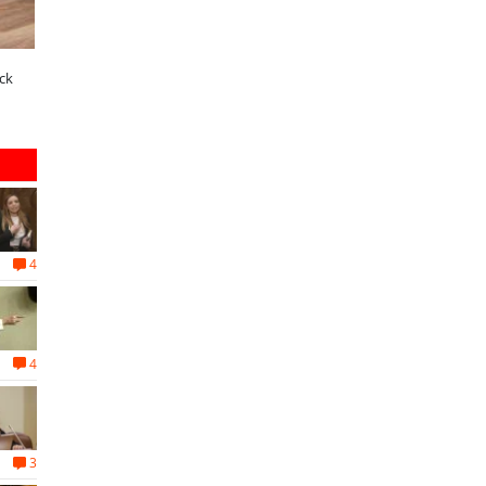
A dos años de la Ley Karin:
¿Qué buscan hoy las familias en
ck
especialistas afirman que el desafío es
tecnología para el hogar?
consolidar un cambio cultural en las
organizaciones
4
4
3