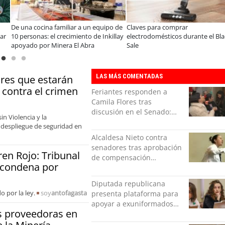
De una cocina familiar a un equipo de
Claves para comprar
ar
10 personas: el crecimiento de Inkillay
electrodomésticos durante el Bla
apoyado por Minera El Abra
Sale
LAS MÁS COMENTADAS
ores que estarán
 contra el crimen
Feriantes responden a
Camila Flores tras
discusión en el Senado:
in Violencia y la
“Ser mujer de feria es un
l despliegue de seguridad en
orgullo”
Alcaldesa Nieto contra
senadores tras aprobación
en Rojo: Tribunal
de compensación
u condena por
municipal: "Gobierno
indolente"
Diputada republicana
 por la ley.
soy
antofagasta
presenta plataforma para
apoyar a exuniformados
s proveedoras en
condenados tras estallido
social