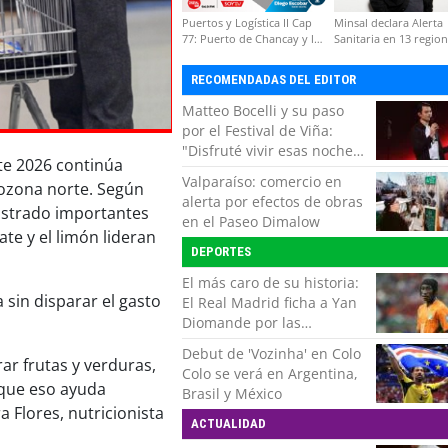
Puertos y Logística II Cap
Minsal declara Alerta
77: Puerto de Chancay y la
Sanitaria en 13 regio
competitividad de Chile
por virus hanta
RECOMENDADAS DEL EDITOR
Matteo Bocelli y su paso
por el Festival de Viña:
"Disfruté vivir esas noches.
te 2026 continúa
Es momento de volver con
Valparaíso: comercio en
rozona norte. Según
mi show"
alerta por efectos de obras
egistrado importantes
en el Paseo Dimalow
te y el limón lideran
DEPORTES
El más caro de su historia:
sin disparar el gasto
El Real Madrid ficha a Yan
Diomande por las
próximas siete temporadas
Debut de 'Vozinha' en Colo
ar frutas y verduras,
Colo se verá en Argentina,
rque eso ayuda
Brasil y México
ra Flores, nutricionista
ACTUALIDAD