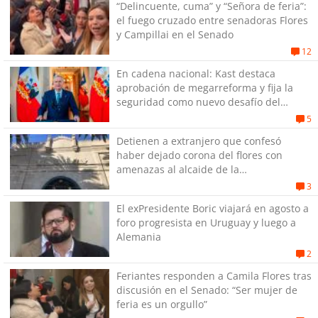
“Delincuente, cuma” y “Señora de feria”:
el fuego cruzado entre senadoras Flores
y Campillai en el Senado
12
En cadena nacional: Kast destaca
aprobación de megarreforma y fija la
seguridad como nuevo desafío del
Gobierno
5
Detienen a extranjero que confesó
haber dejado corona del flores con
amenazas al alcaide de la
exPenitenciaría
3
El exPresidente Boric viajará en agosto a
foro progresista en Uruguay y luego a
Alemania
2
Feriantes responden a Camila Flores tras
discusión en el Senado: “Ser mujer de
feria es un orgullo”