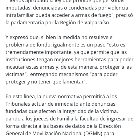
"Hemos aprobado la ley que prohíbe que personas
soy
sanantonio
imputadas, denunciadas o condenadas por violencia
intrafamiliar pueda acceder a armas de fuego", precisó
soy
chillán
la parlamentaria por la Región de Valparaíso.
soy
sancarlos
Y expresó que, si bien la medida no resuleve el
problema de fondo, igualmente es un paso "esto es
soy
talcahuano
tremendamente importante, ya que permite que las
instituciones tengan mejores herramientas para poder
soy
concepción
incautar estas armas y, de esta manera, proteger a las
víctimas", entregando mecanismos "para poder
soy
coronel
proteger y no tener que lamentar”.
soy
arauco
En esta línea, la nueva normativa permitirá a los
Tribunales actuar de inmediato ante denuncias
soy
temuco
fundadas que afecten la integridad de la víctima,
dando a los jueces de Familia la facultad de ingresar de
soy
valdivia
forma directa a las bases de datos de la Dirección
General de Movilización Nacional (DGMN) para
soy
osorno