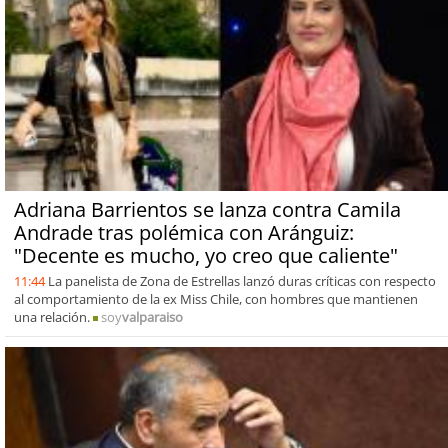
Adriana Barrientos se lanza contra Camila
Andrade tras polémica con Aránguiz:
"Decente es mucho, yo creo que caliente"
11:44
La panelista de Zona de Estrellas lanzó duras críticas con respecto
al comportamiento de la ex Miss Chile, con hombres que mantienen
una relación.
soy
valparaiso