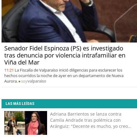
Senador Fidel Espinoza (PS) es investigado
tras denuncia por violencia intrafamiliar en
Viña del Mar
11:21
La Fiscalía de Valparaíso inició diligencias para esclarecer los
hechos ocurridos la noche de ayer en un departamento de Nueva
Aurora.
soy
valparaiso
LAS MÁS LEÍDAS
Adriana Barrientos se lanza contra
Camila Andrade tras polémica con
Aránguiz: "Decente es mucho, yo creo
que caliente"