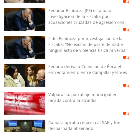
2
Senador Espinoza (PS) está bajo
investigación de la Fiscalía por
acusaciones cruzadas de agresión con
su pareja
2
Fidel Espinoza por investigación de la
Fiscalía: "No existió de parte de nadie
ningún acto de violencia física ni verbal"
2
Senado deriva a Comisión de Ética el
enfrentamiento entre Campillai y Flores
2
Valparaíso: patrullaje municipal en
picada contra la alcaldía
2
Cámara aprobó reforma al SAE y fue
despachada al Senado