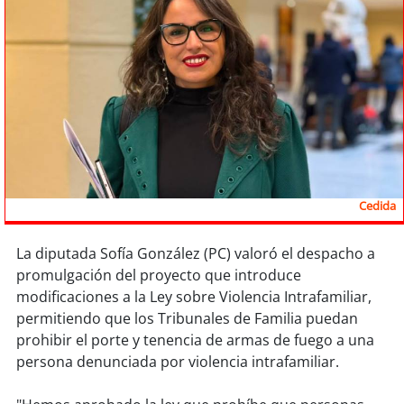
Sostenibilidad
soy
chile
soy
arica
soy
iquique
soy
calama
Cedida
soy
antofagasta
La diputada Sofía González (PC) valoró el despacho a
promulgación del proyecto que introduce
soy
copiapó
modificaciones a la Ley sobre Violencia Intrafamiliar,
permitiendo que los Tribunales de Familia puedan
soy
valparaíso
prohibir el porte y tenencia de armas de fuego a una
persona denunciada por violencia intrafamiliar.
soy
quillota