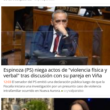
Espinoza (PS) niega actos de "violencia física y
verbal" tras discusión con su pareja en Viña
12:03
El senador del PS emitió una declaración pública luego de que la
Fiscalía iniciara una investigación por un presunto caso de violencia
intrafamiliar ocurrido en Nueva Aurora.
soy
valparaiso