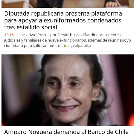
Diputada republicana presenta plataforma
para apoyar a exuniformados condenados
tras estallido social
13:16
La iniciativa “Presos por Servir” busca difundir antecedentes
judiciales y familiares de nueve exfuncionarios, además de reunir apoyo
ciudadano para solicitar indultos.
soy
valparaiso
Amparo Noguera demanda al Banco de Chile