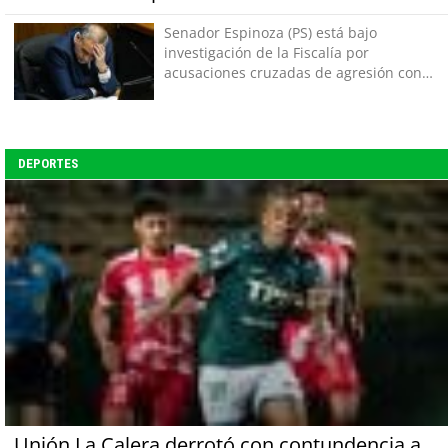
Senador Espinoza (PS) está bajo
investigación de la Fiscalía por
acusaciones cruzadas de agresión con
su pareja
DEPORTES
Unión La Calera derrotó con contundencia a