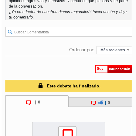
opiniones agresivas y ofensivas. Cuéntanos qué piensas y sé parte
de la conversación.
¿Ya eres lector de nuestros diarios regionales?
Inicia sesión
y deja
tu comentario.
Ordenar por:
Más recientes
Soy
Iniciar sesión
Este debate ha finalizado.
|
0
|
0