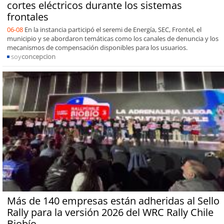
cortes eléctricos durante los sistemas
frontales
06-08
En la instancia participó el seremi de Energía, SEC, Frontel, el
municipio y se abordaron temáticas como los canales de denuncia y los
mecanismos de compensación disponibles para los usuarios.
soy
concepcion
Más de 140 empresas están adheridas al Sello
Rally para la versión 2026 del WRC Rally Chile
Biobío