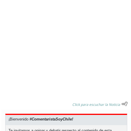
soy
puertomontt
soy
chiloé
Click para escuchar la Noticia
¡Bienvenido
#ComentaristaSoyChile!
Te invitamos a opinar y debatir respecto al contenido de esta