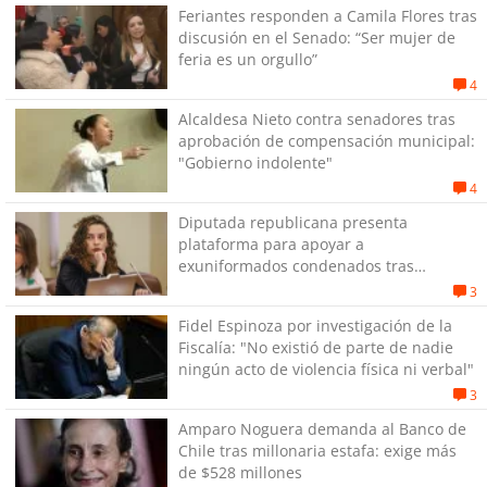
Feriantes responden a Camila Flores tras
discusión en el Senado: “Ser mujer de
feria es un orgullo”
4
Alcaldesa Nieto contra senadores tras
aprobación de compensación municipal:
"Gobierno indolente"
4
Diputada republicana presenta
plataforma para apoyar a
exuniformados condenados tras
estallido social
3
Fidel Espinoza por investigación de la
Fiscalía: "No existió de parte de nadie
ningún acto de violencia física ni verbal"
3
Amparo Noguera demanda al Banco de
Chile tras millonaria estafa: exige más
de $528 millones