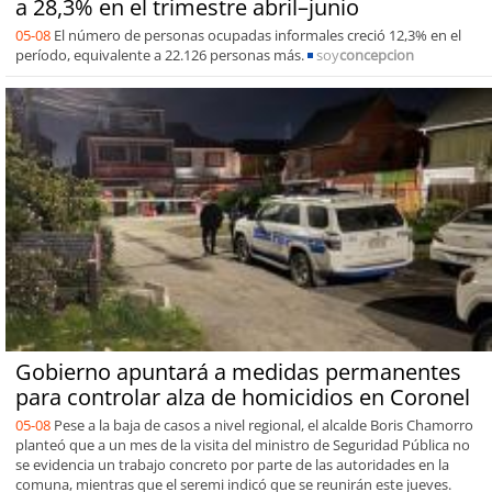
a 28,3% en el trimestre abril–junio
05-08
El número de personas ocupadas informales creció 12,3% en el
período, equivalente a 22.126 personas más.
soy
concepcion
Gobierno apuntará a medidas permanentes
para controlar alza de homicidios en Coronel
05-08
Pese a la baja de casos a nivel regional, el alcalde Boris Chamorro
planteó que a un mes de la visita del ministro de Seguridad Pública no
se evidencia un trabajo concreto por parte de las autoridades en la
comuna, mientras que el seremi indicó que se reunirán este jueves.