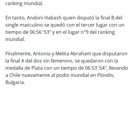
soy
sanantonio
ranking mundial.
soy
chillán
En tanto, Andoni Habash quien disputó la final B del
single masculino se quedó con el tercer lugar con un
soy
sancarlos
tiempo de 06:56′:53″ y en el lugar n°9 del ranking
mundial.
soy
talcahuano
Finalmente, Antonia y Melita Abraham que disputaron
soy
concepción
la final A del dos sin femenino, se quedaron con la
medalla de Plata con un tiempo de 06:53′:54″, llevando
soy
coronel
a Chile nuevamente al podio mundial en Plovdiv,
Bulgaria.
soy
arauco
soy
temuco
soy
valdivia
soy
osorno