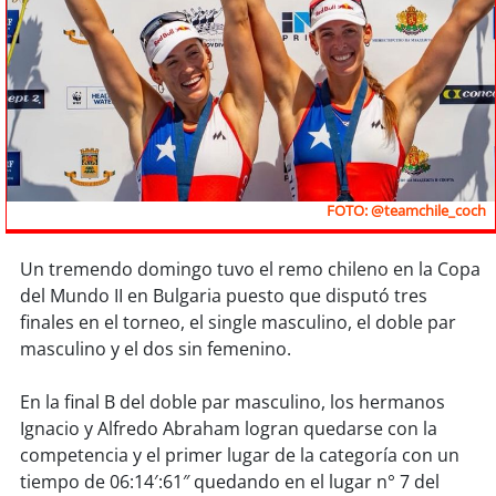
Sostenibilidad
soy
chile
soy
arica
soy
iquique
FOTO: @teamchile_coch
soy
calama
Un tremendo domingo tuvo el remo chileno en la Copa
soy
antofagasta
del Mundo II en Bulgaria puesto que disputó tres
finales en el torneo, el single masculino, el doble par
soy
copiapó
masculino y el dos sin femenino.
soy
valparaíso
En la final B del doble par masculino, los hermanos
Ignacio y Alfredo Abraham logran quedarse con la
soy
quillota
competencia y el primer lugar de la categoría con un
tiempo de 06:14′:61″ quedando en el lugar n° 7 del