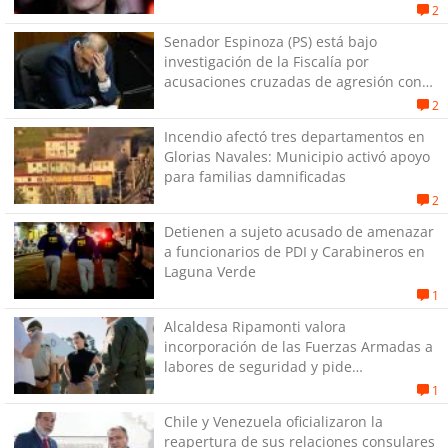
2
Senador Espinoza (PS) está bajo
investigación de la Fiscalía por
acusaciones cruzadas de agresión con
su pareja
2
Incendio afectó tres departamentos en
Glorias Navales: Municipio activó apoyo
para familias damnificadas
2
Detienen a sujeto acusado de amenazar
a funcionarios de PDI y Carabineros en
Laguna Verde
1
Alcaldesa Ripamonti valora
incorporación de las Fuerzas Armadas a
labores de seguridad y pide
“responsabilidad política”
1
Chile y Venezuela oficializaron la
reapertura de sus relaciones consulares