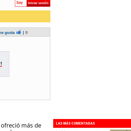
Soy
Iniciar sesión
e gusta
|
0
!
LAS MÁS COMENTADAS
 ofreció más de