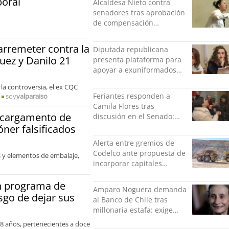
boral
Alcaldesa Nieto contra
senadores tras aprobación
de compensación
municipal: "Gobierno
indolente"
 arremeter contra la
Diputada republicana
guez y Danilo 21
presenta plataforma para
apoyar a exuniformados
condenados tras estallido
 la controversia, el ex CQC
social
Feriantes responden a
soy
valparaiso
Camila Flores tras
o cargamento de
discusión en el Senado:
“Ser mujer de feria es un
óner falsificados
orgullo”
Alerta entre gremios de
Codelco ante propuesta de
 y elementos de embalaje,
incorporar capitales
privados
án programa de
Amparo Noguera demanda
sgo de dejar sus
al Banco de Chile tras
millonaria estafa: exige
más de $528 millones
 18 años, pertenecientes a doce