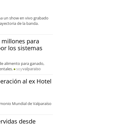
damnificadas
ina un show en vivo grabado
ayectoria de la banda.
 millones para
por los sistemas
 de alimento para ganado,
entales.
soy
valparaiso
ración al ex Hotel
trimonio Mundial de Valparaíso
ervidas desde