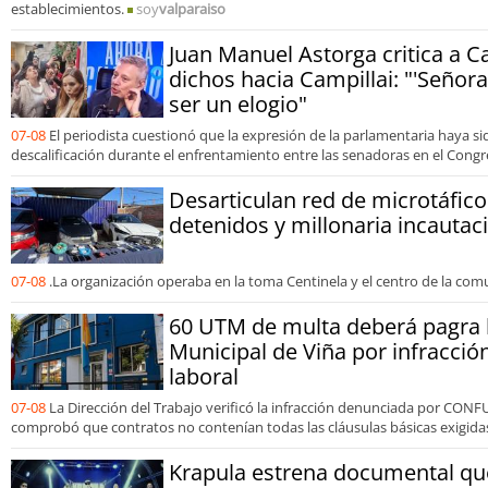
establecimientos.
soy
valparaiso
Juan Manuel Astorga critica a C
dichos hacia Campillai: "'Señora
ser un elogio"
07-08
El periodista cuestionó que la expresión de la parlamentaria haya s
descalificación durante el enfrentamiento entre las senadoras en el Congr
Desarticulan red de microtáfico
detenidos y millonaria incautac
07-08
.La organización operaba en la toma Centinela y el centro de la com
60 UTM de multa deberá pagra 
Municipal de Viña por infracció
laboral
07-08
La Dirección del Trabajo verificó la infracción denunciada por CONF
comprobó que contratos no contenían todas las cláusulas básicas exigidas 
Krapula estrena documental que