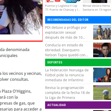
Puertos y Logística II Cap
Minsal declara Alerta
77: Puerto de Chancay y la
Sanitaria en 13 regio
competitividad de Chile
por virus hanta
RECOMENDADAS DEL EDITOR
PDI detuvo a prófugo por
explotación sexual
después de más de 10
horas de navegación en la
Conducía en estado de
zona austral
rnada denominada
ebriedad: Exarquero
Nelson Tapia quedó con
unicipales
lesiones graves tras
DEPORTES
accidente vehicular
La Federación Noruega de
a los vecinos y vecinas,
Fútbol pide la renuncia
lver consultas.
inmediata de Infantino
Revisa la programación
a Plaza O'Higgins,
completa de la fecha 18 de
ará con la
la Liga de Primera
presas de gas, que
ACTUALIDAD
cesarias para acceder a