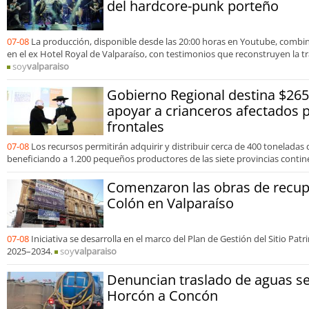
del hardcore-punk porteño
07-08
La producción, disponible desde las 20:00 horas en Youtube, comb
en el ex Hotel Royal de Valparaíso, con testimonios que reconstruyen la tr
soy
valparaiso
Gobierno Regional destina $265
apoyar a crianceros afectados 
frontales
07-08
Los recursos permitirán adquirir y distribuir cerca de 400 toneladas
beneficiando a 1.200 pequeños productores de las siete provincias contin
Comenzaron las obras de recupe
Colón en Valparaíso
07-08
Iniciativa se desarrolla en el marco del Plan de Gestión del Sitio Pa
2025–2034.
soy
valparaiso
Denuncian traslado de aguas s
Horcón a Concón