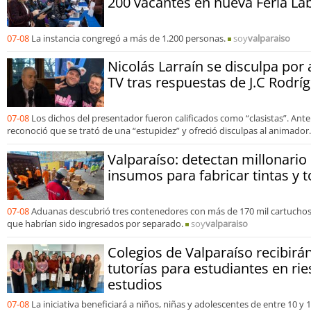
200 vacantes en nueva Feria La
07-08
La instancia congregó a más de 1.200 personas.
soy
valparaiso
Nicolás Larraín se disculpa por
TV tras respuestas de J.C Rodrí
07-08
Los dichos del presentador fueron calificados como “clasistas”. Ante
reconoció que se trató de una “estupidez” y ofreció disculpas al animador.
Valparaíso: detectan millonari
insumos para fabricar tintas y t
07-08
Aduanas descubrió tres contenedores con más de 170 mil cartuchos
que habrían sido ingresados por separado.
soy
valparaiso
Colegios de Valparaíso recibir
tutorías para estudiantes en rie
estudios
07-08
La iniciativa beneficiará a niños, niñas y adolescentes de entre 10 y