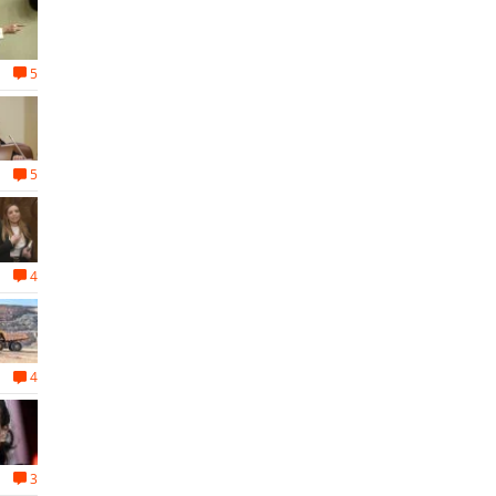
5
5
4
4
3