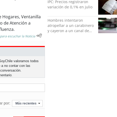
IPC: Precios registraron
variación de 0,1% en julio
e Hogares, Ventanilla
Hombres intentaron
o de Atención a
atropellar a un carabinero
fluenza.
y cayeron a un canal de
regadío en Peñalolén
 para escuchar la Noticia
n SoyChile valoramos todos
 a no contar con las
 conversación.
entario.
r por:
Más recientes