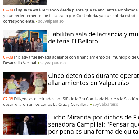
07-08
El agua se está reitrando desde planta que se encuentra emplazad
y que recientemente fue fiscalizada por Contraloría, ya que habría estado
correspondiente.
soy
valparaiso
Habilitan sala de lactancia y mu
de feria El Belloto
07-08
Iniciativa fue llevada adelante con financiamiento del municipio de 
Desarrollo Vecinal.
soy
valparaiso
Cinco detenidos durante operat
allanamientos en Valparaíso
07-08
Diligencias efectuadas por SIP de la 3ra Comisaría Norte y la Sección
desarrollaron en los cerros La Cruz y Cordillera.
soy
valparaiso
Lucho Miranda por dichos de Fl
senadora Campillai: "Pensar qu
por pena es una forma de quita