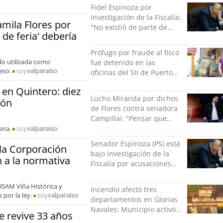
Fidel Espinoza por
investigación de la Fiscalía:
amila Flores por
"No existió de parte de
 de feria' debería
nadie ningún acto de
violencia física ni verbal"
Prófugo por fraude al fisco
ido utilizada como
fue detenido en las
eso.
soy
valparaiso
oficinas del SII de Puerto
Montt mientras pedía más
 en Quintero: diez
facturas
Lucho Miranda por dichos
ión
de Flores contra senadora
Campillai: "Pensar que
todo se consigue por pena
una.
soy
valparaiso
es una forma de quitar
Senador Espinoza (PS) está
la Corporación
dignidad"
bajo investigación de la
n a la normativa
Fiscalía por acusaciones
cruzadas de agresión con
su pareja
USAM Viña Histórica y
Incendio afectó tres
por la ley.
soy
valparaiso
departamentos en Glorias
Navales: Municipio activó
 revive 33 años
apoyo para familias