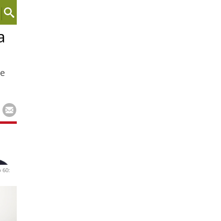
a
te
 60: