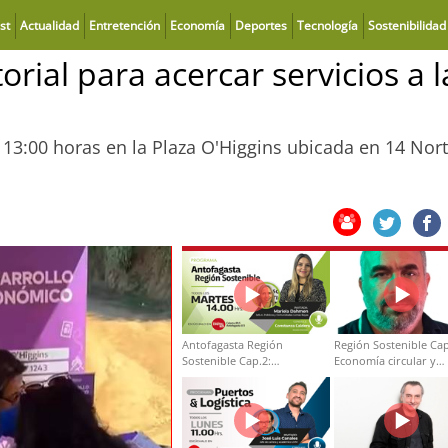
st
Actualidad
Entretención
Economía
Deportes
Tecnología
Sostenibilidad
orial para acercar servicios a l
 13:00 horas en la Plaza O'Higgins ubicada en 14 Nor
Antofagasta Región
Región Sostenible Cap
Sostenible Cap.2:
Economía circular y
Educación ambiental y
desarrollo regional
formación de capacidades
técnicas