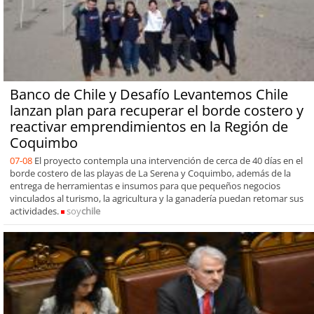
Banco de Chile y Desafío Levantemos Chile
lanzan plan para recuperar el borde costero y
reactivar emprendimientos en la Región de
Coquimbo
07-08
El proyecto contempla una intervención de cerca de 40 días en el
borde costero de las playas de La Serena y Coquimbo, además de la
entrega de herramientas e insumos para que pequeños negocios
vinculados al turismo, la agricultura y la ganadería puedan retomar sus
actividades.
soy
chile