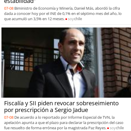
estabilidad”
07-08
Biministro de Economía y Minería, Daniel Más, abordó la cifra
dada a conocer hoy por el INE de 0,1% en el séptimo mes del año, lo
que acumuló un 3,5% en 12 meses.
soy
chile
Fiscalía y SII piden revocar sobreseimiento
por prescripción a Sergio Jadue
07-08
De acuerdo a lo reportado por Informe Especial de TVN, la
apelación apunta a que el plazo para declarar la prescripción del caso
fue resuelto de forma errónea por la magistrada Paz Reyes.
soy
chile