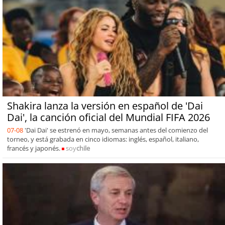
Shakira lanza la versión en español de 'Dai
Dai', la canción oficial del Mundial FIFA 2026
07-08
'Dai Dai' se estrenó en mayo, semanas antes del comienzo del
torneo, y está grabada en cinco idiomas: inglés, español, italiano,
francés y japonés.
soy
chile