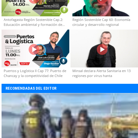
Antofagasta Región Sostenible Cap.2:
Región Sostenible Cap 60: Economía
Educación ambiental y formación de
circular y desarrollo regional
capacidades técnicas
Puertos y Logística II Cap 77: Puerto de
Minsal declara Alerta Sanitaria en 13
Chancay y la competitividad de Chile
regiones por virus hanta
RECOMENDADAS DEL EDITOR