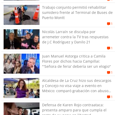
Trabajo conjunto permitió rehabilitar
sumidero frente al Terminal de Buses de
Puerto Montt
1
Nicolás Larraín se disculpa por
arremeter contra la TV tras respuestas
de J.C Rodríguez y Danilo 21
1
Juan Manuel Astorga critica a Camila
Flores por dichos hacia Campillai:
"'Señora de feria' debería ser un elogio"
1
Alcaldesa de La Cruz hizo sus descargos
y Concejo no visa viaje a evento en
México: comparó grabación con abuso
sexual infantil
1
Defensa de Karen Rojo contraataca:
presenta amparo para que cumpla el