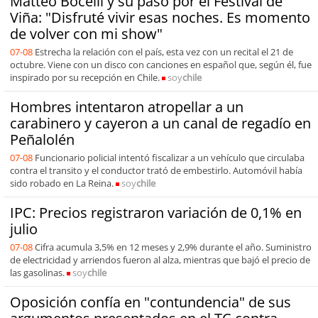
Matteo Bocelli y su paso por el Festival de
Viña: "Disfruté vivir esas noches. Es momento
de volver con mi show"
07-08
Estrecha la relación con el país, esta vez con un recital el 21 de
octubre. Viene con un disco con canciones en español que, según él, fue
inspirado por su recepción en Chile.
soy
chile
Hombres intentaron atropellar a un
carabinero y cayeron a un canal de regadío en
Peñalolén
07-08
Funcionario policial intentó fiscalizar a un vehículo que circulaba
contra el transito y el conductor trató de embestirlo. Automóvil había
sido robado en La Reina.
soy
chile
IPC: Precios registraron variación de 0,1% en
julio
07-08
Cifra acumula 3,5% en 12 meses y 2,9% durante el año. Suministro
de electricidad y arriendos fueron al alza, mientras que bajó el precio de
las gasolinas.
soy
chile
Oposición confía en "contundencia" de sus