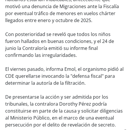
soy
sanantonio
motivó una denuncia de Migraciones ante la Fiscalía
por eventual tráfico de menores en vuelos chárter
soy
chillán
llegados entre enero y octubre de 2025.
soy
sancarlos
Con posterioridad se reveló que todos los niños
fueron hallados en buenas condiciones, y el 24 de
soy
talcahuano
junio la Contraloría emitió su informe final
confirmando las irregularidades.
soy
concepción
El viernes pasado, informa Emol, el organismo pidió al
soy
coronel
CDE querellarse invocando la "defensa fiscal" para
determinar la autoría de la filtración.
soy
arauco
De presentarse la acción y ser admitida por los
soy
temuco
tribunales, la contralora Dorothy Pérez podría
constituirse en parte de la causa y solicitar diligencias
soy
valdivia
al Ministerio Público, en el marco de una eventual
persecución por el delito de revelación de secreto.
soy
osorno