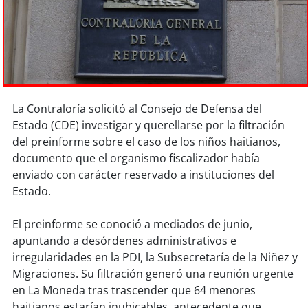
Sostenibilidad
soy
chile
soy
arica
La Contraloría solicitó al Consejo de Defensa del
soy
iquique
Estado (CDE) investigar y querellarse por la filtración
del preinforme sobre el caso de los niños haitianos,
soy
calama
documento que el organismo fiscalizador había
enviado con carácter reservado a instituciones del
soy
antofagasta
Estado.
soy
copiapó
El preinforme se conoció a mediados de junio,
apuntando a desórdenes administrativos e
soy
valparaíso
irregularidades en la PDI, la Subsecretaría de la Niñez y
Migraciones. Su filtración generó una reunión urgente
soy
quillota
en La Moneda tras trascender que 64 menores
haitianos estarían inubicables, antecedente que