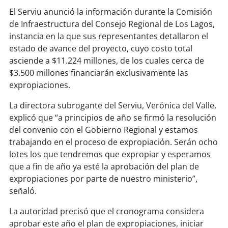
soy
sanantonio
El Serviu anunció la información durante la Comisión
de Infraestructura del Consejo Regional de Los Lagos,
soy
chillán
instancia en la que sus representantes detallaron el
estado de avance del proyecto, cuyo costo total
soy
sancarlos
asciende a $11.224 millones, de los cuales cerca de
$3.500 millones financiarán exclusivamente las
soy
talcahuano
expropiaciones.
soy
concepción
La directora subrogante del Serviu, Verónica del Valle,
explicó que “a principios de año se firmó la resolución
soy
coronel
del convenio con el Gobierno Regional y estamos
trabajando en el proceso de expropiación. Serán ocho
soy
arauco
lotes los que tendremos que expropiar y esperamos
que a fin de año ya esté la aprobación del plan de
soy
temuco
expropiaciones por parte de nuestro ministerio”,
señaló.
soy
valdivia
La autoridad precisó que el cronograma considera
aprobar este año el plan de expropiaciones, iniciar
soy
osorno