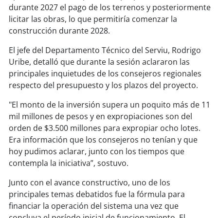
durante 2027 el pago de los terrenos y posteriormente
licitar las obras, lo que permitiría comenzar la
soy
puertomontt
construcción durante 2028.
soy
chiloé
El jefe del Departamento Técnico del Serviu, Rodrigo
Uribe, detalló que durante la sesión aclararon las
principales inquietudes de los consejeros regionales
respecto del presupuesto y los plazos del proyecto.
"El monto de la inversión supera un poquito más de 11
mil millones de pesos y en expropiaciones son del
orden de $3.500 millones para expropiar ocho lotes.
Era información que los consejeros no tenían y que
hoy pudimos aclarar, junto con los tiempos que
contempla la iniciativa”, sostuvo.
Junto con el avance constructivo, uno de los
principales temas debatidos fue la fórmula para
financiar la operación del sistema una vez que
concluya el período inicial de funcionamiento. El