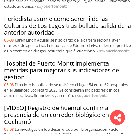
Participará en el Aspire Leaders Program (ALP), del plantel universitario
estadounidense.
soy
puertomontt
Periodista asume como seremi de las
Culturas de Los Lagos tras bullada salida de la
anterior autoridad
05-08
Karen Lindh Aguilar se hizo cargo de la cartera regional ayer
martes 4 de agosto tras la renuncia de Eduardo Leiva quien dio positivo
a un examen de drogas, resultado que él cuestionó.
soy
puertomontt
Hospital de Puerto Montt implementa
medidas para mejorar sus indicadores de
gestión
05-08
El recinto hospitalario se ubicó en el lugar 54 entre 62 hospitales
en el Balanced Scorecard 2025. Se consideran indicadores clínicos,
administrativos, financieros y atención.
soy
puertomontt
[VIDEO] Registro de huemul confirma
presencia de un corredor biológico en
Cochamó
05-08
La investigación fue desarrollada por la organización Puelo