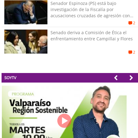
Senador Espinoza (PS) está bajo
investigación de la Fiscalía por
acusaciones cruzadas de agresión con
su pareja
2
Senado deriva a Comisión de Ética el
enfrentamiento entre Campillai y Flores
2
SOYTV