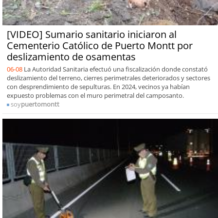
[VIDEO] Sumario sanitario iniciaron al
Cementerio Católico de Puerto Montt por
deslizamiento de osamentas
06-08
La Autoridad Sanitaria efectuó una fiscalización donde constató
deslizamiento del terreno, cierres perimetrales deteriorados y sectores
con desprendimiento de sepulturas. En 2024, vecinos ya habían
expuesto problemas con el muro perimetral del camposanto.
soy
puertomontt