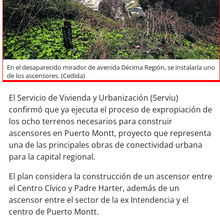
Sostenibilidad
soy
chile
soy
arica
En el desaparecido mirador de avenida Décima Región, se instalaría uno
de los ascensores. (Cedida)
soy
iquique
El Servicio de Vivienda y Urbanización (Serviu)
soy
calama
confirmó que ya ejecuta el proceso de expropiación de
los ocho terrenos necesarios para construir
soy
antofagasta
ascensores en Puerto Montt, proyecto que representa
una de las principales obras de conectividad urbana
soy
copiapó
para la capital regional.
soy
valparaíso
El plan considera la construcción de un ascensor entre
el Centro Cívico y Padre Harter, además de un
soy
quillota
ascensor entre el sector de la ex Intendencia y el
centro de Puerto Montt.