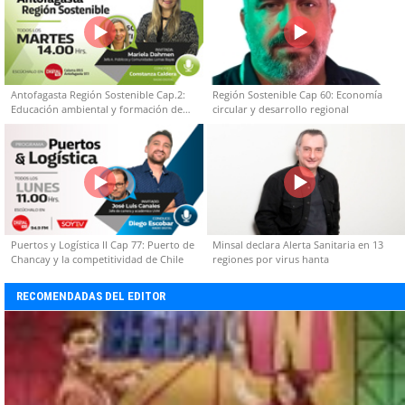
Antofagasta Región Sostenible Cap.2:
Región Sostenible Cap 60: Economía
Educación ambiental y formación de
circular y desarrollo regional
capacidades técnicas
Puertos y Logística II Cap 77: Puerto de
Minsal declara Alerta Sanitaria en 13
Chancay y la competitividad de Chile
regiones por virus hanta
RECOMENDADAS DEL EDITOR