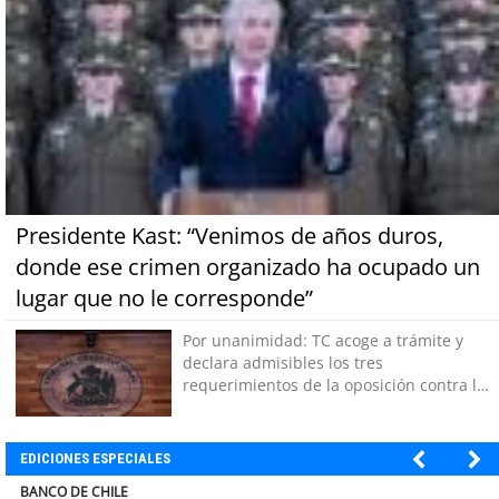
Presidente Kast: “Venimos de años duros,
donde ese crimen organizado ha ocupado un
lugar que no le corresponde”
Por unanimidad: TC acoge a trámite y
declara admisibles los tres
requerimientos de la oposición contra la
megarreforma
EDICIONES ESPECIALES
ELECTROLUX