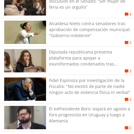
discusión en el Senado: “Ser mujer de
feria es un orgullo”
4
Alcaldesa Nieto contra senadores tras
aprobación de compensación municipal:
"Gobierno indolente"
3
Diputada republicana presenta
plataforma para apoyar a
exuniformados condenados tras
estallido social
3
Fidel Espinoza por investigación de la
Fiscalía: "No existió de parte de nadie
ningún acto de violencia física ni verbal"
3
El exPresidente Boric viajará en agosto a
foro progresista en Uruguay y luego a
Alemania
2