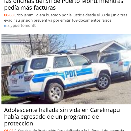
las oficinas del SII de Puerto Montt mientras
pedía más facturas
06-08
Erico Jaramillo era buscado por la justicia desde el 30 de junio tras
evadir su prisión preventiva por emitir 109 documentos falsos.
soy
puertomontt
Adolescente hallada sin vida en Carelmapu
había egresado de un programa de
protección
06-08
El Servicio de Protección Especializada a la Niñez y Adolescencia,