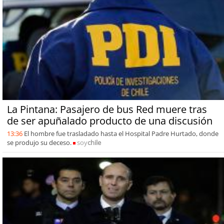
La Pintana: Pasajero de bus Red muere tras
de ser apuñalado producto de una discusión
13:36
El hombre fue trasladado hasta el Hospital Padre Hurtado, donde
se produjo su deceso.
soy
chile