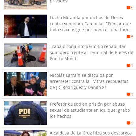
privados
5
Lucho Miranda por dichos de Flores
contra senadora Campillai: "Pensar que
todo se consigue por pena es una forma
de quitar dignidad"
5
Trabajo conjunto permitió rehabilitar
sumidero frente al Terminal de Buses de
Puerto Montt
1
Nicolás Larraín se disculpa por
arremeter contra la TV tras respuestas
de J.C Rodríguez y Danilo 21
1
Profesor quedó en prisión por abuso
sexual de estudiante en Iquique: grabó
los hechos
1
Alcaldesa de La Cruz hizo sus descargos