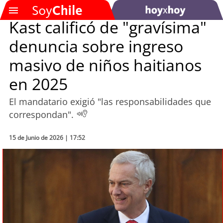
Kast calificó de "gravísima"
denuncia sobre ingreso
SOYTV
masivo de niños haitianos
en 2025
Podcast
El mandatario exigió "las responsabilidades que
Actualidad
correspondan".
Entretención
15 de Junio de 2026 | 17:52
Economía
Deportes
Tecnología