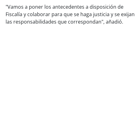
soy
sanantonio
"Vamos a poner los antecedentes a disposición de
Fiscalía y colaborar para que se haga justicia y se exijan
soy
chillán
las responsabilidades que correspondan", añadió.
soy
sancarlos
soy
talcahuano
soy
concepción
soy
coronel
soy
arauco
soy
temuco
soy
valdivia
soy
osorno