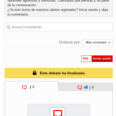
opiniones agresivas y ofensivas. Cuéntanos qué piensas y sé parte
de la conversación.
¿Ya eres lector de nuestros diarios regionales?
Inicia sesión
y deja
tu comentario.
Ordenar por:
Más recientes
Soy
Iniciar sesión
Este debate ha finalizado.
|
0
|
0