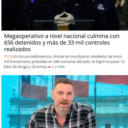
Megaoperativo a nivel nacional culmina con
656 detenidos y más de 33 mil controles
realizados
11:13
En los procedimientos, donde se movilizaron alrededor de cinco
mil funcionarios policiales en 346 comunas del país, se logró incautar 12
kilos de droga y 23 armas.
soy
chile