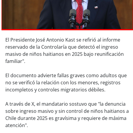
Sostenibilidad
soy
chile
soy
arica
El Presidente José Antonio Kast se refirió al informe
reservado de la Controlaría que detectó el ingreso
soy
iquique
masivo de niños haitianos en 2025 bajo reunificación
familiar".
soy
calama
El documento advierte fallas graves como adultos que
soy
antofagasta
no se verificó la relación con los menores, registros
incompletos y controles migratorios débiles.
soy
copiapó
A través de X, el mandatario sostuvo que "la denuncia
soy
valparaíso
sobre ingreso masivo y sin control de niños haitianos a
Chile durante 2025 es gravísima y requiere de máxima
soy
quillota
atención".