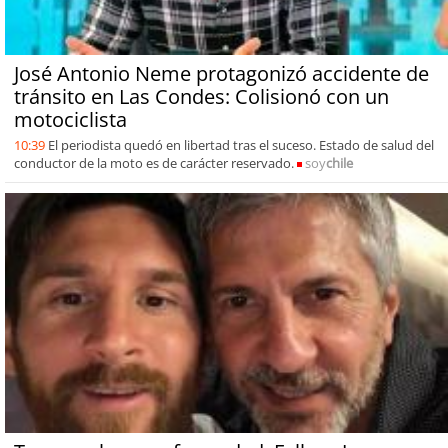
José Antonio Neme protagonizó accidente de
tránsito en Las Condes: Colisionó con un
motociclista
10:39
El periodista quedó en libertad tras el suceso. Estado de salud del
conductor de la moto es de carácter reservado.
soy
chile