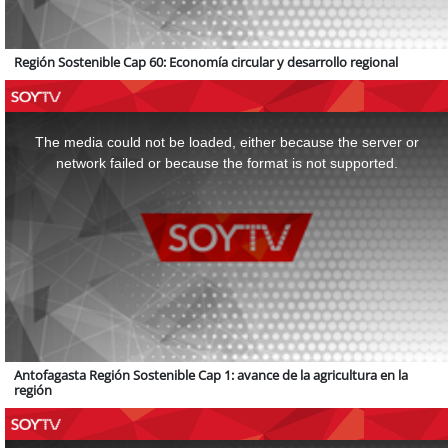
Región Sostenible Cap 60: Economía circular y desarrollo regional
This
is
a
The media could not be loaded, either because the server or
modal
window.
network failed or because the format is not supported.
Antofagasta Región Sostenible Cap 1: avance de la agricultura en la
región
This