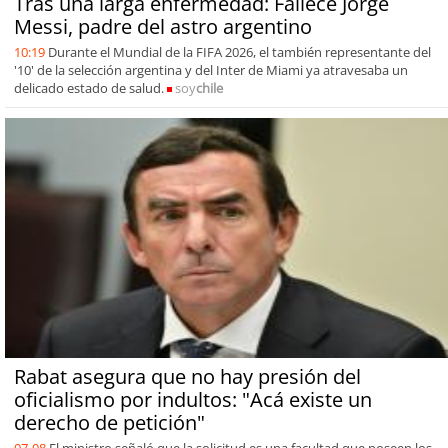
Tras una larga enfermedad: Fallece Jorge
Messi, padre del astro argentino
10:19
Durante el Mundial de la FIFA 2026, el también representante del
'10' de la selección argentina y del Inter de Miami ya atravesaba un
delicado estado de salud.
soy
chile
Rabat asegura que no hay presión del
oficialismo por indultos: "Acá existe un
derecho de petición"
07-08
El ministro señaló que la solicitud es una facultad que poseen los