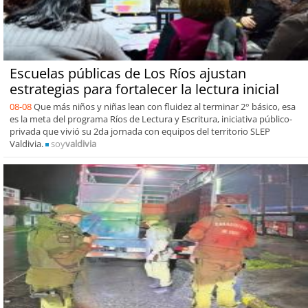
Escuelas públicas de Los Ríos ajustan
estrategias para fortalecer la lectura inicial
08-08
Que más niños y niñas lean con fluidez al terminar 2° básico, esa
es la meta del programa Ríos de Lectura y Escritura, iniciativa público-
privada que vivió su 2da jornada con equipos del territorio SLEP
Valdivia.
soy
valdivia