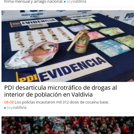
firma mensual y arraigo nacional.
soy
valdivia
PDI desarticula microtráfico de drogas al
interior de población en Valdivia
08-08
Los policías incautaron mil 312 dosis de cocaína base.
soy
valdivia