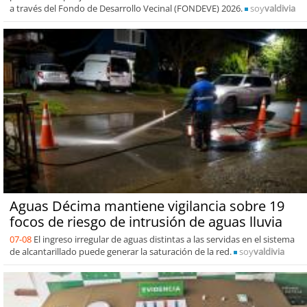
a través del Fondo de Desarrollo Vecinal (FONDEVE) 2026.
soy
valdivia
Aguas Décima mantiene vigilancia sobre 19
focos de riesgo de intrusión de aguas lluvia
07-08
El ingreso irregular de aguas distintas a las servidas en el sistema
de alcantarillado puede generar la saturación de la red.
soy
valdivia