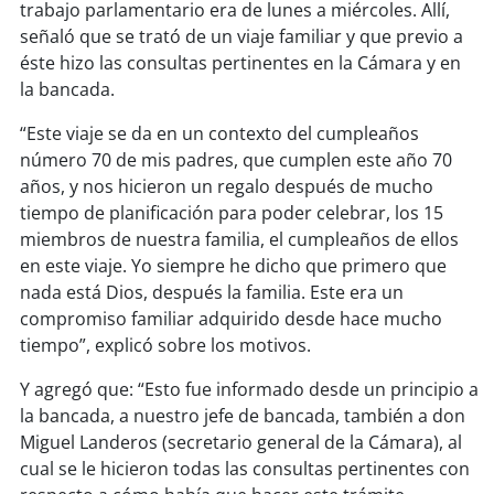
soy
sanantonio
trabajo parlamentario era de lunes a miércoles. Allí,
señaló que se trató de un viaje familiar y que previo a
soy
chillán
éste hizo las consultas pertinentes en la Cámara y en
la bancada.
soy
sancarlos
“Este viaje se da en un contexto del cumpleaños
número 70 de mis padres, que cumplen este año 70
soy
talcahuano
años, y nos hicieron un regalo después de mucho
tiempo de planificación para poder celebrar, los 15
soy
concepción
miembros de nuestra familia, el cumpleaños de ellos
en este viaje. Yo siempre he dicho que primero que
soy
coronel
nada está Dios, después la familia. Este era un
compromiso familiar adquirido desde hace mucho
soy
arauco
tiempo”, explicó sobre los motivos.
soy
temuco
Y agregó que: “Esto fue informado desde un principio a
la bancada, a nuestro jefe de bancada, también a don
soy
valdivia
Miguel Landeros (secretario general de la Cámara), al
cual se le hicieron todas las consultas pertinentes con
soy
osorno