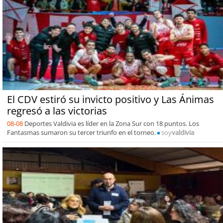
El CDV estiró su invicto positivo y Las Ánimas
regresó a las victorias
08-08
Deportes Valdivia es líder en la Zona Sur con 18 puntos. Los
Fantasmas sumaron su tercer triunfo en el torneo.
soy
valdivia