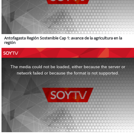
Antofagasta Región Sostenible Cap 1: avance de la agricultura en la
región
This
is
a
The media could not be loaded, either because the server or
modal
window.
network failed or because the format is not supported.