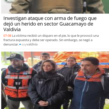
Investigan ataque con arma de fuego que
dejó un herido en sector Guacamayo de
Valdivia
07-08
La víctima recibió un disparo en el pie, lo que le provocó una
fractura expuesta y debe ser operado. Sin embargo, se negó a
denunciar.
soy
valdivia