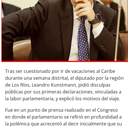
Sostenibilidad
soy
chile
soy
arica
soy
iquique
soy
calama
Tras ser cuestionado por ir de vacaciones al Caribe
soy
antofagasta
durante una semana distrital, el diputado por la región
de Los Ríos, Leandro Kunstmann, pidió disculpas
soy
copiapó
públicas por sus primeras declaraciones, vinculadas a
la labor parlamentaria, y explicó los motivos del viaje.
soy
valparaíso
Fue en un punto de prensa realizado en el Congreso
soy
quillota
en donde el parlamentario se refirió en profundidad a
la polémica que acrecentó al decir inicialmente que su