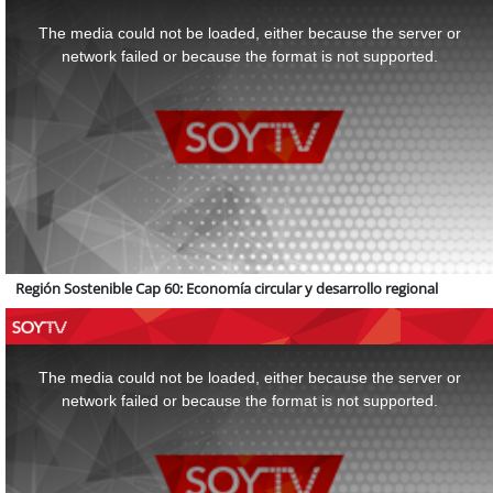
This
is
a
The media could not be loaded, either because the server or
modal
window.
network failed or because the format is not supported.
Región Sostenible Cap 60: Economía circular y desarrollo regional
This
is
a
The media could not be loaded, either because the server or
modal
window.
network failed or because the format is not supported.