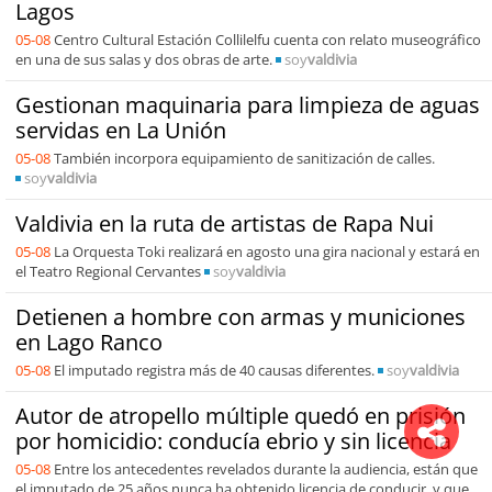
Lagos
05-08
Centro Cultural Estación Collilelfu cuenta con relato museográfico
en una de sus salas y dos obras de arte.
soy
valdivia
Gestionan maquinaria para limpieza de aguas
servidas en La Unión
05-08
También incorpora equipamiento de sanitización de calles.
soy
valdivia
Valdivia en la ruta de artistas de Rapa Nui
05-08
La Orquesta Toki realizará en agosto una gira nacional y estará en
el Teatro Regional Cervantes
soy
valdivia
Detienen a hombre con armas y municiones
en Lago Ranco
05-08
El imputado registra más de 40 causas diferentes.
soy
valdivia
Autor de atropello múltiple quedó en prisión
por homicidio: conducía ebrio y sin licencia
05-08
Entre los antecedentes revelados durante la audiencia, están que
el imputado de 25 años nunca ha obtenido licencia de conducir, y que