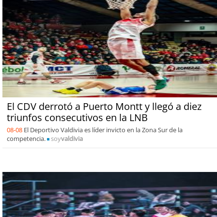
El CDV derrotó a Puerto Montt y llegó a diez
triunfos consecutivos en la LNB
08-08
El Deportivo Valdivia es líder invicto en la Zona Sur de la
competencia.
soy
valdivia