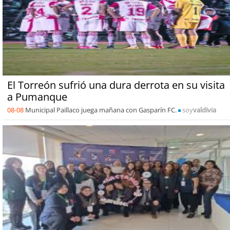
El Torreón sufrió una dura derrota en su visita
a Pumanque
08-08
Municipal Paillaco juega mañana con Gasparín FC.
soy
valdivia