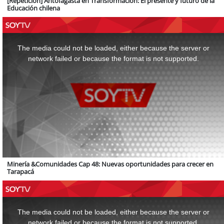
[Repetición] Antofagasta en Transformación: El presente y futuro de la
Educación chilena
This
is
a
The media could not be loaded, either because the server or
modal
window.
network failed or because the format is not supported.
Minería &Comunidades Cap 48: Nuevas oportunidades para crecer en
Tarapacá
This
is
a
The media could not be loaded, either because the server or
modal
window.
network failed or because the format is not supported.