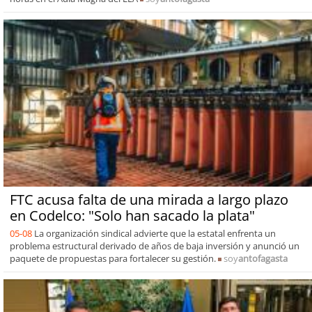
FTC acusa falta de una mirada a largo plazo
en Codelco: "Solo han sacado la plata"
05-08
La organización sindical advierte que la estatal enfrenta un
problema estructural derivado de años de baja inversión y anunció un
paquete de propuestas para fortalecer su gestión.
soy
antofagasta