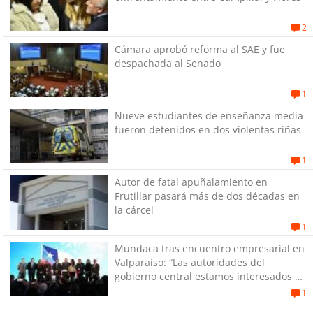
2
Cámara aprobó reforma al SAE y fue
despachada al Senado
1
Nueve estudiantes de enseñanza media
fueron detenidos en dos violentas riñas
1
Autor de fatal apuñalamiento en
Frutillar pasará más de dos décadas en
la cárcel
1
Mundaca tras encuentro empresarial en
Valparaíso: “Las autoridades del
gobierno central estamos interesados en
generar empleos”
1