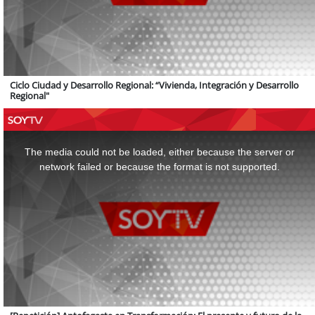
Ciclo Ciudad y Desarrollo Regional: “Vivienda, Integración y Desarrollo
Regional"
This
is
a
The media could not be loaded, either because the server or
modal
window.
network failed or because the format is not supported.