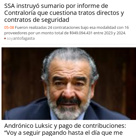
SSA instruyó sumario por informe de
Contraloría que cuestiona tratos directos y
contratos de seguridad
05-08
Fueron realizadas 24 contrataciones bajo esa modalidad con 16
proveedores por un monto total de $949.094.431 entre 2023 y 2024.
soy
antofagasta
Andrónico Luksic y pago de contribuciones:
“Voy a seguir pagando hasta el día que me