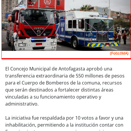
Sostenibilidad
soy
chile
soy
arica
soy
iquique
(Foto:IMA)
soy
calama
El Concejo Municipal de Antofagasta aprobó una
soy
antofagasta
transferencia extraordinaria de 550 millones de pesos
para el Cuerpo de Bomberos de la comuna, recursos
soy
copiapó
que serán destinados a fortalecer distintas áreas
vinculadas a su funcionamiento operativo y
soy
valparaíso
administrativo.
La iniciativa fue respaldada por 10 votos a favor y una
soy
quillota
inhabilitación, permitiendo a la institución contar con