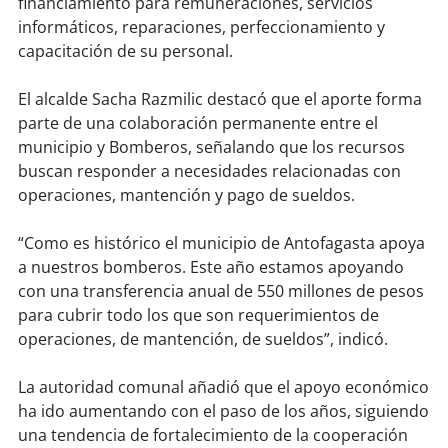
financiamiento para remuneraciones, servicios
soy
sanantonio
informáticos, reparaciones, perfeccionamiento y
capacitación de su personal.
soy
chillán
El alcalde Sacha Razmilic destacó que el aporte forma
soy
sancarlos
parte de una colaboración permanente entre el
municipio y Bomberos, señalando que los recursos
soy
talcahuano
buscan responder a necesidades relacionadas con
operaciones, mantención y pago de sueldos.
soy
concepción
“Como es histórico el municipio de Antofagasta apoya
soy
coronel
a nuestros bomberos. Este año estamos apoyando
con una transferencia anual de 550 millones de pesos
soy
arauco
para cubrir todo los que son requerimientos de
operaciones, de mantención, de sueldos”, indicó.
soy
temuco
La autoridad comunal añadió que el apoyo económico
soy
valdivia
ha ido aumentando con el paso de los años, siguiendo
una tendencia de fortalecimiento de la cooperación
soy
osorno