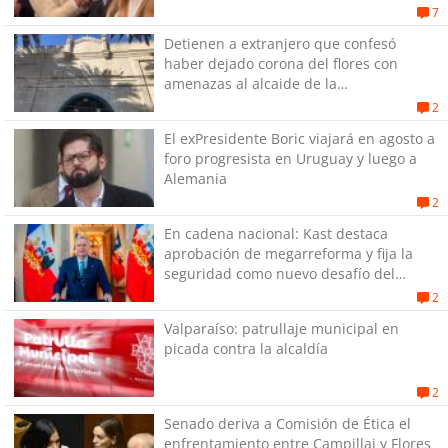
7
Detienen a extranjero que confesó
haber dejado corona del flores con
amenazas al alcaide de la
exPenitenciaría
2
El exPresidente Boric viajará en agosto a
foro progresista en Uruguay y luego a
Alemania
2
En cadena nacional: Kast destaca
aprobación de megarreforma y fija la
seguridad como nuevo desafío del
Gobierno
2
Valparaíso: patrullaje municipal en
picada contra la alcaldía
2
Senado deriva a Comisión de Ética el
enfrentamiento entre Campillai y Flores