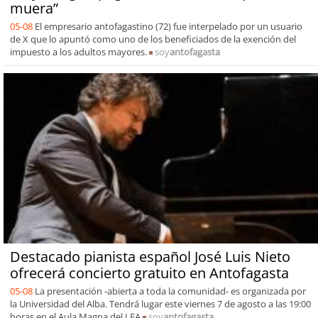
muera”
05-08
El empresario antofagastino (72) fue interpelado por un usuario
de X que lo apuntó como uno de los beneficiados de la exención del
impuesto a los adultos mayores.
soy
antofagasta
Destacado pianista español José Luis Nieto
ofrecerá concierto gratuito en Antofagasta
05-08
La presentación -abierta a toda la comunidad- es organizada por
la Universidad del Alba. Tendrá lugar este viernes 7 de agosto a las 19:00
horas en el Aula Magna del LEA
soy
antofagasta