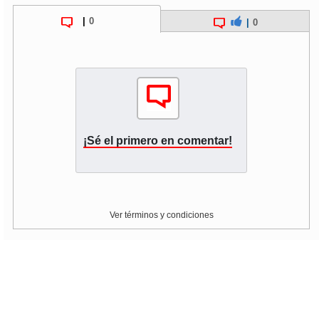
|
0
|
0
soy
puertomontt
soy
chiloé
¡Sé el primero en comentar!
Ver términos y condiciones