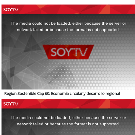
This
is
a
The media could not be loaded, either because the server or
modal
window.
network failed or because the format is not supported.
Región Sostenible Cap 60: Economía circular y desarrollo regional
This
is
a
The media could not be loaded, either because the server or
modal
window.
network failed or because the format is not supported.