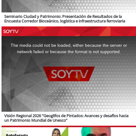
Seminario Ciudad y Patrimonio: Presentación de Resultados de la
Encuesta Corredor Bioceánico, logística e infraestructura ferroviaria
This
is
a
The media could not be loaded, either because the server or
modal
window.
network failed or because the format is not supported.
Visión Regional 2026 “Geoglifos de Pintados: Avances y desafíos hacia
un Patrimonio Mundial de Unesco”