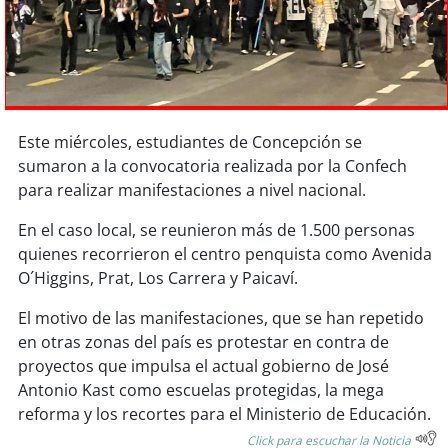
Sostenibilidad
soy
chile
soy
arica
Este miércoles, estudiantes de Concepción se
soy
iquique
sumaron a la convocatoria realizada por la Confech
para realizar manifestaciones a nivel nacional.
soy
calama
En el caso local, se reunieron más de 1.500 personas
quienes recorrieron el centro penquista como Avenida
soy
antofagasta
O´Higgins, Prat, Los Carrera y Paicaví.
soy
copiapó
El motivo de las manifestaciones, que se han repetido
en otras zonas del país es protestar en contra de
soy
valparaíso
proyectos que impulsa el actual gobierno de José
Antonio Kast como escuelas protegidas, la mega
soy
quillota
reforma y los recortes para el Ministerio de Educación.
Click para escuchar la Noticia