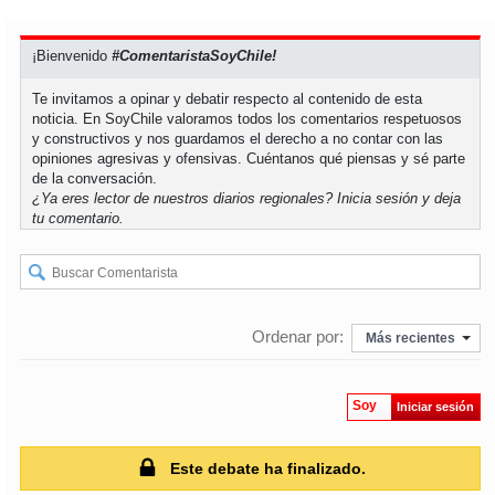
soy
sanantonio
soy
chillán
¡Bienvenido
#ComentaristaSoyChile!
Te invitamos a opinar y debatir respecto al contenido de esta
soy
sancarlos
noticia. En SoyChile valoramos todos los comentarios respetuosos
y constructivos y nos guardamos el derecho a no contar con las
opiniones agresivas y ofensivas. Cuéntanos qué piensas y sé parte
soy
talcahuano
de la conversación.
¿Ya eres lector de nuestros diarios regionales?
Inicia sesión
y deja
soy
concepción
tu comentario.
soy
coronel
soy
arauco
Ordenar por:
Más recientes
soy
temuco
Soy
Iniciar sesión
soy
valdivia
Este debate ha finalizado.
soy
osorno