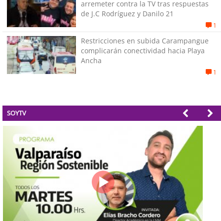
arremeter contra la TV tras respuestas
de J.C Rodríguez y Danilo 21
1
Restricciones en subida Carampangue
complicarán conectividad hacia Playa
Ancha
1
SOYTV