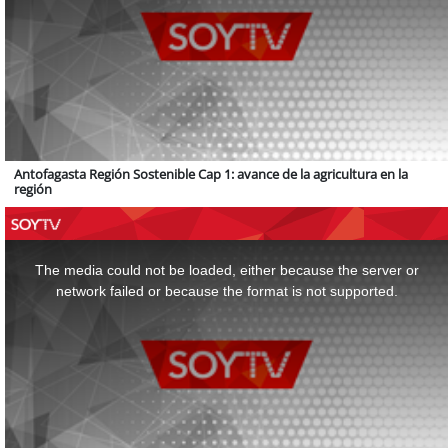
Antofagasta Región Sostenible Cap 1: avance de la agricultura en la
región
This
is
a
The media could not be loaded, either because the server or
modal
window.
network failed or because the format is not supported.