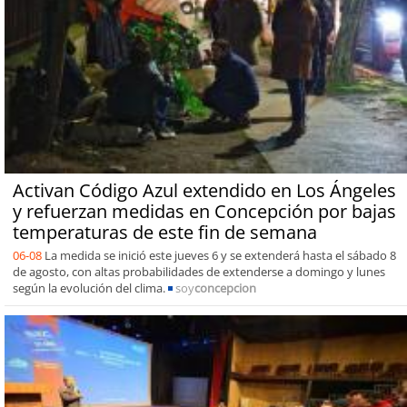
Activan Código Azul extendido en Los Ángeles
y refuerzan medidas en Concepción por bajas
temperaturas de este fin de semana
06-08
La medida se inició este jueves 6 y se extenderá hasta el sábado 8
de agosto, con altas probabilidades de extenderse a domingo y lunes
según la evolución del clima.
soy
concepcion