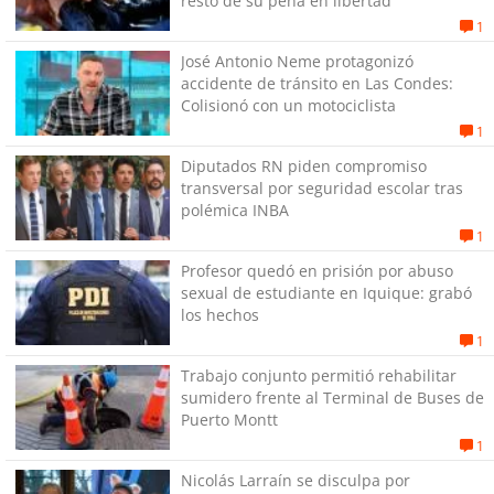
resto de su pena en libertad
1
José Antonio Neme protagonizó
accidente de tránsito en Las Condes:
Colisionó con un motociclista
1
Diputados RN piden compromiso
transversal por seguridad escolar tras
polémica INBA
1
Profesor quedó en prisión por abuso
sexual de estudiante en Iquique: grabó
los hechos
1
Trabajo conjunto permitió rehabilitar
sumidero frente al Terminal de Buses de
Puerto Montt
1
Nicolás Larraín se disculpa por