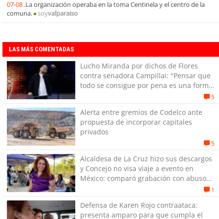
07-08
.La organización operaba en la toma Centinela y el centro de la
comuna.
soy
valparaiso
LAS MÁS COMENTADAS
Lucho Miranda por dichos de Flores
contra senadora Campillai: "Pensar que
todo se consigue por pena es una forma
de quitar dignidad"
5
Alerta entre gremios de Codelco ante
propuesta de incorporar capitales
privados
5
Alcaldesa de La Cruz hizo sus descargos
y Concejo no visa viaje a evento en
México: comparó grabación con abuso
sexual infantil
1
Defensa de Karen Rojo contraataca:
presenta amparo para que cumpla el