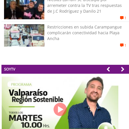
arremeter contra la TV tras respuestas
de J.C Rodríguez y Danilo 21
1
Restricciones en subida Carampangue
complicarán conectividad hacia Playa
Ancha
1
SOYTV