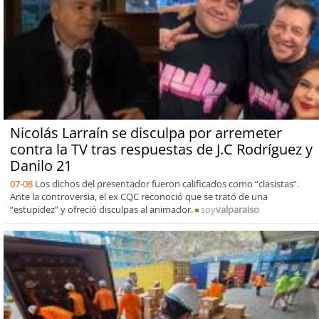
Nicolás Larraín se disculpa por arremeter
contra la TV tras respuestas de J.C Rodríguez y
Danilo 21
07-08
Los dichos del presentador fueron calificados como “clasistas”.
Ante la controversia, el ex CQC reconoció que se trató de una
“estupidez” y ofreció disculpas al animador.
soy
valparaiso