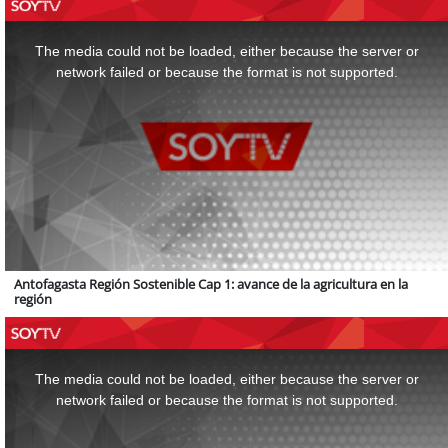
This
is
a
The media could not be loaded, either because the server or
modal
window.
network failed or because the format is not supported.
Antofagasta Región Sostenible Cap 1: avance de la agricultura en la
región
This
is
a
The media could not be loaded, either because the server or
modal
window.
network failed or because the format is not supported.