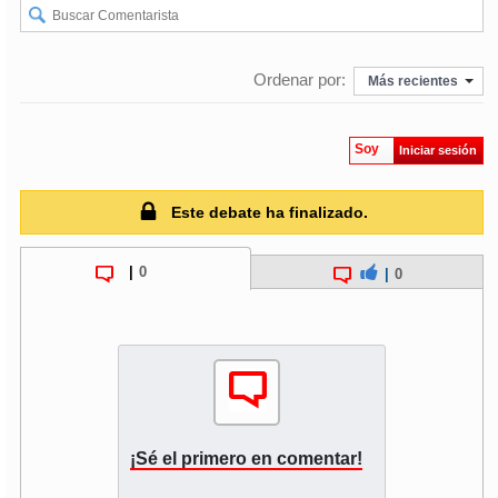
soy
puertomontt
Ordenar por:
Más recientes
soy
chiloé
Soy
Iniciar sesión
Este debate ha finalizado.
|
0
|
0
¡Sé el primero en comentar!