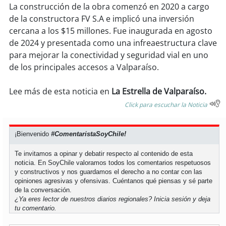
soy
sanantonio
La construcción de la obra comenzó en 2020 a cargo
de la constructora FV S.A e implicó una inversión
soy
chillán
cercana a los $15 millones. Fue inaugurada en agosto
de 2024 y presentada como una infreaestructura clave
soy
sancarlos
para mejorar la conectividad y seguridad vial en uno
de los principales accesos a Valparaíso.
soy
talcahuano
Lee más de esta noticia en
La Estrella de Valparaíso.
soy
concepción
Click para escuchar la Noticia
soy
coronel
¡Bienvenido
#ComentaristaSoyChile!
soy
arauco
Te invitamos a opinar y debatir respecto al contenido de esta
noticia. En SoyChile valoramos todos los comentarios respetuosos
y constructivos y nos guardamos el derecho a no contar con las
soy
temuco
opiniones agresivas y ofensivas. Cuéntanos qué piensas y sé parte
de la conversación.
soy
valdivia
¿Ya eres lector de nuestros diarios regionales?
Inicia sesión
y deja
tu comentario.
soy
osorno