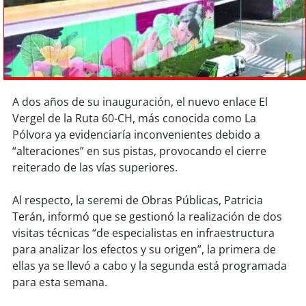
Sostenibilidad
soy
chile
soy
arica
A dos años de su inauguración, el nuevo enlace El
soy
iquique
Vergel de la Ruta 60-CH, más conocida como La
Pólvora ya evidenciaría inconvenientes debido a
soy
calama
“alteraciones” en sus pistas, provocando el cierre
reiterado de las vías superiores.
soy
antofagasta
Al respecto, la seremi de Obras Públicas, Patricia
soy
copiapó
Terán, informó que se gestionó la realización de dos
visitas técnicas “de especialistas en infraestructura
soy
valparaíso
para analizar los efectos y su origen”, la primera de
ellas ya se llevó a cabo y la segunda está programada
soy
quillota
para esta semana.