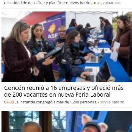
necesidad de densificar y planificar nuevos barrios.
soy
valparaiso
Concón reunió a 16 empresas y ofreció más
de 200 vacantes en nueva Feria Laboral
07-08
La instancia congregó a más de 1.200 personas.
soy
valparaiso