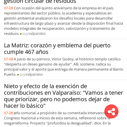
gestión circular de residuos
07-08
Con ocasión del quinto aniversario de la empresa en el país,
representantes del sector público, la academia y especialistas en
gestión ambiental analizaron los desafíos locales para desarrollar
infraestructura de largo plazo y avanzar desde la disposición final hacia
modelos integrales de recuperación, valorización y tratamiento de
residuos.
soy
valparaiso
La Matriz: corazón y emblema del puerto
cumple 467 años
07-08
A juicio de su párroco, Víctor Godoy, el histórico templo católico
"despierta un deseo genuino de ayudar". Allí, sostiene, radica su
principal valor y el aporte que entrega de manera permanente al Barrio
Puerto.
soy
valparaiso
Nieto y efecto de la exención de
contribuciones en Valparaíso: "Vamos a tener
que priorizar, pero no podemos dejar de
hacer lo básico"
07-08
Jefa comunal, a propósito de su comentada intervención en el
Congreso Nacional a inicios de esta semana, reflexionó sobre la
megarreforma. Proyecto "profundiza la desigualdad", dice. En la