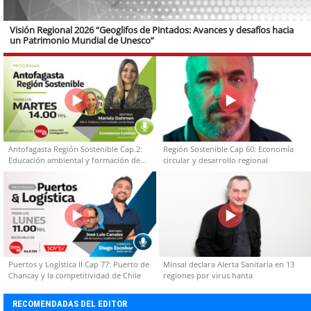
Visión Regional 2026 “Geoglifos de Pintados: Avances y desafíos hacia
un Patrimonio Mundial de Unesco”
Antofagasta Región Sostenible Cap.2:
Región Sostenible Cap 60: Economía
Educación ambiental y formación de
circular y desarrollo regional
capacidades técnicas
Puertos y Logística II Cap 77: Puerto de
Minsal declara Alerta Sanitaria en 13
Chancay y la competitividad de Chile
regiones por virus hanta
RECOMENDADAS DEL EDITOR