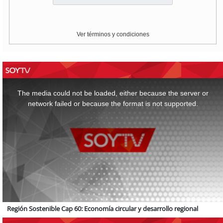
Ver términos y condiciones
This
is
a
The media could not be loaded, either because the server or
modal
window.
network failed or because the format is not supported.
Región Sostenible Cap 60: Economía circular y desarrollo regional