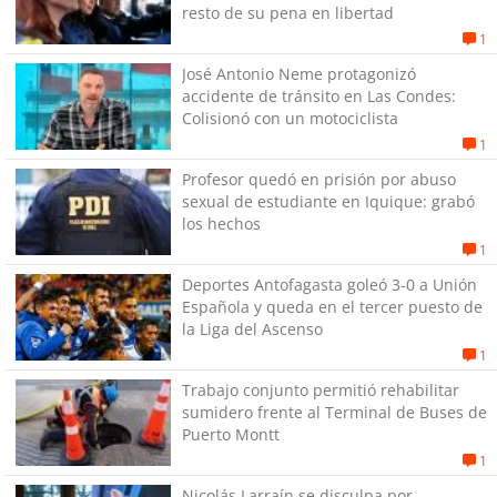
resto de su pena en libertad
1
José Antonio Neme protagonizó
accidente de tránsito en Las Condes:
Colisionó con un motociclista
1
Profesor quedó en prisión por abuso
sexual de estudiante en Iquique: grabó
los hechos
1
Deportes Antofagasta goleó 3-0 a Unión
Española y queda en el tercer puesto de
la Liga del Ascenso
1
Trabajo conjunto permitió rehabilitar
sumidero frente al Terminal de Buses de
Puerto Montt
1
Nicolás Larraín se disculpa por