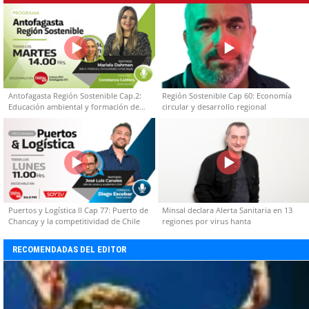
Antofagasta Región Sostenible Cap.2:
Región Sostenible Cap 60: Economía
Educación ambiental y formación de
circular y desarrollo regional
capacidades técnicas
Puertos y Logística II Cap 77: Puerto de
Minsal declara Alerta Sanitaria en 13
Chancay y la competitividad de Chile
regiones por virus hanta
RECOMENDADAS DEL EDITOR