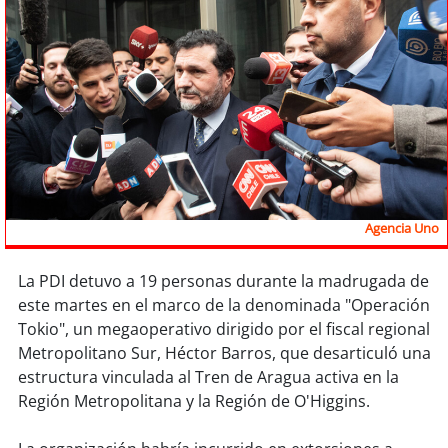
Sostenibilidad
soy
chile
soy
arica
soy
iquique
soy
calama
Agencia Uno
soy
antofagasta
La PDI detuvo a 19 personas durante la madrugada de
este martes en el marco de la denominada "Operación
soy
copiapó
Tokio", un megaoperativo dirigido por el fiscal regional
Metropolitano Sur, Héctor Barros, que desarticuló una
soy
valparaíso
estructura vinculada al Tren de Aragua activa en la
Región Metropolitana y la Región de O'Higgins.
soy
quillota