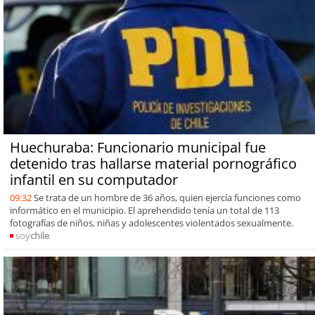
Huechuraba: Funcionario municipal fue
detenido tras hallarse material pornográfico
infantil en su computador
09:32
Se trata de un hombre de 36 años, quien ejercía funciones como
informático en el municipio. El aprehendido tenía un total de 113
fotografías de niños, niñas y adolescentes violentados sexualmente.
soy
chile