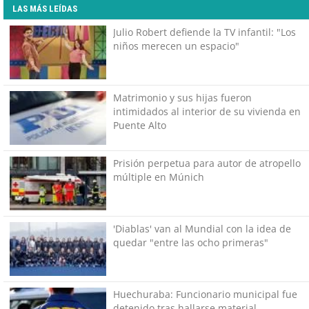
LAS MÁS LEÍDAS
Julio Robert defiende la TV infantil: "Los
niños merecen un espacio"
Matrimonio y sus hijas fueron
intimidados al interior de su vivienda en
Puente Alto
Prisión perpetua para autor de atropello
múltiple en Múnich
'Diablas' van al Mundial con la idea de
quedar "entre las ocho primeras"
Huechuraba: Funcionario municipal fue
detenido tras hallarse material