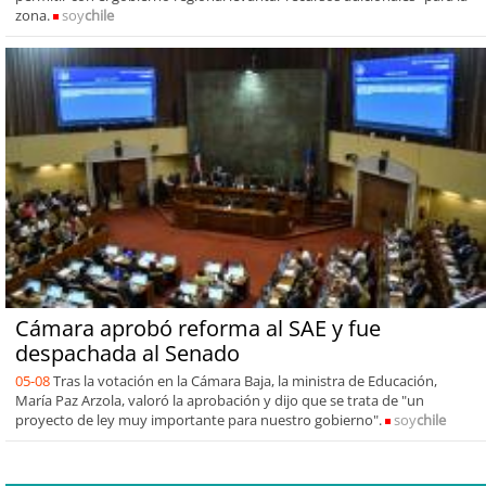
zona.
soy
chile
Cámara aprobó reforma al SAE y fue
despachada al Senado
05-08
Tras la votación en la Cámara Baja, la ministra de Educación,
María Paz Arzola, valoró la aprobación y dijo que se trata de "un
proyecto de ley muy importante para nuestro gobierno".
soy
chile