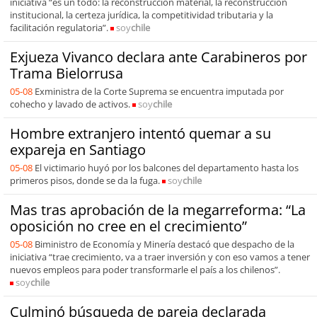
iniciativa “es un todo: la reconstrucción material, la reconstrucción
institucional, la certeza jurídica, la competitividad tributaria y la
facilitación regulatoria”.
soy
chile
Exjueza Vivanco declara ante Carabineros por
Trama Bielorrusa
05-08
Exministra de la Corte Suprema se encuentra imputada por
cohecho y lavado de activos.
soy
chile
Hombre extranjero intentó quemar a su
expareja en Santiago
05-08
El victimario huyó por los balcones del departamento hasta los
primeros pisos, donde se da la fuga.
soy
chile
Mas tras aprobación de la megarreforma: “La
oposición no cree en el crecimiento”
05-08
Biministro de Economía y Minería destacó que despacho de la
iniciativa “trae crecimiento, va a traer inversión y con eso vamos a tener
nuevos empleos para poder transformarle el país a los chilenos”.
soy
chile
Culminó búsqueda de pareja declarada