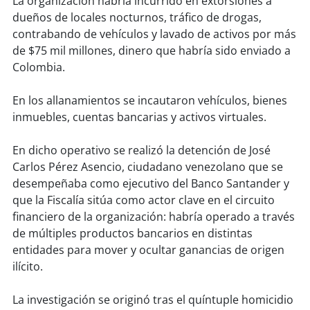
La organización habría incurrido en extorsiones a
soy
sanantonio
dueños de locales nocturnos, tráfico de drogas,
contrabando de vehículos y lavado de activos por más
soy
chillán
de $75 mil millones, dinero que habría sido enviado a
Colombia.
soy
sancarlos
En los allanamientos se incautaron vehículos, bienes
soy
talcahuano
inmuebles, cuentas bancarias y activos virtuales.
soy
concepción
En dicho operativo se realizó la detención de José
Carlos Pérez Asencio, ciudadano venezolano que se
soy
coronel
desempeñaba como ejecutivo del Banco Santander y
que la Fiscalía sitúa como actor clave en el circuito
soy
arauco
financiero de la organización: habría operado a través
de múltiples productos bancarios en distintas
soy
temuco
entidades para mover y ocultar ganancias de origen
ilícito.
soy
valdivia
La investigación se originó tras el quíntuple homicidio
soy
osorno