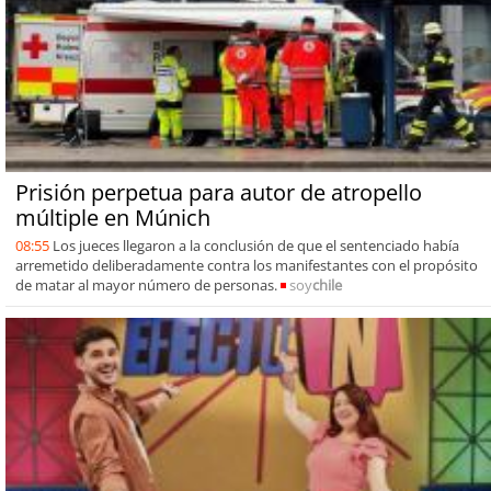
Prisión perpetua para autor de atropello
múltiple en Múnich
08:55
Los jueces llegaron a la conclusión de que el sentenciado había
arremetido deliberadamente contra los manifestantes con el propósito
de matar al mayor número de personas.
soy
chile