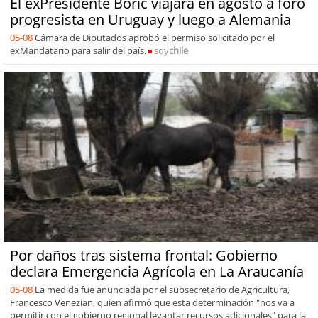
El exPresidente Boric viajará en agosto a foro
progresista en Uruguay y luego a Alemania
05-08
Cámara de Diputados aprobó el permiso solicitado por el
exMandatario para salir del país.
soy
chile
Por daños tras sistema frontal: Gobierno
declara Emergencia Agrícola en La Araucanía
05-08
La medida fue anunciada por el subsecretario de Agricultura,
Francesco Venezian, quien afirmó que esta determinación "nos va a
permitir con el gobierno regional levantar recursos adicionales" para la