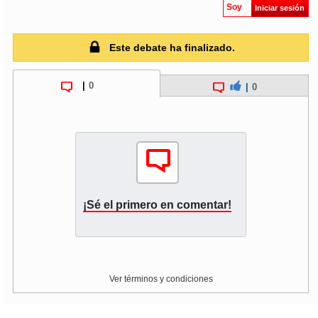
Soy
Iniciar sesión
Este debate ha finalizado.
|
0
|
0
¡Sé el primero en comentar!
Ver términos y condiciones