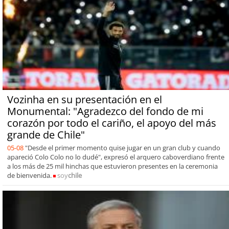
Vozinha en su presentación en el
Monumental: "Agradezco del fondo de mi
corazón por todo el cariño, el apoyo del más
grande de Chile"
05-08
"Desde el primer momento quise jugar en un gran club y cuando
apareció Colo Colo no lo dudé", expresó el arquero caboverdiano frente
a los más de 25 mil hinchas que estuvieron presentes en la ceremonia
de bienvenida.
soy
chile