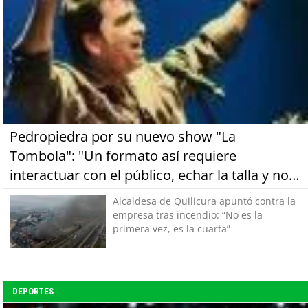
Pedropiedra por su nuevo show "La
Tombola": "Un formato así requiere
interactuar con el público, echar la talla y no
tener miedo a equivocarse"
Alcaldesa de Quilicura apuntó contra la
empresa tras incendio: “No es la
primera vez, es la cuarta”
DEPORTES