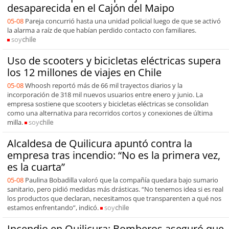
desaparecida en el Cajón del Maipo
05-08
Pareja concurrió hasta una unidad policial luego de que se activó
la alarma a raíz de que habían perdido contacto con familiares.
soy
chile
Uso de scooters y bicicletas eléctricas supera
los 12 millones de viajes en Chile
05-08
Whoosh reportó más de 66 mil trayectos diarios y la
incorporación de 318 mil nuevos usuarios entre enero y junio. La
empresa sostiene que scooters y bicicletas eléctricas se consolidan
como una alternativa para recorridos cortos y conexiones de última
milla.
soy
chile
Alcaldesa de Quilicura apuntó contra la
empresa tras incendio: “No es la primera vez,
es la cuarta”
05-08
Paulina Bobadilla valoró que la compañía quedara bajo sumario
sanitario, pero pidió medidas más drásticas. “No tenemos idea si es real
los productos que declaran, necesitamos que transparenten a qué nos
estamos enfrentando”, indicó.
soy
chile
Incendio en Quilicura: Bomberos aseguró que