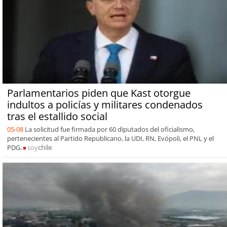
Parlamentarios piden que Kast otorgue
indultos a policías y militares condenados
tras el estallido social
05-08
La solicitud fue firmada por 60 diputados del oficialismo,
pertenecientes al Partido Republicano, la UDI, RN, Evópoli, el PNL y el
PDG.
soy
chile